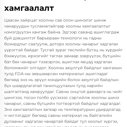
хамгаалалт
Цаасан хайрцаг хоолны сав олон шинэлэг шинж
чанаруудын тусламжтайгаар хоолны хамгаалалтыг
нэмэгдүүлэн хангаж байна. Эдгээр саванд ашиглагдаж
буй дэвшилтэт барьераан технологи нь гадны
бохирдлыг саатуулж, доторх хоолны чанарыг хадгалах
үүрэгтэй байдаг. Тусгай зураг төслийн бүтэц нь хүрдийг
бэхжүүлэх, ирмэгийг таглах замаар зэврүүлэх, бүтцийн
бат бөх чанарыг тээвэрлэх, ашиглах явцад хадгалах
боломжийг олгодог. Хоолны аюулгүй байдлыг хангахын
тулд FDA-ны зөвшөөрсөн материалыг ашигладаг
бөгөөд энэ нь эрүүл мэндийн болон аюулгүй байдлын
бүх шаардлагатай танилцуулахын тулд нарийн
шалгалтанд хамруулдаг. Савны онцгой давхарга нь чийг
шингээх, тосон толбо үүсэхээс сэргийлж хоолны шинэ
чанарыг, савны бүтцийн тогтвортой байдлыг хадгалдаг.
Энэ хамгаалалтын загвар нь температурын удирдлагад
ч чиглэгддэг бөгөөд савны материал нь байгалийн
дулааныг хадгалах чанартай байдаг тул хоолыг хүргэх,