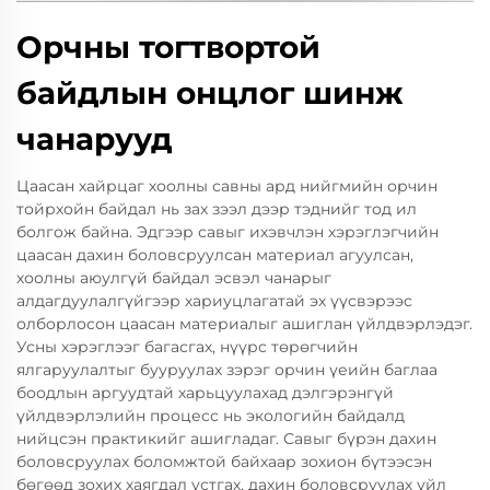
Орчны тогтвортой
байдлын онцлог шинж
чанарууд
Цаасан хайрцаг хоолны савны ард нийгмийн орчин
тойрхойн байдал нь зах зээл дээр тэднийг тод ил
болгож байна. Эдгээр савыг ихэвчлэн хэрэглэгчийн
цаасан дахин боловсруулсан материал агуулсан,
хоолны аюулгүй байдал эсвэл чанарыг
алдагдуулалгүйгээр хариуцлагатай эх үүсвэрээс
олборлосон цаасан материалыг ашиглан үйлдвэрлэдэг.
Усны хэрэглээг багасгах, нүүрс төрөгчийн
ялгаруулалтыг бууруулах зэрэг орчин үеийн баглаа
боодлын аргуудтай харьцуулахад дэлгэрэнгүй
үйлдвэрлэлийн процесс нь экологийн байдалд
нийцсэн практикийг ашигладаг. Савыг бүрэн дахин
боловсруулах боломжтой байхаар зохион бүтээсэн
бөгөөд зохих хаягдал устгах, дахин боловсруулах үйл