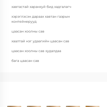
хавтастай харанхуй бид хадгалагч
хэрэглэсэн дараах хавтан газрын
контейнерууд
цаасан хоолны сав
хаалтай нэг удаагийн цаасан сав
цаасан хоолны сав худалдаа
бага цаасан сав