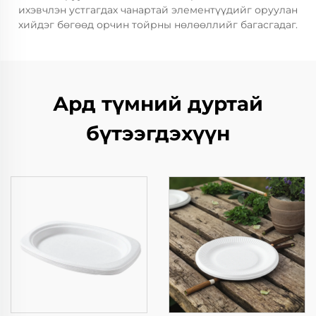
ихэвчлэн устгагдах чанартай элементүүдийг оруулан
хийдэг бөгөөд орчин тойрны нөлөөллийг багасгадаг.
Ард түмний дуртай
бүтээгдэхүүн