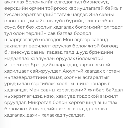
ажиллах боломжийг олгодог тул бизнесүүд
өөрсдийн орчин тойргоос хариуцлагатай байхыг
хүссэн хэрэглэгчдийг татаж чаддаг. Энэ савны
олон талт дизайн нь зүйл бүрийг, жишээлбэл
соус, бат бөх хоолыг хадгалах боломжийг олгодог
тул олон төрлийн сав баглаа боодол
шаардлагагүй болгодог. Мөн эдгээр саванд
захиалгат өөрчлөлт оруулах боломжтой бөгөөд
бизнесүүд савны гадаад талд шууд брэндийн
мэдээллээ хэвлүүлэн оруулах боломжтой,
ингэснээр брэндийн харагдац, хэрэглэгчтэй
харилцааг сайжруулдаг. Аюулгүй хаагдах систем
нь тээвэрлэлтийн явцад хоолны асгаралтыг
урьдчилан сэргийлж, хоолны шинэ чанарыг
хадгалдаг. Мөн савны хэрэглээний хялбар байдал
нь хэрэглэгчдэд нээх, хаах үед тодорхой амжилт
оруулдаг. Микротал болон хөргөгчинд ашиглах
боломжтой нь эцсийн хэрэглэгчдэд хоолыг
хадгалах, дахин халаахад тусалдаг.