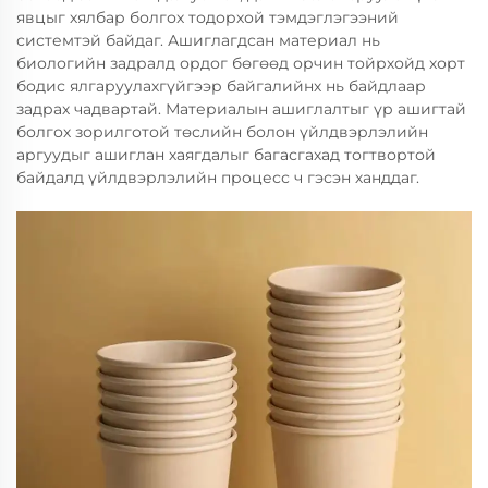
явцыг хялбар болгох тодорхой тэмдэглэгээний
системтэй байдаг. Ашиглагдсан материал нь
биологийн задралд ордог бөгөөд орчин тойрхойд хорт
бодис ялгаруулахгүйгээр байгалийнх нь байдлаар
задрах чадвартай. Материалын ашиглалтыг үр ашигтай
болгох зорилготой төслийн болон үйлдвэрлэлийн
аргуудыг ашиглан хаягдалыг багасгахад тогтвортой
байдалд үйлдвэрлэлийн процесс ч гэсэн ханддаг.