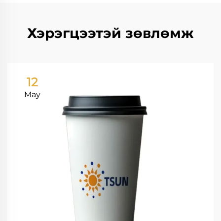
Хэрэгцээтэй зөвлөмж
12
May