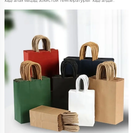
хадгалах явцад зохистой температурыг хадгалдаг.