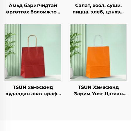
Амьд баригчидтай
Салат, хоол, суши,
өргөтгөх боломжтой
пицца, хлеб, цэнхэр,
квадрат төрлийн
шоколад,
хавтангаас бүрдсэн
гамбургерийг
дагуу, нэг удаа
ашиглахад
ашиглах
зориулагдсан буцаж
хүрээлэнгийн
ашиглах боломжтой
бүтээгдэхүүн, пицца,
крафт хавтангаас
цусан хоол, цэнхэр,
бүрдсэн дагуу, цэцэг,
дугуй, тойрог/овойн
хөнгөн хоолны
зургийн орон суурь,
ашиглахад
пластик зам
TSUN хэмжээнд
TSUN Хэмжээнд
худалдан авах крафт
Зарим Үнэт Цагаан
хуурмаг дэлгэцийн
Хавtg Тасалгааны Баг
төвөгтэй бүтээгдсэн
Скрин Принт Нэмэлт
логотой зах зээл,
Ур чадвараар Шинэ
Нийлүүлэх
Жил, Кристмасийн
он/Christmas-ийн
Хөдөлгөөнт Хоолын