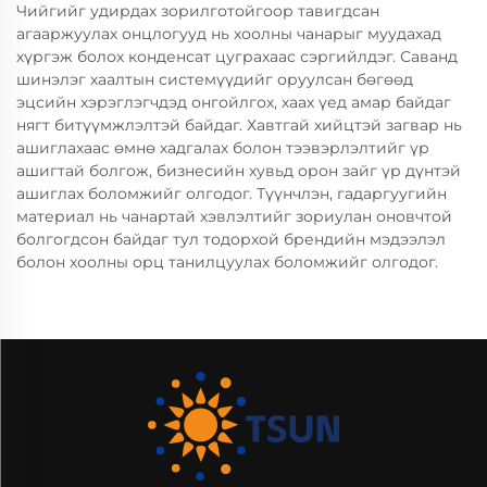
Чийгийг удирдах зорилготойгоор тавигдсан
агааржуулах онцлогууд нь хоолны чанарыг муудахад
хүргэж болох конденсат цуграхаас сэргийлдэг. Саванд
шинэлэг хаалтын системүүдийг оруулсан бөгөөд
эцсийн хэрэглэгчдэд онгойлгох, хаах үед амар байдаг
нягт битүүмжлэлтэй байдаг. Хавтгай хийцтэй загвар нь
ашиглахаас өмнө хадгалах болон тээвэрлэлтийг үр
ашигтай болгож, бизнесийн хувьд орон зайг үр дүнтэй
ашиглах боломжийг олгодог. Түүнчлэн, гадаргуугийн
материал нь чанартай хэвлэлтийг зориулан оновчтой
болгогдсон байдаг тул тодорхой брендийн мэдээлэл
болон хоолны орц танилцуулах боломжийг олгодог.