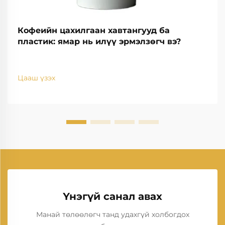
Кофеийн цахилгаан хавтангууд ба
пластик: ямар нь илүү эрмэлзөгч вэ?
Цааш үзэх
Үнэгүй санал авах
Манай төлөөлөгч танд удахгүй холбогдох