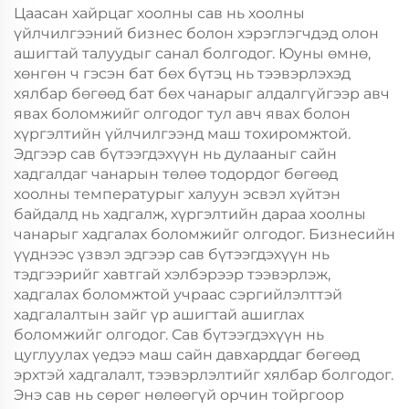
өрөөний баримт
Пластик Пакинг
Цаасан хайрцаг хоолны сав нь хоолны
барих
үйлчилгээний бизнес болон хэрэглэгчдэд олон
ашигтай талуудыг санал болгодог. Юуны өмнө,
хөнгөн ч гэсэн бат бөх бүтэц нь тээвэрлэхэд
хялбар бөгөөд бат бөх чанарыг алдалгүйгээр авч
явах боломжийг олгодог тул авч явах болон
хүргэлтийн үйлчилгээнд маш тохиромжтой.
Эдгээр сав бүтээгдэхүүн нь дулааныг сайн
хадгалдаг чанарын төлөө тодордог бөгөөд
хоолны температурыг халуун эсвэл хүйтэн
байдалд нь хадгалж, хүргэлтийн дараа хоолны
чанарыг хадгалах боломжийг олгодог. Бизнесийн
үүднээс үзвэл эдгээр сав бүтээгдэхүүн нь
тэдгээрийг хавтгай хэлбэрээр тээвэрлэж,
хадгалах боломжтой учраас сэргийлэлттэй
хадгалалтын зайг үр ашигтай ашиглах
боломжийг олгодог. Сав бүтээгдэхүүн нь
цуглуулах үедээ маш сайн давхарддаг бөгөөд
эрхтэй хадгалалт, тээвэрлэлтийг хялбар болгодог.
Энэ сав нь сөрөг нөлөөгүй орчин тойргоор