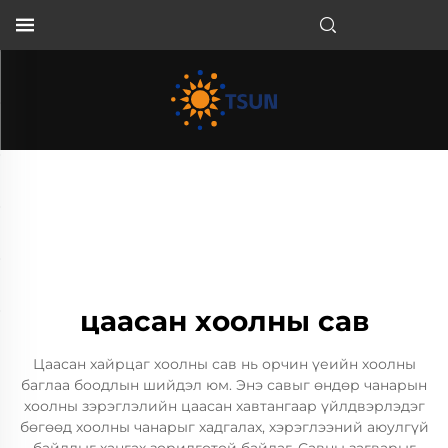
MN
цаасан хоолны сав
Цаасан хайрцаг хоолны сав нь орчин үеийн хоолны
баглаа боодлын шийдэл юм. Энэ савыг өндөр чанарын
хоолны зэрэглэлийн цаасан хавтангаар үйлдвэрлэдэг
бөгөөд хоолны чанарыг хадгалах, хэрэглээний аюулгүй