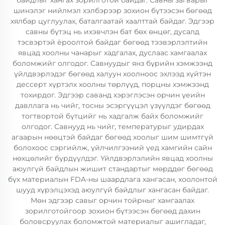
байдлыг хангах зорилготой байдаг. Савны загварыг
шинэлэг нийлмэл хэлбэрээр зохион бүтээсэн бөгөөд
хялбар цуглуулах, баталгаатай хаалттай байдаг. Эдгээр
савны бүтэц нь ихэвчлэн бат бөх өнцөг, дусалд
тэсвэртэй ёроолтой байдаг бөгөөд тээвэрлэлтийн
явцад хоолны чанарыг хадгалах, дуслаас хамгаалах
боломжийг олгодог. Савнуудыг янз бүрийн хэмжээнд
үйлдвэрлэдэг бөгөөд халуун хоолноос эхлээд хүйтэн
дессерт хүртэлх хоолны төрлүүд, порцны хэмжээнд
тохирдог. Эдгээр саванд хэрэглэсэн орчин үеийн
давллага нь чийг, тосны эсэргүүцэл үзүүлдэг бөгөөд
тогтвортой бүтцийг нь хадгалж байх боломжийг
олгодог. Савнууд нь чийг, температурыг удирдах
агаарын нөөцтэй байдаг бөгөөд хоолыг шим шимтгүй
болохоос сэргийлж, үйлчилгээний үед хамгийн сайн
нөхцөлийг бүрдүүлдэг. Үйлдвэрлэлийн явцад хоолны
аюулгүй байдлын жишит стандартыг мөрддөг бөгөөд
бүх материалын FDA-ны шаардлага хангасан, хоолонтой
шууд хүрэлцэхэд аюулгүй байдлыг хангасан байдаг.
Мөн эдгээр савыг орчин тойрныг хамгаалах
зорилготойгоор зохион бүтээсэн бөгөөд дахин
боловсруулах боломжтой материалыг ашигладаг,