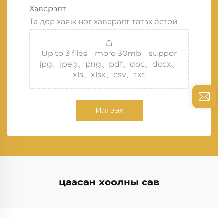
Хавсралт
Та дор хаяж нэг хавсралт татах ёстой
Up to 3 files，more 30mb，suppor
jpg、jpeg、png、pdf、doc、docx、
xls、xlsx、csv、txt
Илгээх
цаасан хоолны сав