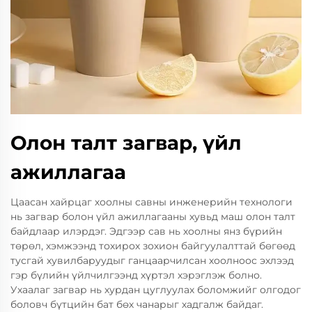
Олон талт загвар, үйл
ажиллагаа
Цаасан хайрцаг хоолны савны инженерийн технологи
нь загвар болон үйл ажиллагааны хувьд маш олон талт
байдлаар илэрдэг. Эдгээр сав нь хоолны янз бүрийн
төрөл, хэмжээнд тохирох зохион байгуулалттай бөгөөд
тусгай хувилбаруудыг ганцаарчилсан хоолноос эхлээд
гэр бүлийн үйлчилгээнд хүртэл хэрэглэж болно.
Ухаалаг загвар нь хурдан цуглуулах боломжийг олгодог
боловч бүтцийн бат бөх чанарыг хадгалж байдаг.