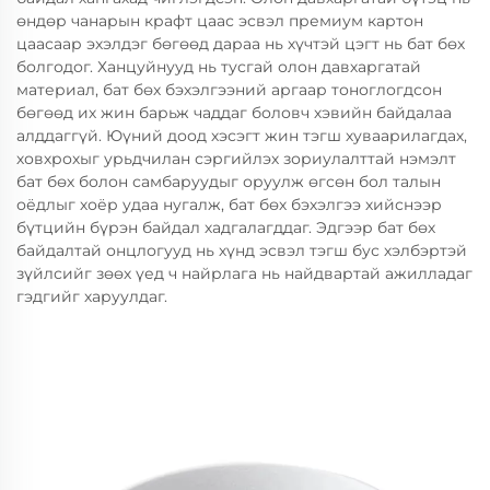
өндөр чанарын крафт цаас эсвэл премиум картон
цаасаар эхэлдэг бөгөөд дараа нь хүчтэй цэгт нь бат бөх
болгодог. Ханцуйнууд нь тусгай олон давхаргатай
материал, бат бөх бэхэлгээний аргаар тоноглогдсон
бөгөөд их жин барьж чаддаг боловч хэвийн байдалаа
алддаггүй. Юүний доод хэсэгт жин тэгш хуваарилагдах,
ховхрохыг урьдчилан сэргийлэх зориулалттай нэмэлт
бат бөх болон самбаруудыг оруулж өгсөн бол талын
оёдлыг хоёр удаа нугалж, бат бөх бэхэлгээ хийснээр
бүтцийн бүрэн байдал хадгалагддаг. Эдгээр бат бөх
байдалтай онцлогууд нь хүнд эсвэл тэгш бус хэлбэртэй
зүйлсийг зөөх үед ч найрлага нь найдвартай ажилладаг
гэдгийг харуулдаг.