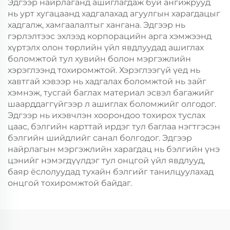
Эдгээр найрлаганд ашиглагдаж буй ангижрууд
нь урт хугацаанд хадгалахад агуулгын харагдацыг
хадгалж, хамгаалалтыг хангана. Эдгээр нь
гэрлэлтээс эхлээд корпорацийн арга хэмжээнд
хүртэлх олон төрлийн үйл явдлуудад ашиглах
боломжтой тул хувийн болон мэргэжлийн
хэрэглээнд тохиромжтой. Хэрэглээгүй үед нь
хавтгай хэвээр нь хадгалах боломжтой нь зайг
хэмнэж, тусгай баглах материал эсвэл багажийг
шаарддаггүйгээр л ашиглах боломжийг олгодог.
Эдгээр нь ихэвчлэн хоорондоо тохирох туслах
цаас, бэлгийн карттай ирдэг тул баглаа нэгтгэсэн
бэлгийн шийдлийг санал болгодог. Эдгээр
найрлагын мэргэжлийн харагдац нь бэлгийн үнэ
цэнийг нэмэгдүүлдэг тул онцгой үйл явдлууд,
баяр ёслолуудад тухайн бэлгийг танилцуулахад
онцгой тохиромжтой байдаг.