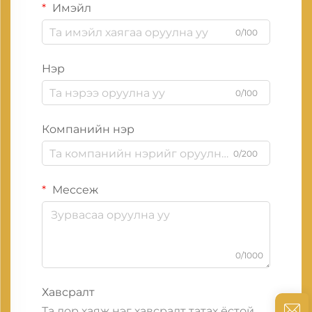
Имэйл
0/100
Нэр
0/100
Компанийн нэр
0/200
Мессеж
0/1000
Хавсралт
Та дор хаяж нэг хавсралт татах ёстой