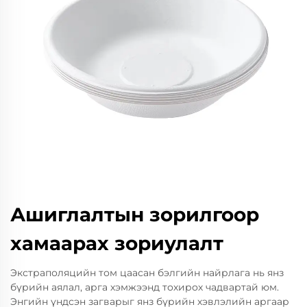
Ашиглалтын зорилгоор
хамаарах зориулалт
Экстраполяцийн том цаасан бэлгийн найрлага нь янз
бүрийн аялал, арга хэмжээнд тохирох чадвартай юм.
Энгийн үндсэн загварыг янз бүрийн хэвлэлийн аргаар