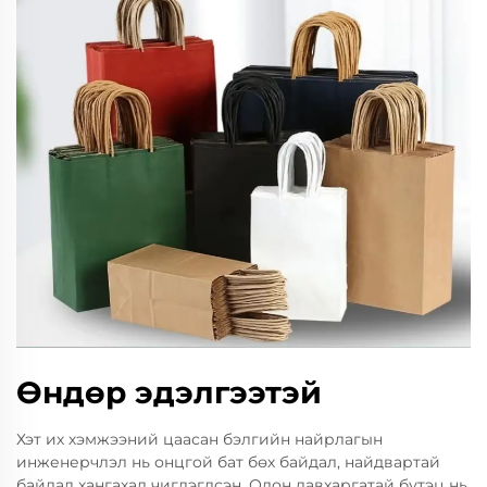
Өндөр эдэлгээтэй
Хэт их хэмжээний цаасан бэлгийн найрлагын
инженерчлэл нь онцгой бат бөх байдал, найдвартай
байдал хангахад чиглэгдсэн. Олон давхаргатай бүтэц нь