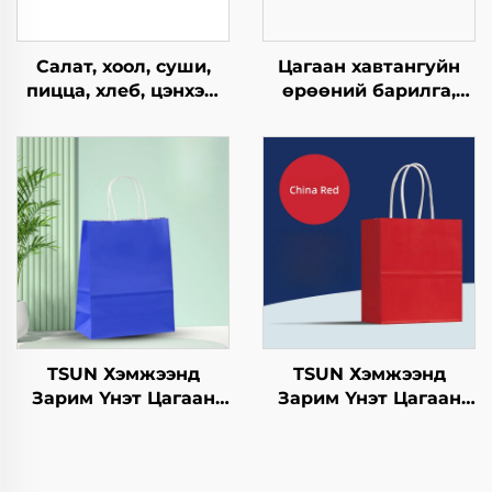
Салат, хоол, суши,
Цагаан хавтангуйн
пицца, хлеб, цэнхэр,
өрөөний барилга,
шоколад,
квадрат
гамбургерийг
хавтангуудын цагаан
ашиглахад
хуурмагийн талх,
зориулагдсан буцаж
салат, снэк, суши, цус,
ашиглах боломжтой
хоол, амт, зүсэгчдийн
крафт хавтангаас
элсэн хоол зэрэгт
бүрдсэн дагуу, цэцэг,
ашигладаг.
хөнгөн хоолны
ашиглахад
TSUN Хэмжээнд
TSUN Хэмжээнд
Зарим Үнэт Цагаан
Зарим Үнэт Цагаан
Хавtg Тасалгааны Баг
Хавtg Тасалгааны Баг
Скрин Принт Нэмэлт
Скрин Принт Нэмэлт
Ур чадвараар Шинэ
Ур чадвараар Шинэ