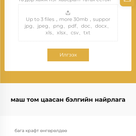
Up to 3 files，more 30mb，suppor
jpg、jpeg、png、pdf、doc、docx、
xls、xlsx、csv、txt
Илгээх
маш том цаасан бэлгийн найрлага
бага крафт өнгөрөлдөө