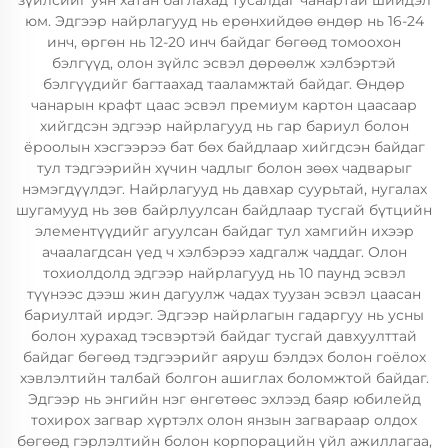
зүйлсийг уян хатан баглахад тусалдаг чанартай шийдэл
юм. Эдгээр найрлагууд нь ерөнхийдөө өндөр нь 16-24
инч, өргөн нь 12-20 инч байдаг бөгөөд томоохон
бэлгүүд, олон зүйлс эсвэл дөрөөлж хэлбэртэй
бэлгүүдийг багтаахад тааламжтай байдаг. Өндөр
чанарын крафт цаас эсвэл премиум картон цаасаар
хийгдсэн эдгээр найрлагууд нь гар бариул болон
ёроолын хэсгээрээ бат бөх байдлаар хийгдсэн байдаг
тул тэдгээрийн хүчин чадлыг болон зөөх чадварыг
нэмэгдүүлдэг. Найрлагууд нь давхар суурьтай, нугалах
шугамууд нь зөв байрлуулсан байдлаар тусгай бүтцийн
элементүүдийг агуулсан байдаг тул хамгийн ихээр
ачаалагдсан үед ч хэлбэрээ хадгалж чаддаг. Олон
тохиолдолд эдгээр найрлагууд нь 10 паунд эсвэл
түүнээс дээш жин дагуулж чадах туузан эсвэл цаасан
бариултай ирдэг. Эдгээр найрлагын гадаргуу нь усны
болон хурахад тэсвэртэй байдаг тусгай давхуулттай
байдаг бөгөөд тэдгээрийг аяруш бэлдэх болон гоёлох
хэвлэлтийн талбай болгон ашиглах боломжтой байдаг.
Эдгээр нь энгийн нэг өнгөтөөс эхлээд баяр юбилейд
тохирох загвар хүртэлх олон янзын загвараар олдох
бөгөөд гэрлэлтийн болон корпорацийн үйл ажиллагаа,