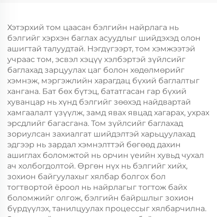
Жил, Кристмасийн
Жил, Кристмасийн
Хөдөлгөөнт Хоолын
Хөдөлгөөнт Хоолын
Шиппинг Картон
Пластик Пакинг
Хэтэрхий том цаасан бэлгийн найрлага нь
бэлгийг хэрхэн баглах асуудлыг шийдэхэд олон
ашигтай талуудтай. Нэгдүгээрт, том хэмжээтэй
учраас том, эсвэл хэцүү хэлбэртэй зүйлсийг
баглахад зарцуулах цаг болон хөдөлмөрийг
хэмнэж, мэргэжлийн харагдац бүхий баглалтыг
хангана. Бат бөх бүтэц, бататгасан гар бүхий
хуванцар нь хүнд бэлгийг зөөхэд найдвартай
хамгаалалт үзүүлж, замд явах явцад хагарах, ухрах
эрсдлийг багасгана. Том зүйлсийг баглахад
зориулсан захиалгат шийдэлтэй харьцуулахад
эдгээр нь зардал хэмнэлттэй бөгөөд дахин
ашиглах боломжтой нь орчин үеийн хувьд чухал
ач холбогдолтой. Өргөн нүх нь бэлгийг хийх,
зохион байгуулахыг хялбар болгох бол
тогтвортой ёроол нь найрлагыг тогтож байх
боломжийг олгож, бэлгийн байршлыг зохион
бүрдүүлэх, танилцуулах процессыг хялбарчилна.