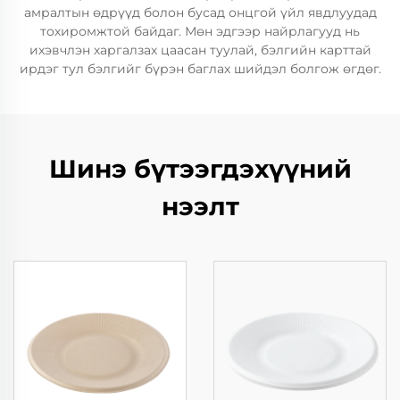
амралтын өдрүүд болон бусад онцгой үйл явдлуудад
тохиромжтой байдаг. Мөн эдгээр найрлагууд нь
ихэвчлэн харгалзах цаасан туулай, бэлгийн карттай
ирдэг тул бэлгийг бүрэн баглах шийдэл болгож өгдөг.
Шинэ бүтээгдэхүүний
нээлт