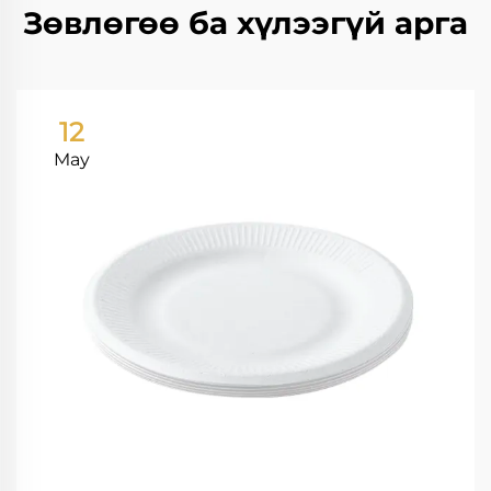
Зөвлөгөө ба хүлээгүй арга
12
May