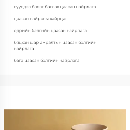
сүүлдээ бэлэг баглах цаасан найрлага
цаасан найрсны хайрцаг
өдрийн бэлгийн цаасан найрлага
бяцхан шар амралтын цаасан бэлгийн
найрлага
бага цаасан бэлгийн найрлага