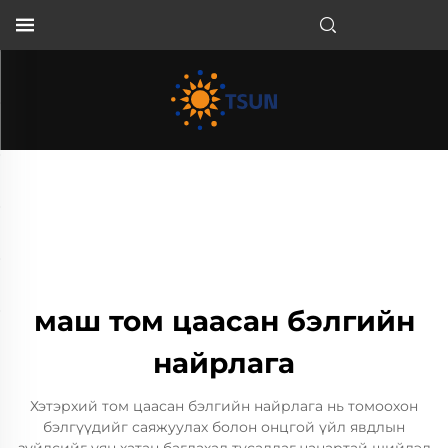
MN
маш том цаасан бэлгийн
найрлага
Хэтэрхий том цаасан бэлгийн найрлага нь томоохон
бэлгүүдийг саяжуулах болон онцгой үйл явдлын