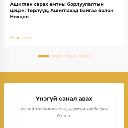
Ашиглан сарах амтны борлуулалтын
цэцэн: Төрлүүд, Ашиглахад байгаа болон
Нөхцөл
Цааш үзэх
Үнэгүй санал авах
Манай төлөөлөгч танд удахгүй холбогдох
болно.