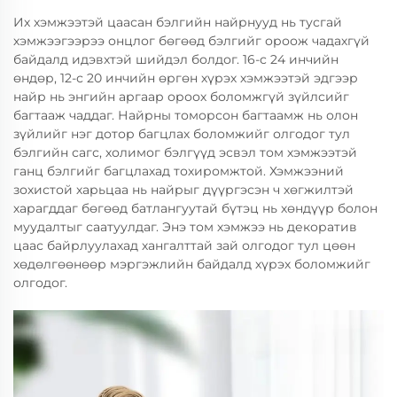
Их хэмжээтэй цаасан бэлгийн найрнууд нь тусгай
хэмжээгээрээ онцлог бөгөөд бэлгийг ороож чадахгүй
байдалд идэвхтэй шийдэл болдог. 16-с 24 инчийн
өндөр, 12-с 20 инчийн өргөн хүрэх хэмжээтэй эдгээр
найр нь энгийн аргаар ороох боломжгүй зүйлсийг
багтааж чаддаг. Найрны томорсон багтаамж нь олон
зүйлийг нэг дотор багцлах боломжийг олгодог тул
бэлгийн сагс, холимог бэлгүүд эсвэл том хэмжээтэй
ганц бэлгийг багцлахад тохиромжтой. Хэмжээний
зохистой харьцаа нь найрыг дүүргэсэн ч хөгжилтэй
харагддаг бөгөөд батлангуутай бүтэц нь хөндүүр болон
муудалтыг саатуулдаг. Энэ том хэмжээ нь декоратив
цаас байрлуулахад хангалттай зай олгодог тул цөөн
хөдөлгөөнөөр мэргэжлийн байдалд хүрэх боломжийг
олгодог.