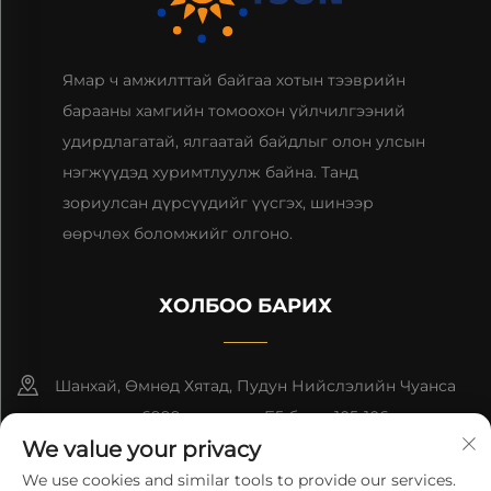
Ямар ч амжилттай байгаа хотын тээврийн
барааны хамгийн томоохон үйлчилгээний
удирдлагатай, ялгаатай байдлыг олон улсын
нэгжүүдэд хуримтлуулж байна. Танд
зориулсан дүрсүүдийг үүсгэх, шинээр
өөрчлөх боломжийг олгоно.
ХОЛБОО БАРИХ
Шанхай, Өмнөд Хятад, Пудун Нийслэлийн Чуанса
гудамжны 6999-р дугаар, Б5 блок, 105-106 өрөө
We value your privacy
+86-13501965616
We use cookies and similar tools to provide our services.