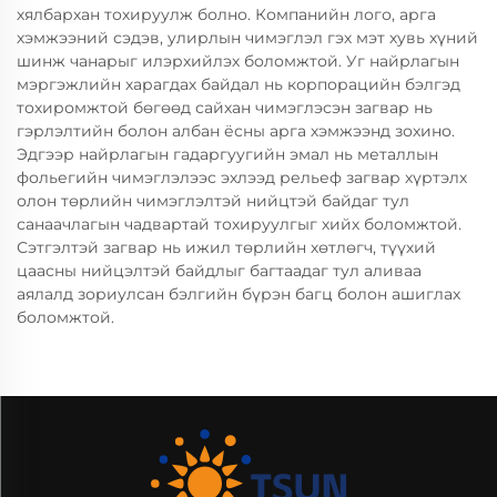
хялбархан тохируулж болно. Компанийн лого, арга
хэмжээний сэдэв, улирлын чимэглэл гэх мэт хувь хүний
шинж чанарыг илэрхийлэх боломжтой. Уг найрлагын
мэргэжлийн харагдах байдал нь корпорацийн бэлгэд
тохиромжтой бөгөөд сайхан чимэглэсэн загвар нь
гэрлэлтийн болон албан ёсны арга хэмжээнд зохино.
Эдгээр найрлагын гадаргуугийн эмал нь металлын
фольегийн чимэглэлээс эхлээд рельеф загвар хүртэлх
олон төрлийн чимэглэлтэй нийцтэй байдаг тул
санаачлагын чадвартай тохируулгыг хийх боломжтой.
Сэтгэлтэй загвар нь ижил төрлийн хөтлөгч, түүхий
цаасны нийцэлтэй байдлыг багтаадаг тул аливаа
аялалд зориулсан бэлгийн бүрэн багц болон ашиглах
боломжтой.