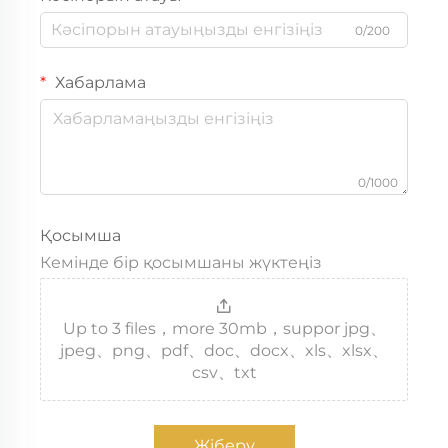
0/200
Хабарлама
0/1000
Қосымша
Кемінде бір қосымшаны жүктеңіз
Up to 3 files，more 30mb，suppor jpg、
jpeg、png、pdf、doc、docx、xls、xlsx、
csv、txt
Жіберу