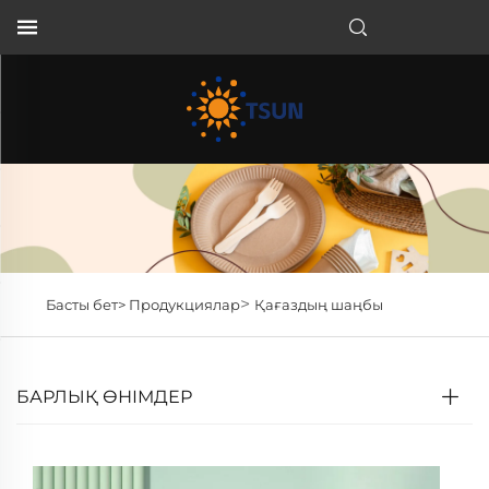
KK
>
Басты бет>
Продукциялар
Қағаздың шаңбы
БАРЛЫҚ ӨНІМДЕР