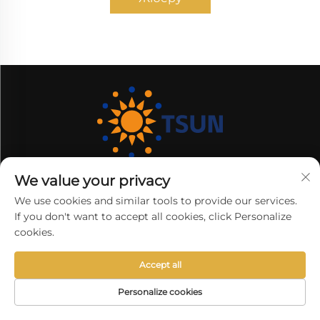
We value your privacy
Қабілетті отель қажеттерін беру шебері,
We use cookies and similar tools to provide our services.
сапа және салыстырмалылықға арналған.
If you don't want to accept all cookies, click Personalize
Дамытпалар үшін пайдалы есептер,
cookies.
бекітілген дизайнерлік, және
дүниежүзіндегі міндеттілерге арналған тез
Accept all
доставка. Бүгінгі күнде біздің
Personalize cookies
ассортиментімізді қарастырыңыз.
ЭЛЕКТРОНДЫҚ
БАСТЫ БЕТ
ӨНІМДЕР
ТЕЛЕФОН
ПОШТА