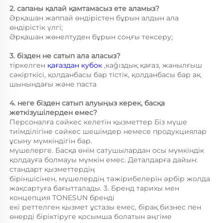
2. сапаны қалай қамтамасыз ете аламыз? 
Әрқашан жаппай өндірістен бұрын алдын ала 
өндірістік үлгі;   
Әрқашан жөнелтуден бұрын соңғы тексеру;   
3. бізден не сатып ала аласыз? 
тіркелген 
қағаздан кубок 
,каğıздық қағаз, жанылғыш 
сәкірткісі, қолданбасы бар тістік, қолданбасы бар ақ 
шынындағы және паста 
4. неге бізден сатып алуыңыз керек, басқа 
жеткізушілерден емес? 
Персоналға сәйкес келетін қызметтер Біз мүше 
тиімділігіне сәйкес шешімдер немесе продукциялар 
ұсыну мүмкіндігін бар. 
мүшелерге. Басқа өнім сатушылардан осы мүмкіндік 
қолдауға болмауы мүмкін емес. Деталдарға дайын: 
стандарт қызметтердің 
біріншісінен, мүшелердің тәжірибелерін әрбір жолда 
жақсартуға бағытталады. 3. Бренд тарихы мен 
концепция TONESUN бренді 
екі реттелген қызмет ұстазы емес, бірақ бизнес пен 
өнерді біріктіруге қосымша болатын әңгіме 