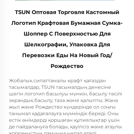
TSUN Оптовая Торговля Кастомный
Логотип Крафтовая Бумажная Сумка-
Шоппер С Поверхностью Для
Шелкографии, Упаковка Для
Перевозки Еды На Новый Год/
Рождество
Жобалық сипаттамалы крафт қағаздан
тасымалдар, TSUN тасымалдың денесіне
шегін логотип басылуы мүмкін, басылу тәсілі
экрандық басылу, таза және қалыпты; Жана
жыл және Рождество күндерінде ол соңғы
танымал қадағалауға мүмкіндік береді. Оны
естік өнімдерді қоршаған құпиялықтар үшін
де пайдалануға болады, қауіпсіз және атаулы
қорғаныстың дамуына ықпал етеді.