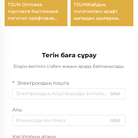
TSUN Оптовая
TSUNЖабдық
торговля Кастомный
логотиппен крафт
логотип крафтовая
қағаздан шығарма
бумажная сумка-
торба экранға басылуы
шоппер для еды на
бойынша жаңа жыл/
вынос на Новый год/
Рождество айналымды
Рождество с
табиғатты пакеттеу
поверхностью для
өнімдері
Тегін баға сұрау
шелкографии
Біздің өкіліміз сізбен жақын арада байланысады.
Электрондық пошта
0/100
Аты
0/100
Кәсіпорын атауы