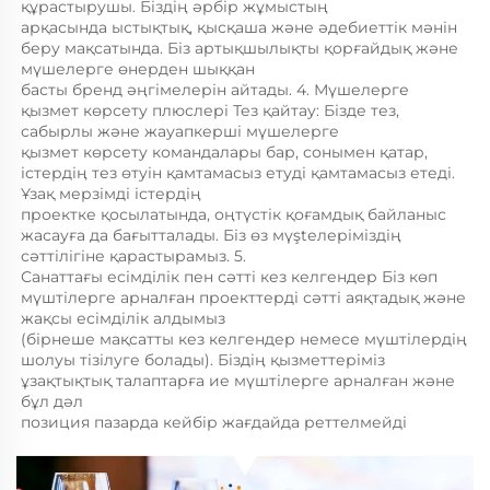
құрастырушы. Біздің әрбір жұмыстың 
арқасында ыстықтық, қысқаша және әдебиеттік мәнін 
беру мақсатында. Біз артықшылықты қорғайдық және 
мүшелерге өнерден шыққан 
басты бренд әңгімелерін айтады. 4. Мүшелерге 
қызмет көрсету плюслері Тез қайтау: Бізде тез, 
сабырлы және жауапкерші мүшелерге 
қызмет көрсету командалары бар, сонымен қатар, 
істердің тез өтуін қамтамасыз етуді қамтамасыз етеді. 
Ұзақ мерзімді істердің 
проектке қосылатында, оңтүстік қоғамдық байланыс 
жасауға да бағытталады. Біз өз мүştелеріміздің 
сәттілігіне қарастырамыз. 5. 
Санаттағы есімділік пен сәтті кез келгендер Біз көп 
мүштілерге арналған проекттерді сәтті аяқтадық және 
жақсы есімділік алдымыз 
(бірнеше мақсатты кез келгендер немесе мүштілердің 
шолуы тізілуге болады). Біздің қызметтеріміз 
ұзақтықтық талаптарға ие мүштілерге арналған және 
бұл дәл 
позиция пазарда кейбір жағдайда реттелмейді 