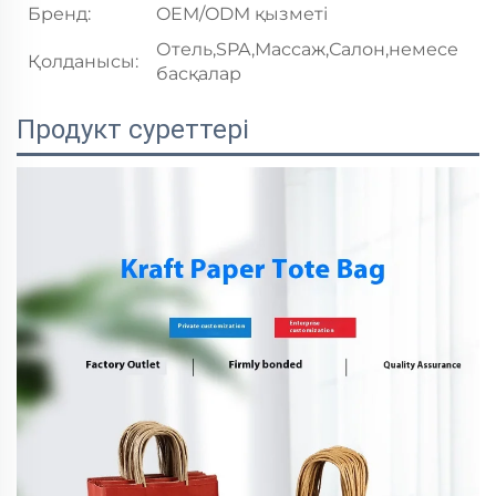
Бренд:
OEM/ODM қызметі
Отель,SPA,Массаж,Салон,немесе
Қолданысы:
басқалар
Продукт суреттері