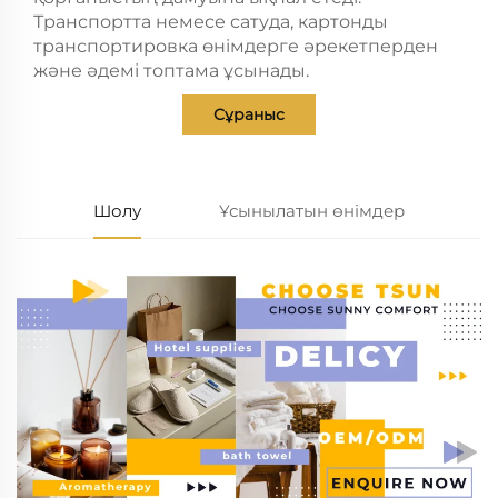
Транспортта немесе сатуда, картонды
транспортировка өнімдерге әрекетперден
және әдемі топтама ұсынады.
Сұраныс
Шолу
Ұсынылатын өнімдер