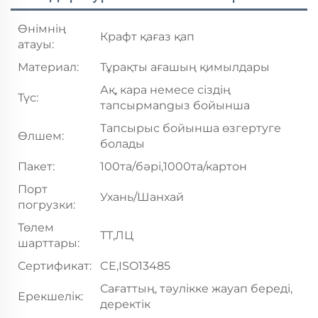
Өнімнің
Крафт қағаз қап
атауы:
Материал:
Тұрақты ағашың қимылдары
Ақ, кара немесе сіздің
Түс:
тапсырмangыз бойынша
Тапсырыс бойынша өзгертуге
Өлшем:
болады
Пакет:
100та/бәрі,1000та/картон
Порт
Ухань/Шанхай
погрузки:
Төлем
ТТ,ЛЦ
шарттары:
Сертификат:
CE,ISO13485
Сағаттың, тәулікке жауап береді,
Ерекшелік:
деректік