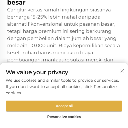
besar
Cangkir kertas ramah lingkungan biasanya
berharga 15-25% lebih mahal daripada
alternatif konvensional untuk pesanan besar,
tetapi harga premium ini sering berkurang
dengan pembelian dalam jumlah besar yang
melebihi 10.000 unit. Biaya kepemilikan secara
keseluruhan harus mencakup biaya
pembuangan, manfaat reputasi merek, dan
insentif pajak potensial untuk pengadaan
We value your privacy
berkelanjutan, yang dapat mengimbangi
We use cookies and similar tools to provide our services.
perbedaan harga awal.
If you don't want to accept all cookies, click Personalize
cookies.
Apakah ada persyaratan
penyimpanan khusus untuk
Accept all
cangkir kertas ramah lingkungan
sebelum acara
Personalize cookies
Cangkir kertas ramah lingkungan harus
BERANDA
PRODUK
E-MAIL
TEL