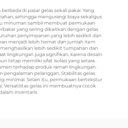
Pengambilan Tahun
Baru/Christmas
rbeda di pasar gelas sekali pakai. Yang
bahan, sehingga mengurangi biaya sekaligus
 suhu minuman sambil membuat permukaan
rbakar yang sering dikaitkan dengan gelas
kebutuhan penyimpanan yang lebih sedikit dan
nan menjadi lebih hemat dan jumlah item
gi menghasilkan lebih sedikit tumpahan dan
t lingkungan juga signifikan, karena desain
tetap memiliki sifat isolasi yang setara.
nsumen terhadap produk ramah lingkungan.
n pengalaman pelanggan. Stabilitas gelas
 minimal. Selain itu, permukaan bertekstur
 Versatilitas gelas ini membuatnya cocok
alam inventaris.