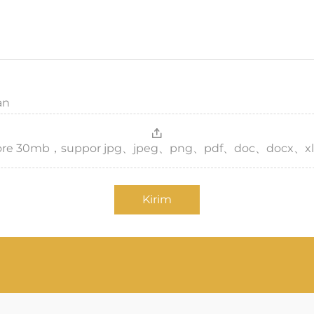
an
，more 30mb，suppor jpg、jpeg、png、pdf、doc、docx、xl
Kirim