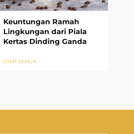
Keuntungan Ramah
Ko
Lingkungan dari Piala
Pl
Kertas Dinding Ganda
Ba
LIHAT SEMUA
LIH