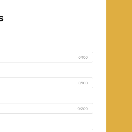
s
0/100
0/100
0/200