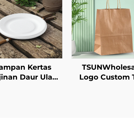
ampan Kertas
TSUNWholesa
jinan Daur Ulang
Logo Custom 
uk Gelas Salad,
Tote Kertas Kr
lan, Sushi, Pizza,
untuk Pengamb
Roti, Permen,
Makanan Tah
Cokelat, dan
Baru/Christm
burger - untuk
dengan Permu