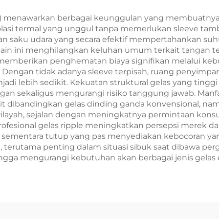
Catering dan
Sablon
Kerajinan
e) menawarkan berbagai keunggulan yang membuatnya be
olasi termal yang unggul tanpa memerlukan sleeve tam
takan saku udara yang secara efektif mempertahankan
sain ini menghilangkan keluhan umum terkait tangan te
s ini memberikan penghematan biaya signifikan melalui 
 Dengan tidak adanya sleeve terpisah, ruang penyimpa
jadi lebih sedikit. Kekuatan struktural gelas yang ting
n sekaligus mengurangi risiko tanggung jawab. Manfaa
 dibandingkan gelas dinding ganda konvensional, namun 
k wilayah, sejalan dengan meningkatnya permintaan ko
fesional gelas ripple meningkatkan persepsi merek da
 sementara tutup yang pas menyediakan kebocoran yang
erutama penting dalam situasi sibuk saat dibawa pergi.
ga mengurangi kebutuhan akan berbagai jenis gelas d