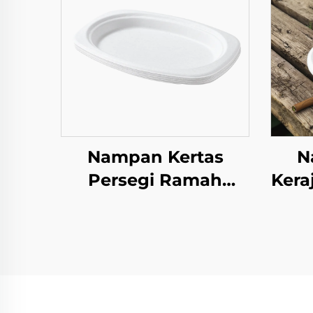
Nampan Kertas
N
Persegi Ramah
Kera
Lingkungan Sekali
unt
Pakai Alat Makan
Cami
Makanan Pizza
Sandwich Permen
Pola Bulat/Oval
Ham