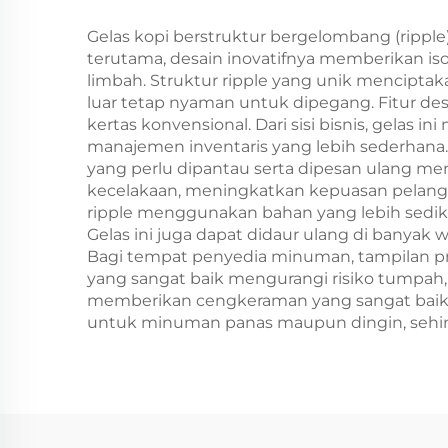
Alternatif Plastik
Gelas kopi berstruktur bergelombang (rippl
terutama, desain inovatifnya memberikan is
limbah. Struktur ripple yang unik mencip
luar tetap nyaman untuk dipegang. Fitur de
kertas konvensional. Dari sisi bisnis, gela
manajemen inventaris yang lebih sederhana.
yang perlu dipantau serta dipesan ulang men
kecelakaan, meningkatkan kepuasan pelangga
ripple menggunakan bahan yang lebih sedikit
Gelas ini juga dapat didaur ulang di banya
Bagi tempat penyedia minuman, tampilan pro
yang sangat baik mengurangi risiko tumpah,
memberikan cengkeraman yang sangat baik, t
untuk minuman panas maupun dingin, sehing