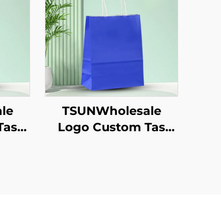
le
TSUNWholesale
Tas
Logo Custom Tas
aft
Tote Kertas Kraft
ilan
dengan Permukaan
un
Sablon untuk
as
Pengiriman
kaan
Makanan