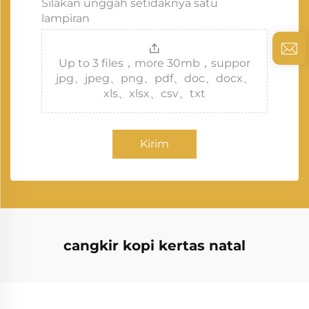
Silakan unggah setidaknya satu
lampiran
Up to 3 files，more 30mb，suppor
jpg、jpeg、png、pdf、doc、docx、
xls、xlsx、csv、txt
Kirim
cangkir kopi kertas natal