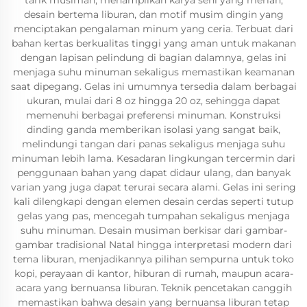
tarik musiman, menampilkan karya seni yang meriah,
desain bertema liburan, dan motif musim dingin yang
menciptakan pengalaman minum yang ceria. Terbuat dari
bahan kertas berkualitas tinggi yang aman untuk makanan
dengan lapisan pelindung di bagian dalamnya, gelas ini
menjaga suhu minuman sekaligus memastikan keamanan
saat dipegang. Gelas ini umumnya tersedia dalam berbagai
ukuran, mulai dari 8 oz hingga 20 oz, sehingga dapat
memenuhi berbagai preferensi minuman. Konstruksi
dinding ganda memberikan isolasi yang sangat baik,
melindungi tangan dari panas sekaligus menjaga suhu
minuman lebih lama. Kesadaran lingkungan tercermin dari
penggunaan bahan yang dapat didaur ulang, dan banyak
varian yang juga dapat terurai secara alami. Gelas ini sering
kali dilengkapi dengan elemen desain cerdas seperti tutup
gelas yang pas, mencegah tumpahan sekaligus menjaga
suhu minuman. Desain musiman berkisar dari gambar-
gambar tradisional Natal hingga interpretasi modern dari
tema liburan, menjadikannya pilihan sempurna untuk toko
kopi, perayaan di kantor, hiburan di rumah, maupun acara-
acara yang bernuansa liburan. Teknik pencetakan canggih
memastikan bahwa desain yang bernuansa liburan tetap