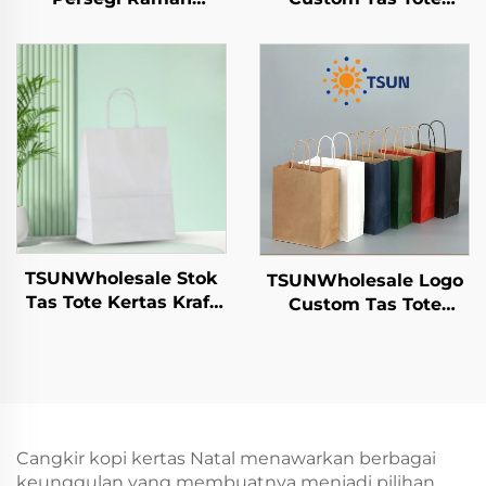
Lingkungan Sekali
Kertas Kraft dengan
Pakai Alat Makan
Permukaan Sablon
Makanan Pizza
untuk Pengiriman
Sandwich Permen
Makanan
Pola Bulat/Oval
Pengambilan Tahun
Alternatif Plastik
Baru/Christmas
TSUNWholesale Stok
TSUNWholesale Logo
Tas Tote Kertas Kraft
Custom Tas Tote
dengan Logo Custom
Kertas Kraft dengan
untuk Pengambilan
Permukaan Sablon
dan Hadiah Tahun
untuk Penyimpanan
Baru/Christmas
Plastik Makanan
Packaging Bag
Tahun Baru/Christmas
Kerajinan
Cangkir kopi kertas Natal menawarkan berbagai
keunggulan yang membuatnya menjadi pilihan