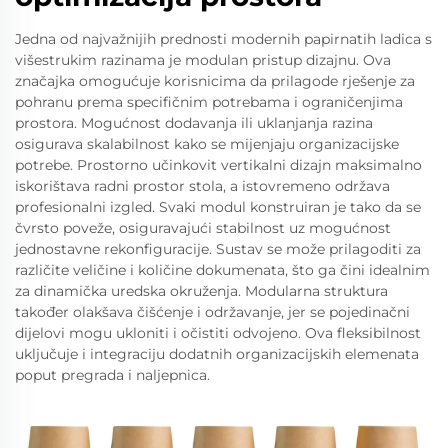
Jedna od najvažnijih prednosti modernih papirnatih ladica s
višestrukim razinama je modulan pristup dizajnu. Ova
značajka omogućuje korisnicima da prilagode rješenje za
pohranu prema specifičnim potrebama i ograničenjima
prostora. Mogućnost dodavanja ili uklanjanja razina
osigurava skalabilnost kako se mijenjaju organizacijske
potrebe. Prostorno učinkovit vertikalni dizajn maksimalno
iskorištava radni prostor stola, a istovremeno održava
profesionalni izgled. Svaki modul konstruiran je tako da se
čvrsto poveže, osiguravajući stabilnost uz mogućnost
jednostavne rekonfiguracije. Sustav se može prilagoditi za
različite veličine i količine dokumenata, što ga čini idealnim
za dinamička uredska okruženja. Modularna struktura
također olakšava čišćenje i održavanje, jer se pojedinačni
dijelovi mogu ukloniti i očistiti odvojeno. Ova fleksibilnost
uključuje i integraciju dodatnih organizacijskih elemenata
poput pregrada i naljepnica.