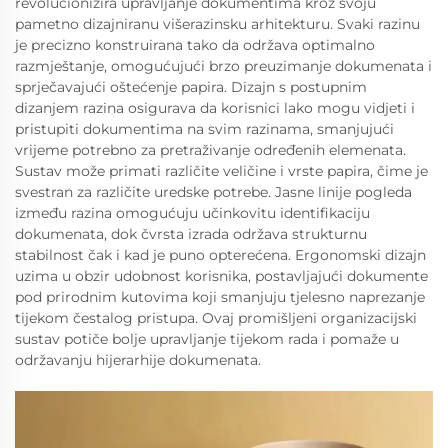
revolucionizira upravljanje dokumentima kroz svoju
pametno dizajniranu višerazinsku arhitekturu. Svaki razinu
je precizno konstruirana tako da održava optimalno
razmještanje, omogućujući brzo preuzimanje dokumenata i
sprječavajući oštećenje papira. Dizajn s postupnim
dizanjem razina osigurava da korisnici lako mogu vidjeti i
pristupiti dokumentima na svim razinama, smanjujući
vrijeme potrebno za pretraživanje određenih elemenata.
Sustav može primati različite veličine i vrste papira, čime je
svestran za različite uredske potrebe. Jasne linije pogleda
između razina omogućuju učinkovitu identifikaciju
dokumenata, dok čvrsta izrada održava strukturnu
stabilnost čak i kad je puno opterećena. Ergonomski dizajn
uzima u obzir udobnost korisnika, postavljajući dokumente
pod prirodnim kutovima koji smanjuju tjelesno naprezanje
tijekom čestalog pristupa. Ovaj promišljeni organizacijski
sustav potiče bolje upravljanje tijekom rada i pomaže u
održavanju hijerarhije dokumenata.