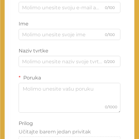
0/100
Ime
0/100
Naziv tvrtke
0/200
Poruka
0/1000
Prilog
Učitajte barem jedan privitak