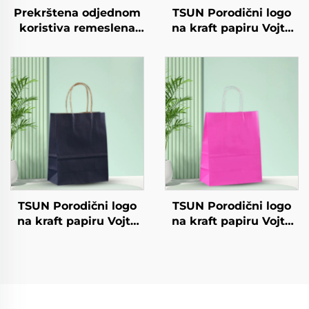
Prekrštena odjednom
TSUN Porodični logo
koristiva remeslena
na kraft papiru Vojta
papirna ploča za
torba za preuzimanje
salatu Šalice Snack
Nova godina/Božić
Sushi Pizza Kruh
Hrana za pakiranje
Slatkoće Čokolade
Ekranisano tiskanje na
Hamburgeri - za
površini
Catering Crafts
TSUN Porodični logo
TSUN Porodični logo
na kraft papiru Vojta
na kraft papiru Vojta
torba za preuzimanje
torba za ekranisano
Nova godina/Božić
tiskanje na površini
Hrana za pakiranje
Nova godina/Božić
Ekranisano tiskanje na
Preuzimanje hrane
površini
Plastično pakiranje