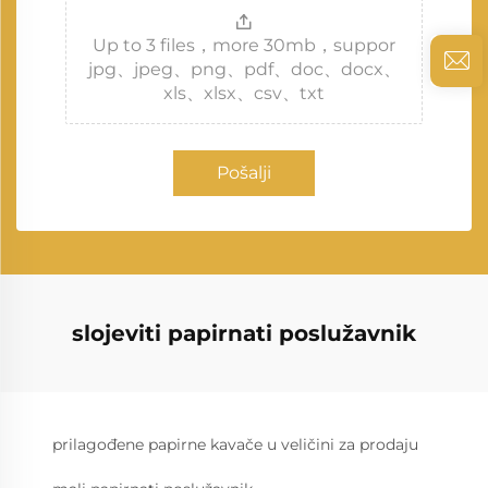
Up to 3 files，more 30mb，suppor
jpg、jpeg、png、pdf、doc、docx、
xls、xlsx、csv、txt
Pošalji
slojeviti papirnati poslužavnik
prilagođene papirne kavače u veličini za prodaju