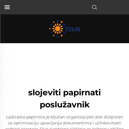
HR
slojeviti papirnati
poslužavnik
Ladicasta papirnica je ključan organizacijski alat dizajniran
za optimizaciju upravljanja dokumentima i učinkovitosti