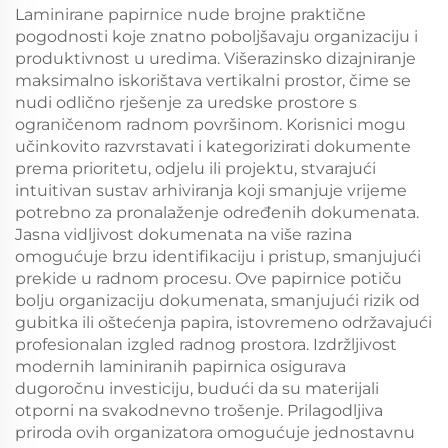
Štapci
Laminirane papirnice nude brojne praktične
pogodnosti koje znatno poboljšavaju organizaciju i
produktivnost u uredima. Višerazinsko dizajniranje
maksimalno iskorištava vertikalni prostor, čime se
nudi odlično rješenje za uredske prostore s
ograničenom radnom površinom. Korisnici mogu
učinkovito razvrstavati i kategorizirati dokumente
prema prioritetu, odjelu ili projektu, stvarajući
intuitivan sustav arhiviranja koji smanjuje vrijeme
potrebno za pronalaženje određenih dokumenata.
Jasna vidljivost dokumenata na više razina
omogućuje brzu identifikaciju i pristup, smanjujući
prekide u radnom procesu. Ove papirnice potiču
bolju organizaciju dokumenata, smanjujući rizik od
gubitka ili oštećenja papira, istovremeno održavajući
profesionalan izgled radnog prostora. Izdržljivost
modernih laminiranih papirnica osigurava
dugoročnu investiciju, budući da su materijali
otporni na svakodnevno trošenje. Prilagodljiva
priroda ovih organizatora omogućuje jednostavnu