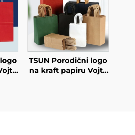
 logo
TSUN Porodični logo
Vojta
na kraft papiru Vojta
sano
torba za ekranisano
ršini
tiskanje na površini
ožić
Nova godina/Božić
rane
Preuzimanje hrane
anje
Plastično pakiranje
Štapci