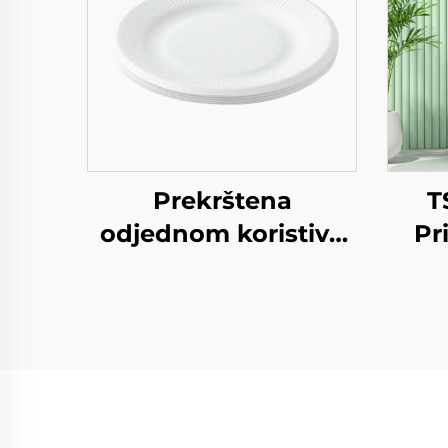
Prekrštena
T
odjednom koristiva
Pr
remeslena papirna
Kra
ploča za salatu Šalice
Z
Snack Sushi Pizza
P
Kruh Slatkoće
God
Čokolade
H
Hamburgeri - za