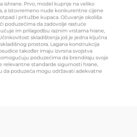
a ishrane. Prvo, model kupnje na veliko
ta, a istovremeno nude konkurentne cijene
 otpad i pritužbe kupaca. Očuvanje okoliša
ući poduzećima da zadovolje rastuće
ogućuje im prilagodbu raznim vrstama hrane,
činkovitost skladištenja još je jedna ključna
 skladišnog prostora. Lagana konstrukcija
sudice također imaju izvrsna svojstva
ije omogućuju poduzećima da brendiraju svoje
ve relevantne standarde sigurnosti hrane,
aju da poduzeća mogu održavati adekvatne