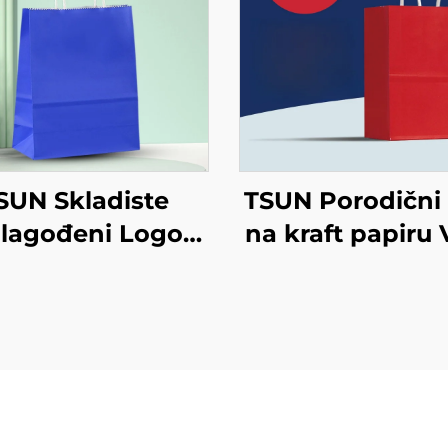
SUN Skladiste
TSUN Porodični
ilagođeni Logo
na kraft papiru 
ft Papirna Torba
torba za ekrani
aslon Tiskanje
tiskanje na pov
ovršina Nova
Nova godina/B
ina/Božić Odvoz
Preuzimanje h
Rana Shipping
Plastično pakir
Karton
Štapci