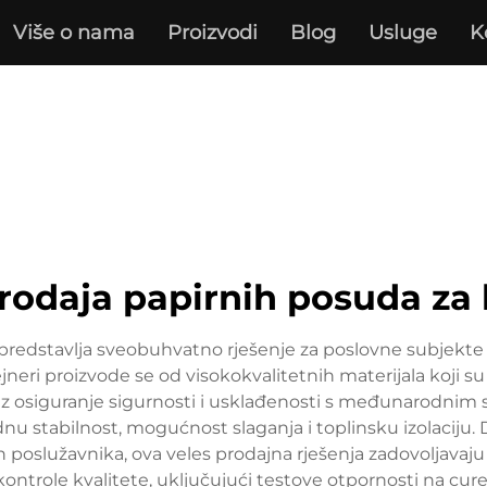
Više o nama
Proizvodi
Blog
Usluge
K
rodaja papirnih posuda za
predstavlja sveobuhvatno rješenje za poslovne subjekte u
eri proizvode se od visokokvalitetnih materijala koji s
 uz osiguranje sigurnosti i usklađenosti s međunarodnim
dnu stabilnost, mogućnost slaganja i toplinsku izolaciju. 
 poslužavnika, ova veles prodajna rješenja zadovoljavaj
ntrole kvalitete, uključujući testove otpornosti na curenj