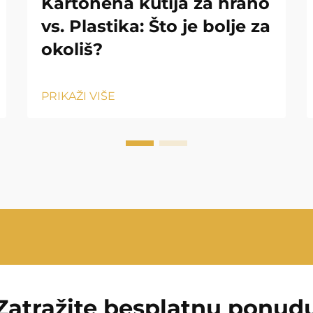
Kartonena kutija za hrano
vs. Plastika: Što je bolje za
okoliš?
PRIKAŽI VIŠE
Zatražite besplatnu ponud