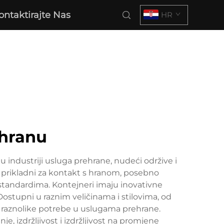
ontaktirajte Nas
HR
 hranu
 industriji usluga prehrane, nudeći održive i
u prikladni za kontakt s hranom, posebno
 standardima. Kontejneri imaju inovativne
Dostupni u raznim veličinama i stilovima, od
u raznolike potrebe u uslugama prehrane.
e, izdržljivost i izdržljivost na promjene