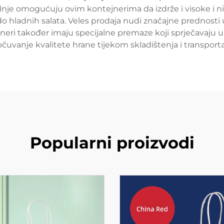
e omogućuju ovim kontejnerima da izdrže i visoke i nis
a do hladnih salata. Veles prodaja nudi značajne prednost
neri također imaju specijalne premaze koji sprječavaju upi
očuvanje kvalitete hrane tijekom skladištenja i transporta
Popularni proizvodi