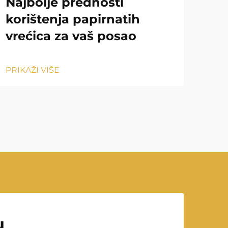
Najbolje prednosti
Ka
korištenja papirnatih
sm
vrećica za vaš posao
PRIK
PRIKAŽI VIŠE
u