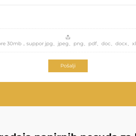
，more 30mb，suppor jpg、jpeg、png、pdf、doc、docx、xl
Pošalji