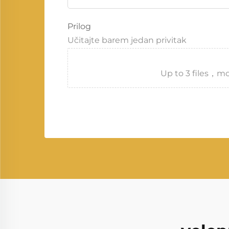
Prilog
Učitajte barem jedan privitak
Up to 3 files