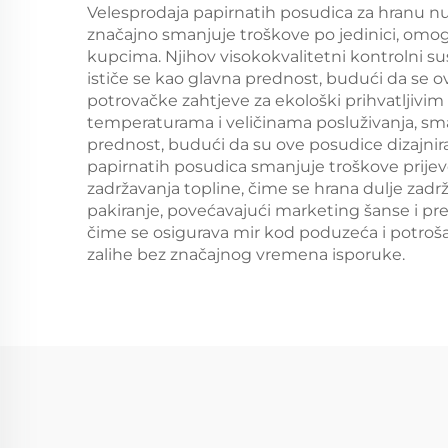
Catering Crafts
Velesprodaja papirnatih posudica za hranu nu
značajno smanjuje troškove po jedinici, omo
kupcima. Njihov visokokvalitetni kontrolni su
ističe se kao glavna prednost, budući da se 
potrovačke zahtjeve za ekološki prihvatljivi
temperaturama i veličinama posluživanja, sman
prednost, budući da su ove posudice dizajnira
papirnatih posudica smanjuje troškove prijev
zadržavanja topline, čime se hrana dulje zad
pakiranje, povećavajući marketing šanse i pre
čime se osigurava mir kod poduzeća i potro
zalihe bez značajnog vremena isporuke.