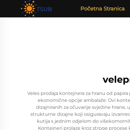
Početna Stranica
velep
Veles prodaja kontejnera za hranu od papira 
ekonomične opcije ambalaže. Ovi kontejn
dizajniranih za očuvanje svježine hrane,
strukturne dizajne koji osiguravaju izvanre
kutija s jednim odjelom do višekomornih
Kontejneri prolaze kroz stroge procese ko