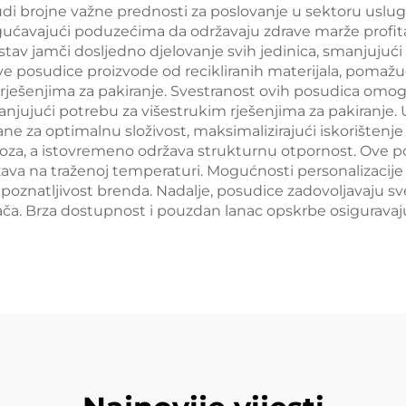
di brojne važne prednosti za poslovanje u sektoru uslug
gućavajući poduzećima da održavaju zdrave marže profi
stav jamči dosljedno djelovanje svih jedinica, smanjujući
ove posudice proizvode od recikliranih materijala, pomaž
m rješenjima za pakiranje. Svestranost ovih posudica om
jujući potrebu za višestrukim rješenjima za pakiranje. U
ne za optimalnu složivost, maksimalizirajući iskorištenje
oza, a istovremeno održava strukturnu otpornost. Ove po
ržava na traženoj temperaturi. Mogućnosti personalizac
poznatljivost brenda. Nadalje, posudice zadovoljavaju s
šača. Brza dostupnost i pouzdan lanac opskrbe osigurav