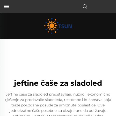
HR
jeftine čaše za sladoled
Jeftine čaše za sladoled predstavljaju nužno i ekonomično
rješenje za prodavače sladoleda, restorane i kućanstva koja
traže pouzdane posude za smrznute poslastice. Ove
jednokratne čaše posebno su dizajnirane da održavaju