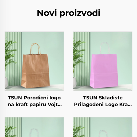
Novi proizvodi
TSUN Porodični logo
TSUN Skladiste
na kraft papiru Vojta
Prilagođeni Logo Kraft
torba za preuzimanje
Papirna Torba Zaslon
Nova godina/Božić
Tiskanje Površina
Hrana za pakiranje
Nova Godina/Božić
Ekranisano tiskanje na
Odvoz HRana