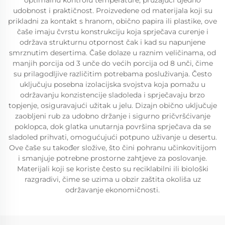
optimalnu kontrolu temperature, pružajući ujedno
udobnost i praktičnost. Proizvedene od materijala koji su
prikladni za kontakt s hranom, obično papira ili plastike, ove
čaše imaju čvrstu konstrukciju koja sprječava curenje i
održava strukturnu otpornost čak i kad su napunjene
smrznutim desertima. Čaše dolaze u raznim veličinama, od
manjih porcija od 3 unče do većih porcija od 8 unči, čime
su prilagodljive različitim potrebama posluživanja. Često
uključuju posebna izolacijska svojstva koja pomažu u
održavanju konzistencije sladoleda i sprječavaju brzo
topjenje, osiguravajući užitak u jelu. Dizajn obično uključuje
zaobljeni rub za udobno držanje i sigurno pričvršćivanje
poklopca, dok glatka unutarnja površina sprječava da se
sladoled prihvati, omogućujući potpuno uživanje u desertu.
Ove čaše su također složive, što čini pohranu učinkovitijom
i smanjuje potrebne prostorne zahtjeve za poslovanje.
Materijali koji se koriste često su reciklabilni ili biološki
razgradivi, čime se uzima u obzir zaštita okoliša uz
održavanje ekonomičnosti.