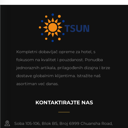
Kompletni dobavljač opreme za hotel, s
fokusom na kvalitet i pouzdanost. Ponudba
jednoraznih artikala, prilagođenih dizajna i brze
dostave globalnim klijentima. Istražite naš
asortiman već danas.
KONTAKTIRAJTE NAS
Soba 105-106, Blok B5, Broj 6999 Chuansha Road,