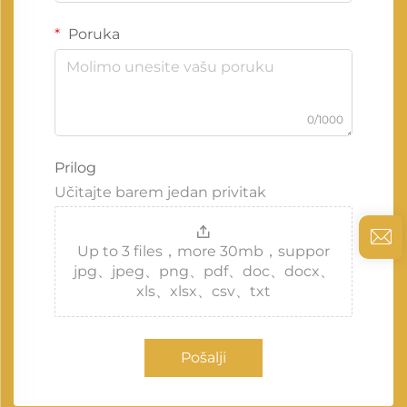
Poruka
0/1000
Prilog
Učitajte barem jedan privitak
Up to 3 files，more 30mb，suppor
jpg、jpeg、png、pdf、doc、docx、
xls、xlsx、csv、txt
Pošalji