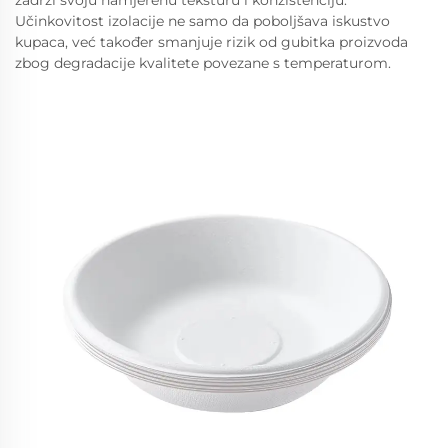
zadrži svoju namjerenu teksturu i konzistenciju.
Učinkovitost izolacije ne samo da poboljšava iskustvo
kupaca, već također smanjuje rizik od gubitka proizvoda
zbog degradacije kvalitete povezane s temperaturom.