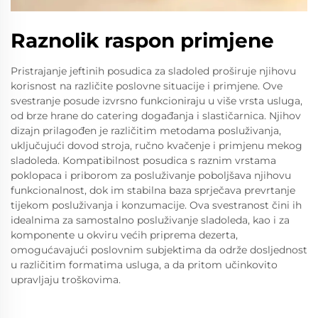
Raznolik raspon primjene
Pristrajanje jeftinih posudica za sladoled proširuje njihovu
korisnost na različite poslovne situacije i primjene. Ove
svestranje posude izvrsno funkcioniraju u više vrsta usluga,
od brze hrane do catering događanja i slastičarnica. Njihov
dizajn prilagođen je različitim metodama posluživanja,
uključujući dovod stroja, ručno kvačenje i primjenu mekog
sladoleda. Kompatibilnost posudica s raznim vrstama
poklopaca i priborom za posluživanje poboljšava njihovu
funkcionalnost, dok im stabilna baza sprječava prevrtanje
tijekom posluživanja i konzumacije. Ova svestranost čini ih
idealnima za samostalno posluživanje sladoleda, kao i za
komponente u okviru većih priprema dezerta,
omogućavajući poslovnim subjektima da održe dosljednost
u različitim formatima usluga, a da pritom učinkovito
upravljaju troškovima.