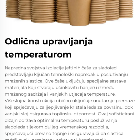
Odlična upravljanja
temperaturom
Napredna svojstva izolacije jeftinih čaša za sladoled
predstavljaju ključan tehnološki napredak u posluživanju
mraženih slastica. Ove čaše uključuju specijalne sastave
materijala koji stvaraju učinkovitu barijeru između
mraženog sadržaja i vanjskih utjecaja temperature.
Višeslojna konstrukcija obično uključuje unutarnje premaze
koji sprječavaju zalijepljivanje kristala leda za površinu, dok
vanjski sloj osigurava toplinsku otpornost. Ovaj sofisticirani
dizajn održava optimalnu temperaturu posluživanja
sladoleda tijekom duljeg vremenskog razdoblja,
sprječavajući prerano topnje i osiguravajući da slastica