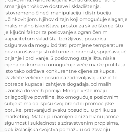
smanjuje troškove dostave i skladištenja,
istovremeno čineći manipulaciju i distribuciju
učinkovitijom. Njihov dizajn koji omogućuje slaganje
maksimalno iskorištava prostor za skladištenje, što
je ključni faktor za poslovanje s ograničenim
kapacitetom skladišta. Izdržljivost posudica
osigurava da mogu izdržati promjene temperature
bez narušavanja strukturne otpornosti, sprječavajući
prljanje i prolivanje. S poslovnog stajališta, niska
cijena po komadu omogućuje veće marže profita, a
isto tako održava konkurentne cijene za kupce.
Različite veličine posudica zadovoljavaju različite
potrebe kupaca i zahtjeve događaja, od malih
uzoraka do većih porcija. Mnoge vrste imaju
prilagodljive površine, što omogućuje poslovnim
subjektima da ispišu svoj brend ili promocijske
poruke, pretvarajući svaku posudicu u priliku za
marketing. Materijali namijenjeni za hranu jamče
sigurnost i sukladnost s zdravstvenim propisima,
dok izolacijska svojstva pomažu u održavanju