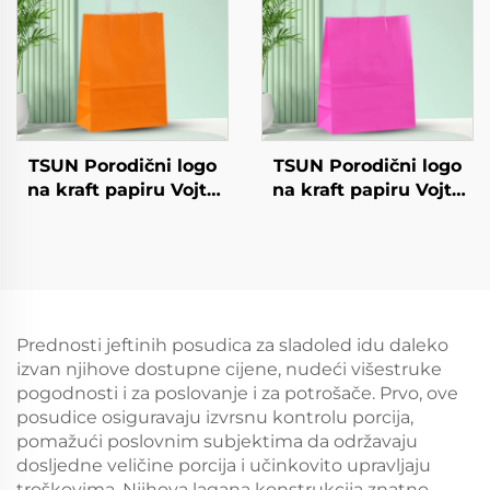
površini
Shipping Karton
TSUN Porodični logo
TSUN Porodični logo
na kraft papiru Vojta
na kraft papiru Vojta
torba za ekranisano
torba za ekranisano
tiskanje na površini
tiskanje na površini
Nova godina/Božić
Nova godina/Božić
Preuzimanje hrane
Preuzimanje hrane
Plastično pakiranje
Plastično pakiranje
Štapci
Štapci
Prednosti jeftinih posudica za sladoled idu daleko
izvan njihove dostupne cijene, nudeći višestruke
pogodnosti i za poslovanje i za potrošače. Prvo, ove
posudice osiguravaju izvrsnu kontrolu porcija,
pomažući poslovnim subjektima da održavaju
dosljedne veličine porcija i učinkovito upravljaju
troškovima. Njihova lagana konstrukcija znatno