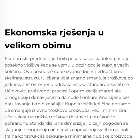
Ekonomska rješenja u
velikom obimu
Ekonomski prednosti jeftinih posudica za sladoled postaju
posebno vidljive kada se uzmu u obzir opcije kupnje većih
količina. Ove posudice nude izvanrednu vrijednost kroz
skaliranu strukturu cijena koja znatno smanjuje troškove po
jedinici, a istovremeno održava visoke standarde kvalitete.
Učinkoviti proizvodni procesi i optimizacija materijala
omogućuju dobavljačima da nude konkurentne cijene bez
narušavanja bitnih značajki. Kupnja većih količina ne samo
da smanjuje izravne troškove proizvoda, već i minimizira
učestalost narudžbi, troškove dostave i poteškoće s
pohranom. Standardizirane dimenzije i dizajn pogodan za
slaganje omogućuju učinkovito upravljanje zalihama, dok
trajna konstrukcija osigurava minimalne gubitke proizvoda