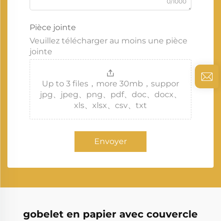
0/1000
Pièce jointe
Veuillez télécharger au moins une pièce
jointe
Up to 3 files，more 30mb，suppor
jpg、jpeg、png、pdf、doc、docx、
xls、xlsx、csv、txt
Envoyer
gobelet en papier avec couvercle