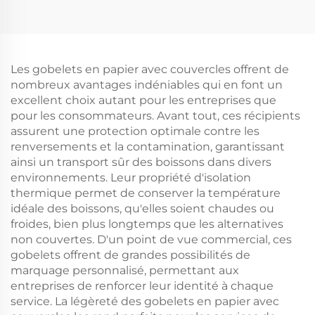
Mesure Surface
Mesure Surface
d'Impression Écran
d'Impression Écran
Nouvel An/Noël
Nouvel An/Noël
Nourriture à Emporter
Nourriture à Emporter
Carton d'Expédition
Conditionnement
Les gobelets en papier avec couvercles offrent de
Plastique Artisanat
nombreux avantages indéniables qui en font un
excellent choix autant pour les entreprises que
pour les consommateurs. Avant tout, ces récipients
assurent une protection optimale contre les
renversements et la contamination, garantissant
ainsi un transport sûr des boissons dans divers
environnements. Leur propriété d'isolation
thermique permet de conserver la température
idéale des boissons, qu'elles soient chaudes ou
froides, bien plus longtemps que les alternatives
non couvertes. D'un point de vue commercial, ces
gobelets offrent de grandes possibilités de
marquage personnalisé, permettant aux
entreprises de renforcer leur identité à chaque
service. La légèreté des gobelets en papier avec