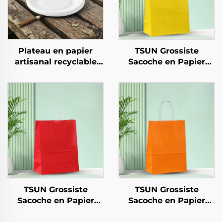
Plateau en papier
TSUN Grossiste
artisanal recyclable
Sacoche en Papier
pour salades,
Kraft avec Logo Sur
collations, sushis,
Mesure Surface
pizzas, pains, bonbons,
d'Impression Écran
chocolats, hamburgers
Nouvel An/Noël
- pour traiteur et
Nourriture à Emporter
artisanat
Carton d'Expédition
TSUN Grossiste
TSUN Grossiste
Sacoche en Papier
Sacoche en Papier
Kraft avec Logo Sur
Kraft avec Logo Sur