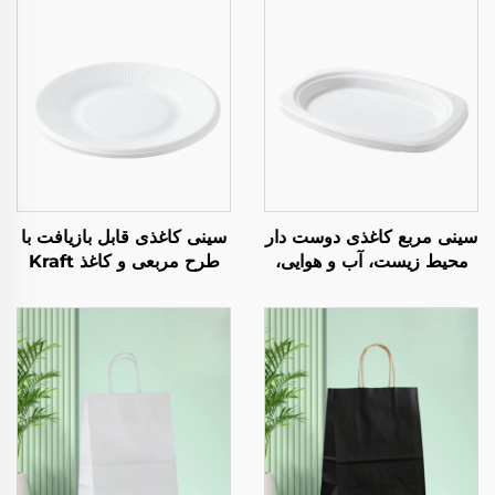
سینی مربع کاغذی دوست دار
سینی کاغذی قابل بازیافت با
محیط زیست، آب و هوایی،
طرح مربعی و کاغذ Kraft
برای بسته بندی غذا، پیتزا،
برای سالاد، نoshیدنی‌ها،
سندویچ و شیرینی - الگوهای
سوسی، سندویچ، نان،
دایره ای / بیضی به جای
شکلات، شکریات و غذاهای
ظرفهای پلاستیکی
حیوانیت.