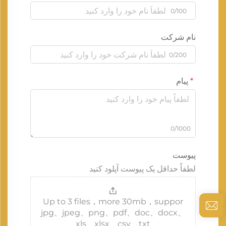
0/100
نام شرکت
0/200
پیام
0/1000
پیوست
لطفاً حداقل یک پیوست آپلود کنید
Up to 3 files，more 30mb，suppor
jpg、jpeg、png、pdf、doc、docx、
xls、xlsx、csv、txt