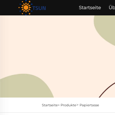
Startseite
Üb
>
Startseite>
Produkte
Papiertasse