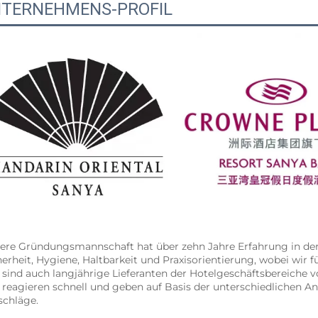
TERNEHMENS-PROFIL
ere Gründungsmannschaft hat über zehn Jahre Erfahrung in der 
herheit, Hygiene, Haltbarkeit und Praxisorientierung, wobei wir
 sind auch langjährige Lieferanten der Hotelgeschäftsbereiche vo
 reagieren schnell und geben auf Basis der unterschiedlichen A
schläge. 