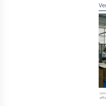
Ve
Um 
eff