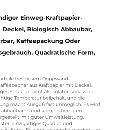
diger Einweg-Kraftpapier-
 Deckel, Biologisch Abbaubar,
rbar, Kaffeepackung Oder
gebrauch, Quadratische Form,
 Vorteile bei diesem Doppwand-
ffeebecher aus Kraftpapier mit Deckel.
er-Struktur dient als Isolator, sodass der
chtige Temperatur beibehält, und die
ung macht Ausguß fast unmöglich. Es wird
ch abbaubaren und kompostierbaren
rgestellt, mit guter Umweltleistung.
ter, einzigartiges Quadrat und
s Äußeres. Es kann verwendet werden, um