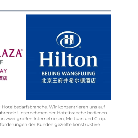
Hotelbedarfsbranche. Wir konzentrieren uns auf 
 führende Unternehmen der Hotelbranche bedienen. 
n zwei großen Internetriesen, Meituan und Ctrip. 
nforderungen der Kunden gezielte konstruktive 