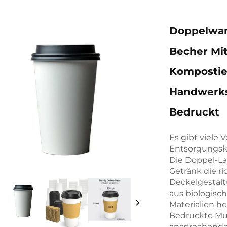
Doppelwan
Becher Mit
Kompostie
Handwerks
Bedruckt
Es gibt viele
Entsorgungska
Die Doppel-Lag
Getränk die ri
Deckelgestalt
aus biologis
Materialien he
Bedruckte Mus
ansprechende