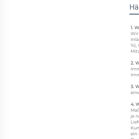
Hä
1. W
Wir
Inl
%),
Mita
2. 
Imm
Imm
3. 
ein
4. 
Maß
je 
Lie
Kun
ein