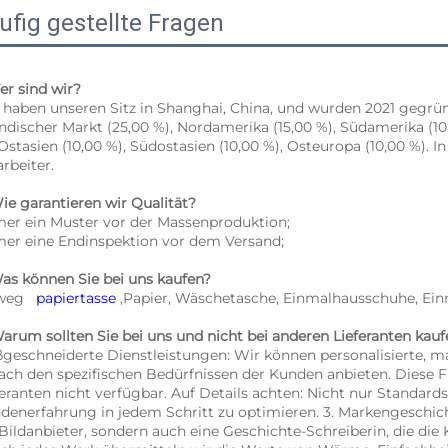
ufig gestellte Fragen
er sind wir? 
 haben unseren Sitz in Shanghai, China, und wurden 2021 gegrün
ändischer Markt (25,00 %), Nordamerika (15,00 %), Südamerika (10,
 Ostasien (10,00 %), Südostasien (10,00 %), Osteuropa (10,00 %).
rbeiter. 
Wie garantieren wir Qualität? 
er ein Muster vor der Massenproduktion; 
er eine Endinspektion vor dem Versand; 
Was können Sie bei uns kaufen? 
weg   
papiertasse 
,Papier, Wäschetasche, Einmalhausschuhe, Ein
Warum sollten Sie bei uns und nicht bei anderen Lieferanten kauf
geschneiderte Dienstleistungen: Wir können personalisierte, m
nach den spezifischen Bedürfnissen der Kunden anbieten. Diese Fl
feranten nicht verfügbar. Auf Details achten: Nicht nur Standards
denerfahrung in jedem Schritt zu optimieren. 3. Markengeschich
 Bildanbieter, sondern auch eine Geschichte-Schreiberin, die die