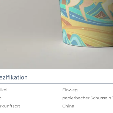
ezifikation
tikel
Einweg
p
papierbecher Schüsseln T
rkunftsort
China