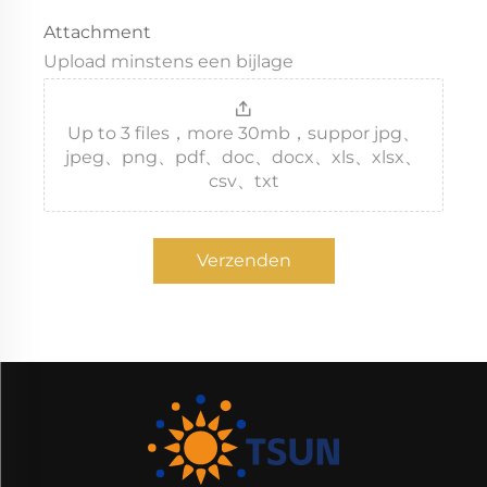
Attachment
Upload minstens een bijlage
Up to 3 files，more 30mb，suppor jpg、
jpeg、png、pdf、doc、docx、xls、xlsx、
csv、txt
Verzenden