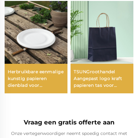
Herbruikbare eenmalige
TSUNGroothandel
kunstig papieren
Aangepast logo kraft
dienblad voor
papieren tas voor
saladebekers, snacks,
takeaway
sushi, pizza, brood,
nieuwjaar/kerstvoedsel
snoep, chocolade,
verpakking schermprint
hamburgers - voor
oppervlak
catering en kunst
Vraag een gratis offerte aan
Onze vertegenwoordiger neemt spoedig contact met