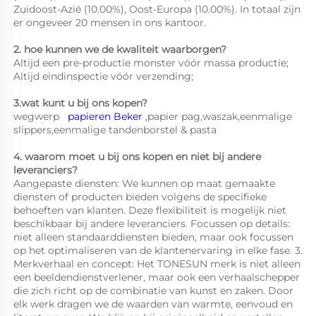
Zuidoost-Azië (10.00%), Oost-Europa (10.00%). In totaal zijn 
er ongeveer 20 mensen in ons kantoor. 
2. hoe kunnen we de kwaliteit waarborgen? 
Altijd een pre-productie monster vóór massa productie; 
Altijd eindinspectie vóór verzending; 
3.wat kunt u bij ons kopen? 
wegwerp   
papieren Beker 
,papier pag,waszak,eenmalige 
slippers,eenmalige tandenborstel & pasta 
4. waarom moet u bij ons kopen en niet bij andere 
leveranciers? 
Aangepaste diensten: We kunnen op maat gemaakte 
diensten of producten bieden volgens de specifieke 
behoeften van klanten. Deze flexibiliteit is mogelijk niet 
beschikbaar bij andere leveranciers. Focussen op details: 
niet alleen standaarddiensten bieden, maar ook focussen 
op het optimaliseren van de klantenervaring in elke fase. 3. 
Merkverhaal en concept: Het TONESUN merk is niet alleen 
een beeldendienstverlener, maar ook een verhaalschepper 
die zich richt op de combinatie van kunst en zaken. Door 
elk werk dragen we de waarden van warmte, eenvoud en 