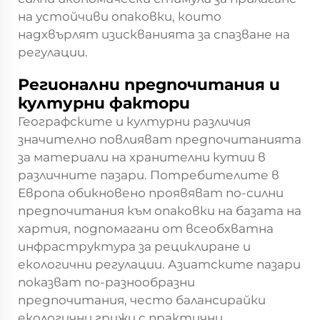
на устойчиви опаковки, които
надхвърлят изискванията за спазване на
регулации.
Регионални предпочитания и
културни фактори
Географските и културни различия
значително повлияват предпочитанията
за материали на хранителни кутии в
различните пазари. Потребителите в
Европа обикновено проявяват по-силни
предпочитания към опаковки на базата на
хартия, подпомагани от всеобхватна
инфраструктура за рециклиране и
екологични регулации. Азиатските пазари
показват по-разнообразни
предпочитания, често балансирайки
екологични грижи с практични