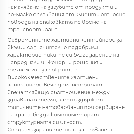
намаляване на загубите от продукти и
по-малко оплаквания от клиенти относно
повреда на опаковката по време на
транспортиране.
Съвременните хартиени контейнери за
вкъщи са значително подобрили
характеристиките си благодарение на
напреднали инженерни решения и
технологии за покритие.
Висококачествените хартиени
контейнери вече демонстрират
впечатляващо съотношение между
здравина и тегло, като издържат
типичните натоварвания при сервиране
на храна, без да компрометират
структурната си цялост.
Специализирани техники за сгъване и