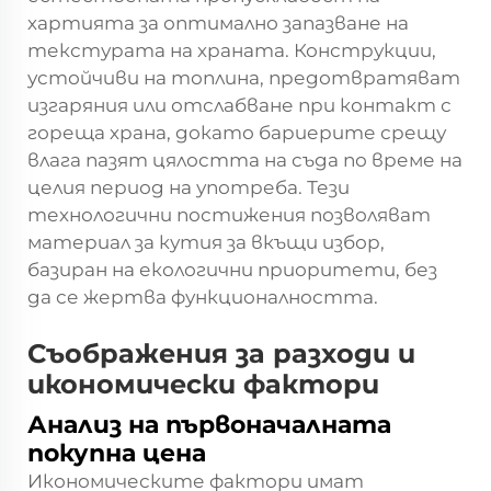
хартията за оптимално запазване на
текстурата на храната. Конструкции,
устойчиви на топлина, предотвратяват
изгаряния или отслабване при контакт с
гореща храна, докато бариерите срещу
влага пазят цялостта на съда по време на
целия период на употреба. Тези
технологични постижения позволяват
материал за кутия за вкъщи
избор,
базиран на екологични приоритети, без
да се жертва функционалността.
Съображения за разходи и
икономически фактори
Анализ на първоначалната
покупна цена
Икономическите фактори имат