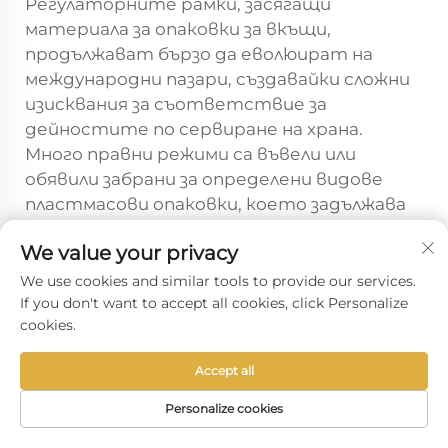
Регулаторните рамки, засягащи
материала за опаковки за вкъщи,
продължават бързо да еволюират на
международни пазари, създавайки сложни
изисквания за съответствие за
дейностите по сервиране на храна.
Много правни режими са въвели или
обявили забрани за определени видове
пластмасови опаковки, което задължава
предприятията да преминат към
We value your privacy
одобрени алтернативи в рамките на
определени срокове. Тези правила често
We use cookies and similar tools to provide our services.
If you don't want to accept all cookies, click Personalize
посочват допустими видове материали,
cookies.
изисквания за рециклиране и методи за
отстраняване, които директно
Accept all
повлияват решенията за избор на
опаковки. Запазването на актуалността
Personalize cookies
по отношение на регулаторните
НАЧАЛО
ПРОДУКТИ
ИМЕЙЛ
ТЕЛ.