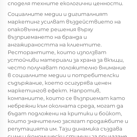
споделя техните екологични ценности.
Социалните медии и дигиталният
маркетинг усилват въздействието на
опаковъчните решения върху
възприемането на бранда и
ангажираността на клиентите.
Ресторантите, които използват
устойчиви материали за храна за вкъщи,
често получават положително внимание
в социалните медии и потребителски
съдържание, което осигурява ценен
маркетингов ефект. Напротив,
компаниите, които се възприемат като
небрежни към околната среда, могат да
бъдат подложени на критики и бойкот,
които значително засягат продажбите и
репутацията им. Тази динамика създава
силни икономически стимули за прилагане