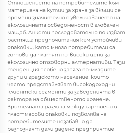
Отношението на потребителите към
материала на кутии за храна за вкъщи се
промени значително с увеличаването на
екологичната осведоменост в глобален
мащаб. Анкети последователно показват
растяща предпочитания към устойчиви
опаковки, като много потребители са
готови да платят по-високи цени за
екологично отговорни алтернативи. Тази
тенденция особено засяга по-младите
групи и градското население, които
често представляват високодоходни
клиентски сегменти за заведенията в
сектора на общественото хранене.
Зрителната разлика между хартиени и
пластмасови опаковки позволява на
потребителите незабавно да
разпознаят дали дадено предприятие