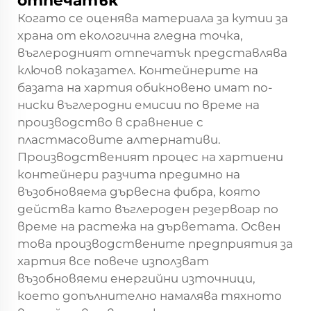
отпечатък
Когато се оценява материала за кутии за
храна от екологична гледна точка,
въглеродният отпечатък представлява
ключов показател. Контейнерите на
базата на хартия обикновено имат по-
ниски въглеродни емисии по време на
производство в сравнение с
пластмасовите алтернативи.
Производственият процес на хартиени
контейнери разчита предимно на
възобновяема дървесна фибра, която
действа като въглероден резервоар по
време на растежа на дърветата. Освен
това производствените предприятия за
хартия все повече използват
възобновяеми енергийни източници,
което допълнително намалява тяхното