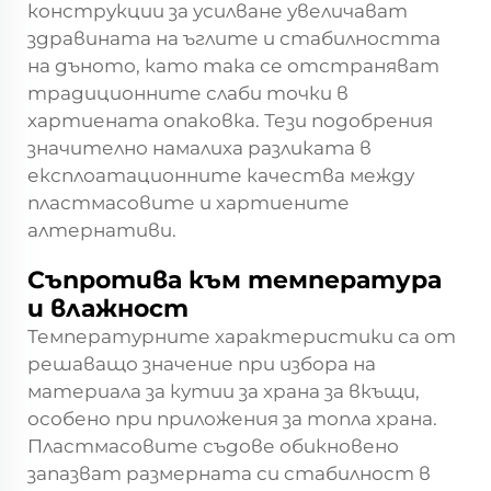
конструкции за усилване увеличават
здравината на ъглите и стабилността
на дъното, като така се отстраняват
традиционните слаби точки в
хартиената опаковка. Тези подобрения
значително намалиха разликата в
експлоатационните качества между
пластмасовите и хартиените
алтернативи.
Съпротива към температура
и влажност
Температурните характеристики са от
решаващо значение при избора на
материала за кутии за храна за вкъщи,
особено при приложения за топла храна.
Пластмасовите съдове обикновено
запазват размерната си стабилност в