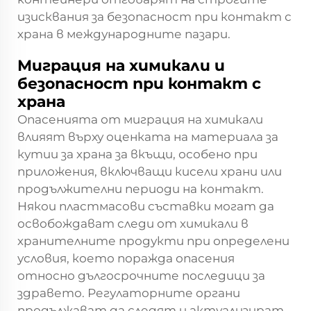
изисквания за безопасност при контакт с
храна в международните пазари.
Миграция на химикали и
безопасност при контакт с
храна
Опасенията от миграция на химикали
влияят върху оценката на материала за
кутии за храна за вкъщи, особено при
приложения, включващи кисели храни или
продължителни периоди на контакт.
Някои пластмасови съставки могат да
освобождават следи от химикали в
хранителните продукти при определени
условия, което поражда опасения
относно дългосрочните последици за
здравето. Регулаторните органи
продължават да следят и актуализират