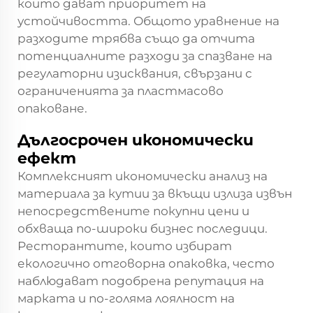
които дават приоритет на
устойчивостта. Общото уравнение на
разходите трябва също да отчита
потенциалните разходи за спазване на
регулаторни изисквания, свързани с
ограниченията за пластмасово
опаковане.
Дългосрочен икономически
ефект
Комплексният икономически анализ на
материала за кутии за вкъщи излиза извън
непосредствените покупни цени и
обхваща по-широки бизнес последици.
Ресторантите, които избират
екологично отговорна опаковка, често
наблюдават подобрена репутация на
марката и по-голяма лоялност на