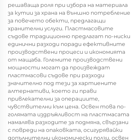
решаваща роля при избора на материала
за кутии за храна на външно потребление
за повечето обекти, предлагащи
хранителни услуги. Пластмасовите
съдове традиционно предлагат по-ниски
единични разходи поради ефективните
производствени процеси и икономията
от мащаба. Големите производствени
мощности могат да произвеждат
пластмасови съдове при разходи
значително под тези за хартиените
алтернативи, което ги прави
привлекателни за операциите,
чувствителни към цена. Освен това по-
голямата издръжливост на пластмасата
намалява разходите за подмяна, свързани
с повреди на опаковката, осигурявайки
допълнителни икономически ползи, освен