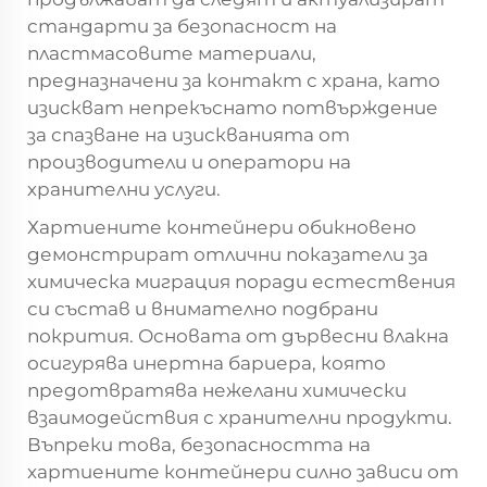
стандарти за безопасност на
пластмасовите материали,
предназначени за контакт с храна, като
изискват непрекъснато потвърждение
за спазване на изискванията от
производители и оператори на
хранителни услуги.
Хартиените контейнери обикновено
демонстрират отлични показатели за
химическа миграция поради естествения
си състав и внимателно подбрани
покрития. Основата от дървесни влакна
осигурява инертна бариера, която
предотвратява нежелани химически
взаимодействия с хранителни продукти.
Въпреки това, безопасността на
хартиените контейнери силно зависи от