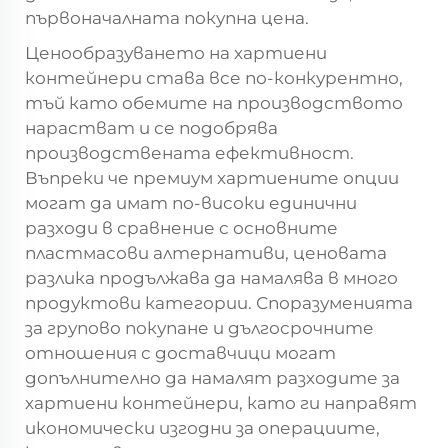
първоначалната покупна цена.
Ценообразуването на хартиени
контейнери става все по-конкурентно,
тъй като обемите на производството
нарастват и се подобрява
производствената ефективност.
Въпреки че премиум хартиените опции
могат да имат по-високи единични
разходи в сравнение с основните
пластмасови алтернативи, ценовата
разлика продължава да намалява в много
продуктови категории. Споразуменията
за групово покупане и дългосрочните
отношения с доставчици могат
допълнително да намалят разходите за
хартиени контейнери, като ги направят
икономически изгодни за операциите,