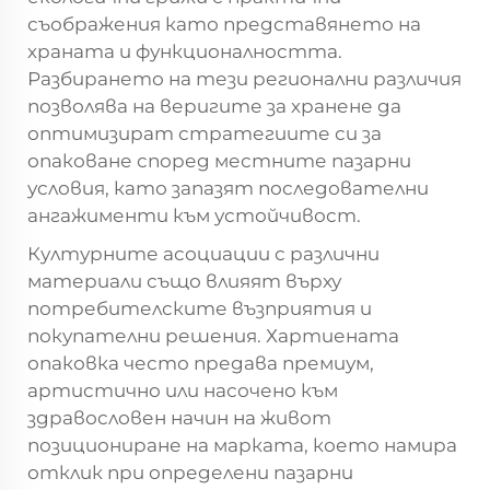
съображения като представянето на
храната и функционалността.
Разбирането на тези регионални различия
позволява на веригите за хранене да
оптимизират стратегиите си за
опаковане според местните пазарни
условия, като запазят последователни
ангажименти към устойчивост.
Културните асоциации с различни
материали също влияят върху
потребителските възприятия и
покупателни решения. Хартиената
опаковка често предава премиум,
артистично или насочено към
здравословен начин на живот
позициониране на марката, което намира
отклик при определени пазарни