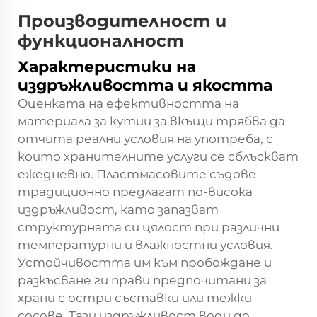
Производителност и
функционалност
Характеристики на
издръжливостта и якостта
Оценката на ефективността на
материала за кутии за вкъщи трябва да
отчита реални условия на употреба, с
които хранителните услуги се сблъскват
ежедневно. Пластмасовите съдове
традиционно предлагат по-висока
издръжливост, като запазват
структурната си цялост при различни
температурни и влажностни условия.
Устойчивостта им към пробождане и
разкъсване ги прави предпочитани за
храни с остри съставки или тежки
сосове. Тази издръжливост води до