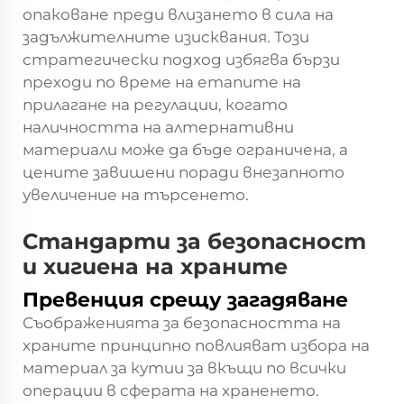
опаковане преди влизането в сила на
задължителните изисквания. Този
стратегически подход избягва бързи
преходи по време на етапите на
прилагане на регулации, когато
наличността на алтернативни
материали може да бъде ограничена, а
цените завишени поради внезапното
увеличение на търсенето.
Стандарти за безопасност
и хигиена на храните
Превенция срещу загадяване
Съображенията за безопасността на
храните принципно повлияват избора на
материал за кутии за вкъщи по всички
операции в сферата на храненето.