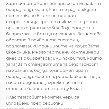
Хартиените контейнери се отличават с
биоразградимост, като се разграждат
естествено в компостиращи
съоръжения за срок от няколко седмици
при подходящи условия. Този процес на
биоразлагане връща органични вещества
обратно в почвените системи,
подпомагайки принципите на кръговата
икономика. Много хартиени контейнери
днес са с биоразградими покрития, които
запазват стандартите за безопасност
на храните, без да компрометират
биоразградимостта, решавайки по този
начин предишни загриженостти
относно бариерите срещу влага.
Пластмасовите контейнери са
изправени пред сериозни