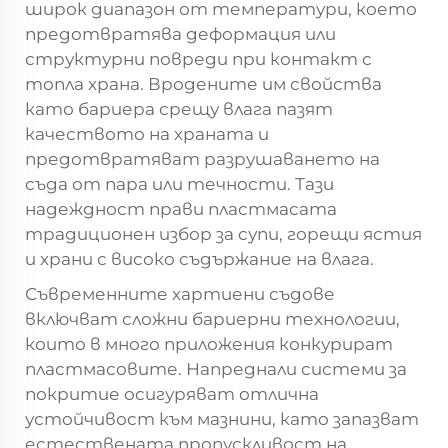
широк диапазон от температури, което
предотвратява деформация или
структурни повреди при контакт с
топла храна. Вродените им свойства
като бариера срещу влага пазят
качеството на храната и
предотвратяват разрушаването на
съда от пара или течности. Тази
надеждност прави пластмасата
традиционен избор за супи, горещи ястия
и храни с високо съдържание на влага.
Съвременните хартиени съдове
включват сложни бариерни технологии,
които в много приложения конкурират
пластмасовите. Напреднали системи за
покритие осигуряват отлична
устойчивост към мазнини, като запазват
естествената пропускливост на