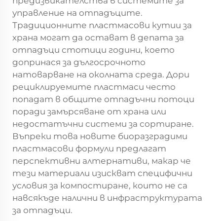
предизвикателства в системите за
управление на отпадъците.
Традиционните пластмасови кутии за
храна могат да остават в депата за
отпадъци стотици години, което
допринася за дългосрочното
натоварване на околната среда. Дори
рециклируемите пластмаси често
попадат в общите отпадъчни потоци
поради замърсяване от храна или
недостатъчни системи за сортиране.
Въпреки това новите биоразградими
пластмасови формули предлагат
перспективни алтернативи, макар че
тези материали изискват специфични
условия за компостиране, които не са
навсякъде налични в инфраструктурата
за отпадъци.