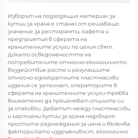
Изборът на подходящия материал за
кутии за храна е станал от решаващо
значение за ресторанти, кафета и
предприятия в сферата на
хранителните услуги по целия свят.
Докато осведомеността на
потребителите относно екологичното
въздействие расте и регулациите
относно еднократните пластмасови
изделия се затегнат, операторите в
сферата на хранителните услуги трябва
внимателно да преценяват опциите си
за опаковки. Дебатът между пластмасови
и хартиени кутии за храна надхвърля
простите разглеждания за цена и включва
фактори като издръжливост, екологично