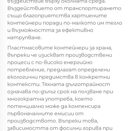
въздействие върху околната среда.
Въздействието от транспортирането
също благоприятства хартиените
контейнери поради по-малкото им тегло
и възможността за ефективно
натрупване.
Пластмасовите контейнери за храна,
въпреки че изискват производствени
процеси с по-високо енергийно
потребление, предлагат определени
екологични предимства в конкретни
контексти. Тяхната дълготрайност
означава по-дълъг срок на ползване при
многократна употреба, което
потенциално може да компенсира
първоначалните емисии от
производството. Въпреки това,
зависимостта от фосилни горива при