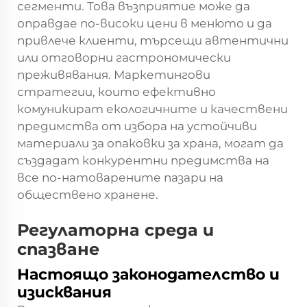
сегменти. Това възприятие може да
оправдае по-високи цени в менюто и да
привлече клиенти, търсещи автентични
или отговорни гастрономически
преживявания. Маркетингови
стратегии, които ефективно
комуникират екологичните и качествени
предимства от избора на устойчиви
материали за опаковки за храна, могат да
създадат конкурентни предимства на
все по-натоварените пазари на
обществено хранене.
Регулаторна среда и
спазване
Настоящо законодателство и
изисквания