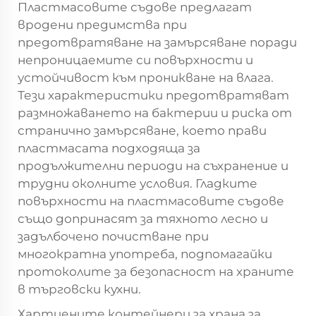
Пластмасовите съдове предлагат
вродени предимства при
предотвратяване на замърсяване поради
непроницаемите си повърхности и
устойчивост към проникване на влага.
Тези характеристики предотвратяват
размножаването на бактерии и риска от
странично замърсяване, което прави
пластмасата подходяща за
продължителни периоди на съхранение и
трудни околните условия. Гладките
повърхности на пластмасовите съдове
също допринасят за тяхното лесно и
задълбочено почистване при
многократна употреба, подпомагайки
протоколите за безопасност на храните
в търговски кухни.
Хартиените контейнери за храна за