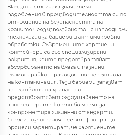
вкъщи постигнаха значителни
подобрения в производителността си по
отношение на безопасността на
храните чрез използването на напреднали
технологии за бариери и антимикробни
обработки. Съвременните хартиени
контейнери са със специализирани
покрития, които предотвратяват
абсорбирането на влага и мазнини,
елиминирайки традиционните пътища
на контаминация. Тези бариери запазват
качеството на храната и
предотвратяват разрушаването на
контейнерите, което би могло да
компрометира хигиенни стандарти.
Строги изпитания и сертифициращи
процеси гарантират, че хартиените
контейнери отговарят на строгите