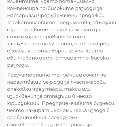
клиентите, което потенциално
компенсира по-високите разходи за
материали чрез увеличени продажби.
Маркетинговите предимства, свързани
с устойчивите опаковки, могат да
стимулират привличането и
запазването на клиенти, особено сред
екологично отговорни групи, които
обикновено демонстрират по-високи
разходи.
Регулаторните тенденции сочат за
нарастващи разходи за пластмасови
опаковки чрез такси, такси или
изисквания за отпадъци в много
юрисдикции. Предприемчивите бизнеси
често намират икономическа изгода в
превантивния преход към
съответстващи материали за