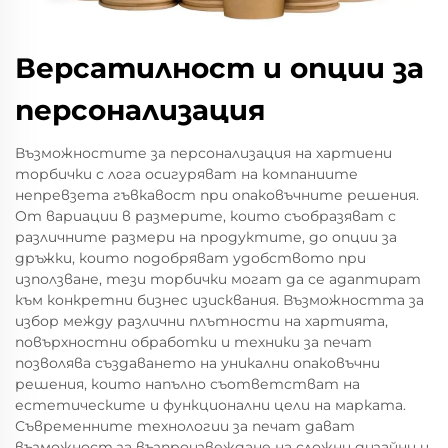
Версатилност и опции за
персонализация
Възможностите за персонализация на хартиени
торбички с лога осигуряват на компаниите
непревзета гъвкавост при опаковъчните решения.
От вариации в размерите, които съобразяват с
различните размери на продуктите, до опции за
дръжки, които подобряват удобството при
използване, тези торбички могат да се адаптират
към конкретни бизнес изисквания. Възможността за
избор между различни плътности на хартията,
повърхностни обработки и техники за печат
позволява създаването на уникални опаковъчни
решения, които напълно съответстват на
естетическите и функционални цели на марката.
Съвременните технологии за печат дават
възможност за възпроизвеждане на сложни дизайни и