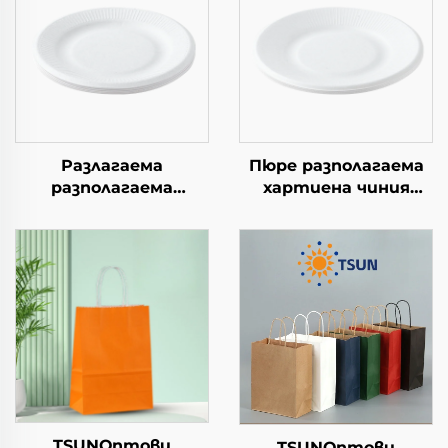
Разлагаема
Пюре разполагаема
разполагаема
хартиена чиния
хартиена чиния за
квадратна крафт
салата, чашки за
хартия за салата,
закуски, суши, пица,
закуска, суши,
хляб, сладоледи,
сандвич, хляб,
шоколад, бургери - за
сладолед, шоколад,
кейтеринг и
бисквити, храна за
занаяти
домашни любимци и
др.
TSUNОптови
TSUNОптови