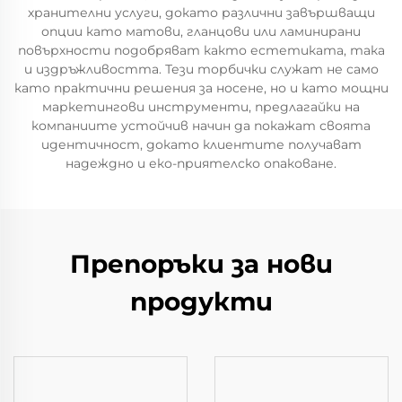
хранителни услуги, докато различни завършващи
опции като матови, гланцови или ламинирани
повърхности подобряват както естетиката, така
и издръжливостта. Тези торбички служат не само
като практични решения за носене, но и като мощни
маркетингови инструменти, предлагайки на
компаниите устойчив начин да покажат своята
идентичност, докато клиентите получават
надеждно и еко-приятелско опаковане.
Препоръки за нови
продукти