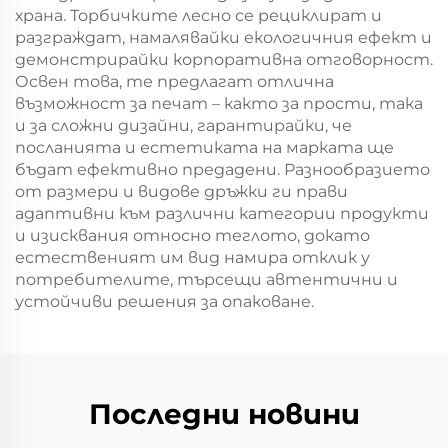
храна. Торбичките лесно се рециклират и
разграждат, намалявайки екологичния ефект и
демонстрирайки корпоративна отговорност.
Освен това, те предлагат отлична
възможност за печат – както за прости, така
и за сложни дизайни, гарантирайки, че
посланията и естетиката на марката ще
бъдат ефективно предадени. Разнообразието
от размери и видове дръжки ги прави
адаптивни към различни категории продукти
и изисквания относно теглото, докато
естественият им вид намира отклик у
потребителите, търсещи автентични и
устойчиви решения за опаковане.
Последни новини