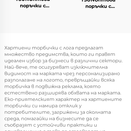
поръчки с
поръчки с
персонализиран
персонализиран
логотип на крафт
логотип на крафт
хартиен
хартиен
торбоподобен
торбоподобен
мешек с повърхност
мешек с повърхност
за екранна печат за
за екранна печат за
Хартиени торбички с лога предлагат
Нова година/
Нова година/
множество предимства, които ги правят
Кристемас,
Кристемас,
идеален избор за бизнеси в различни сектори.
пластмасова
пластмасова
Най-вече, те осигуряват изключителна
упаковка за
упаковка за
видимост на марката чрез персонализирано
хранителни
хранителни
разполагане на логото, превръщайки всяка
продукти и
продукти и
торбичка в подвижна реклама, която
занаятчии
занаятчии
естествено разширява обхвата на марката.
Еко-приятелският характер на хартиените
торбички си намира отклик у
потребителите, загрижени за околната
среда, помагайки на бизнесите да се
съобразят с устойчиви практики и