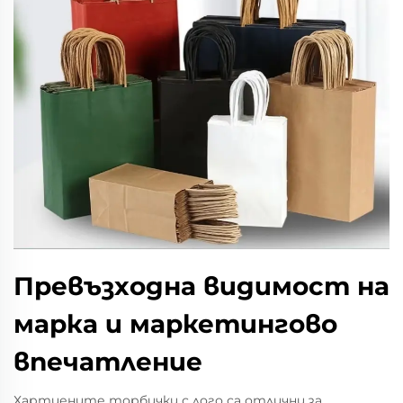
Превъзходна видимост на
марка и маркетингово
впечатление
Хартиените торбички с лого са отлични за