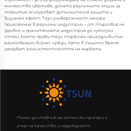
множество цветове, докато различните опции за
покритие осигуряват допълнителна защита и
визуален ефект. Тази универсалност намира
приложение в различни индустрии – от търговия на
дребно и хранителната индустрия до луксозни
стоки, което прави тези торбички пригодливи към
разнообразни бизнес нужди, като в същото време
запазват консистентността на марката.
Пълен доставчик на хотелски припаси с
упор на качество и надеждност.