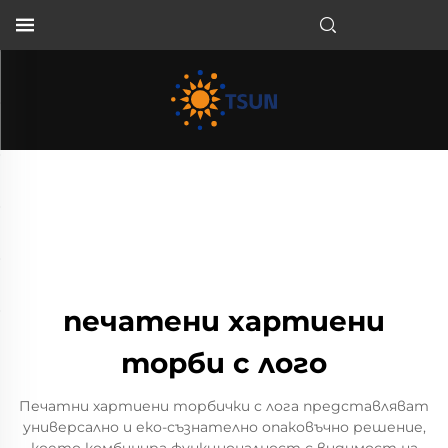
BG
печатени хартиени
торби с лого
Печатни хартиени торбички с лога представляват
универсално и еко-съзнателно опаковъчно решение,