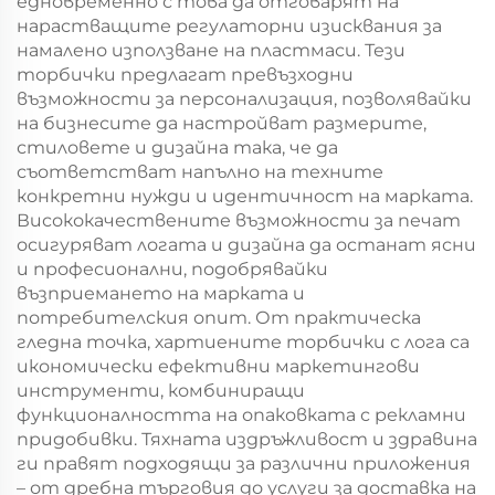
едновременно с това да отговарят на
нарастващите регулаторни изисквания за
намалено използване на пластмаси. Тези
торбички предлагат превъзходни
възможности за персонализация, позволявайки
на бизнесите да настройват размерите,
стиловете и дизайна така, че да
съответстват напълно на техните
конкретни нужди и идентичност на марката.
Висококачествените възможности за печат
осигуряват логата и дизайна да останат ясни
и професионални, подобрявайки
възприемането на марката и
потребителския опит. От практическа
гледна точка, хартиените торбички с лога са
икономически ефективни маркетингови
инструменти, комбиниращи
функционалността на опаковката с рекламни
придобивки. Тяхната издръжливост и здравина
ги правят подходящи за различни приложения
– от дребна търговия до услуги за доставка на