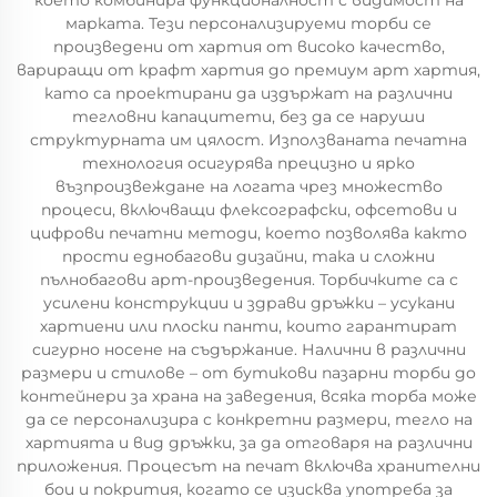
което комбинира функционалност с видимост на
марката. Тези персонализируеми торби се
произведени от хартия от високо качество,
вариращи от крафт хартия до премиум арт хартия,
като са проектирани да издържат на различни
тегловни капацитети, без да се наруши
структурната им цялост. Използваната печатна
технология осигурява прецизно и ярко
възпроизвеждане на логата чрез множество
процеси, включващи флексографски, офсетови и
цифрови печатни методи, което позволява както
прости еднобагови дизайни, така и сложни
пълнобагови арт-произведения. Торбичките са с
усилени конструкции и здрави дръжки – усукани
хартиени или плоски панти, които гарантират
сигурно носене на съдържание. Налични в различни
размери и стилове – от бутикови пазарни торби до
контейнери за храна на заведения, всяка торба може
да се персонализира с конкретни размери, тегло на
хартията и вид дръжки, за да отговаря на различни
приложения. Процесът на печат включва хранителни
бои и покрития, когато се изисква употреба за