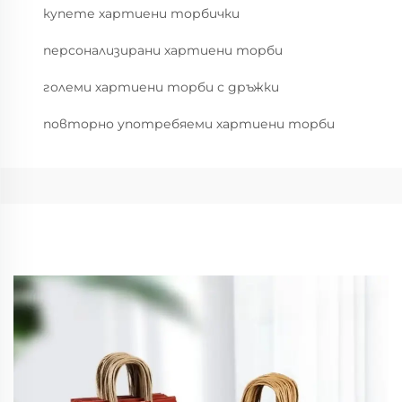
купете хартиени торбички
персонализирани хартиени торби
големи хартиени торби с дръжки
повторно употребяеми хартиени торби