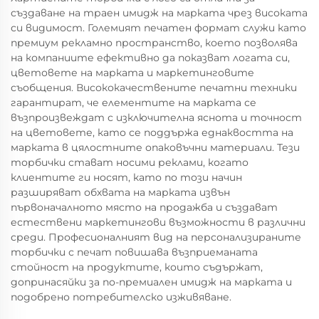
създаване на траен имидж на марката чрез високата
си видимост. Големият печатен формат служи като
премиум рекламно пространство, което позволява
на компаниите ефективно да показват логата си,
цветовете на марката и маркетинговите
съобщения. Висококачествените печатни техники
гарантират, че елементите на марката се
възпроизвеждат с изключителна яснота и точност
на цветовете, като се поддържа еднаквостта на
марката в цялостните опаковъчни материали. Тези
торбички стават носими реклами, когато
клиентите ги носят, като по този начин
разширяват обхвата на марката извън
първоначалното място на продажба и създават
естествени маркетингови възможности в различни
среди. Професионалният вид на персонализираните
торбички с печат повишава възприеманата
стойност на продуктите, които съдържат,
допринасяйки за по-премиален имидж на марката и
подобрено потребителско изживяване.