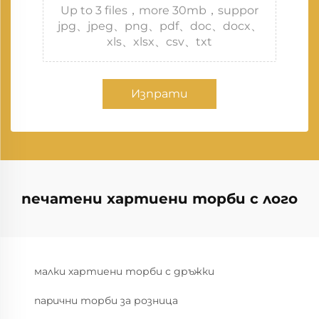
Up to 3 files，more 30mb，suppor
jpg、jpeg、png、pdf、doc、docx、
xls、xlsx、csv、txt
Изпрати
печатени хартиени торби с лого
малки хартиени торби с дръжки
пapични торби за розница