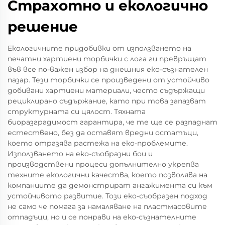
Страхотно и екологично
решение
Екологичните придобивки от използването на
печатни хартиени торбички с лога ги превръщат
във все по-важен избор на днешния еко-съзнателен
пазар. Тези торбички се произведени от устойчиво
добивани хартиени материали, често съдържащи
рециклирано съдържание, като при това запазват
структурната си цялост. Тяхната
биоразградимост гарантира, че те ще се разпаднат
естествено, без да оставят вредни остатъци,
което отразява растежа на еко-проблемите.
Използването на еко-съобразни бои и
производствени процеси допълнително укрепва
техните екологични качества, което позволява на
компаниите да демонстрират ангажимента си към
устойчивото развитие. Този еко-съобразен подход
не само че помага за намаляване на пластмасовите
отпадъци, но и се понрави на еко-съзнателните