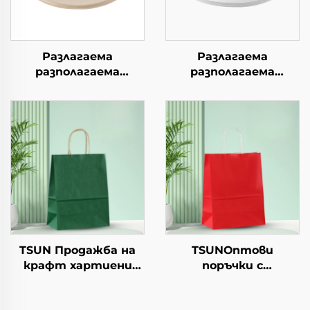
Разлагаема
Разлагаема
разполагаема
разполагаема
хартиена чиния за
хартиена чиния за
салата, чашки за
салата, чашки за
закуски, суши, пица,
закуски, суши, пица,
хляб, сладоледи,
хляб, сладоледи,
шоколад, бургери - за
шоколад, бургери - за
кейтеринг и
кейтеринг и
занаяти
занаяти
TSUN Продажба на
TSUNОптови
крафт хартиени
поръчки с
торби с персонален
персонализиран
логотип за упаковка
логотип на крафт