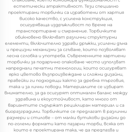
опаковане, което комбинира функционалност с
естетически атрактивност. Тези специално
проектирани торбички са изработени от хартия
високо качество, с усилена конструкция,
осигуряваща издръжливост по време на
транспортиране и съхранение. Торбичките
обикновено включват различни структурни
елементи, включително здрави дръжки, усилени дъна
и прецизни механизми за сгъване, които позволяват
лесна сглобка и употреба. Съвременните хартиени
торбички за подаръчно опаковане често използват
напреднали печатни технологии, които осигуряват
ярко цветово възпроизвеждане и сложни дизайни,
правейки ги подходящи както за дребна търговия,
така и за лични поводи. Материалите се избират
внимателно, за да осигурят оптимален баланс между
здравина и екоустойчивост, като много от
вариантите съдържат рециклиран материал и са
биоразградими. Торбичките се предлагат в различни
размери и стилове – от малки бутикови дизайни до
по-големи формати като пазарни торби, всяка от
които е проектирана така, че да предпазва и