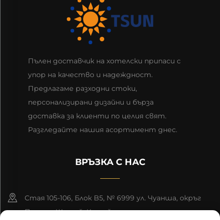
Пълен доставчик на хотелски припаси с
упор на качество и надеждност.
Предлагаме разходни стоки,
персонализирани дизайни и бърза
доставка за клиенти по целия свят.
Разгледайте нашия асортимент днес.
ВРЪЗКА С НАС
Стая 105-106, Блок B5, № 6999 ул. Чуанша, окръг
Пудонг, Шанхай, Китай