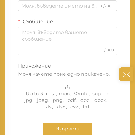
0/200
Съобщение
0/1000
Приложение
Моля качете поне едно прикачено.
Up to 3 files，more 30mb，suppor
jpg、jpeg、png、pdf、doc、docx、
xls、xlsx、csv、txt
Изпрати