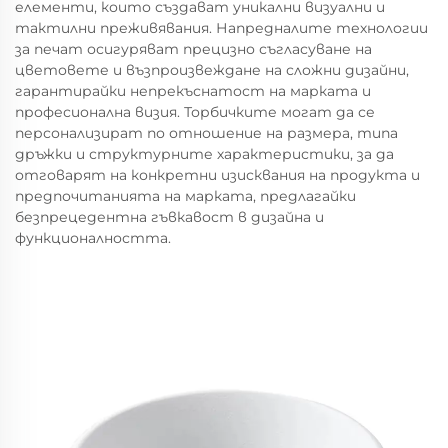
елементи, които създават уникални визуални и
тактилни преживявания. Напредналите технологии
за печат осигуряват прецизно съгласуване на
цветовете и възпроизвеждане на сложни дизайни,
гарантирайки непрекъснатост на марката и
професионална визия. Торбичките могат да се
персонализират по отношение на размера, типа
дръжки и структурните характеристики, за да
отговарят на конкретни изисквания на продукта и
предпочитанията на марката, предлагайки
безпрецедентна гъвкавост в дизайнa и
функционалността.