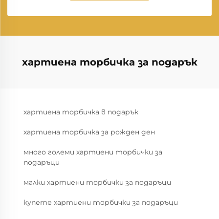
хартиена торбичка за подарък
хартиена торбичка в подарък
хартиена торбичка за рожден ден
много големи хартиени торбички за
подаръци
малки хартиени торбички за подаръци
купете хартиени торбички за подаръци