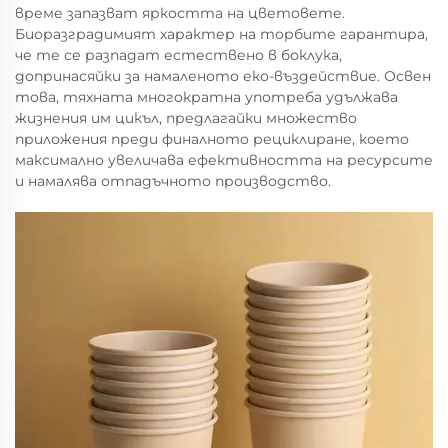
време запазват яркостта на цветовете.
Биоразградимият характер на торбите гарантира,
че те се разпадат естествено в боклука,
допринасяйки за намаленото еко-въздействие. Освен
това, тяхната многократна употреба удължава
жизнения им цикъл, предлагайки множество
приложения преди финалното рециклиране, което
максимално увеличава ефективността на ресурсите
и намалява отпадъчното производство.