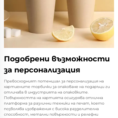
Подобрени възможности
за персонализация
Превосходният потенциал за персонализация на
хартиените торбички за опаковане на подаръци ги
отличава в индустрията на опаковките.
Повърхността на хартията осигурява отлична
платформа за различни техники на печат, което
позволява изображения с висока разделителна
способност, метални повърхности и релефни