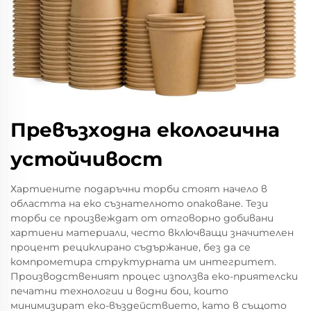
Превъзходна екологична
устойчивост
Хартиените подаръчни торби стоят начело в
областта на еко съзнателното опаковане. Тези
торби се произвеждат от отговорно добивани
хартиени материали, често включващи значителен
процент рециклирано съдържание, без да се
компрометира структурната им интегритет.
Производственият процес използва еко-приятелски
печатни технологии и водни бои, които
минимизират еко-въздействието, като в същото