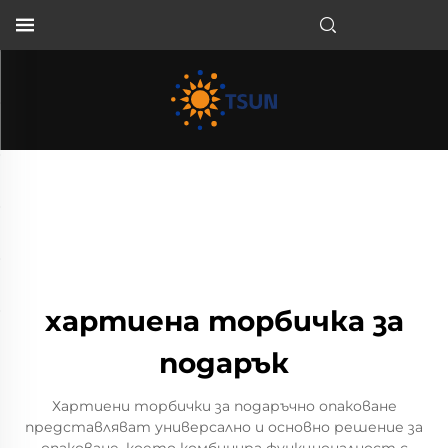
BG
хартиена торбичка за
подарък
Хартиени торбички за подаръчно опаковане
представляват универсално и основно решение за