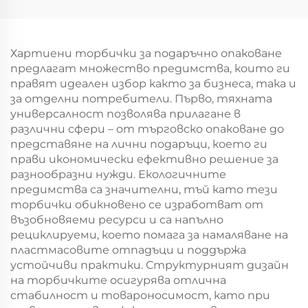
на храна за Нова
хартиен
година/Коледа с
торбоподобен
екранна печат
мешек с повърхност
за екранна печат за
Хартиени торбички за подаръчно опаковане
Нова година/
предлагат множество предимства, които ги
Кристемас, упаковка
правят идеален избор както за бизнеса, така и
за транспорт на
за отделни потребители. Първо, тяхната
храна
универсалност позволява прилагане в
различни сфери – от търговско опаковане до
представяне на лични подаръци, което ги
прави икономически ефективно решение за
разнообразни нужди. Екологичните
предимства са значителни, тъй като тези
торбички обикновено се изработват от
възобновяеми ресурси и са напълно
рециклируеми, което помага за намаляване на
пластмасовите отпадъци и поддържа
устойчиви практики. Структурният дизайн
на торбичките осигурява отлична
стабилност и товароносимост, като при