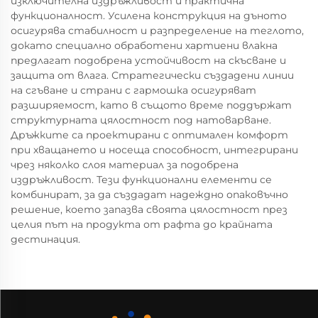
изключителна издръжливост и практична
функционалност. Усилена конструкция на дъното
осигурява стабилност и разпределение на теглото,
докато специално обработени хартиени влакна
предлагат подобрена устойчивост на скъсване и
защита от влага. Стратегически създадени линии
на сгъване и страни с гармошка осигуряват
разширяемост, като в същото време поддържат
структурната цялостност под натоварване.
Дръжките са проектирани с оптимален комфорт
при хващането и носеща способност, интегрирани
чрез няколко слоя материал за подобрена
издръжливост. Тези функционални елементи се
комбинират, за да създадат надеждно опаковъчно
решение, което запазва своята цялостност през
целия път на продукта от рафта до крайната
дестинация.