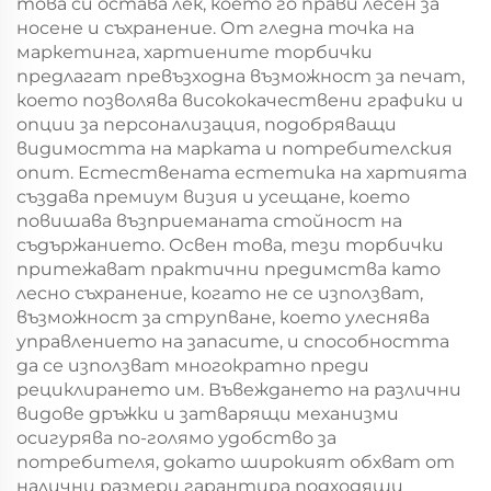
това си остава лек, което го прави лесен за
носене и съхранение. От гледна точка на
маркетинга, хартиените торбички
предлагат превъзходна възможност за печат,
което позволява висококачествени графики и
опции за персонализация, подобряващи
видимостта на марката и потребителския
опит. Естествената естетика на хартията
създава премиум визия и усещане, което
повишава възприеманата стойност на
съдържанието. Освен това, тези торбички
притежават практични предимства като
лесно съхранение, когато не се използват,
възможност за струпване, което улеснява
управлението на запасите, и способността
да се използват многократно преди
рециклирането им. Въвеждането на различни
видове дръжки и затварящи механизми
осигурява по-голямо удобство за
потребителя, докато широкият обхват от
налични размери гарантира подходящи