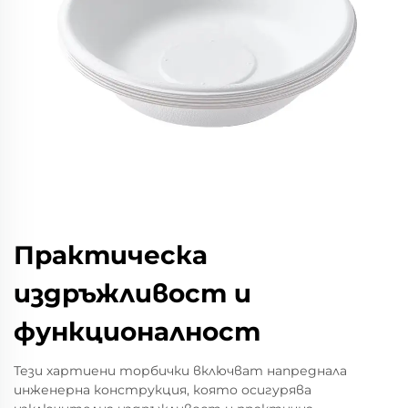
Практическа
издръжливост и
функционалност
Тези хартиени торбички включват напреднала
инженерна конструкция, която осигурява