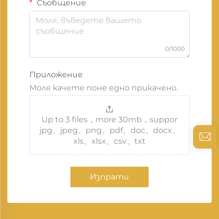
Съобщение
0/1000
Приложение
Моля качете поне едно прикачено.
Up to 3 files，more 30mb，suppor
jpg、jpeg、png、pdf、doc、docx、
xls、xlsx、csv、txt
Изпрати