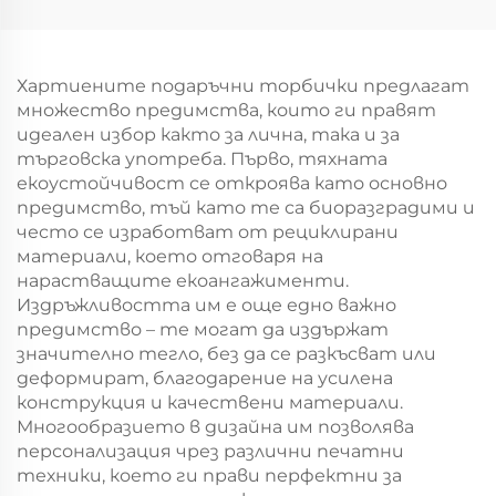
за подаръчна
хартиен
упаковка за Нова
торбоподобен
година/Коледа
мешек с повърхност
за екранна печат за
Хартиените подаръчни торбички предлагат
Нова година/
множество предимства, които ги правят
Кристемас,
идеален избор както за лична, така и за
пластмасова
търговска употреба. Първо, тяхната
упаковка за
екоустойчивост се откроява като основно
хранителни
предимство, тъй като те са биоразградими и
продукти и
често се изработват от рециклирани
занаятчии
материали, което отговаря на
нарастващите екоангажименти.
Издръжливостта им е още едно важно
предимство – те могат да издържат
значително тегло, без да се разкъсват или
деформират, благодарение на усилена
конструкция и качествени материали.
Многообразието в дизайна им позволява
персонализация чрез различни печатни
техники, което ги прави перфектни за