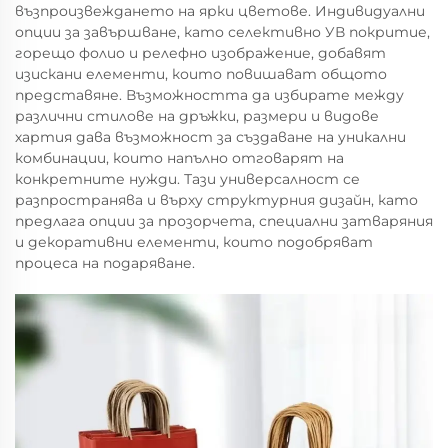
възпроизвеждането на ярки цветове. Индивидуални
опции за завършване, като селективно УВ покритие,
горещо фолио и релефно изображение, добавят
изискани елементи, които повишават общото
представяне. Възможността да избирате между
различни стилове на дръжки, размери и видове
хартия дава възможност за създаване на уникални
комбинации, които напълно отговарят на
конкретните нужди. Тази универсалност се
разпространява и върху структурния дизайн, като
предлага опции за прозорчета, специални затваряния
и декоративни елементи, които подобряват
процеса на подаряване.