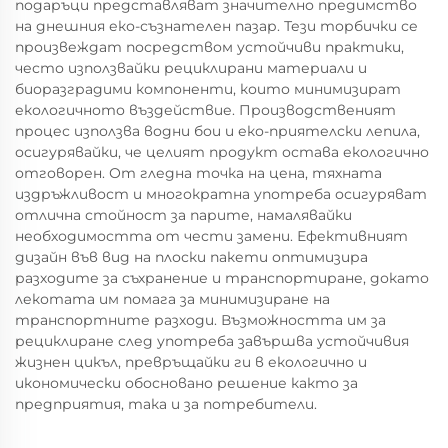
подаръци представляват значително предимство
на днешния еко-съзнателен пазар. Тези торбички се
произвеждат посредством устойчиви практики,
често използвайки рециклирани материали и
биоразградими компоненти, които минимизират
екологичното въздействие. Производственият
процес използва водни бои и еко-приятелски лепила,
осигурявайки, че целият продукт остава екологично
отговорен. От гледна точка на цена, тяхната
издръжливост и многократна употреба осигуряват
отлична стойност за парите, намалявайки
необходимостта от чести замени. Ефективният
дизайн във вид на плоски пакети оптимизира
разходите за съхранение и транспортиране, докато
лекотата им помага за минимизиране на
транспортните разходи. Възможността им за
рециклиране след употреба завършва устойчивия
жизнен цикъл, превръщайки ги в екологично и
икономически обосновано решение както за
предприятия, така и за потребители.