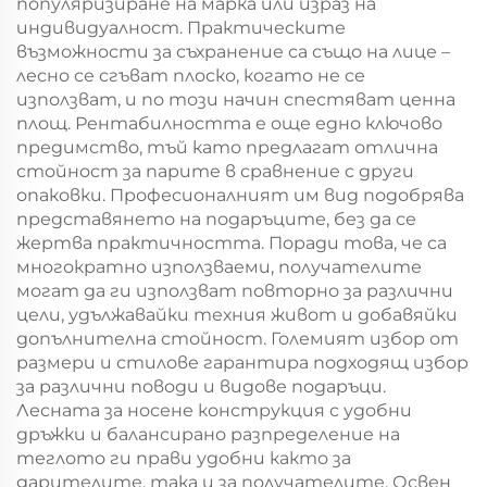
популяризиране на марка или израз на
индивидуалност. Практическите
възможности за съхранение са също на лице –
лесно се сгъват плоско, когато не се
използват, и по този начин спестяват ценна
площ. Рентабилността е още едно ключово
предимство, тъй като предлагат отлична
стойност за парите в сравнение с други
опаковки. Професионалният им вид подобрява
представянето на подаръците, без да се
жертва практичността. Поради това, че са
многократно използваеми, получателите
могат да ги използват повторно за различни
цели, удължавайки техния живот и добавяйки
допълнителна стойност. Големият избор от
размери и стилове гарантира подходящ избор
за различни поводи и видове подаръци.
Лесната за носене конструкция с удобни
дръжки и балансирано разпределение на
теглото ги прави удобни както за
дарителите, така и за получателите. Освен