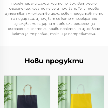
проектирани фалци, които позволяват лесно
съхранение, когато не се използват. Тези торби
изпълняват множество цели, освен представянето
на подаръци, използват се като многократно
използваеми пазарни торби или решения за
съхранение, което ги прави практично изискване
както за търговци, така и за потребители.
Нови продукти