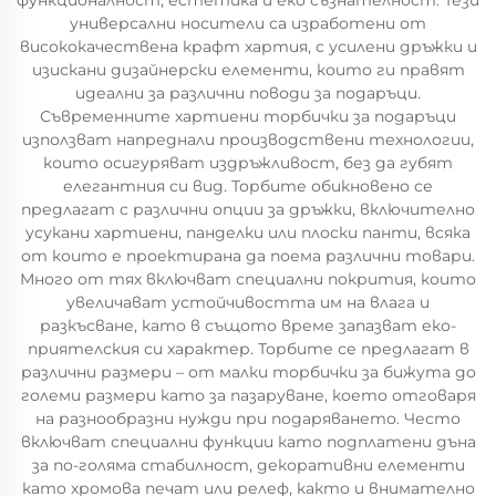
функционалност, естетика и еко съзнателност. Тези
универсални носители са изработени от
висококачествена крафт хартия, с усилени дръжки и
изискани дизайнерски елементи, които ги правят
идеални за различни поводи за подаръци.
Съвременните хартиени торбички за подаръци
използват напреднали производствени технологии,
които осигуряват издръжливост, без да губят
елегантния си вид. Торбите обикновено се
предлагат с различни опции за дръжки, включително
усукани хартиени, панделки или плоски панти, всяка
от които е проектирана да поема различни товари.
Много от тях включват специални покрития, които
увеличават устойчивостта им на влага и
разкъсване, като в същото време запазват еко-
приятелския си характер. Торбите се предлагат в
различни размери – от малки торбички за бижута до
големи размери като за пазаруване, което отговаря
на разнообразни нужди при подаряването. Често
включват специални функции като подплатени дъна
за по-голяма стабилност, декоративни елементи
като хромова печат или релеф, както и внимателно