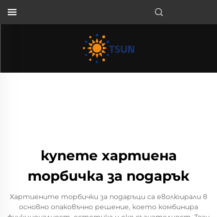
BG
купете хартиена
торбичка за подарък
Хартиените торбички за подаръци са еволюирали в
основно опаковъчно решение, което комбинира