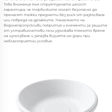
Това внимание към структурната цялост
гарантира, че торбичките могат безопасно да
пренасят тежки предмети без риск от разкъсване
или повреда на дръжките. Нанасянето на
водонепропускливи покрития и елементи за защита
от ултравиолетови лъчи удължава тяхното време
на използване и запазва визията им дори при
неблагоприятни условия.