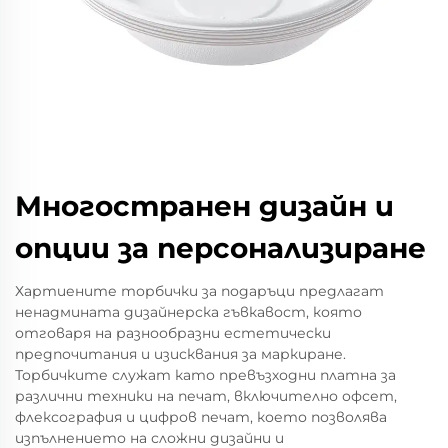
Многостранен дизайн и
опции за персонализиране
Хартиените торбички за подаръци предлагат
ненадмината дизайнерска гъвкавост, която
отговаря на разнообразни естетически
предпочитания и изисквания за маркиране.
Торбичките служат като превъзходни платна за
различни техники на печат, включително офсет,
флексография и цифров печат, което позволява
изпълнението на сложни дизайни и