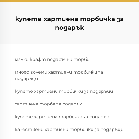
купете хартиена торбичка за
подарък
малки крафт подаръчни торби
много големи хартиени торбички за
подаръци
купете хартиени торбички за подаръци
хартиена торба за подарък
купете хартиена торбичка за подарък
качествени хартиени торбички за подаръци