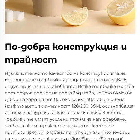
По-добра конструкция и
трайност
Изключителното качество на конструкцията на
хартиените торбички за подаръци ги отличава в
индустрията на опаковките. Всяка торбичка минава
през строг процес на производство, който включва
избор на хартия от високо качество, обикновено
крафт хартия с плътност 120-200 GSM, осигуряваща
оптимална здравина, като запазва гъвкавостта.
Торбичките имат усилени точки на натоварване,
особено около дръжките и дъното, което се
постига чрез използване на напреднали технологии
на лепило и техники за изработване с двоен слой.