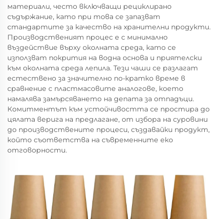
материали, често включващи рециклирано
съдържание, като при това се запазват
стандартите за качество на хранителни продукти.
Производственият процес е с минимално
въздействие върху околната среда, като се
използват покрития на водна основа и приятелски
към околната среда лепила. Тези чаши се разлагат
естествено за значително по-кратко време в
сравнение с пластмасовите аналогове, което
намалява замърсяването на депата за отпадъци.
Комитментът към устойчивостта се простира до
цялата верига на предлагане, от избора на суровини
до производствените процеси, създавайки продукт,
който съответства на съвременните еко
отговорности.