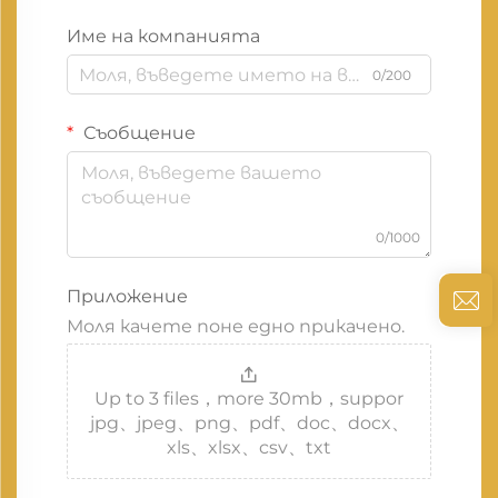
Име на компанията
0/200
Съобщение
0/1000
Приложение
Моля качете поне едно прикачено.
Up to 3 files，more 30mb，suppor
jpg、jpeg、png、pdf、doc、docx、
xls、xlsx、csv、txt