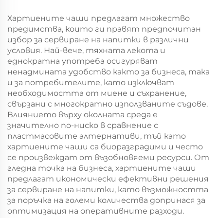
мешек с повърхност
мешек с повърхност
за екранна печат за
за екранна печат за
Хартиените чаши предлагат множество
Нова година/
Нова година/
предимства, които ги правят предпочитан
Кристемас, упаковка
Кристемас,
избор за сервиране на напитки в различни
за транспорт на
пластмасова
условия. Най-вече, тяхната лекота и
храна
упаковка за
еднократна употреба осигуряват
хранителни
ненадмината удобство както за бизнеса, така
продукти и
и за потребителите, като изключват
занаятчии
необходимостта от миене и съхранение,
свързани с многократно използваните съдове.
Влиянието върху околната среда е
значително по-ниско в сравнение с
пластмасовите алтернативи, тъй като
хартиените чаши са биоразградими и често
се произвеждат от възобновяеми ресурси. От
гледна точка на бизнеса, хартиените чаши
предлагат икономически ефективни решения
за сервиране на напитки, като възможността
за поръчка на големи количества допринася за
оптимизация на оперативните разходи.