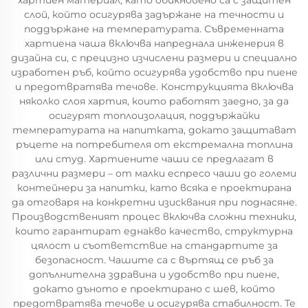
хартиен материал, като обикновено са с защитен
слой, който осигурява задържане на течности и
поддържане на температурата. Съвременната
хартиена чаша включва напреднала инженерия в
дизайна си, с прецизно изчислени размери и специално
изработен ръб, който осигурява удобство при пиене
и предотвратява течове. Конструкцията включва
няколко слоя хартия, които работят заедно, за да
осигурят топлоизолация, поддържайки
температурата на напитката, докато защитават
ръцете на потребителя от екстремална топлина
или студ. Хартиените чаши се предлагат в
различни размери – от малки еспресо чаши до големи
контейнери за напитки, като всяка е проектирана
да отговаря на конкретни изисквания при поднасяне.
Производственият процес включва сложни техники,
които гарантират еднакво качество, структурна
цялост и съответствие на стандартите за
безопасност. Чашите са с въртящ се ръб за
допълнителна здравина и удобство при пиене,
докато дъното е проектирано с шев, който
предотвратява течове и осигурява стабилност. Те