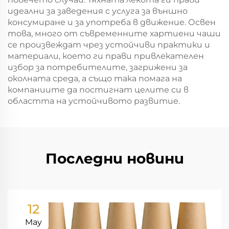
идеални за заведения с услуга за външно
консумиране и за употреба в движение. Освен
това, много от съвременните хартиени чаши
се произвеждат чрез устойчиви практики и
материали, което ги прави привлекателен
избор за потребителите, загрижени за
околната среда, а също така помага на
компаниите да постигнат целите си в
областта на устойчивото развитие.
Последни новини
12
May