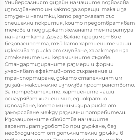
Универсалният дизайн на чашите позволява
използването им както за горещи, така и за
студени напитки, като разполагат със
специални покрития, които предотвратяват
течове и поддържат желаната температура
на напитката. Друго важно предимство е
безопасността, тъй като хартиените чаши
изключват риска от счупване, характерен за
стъклените или керамичните съдове.
Стандартизираните размери и форми
улесняват ефективното съхранение и
транспортиране, докато стапелният им
дизайн максимално използва пространството.
За потребителите, хартиените чаши
осигуряват хигиенично, еднократно
използване, което минимизира риска от
замърсяване между различни потребители.
Изолационните свойства на чашите
гарантират удобство при държане, без
необходимост от допълнителни дръжки в
повечето случаи. Тяхната лекота ги прави