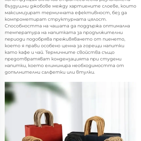
въздушни джобове между хартиените слоеве, които
максимизират термичната ефективност, без да
компрометират структурната цялост.
Способността на чашата да поддържа оптимална
температура на напитката за продължителни
периоди подобрява преживяването от пиенето,
което я прави особено ценна за горещи напитки
като кафе и чай. Термичните свойства също
предотвратяват кондензацията при студени
напитки, което елиминира необходимостта от
допълнителни салфетки или втулки.