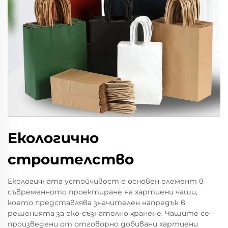
Екологично
строителство
Екологичната устойчивост е основен елемент в
съвременното проектиране на хартиени чаши,
което представлява значителен напредък в
решенията за еко-съзнателно хранене. Чашите се
произведени от отговорно добивани хартиени