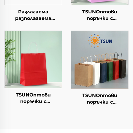
Разлагаема
TSUNОптови
разполагаема
поръчки с
хартиена чиния за
персонализиран
салата, чашки за
логотип на крафт
закуски, суши, пица,
хартиен
хляб, сладоледи,
торбоподобен
шоколад, бургери - за
мешек с повърхност
кейтеринг и
за екранна печат за
занаяти
Нова година/
Кристемас, упаковка
за транспорт на
храна
TSUNОптови
TSUNОптови
поръчки с
поръчки с
персонализиран
персонализиран
логотип на крафт
логотип на крафт
хартиен
хартиен
торбоподобен
торбоподобен