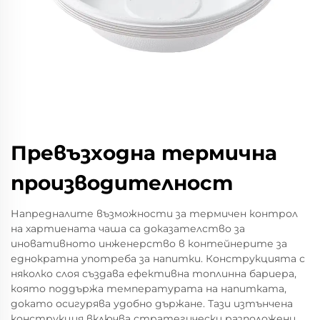
Превъзходна термична
производителност
Напредналите възможности за термичен контрол
на хартиената чаша са доказателство за
иновативното инженерство в контейнерите за
еднократна употреба за напитки. Конструкцията с
няколко слоя създава ефективна топлинна бариера,
която поддържа температурата на напитката,
докато осигурява удобно държане. Тази изтънчена
конструкция включва стратегически разположени