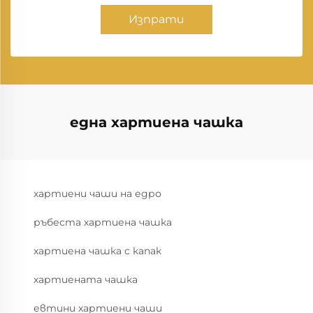
Изпрати
една хартиена чашка
хартиени чаши на едро
ръбеста хартиена чашка
хартиена чашка с капак
хартиената чашка
евтини хартиени чаши