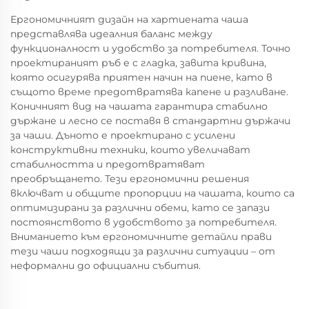
Ергономичният дизайн на хартиената чаша
представлява идеалния баланс между
функционалност и удобство за потребителя. Точно
проектираният ръб е с гладка, завита кривина,
която осигурява приятен начин на пиене, като в
същото време предотвратява капене и разливане.
Коничният вид на чашата гарантира стабилно
държане и лесно се поставя в стандартни държачи
за чаши. Дъното е проектирано с усилени
конструктивни техники, които увеличават
стабилността и предотвратяват
преобръщането. Тези ергономични решения
включват и общите пропорции на чашата, които са
оптимизирани за различни обеми, като се запази
постоянството в удобството за потребителя.
Вниманието към ергономичните детайли прави
тези чаши подходящи за различни ситуации – от
неформални до официални събития.