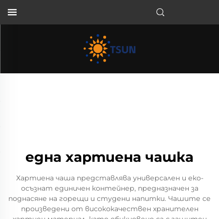
BG
една хартиена чашка
Хартиена чаша представлява универсален и еко-
осъзнат единичен контейнер, предназначен за
поднасяне на горещи и студени напитки. Чашите се
произведени от висококачествен хранителен