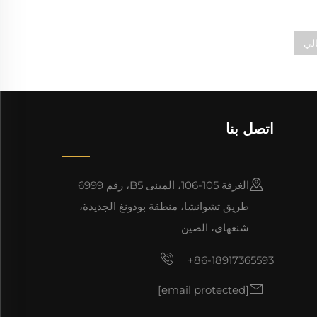
الي
اتصل بنا
الغرفة 105-106، المبنى B5، رقم 6999
طريق تشوانشا، منطقة بودونغ الجديدة،
شنغهاي، الصين
+86-18917365593
[email protected]