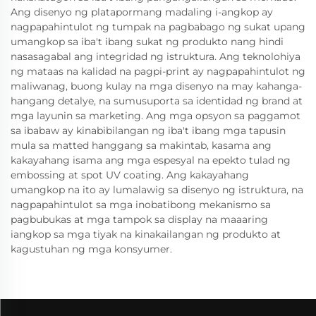
Ang disenyo ng platapormang madaling i-angkop ay
nagpapahintulot ng tumpak na pagbabago ng sukat upang
umangkop sa iba't ibang sukat ng produkto nang hindi
nasasagabal ang integridad ng istruktura. Ang teknolohiya
ng mataas na kalidad na pagpi-print ay nagpapahintulot ng
maliwanag, buong kulay na mga disenyo na may kahanga-
hangang detalye, na sumusuporta sa identidad ng brand at
mga layunin sa marketing. Ang mga opsyon sa paggamot
sa ibabaw ay kinabibilangan ng iba't ibang mga tapusin
mula sa matted hanggang sa makintab, kasama ang
kakayahang isama ang mga espesyal na epekto tulad ng
embossing at spot UV coating. Ang kakayahang
umangkop na ito ay lumalawig sa disenyo ng istruktura, na
nagpapahintulot sa mga inobatibong mekanismo sa
pagbubukas at mga tampok sa display na maaaring
iangkop sa mga tiyak na kinakailangan ng produkto at
kagustuhan ng mga konsyumer.