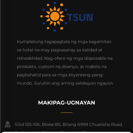
Kumpletong tagapagtala ng mga kagamitan
sa hotel na may pagsasanay sa kalidad at
reliwablidad. Nag-ofero ng mga disposable na
produkto, custom na disenyo, at mabilis na
paghahatid para sa mga kliyenteng pang-
mundo. Suruhin ang aming seleksyon ngayon.
MAKIPAG-UGNAYAN
Silid 105-106, Bloke B5, Bilang 6999 Chuansha Road,
Pudong Nee District, Shanghai, China