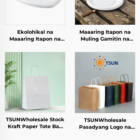
Ekolohikal na
Maaaring Itapon na
Maaaring Itapon na
Muling Gamitin na
Kuwadradong Paper
Craft Paper Tray para
Tray Single-Use
sa Salad Cups Snacks
Tableware Food Pizza
Sushi Pizza Bread
Sandwich Candy
Candies Chocolates
Round\/Oval Patterns
Hamburgers-para sa
Alternatibong Plastic
Catering Crafts
TSUNWholesale Stock
TSUNWholesale
Kraft Paper Tote Bag
Pasadyang Logo na
Pasadyang Logo
Tote Bag sa Brown