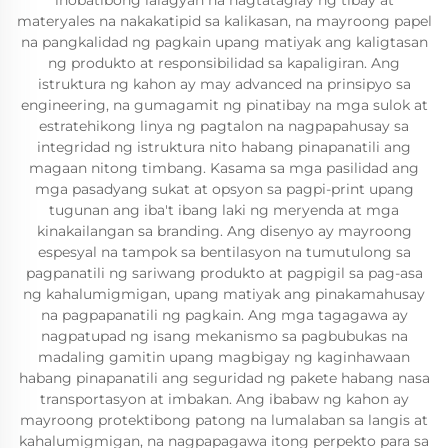
inobatibong lalagyan na nagtataglay ng tibay at
materyales na nakakatipid sa kalikasan, na mayroong papel
na pangkalidad ng pagkain upang matiyak ang kaligtasan
ng produkto at responsibilidad sa kapaligiran. Ang
istruktura ng kahon ay may advanced na prinsipyo sa
engineering, na gumagamit ng pinatibay na mga sulok at
estratehikong linya ng pagtalon na nagpapahusay sa
integridad ng istruktura nito habang pinapanatili ang
magaan nitong timbang. Kasama sa mga pasilidad ang
mga pasadyang sukat at opsyon sa pagpi-print upang
tugunan ang iba't ibang laki ng meryenda at mga
kinakailangan sa branding. Ang disenyo ay mayroong
espesyal na tampok sa bentilasyon na tumutulong sa
pagpanatili ng sariwang produkto at pagpigil sa pag-asa
ng kahalumigmigan, upang matiyak ang pinakamahusay
na pagpapanatili ng pagkain. Ang mga tagagawa ay
nagpatupad ng isang mekanismo sa pagbubukas na
madaling gamitin upang magbigay ng kaginhawaan
habang pinapanatili ang seguridad ng pakete habang nasa
transportasyon at imbakan. Ang ibabaw ng kahon ay
mayroong protektibong patong na lumalaban sa langis at
kahalumigmigan, na nagpapagawa itong perpekto para sa