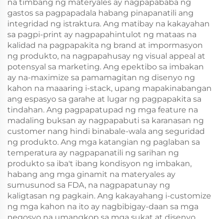
na timbang ng materyales ay nagpapababa ng
gastos sa pagpapadala habang pinapanatili ang
integridad ng istraktura. Ang matibay na kakayahan
sa pagpi-print ay nagpapahintulot ng mataas na
kalidad na pagpapakita ng brand at impormasyon
ng produkto, na nagpapahusay ng visual appeal at
potensyal sa marketing. Ang epektibo sa imbakan
ay na-maximize sa pamamagitan ng disenyo ng
kahon na maaaring i-stack, upang mapakinabangan
ang espasyo sa garahe at lugar ng pagpapakita sa
tindahan. Ang pagpapatupad ng mga feature na
madaling buksan ay nagpapabuti sa karanasan ng
customer nang hindi binabale-wala ang seguridad
ng produkto. Ang mga katangian ng paglaban sa
temperatura ay nagpapanatili ng sarihan ng
produkto sa iba't ibang kondisyon ng imbakan,
habang ang mga ginamit na materyales ay
sumusunod sa FDA, na nagpapatunay ng
kaligtasan ng pagkain. Ang kakayahang i-customize
ng mga kahon na ito ay nagbibigay-daan sa mga
negosyo na umangkop sa mga sukat at disenyo