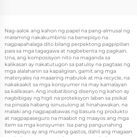
Takeaway at Bag ng
Paper Screen Printing
Pakitaan ng Bagong
Surface Bagong
Taon/Christmas
Taon/Christmas
Takeaway Food Plastic
Packaging Crafts
Nag-aalok ang kahon ng papel na pang-almusal ng
maraming nakakumbinsi na benepisyo na
nagpapahalaga dito bilang perpektong pagpipilian
para sa mga tagagawa at nagbebenta ng pagkain.
Una, ang komposisyon nito na maganda sa
kalikasan ay nakatutugon sa patuloy na pagtaas ng
mga alalahanin sa kapaligiran, gamit ang mga
materyales na maaaring mabulok at ma-recycle, na
nakakaakit sa mga konsyumer na may kamalayan
sa kalikasan. Ang inobatibong disenyo ng kahon ay
nagbibigay ng higit na proteksyon laban sa pisikal
na pinsala habang isinusulong at hinahawakan, na
malaki ang nagpapabawas ng basura ng produkto
at nagpapaseguro na maabot ng maayos ang mga
item sa mga konsyumer. Isa pang pangunahing
benepisyo ay ang murang gastos, dahil ang magaan