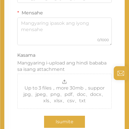
Mensahe
0/1000
Kasama
Mangyaring i-upload ang hindi bababa
sa isang attachment
Up to 3 files，more 30mb，suppor
jpg、jpeg、png、pdf、doc、docx、
xls、xlsx、csv、txt
Isumite