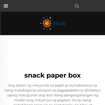
TL
snack paper box
Ang kahon ng meryenda na papel ay kumakatawan sa
isang makabagong solusyon sa pagpapakete na idinisenyo
upang matugunan ang iba't ibang pangangailangan ng
modernong industriya ng pagkain. Ito ay isang