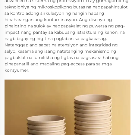
advanced na sistema ng proteksiyon ito ay gumagamit ng
teknolohiya ng mikroskopikong butas na nagpapahintulot
sa kontroladong sirkulasyon ng hangin habang
hinaharangan ang kontaminasyon. Ang disenyo ng
pinaigting na sulok ay nagpapakalat ng puwersa ng pag-
impact nang pantay sa kabuuang istraktura ng kahon, na
nagbibigay ng higit na paglaban sa pagkabasag.
Natanggap ang sapat na atensiyon ang integridad ng
selyo, kasama ang isang natatanging mekanismo ng
pagbuklat na lumilikha ng ligtas na pagsasara habang
pinapanatili ang madaling pag-access para sa mga
konsyumer.