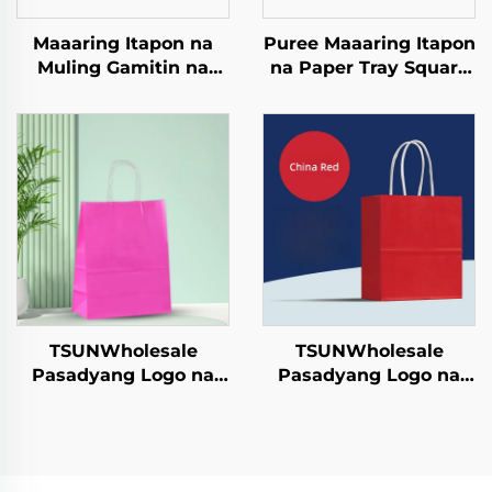
Maaaring Itapon na
Puree Maaaring Itapon
Muling Gamitin na
na Paper Tray Square
Craft Paper Tray para
Kraft Paper Plate para
sa Salad Cups Snacks
sa Salad Snack Sushi
Sushi Pizza Bread
Sandwich Bread
Candies Chocolates
Candy Chocolate
Hamburgers-para sa
Cookie Pet Food Etc.
Catering Crafts
TSUNWholesale
TSUNWholesale
Pasadyang Logo na
Pasadyang Logo na
Tote Bag sa Brown
Tote Bag sa Brown
Paper Screen Printing
Paper Screen Printing
Surface Bagong
Surface Bagong
Taon/Christmas
Taon/Christmas