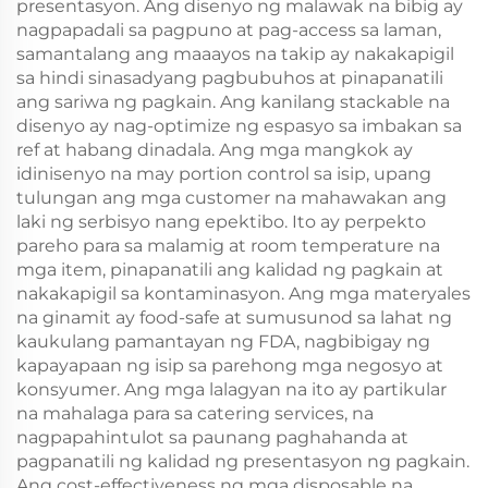
presentasyon. Ang disenyo ng malawak na bibig ay
nagpapadali sa pagpuno at pag-access sa laman,
samantalang ang maaayos na takip ay nakakapigil
sa hindi sinasadyang pagbubuhos at pinapanatili
ang sariwa ng pagkain. Ang kanilang stackable na
disenyo ay nag-optimize ng espasyo sa imbakan sa
ref at habang dinadala. Ang mga mangkok ay
idinisenyo na may portion control sa isip, upang
tulungan ang mga customer na mahawakan ang
laki ng serbisyo nang epektibo. Ito ay perpekto
pareho para sa malamig at room temperature na
mga item, pinapanatili ang kalidad ng pagkain at
nakakapigil sa kontaminasyon. Ang mga materyales
na ginamit ay food-safe at sumusunod sa lahat ng
kaukulang pamantayan ng FDA, nagbibigay ng
kapayapaan ng isip sa parehong mga negosyo at
konsyumer. Ang mga lalagyan na ito ay partikular
na mahalaga para sa catering services, na
nagpapahintulot sa paunang paghahanda at
pagpanatili ng kalidad ng presentasyon ng pagkain.
Ang cost-effectiveness ng mga disposable na