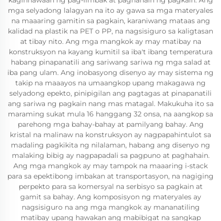
kaginhawaan ng pag-iimbak at paghahain ng pagkain. Ang
mga selyadong lalagyan na ito ay gawa sa mga materyales
na maaaring gamitin sa pagkain, karaniwang mataas ang
kalidad na plastik na PET o PP, na nagsisiguro sa kaligtasan
at tibay nito. Ang mga mangkok ay may matibay na
konstruksyon na kayang kumitil sa iba't ibang temperatura
habang pinapanatili ang sariwang sariwa ng mga salad at
iba pang ulam. Ang inobasyong disenyo ay may sistema ng
takip na maaayos na umaangkop upang makagawa ng
selyadong epekto, pinipigilan ang pagtagas at pinapanatili
ang sariwa ng pagkain nang mas matagal. Makukuha ito sa
maraming sukat mula 16 hanggang 32 onsa, na aangkop sa
parehong mga bahay-bahay at pamilyang bahay. Ang
kristal na malinaw na konstruksyon ay nagpapahintulot sa
madaling pagkikita ng nilalaman, habang ang disenyo ng
malaking bibig ay nagpapadali sa pagpuno at paghahain.
Ang mga mangkok ay may tampok na maaaring i-stack
para sa epektibong imbakan at transportasyon, na nagiging
perpekto para sa komersyal na serbisyo sa pagkain at
gamit sa bahay. Ang komposisyon ng materyales ay
nagsisiguro na ang mga mangkok ay mananatiling
matibay upang hawakan ang mabibigat na sangkap