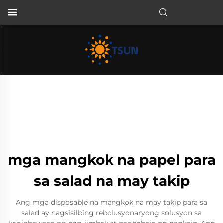
TL
mga mangkok na papel para
sa salad na may takip
Ang mga disposable na mangkok na may takip para sa
salad ay nagsisilbing rebolusyonaryong solusyon sa