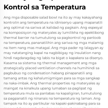
Kontrol sa Temperatura
Ang mga disposable salad bowl na ito ay may kakayahang
kontrolin ang temperatura na idinisenyo upang mapanatili
ang optimal na sariwa at kalidad ng pagkain. Ang espesyal
na komposisyon ng materyales ay lumilikha ng epektibong
thermal barrier na tumutulong sa pagkontrol ng panloob
na temperatura, pananatilihin ang sariwa ng mga malamig
na item nang mas matagal. Ang mga pader ng lalagyan ay
may natatanging kapal na nagbibigay ng insulation nang
hindi nagdaragdag ng labis na bigat o kapakera sa disenyo.
Kasama sa sistema ng thermal management ang mga
strategically placed ventilation channels na humihindi sa
pagbubuo ng condensation habang pinapanatili ang
tamang antas ng kahalumigmigan para sa mga sangkap
na naka-imbak. Ang thermal properties ng materyales ay
maingat na kinalkula upang lumaban sa paglipat ng
temperatura mula sa panlabas na kapaligiran, tumutulong
sa pagpanatili ng ninanais na temperatura ng laman. Ang
tampok na ito ay partikular na kapaki-pakinabang para sa