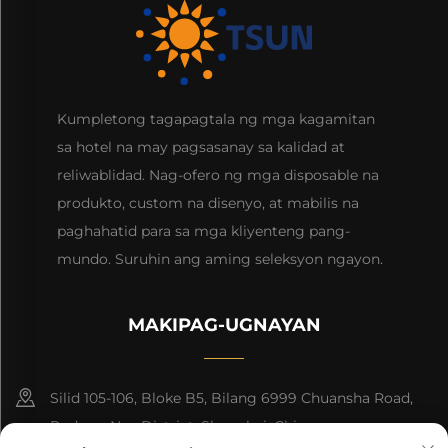
Kumpletong tagapagtala ng mga kagamitan
sa hotel na may pagsasanay sa kalidad at
reliwablidad. Nag-ofero ng mga disposable na
produkto, custom na disenyo, at mabilis na
paghahatid para sa mga kliyenteng pang-
mundo. Suruhin ang aming seleksyon ngayon.
MAKIPAG-UGNAYAN
Silid 105-106, Bloke B5, Bilang 6999 Chuansha Road,
Pudong Nee District, Shanghai, China