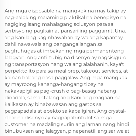
Takeaway Food Plastic
Takeaway Food Plastic
Packaging Crafts
Packaging Crafts
Ang mga disposable na mangkok na may takip ay
nag-aalok ng maraming praktikal na benepisyo na
nagiging isang mahalagang solusyon para sa
serbisyo ng pagkain at pansariling paggamit. Una,
ang kanilang kaginhawahan ay walang kapantay,
dahil nawawala ang pangangailangan sa
paghuhugas at imbakan ng mga permanenteng
lalagyan. Ang anti-tubig na disenyo ay nagsisiguro
ng transportasyon nang walang alalahanin, kaya't
perpekto ito para sa meal prep, takeout services, at
kainan habang nasa paggalaw. Ang mga mangkok
ay mayroong kahanga-hangang tibay na
nakakapigil sa pag-crush o pag-basag habang
dinadala, samantalang ang kanilang magaan na
kalikasan ay binabawasan ang gastos sa
pagpapadala at epekto sa kapaligiran. Ang crystal-
clear na disenyo ay nagpapahintulot sa mga
customer na madaling suriin ang laman nang hindi
binubuksan ang lalagyan, pinapanatili ang sariwa at