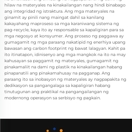
hilaw na materyales na kinakailangan nang hindi binabago
ang integridad ng istraktura. Ang mga materyales na
ginamit ay pinili nang maingat dahil sa kanilang
kakayahang maproseso sa mga karaniwang sistema ng
pag-recycle, kaya ito ay responsable sa kapaligiran para sa
mga negosyo at konsyumer. Ang proseso ng paggawa ay
gumagamit ng mga paraang nakatipid ng enerhiya upang
bawasan ang carbon footprint ng bawat lalagyan. Kahit pa
ito itinatapon, idinisenyo ang mga mangkok na ito na may
kahusayan sa paggamit ng materyales, gumagamit ng
pinakamaliit na dami ng plastik na kinakailangan habang
pinapanatili ang pinakamahusay na pagganap. Ang
paraang ito sa inobasyon ng materyales ay nagpapakita ng
dedikasyon sa pangangalaga sa kapaligiran habang
tinutugunan ang praktikal na pangangailangan ng
modernong operasyon sa serbisyo ng pagkain.