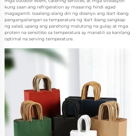
mga outdoor event, catering services, at mga sitwasyon
kung saan ang refrigeration ay maaaring hindi agad
magagamit. Isaalang-alang din ng disenyo ang iba't ibang
pangangailangan sa temperatura ng iba't ibang sangkap
ng salad, upang ang parehong malutong na gulay at mga
protein na sensitibo sa temperatura ay manatili sa kanilang
optimal na serving temperature.