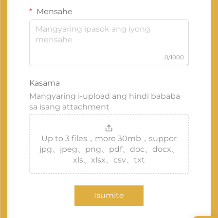
Mensahe
0/1000
Kasama
Mangyaring i-upload ang hindi bababa
sa isang attachment
Up to 3 files，more 30mb，suppor
jpg、jpeg、png、pdf、doc、docx、
xls、xlsx、csv、txt
Isumite