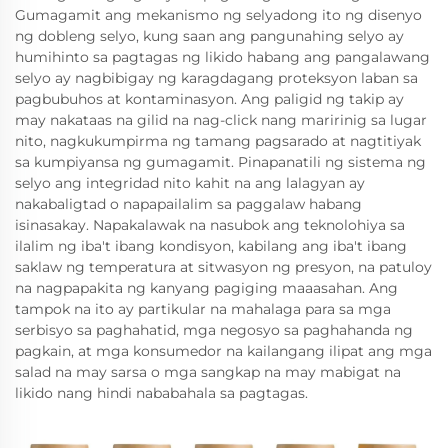
Gumagamit ang mekanismo ng selyadong ito ng disenyo
ng dobleng selyo, kung saan ang pangunahing selyo ay
humihinto sa pagtagas ng likido habang ang pangalawang
selyo ay nagbibigay ng karagdagang proteksyon laban sa
pagbubuhos at kontaminasyon. Ang paligid ng takip ay
may nakataas na gilid na nag-click nang maririnig sa lugar
nito, nagkukumpirma ng tamang pagsarado at nagtitiyak
sa kumpiyansa ng gumagamit. Pinapanatili ng sistema ng
selyo ang integridad nito kahit na ang lalagyan ay
nakabaligtad o napapailalim sa paggalaw habang
isinasakay. Napakalawak na nasubok ang teknolohiya sa
ilalim ng iba't ibang kondisyon, kabilang ang iba't ibang
saklaw ng temperatura at sitwasyon ng presyon, na patuloy
na nagpapakita ng kanyang pagiging maaasahan. Ang
tampok na ito ay partikular na mahalaga para sa mga
serbisyo sa paghahatid, mga negosyo sa paghahanda ng
pagkain, at mga konsumedor na kailangang ilipat ang mga
salad na may sarsa o mga sangkap na may mabigat na
likido nang hindi nababahala sa pagtagas.