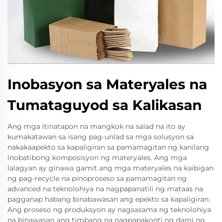
Inobasyon sa Materyales na
Tumataguyod sa Kalikasan
Ang mga itinatapon na mangkok na salad na ito ay
kumakatawan sa isang pag-unlad sa mga solusyon sa
nakakaapekto sa kapaligiran sa pamamagitan ng kanilang
inobatibong komposisyon ng materyales. Ang mga
lalagyan ay ginawa gamit ang mga materyales na kaibigan
ng pag-recycle na pinoproseso sa pamamagitan ng
advanced na teknolohiya na nagpapanatili ng mataas na
pagganap habang binabawasan ang epekto sa kapaligiran.
Ang proseso ng produksyon ay nagsasama ng teknolohiya
na binawasan ang timbang na nagpapakonti ng dami ng