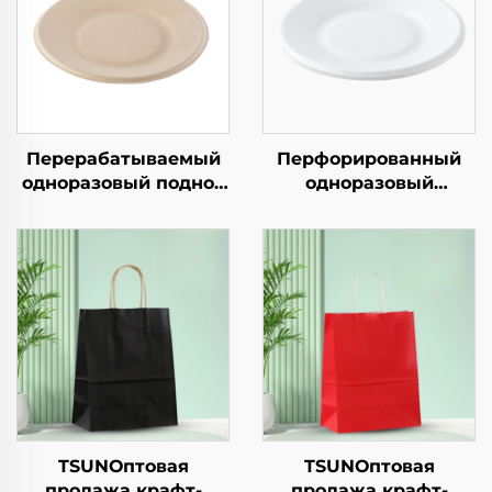
Перерабатываемый
Перфорированный
одноразовый поднос
одноразовый
из крафт-бумаги для
бумажный поднос
салатов, закусок,
квадратной формы
суши, пиццы, хлеба,
из крафт-бумаги для
конфет, шоколада
салата, закусок,
или гамбургеров —
суши, бутербродов,
для общепита и
хлеба, конфет,
крафтовых целей
шоколада, печенья,
корма для животных
и т.д.
TSUNОптовая
TSUNОптовая
продажа крафт-
продажа крафт-