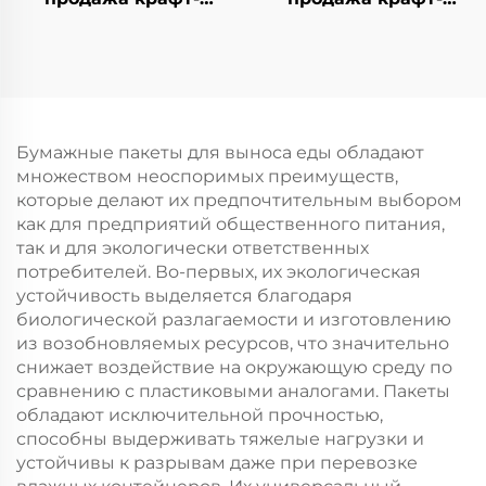
бумажной сумки с
бумажной сумки с
логотипом на заказ
логотипом на заказ с
для упаковки
возможностью
новогодней/
нанесения принта
рождественской еды
для упаковки
с возможностью
новогодней/
Бумажные пакеты для выноса еды обладают
нанесения принта
рождественской еды
множеством неоспоримых преимуществ,
в гофрокarton
которые делают их предпочтительным выбором
как для предприятий общественного питания,
так и для экологически ответственных
потребителей. Во-первых, их экологическая
устойчивость выделяется благодаря
биологической разлагаемости и изготовлению
из возобновляемых ресурсов, что значительно
снижает воздействие на окружающую среду по
сравнению с пластиковыми аналогами. Пакеты
обладают исключительной прочностью,
способны выдерживать тяжелые нагрузки и
устойчивы к разрывам даже при перевозке