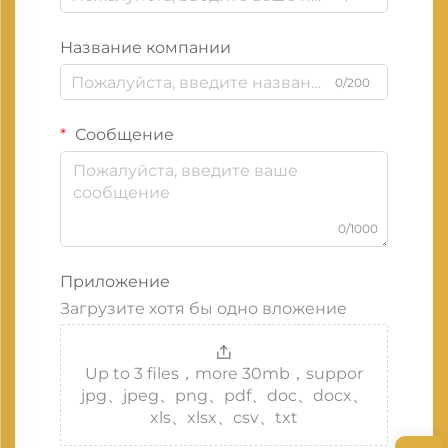
Название компании
0/200
Сообщение
0/1000
Приложение
Загрузите хотя бы одно вложение
Up to 3 files，more 30mb，suppor
jpg、jpeg、png、pdf、doc、docx、
xls、xlsx、csv、txt