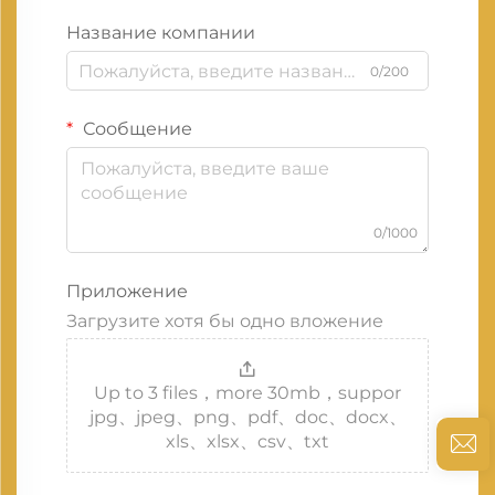
Название компании
0/200
Сообщение
0/1000
Приложение
Загрузите хотя бы одно вложение
Up to 3 files，more 30mb，suppor
jpg、jpeg、png、pdf、doc、docx、
xls、xlsx、csv、txt