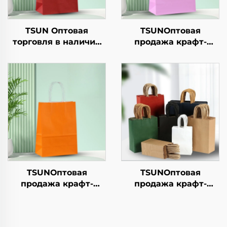
TSUN Оптовая
TSUNОптовая
торговля в наличии
продажа крафт-
крафт-бумага сумка
бумажной сумки с
для покупок
логотипом на заказ с
настраиваемый
возможностью
логотип takeaway и
нанесения принта
Новый год/Рождество
для упаковки
подарочная упаковка
новогодней/
рождественской еды
в гофрокarton
TSUNОптовая
TSUNОптовая
продажа крафт-
продажа крафт-
бумажной сумки с
бумажной сумки с
логотипом на заказ с
логотипом на заказ с
возможностью
возможностью