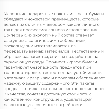
нанесения принта
нанесения принта
для упаковки
для упаковки
новогодней/
новогодней/
Маленькие подарочные пакеты из крафт-бумаги
рождественской еды
рождественской еды
обладают множеством преимуществ, которые
в пластиковую
в пластиковую
делают их отличным выбором как для личного,
упаковку
упаковку
так и для профессионального использования.
Во-первых, их экологичный состав отвечает
растущим экологическим требованиям,
поскольку они изготавливаются из
перерабатываемых материалов и естественным
образом разлагаются, снижая воздействие на
окружающую среду. Прочность крафт-бумаги
гарантирует безопасность предметов при
транспортировке, а естественная устойчивость
материала к разрывам и проколам обеспечивает
надежную защиту содержимого. Эти пакеты
предлагают исключительное соотношение цены
и качества, сочетая доступную стоимость с
качественной конструкцией, удовлетворяя
различные упаковочные потребности.