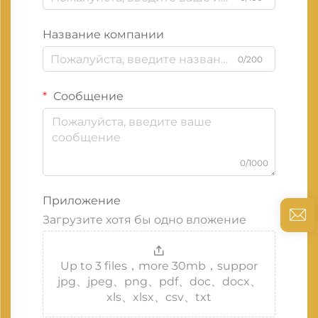
Название компании
0/200
Сообщение
0/1000
Приложение
Загрузите хотя бы одно вложение
Up to 3 files，more 30mb，suppor
jpg、jpeg、png、pdf、doc、docx、
xls、xlsx、csv、txt