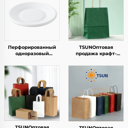
Перфорированный
TSUNОптовая
одноразовый
продажа крафт-
бумажный поднос
бумажной сумки с
квадратной формы
логотипом на заказ
из крафт-бумаги для
для упаковки
салата, закусок,
новогодней/
суши, бутербродов,
рождественской еды
хлеба, конфет,
с возможностью
шоколада, печенья,
нанесения принта
корма для животных
и т.д.
TSUNОптовая
TSUNОптовая