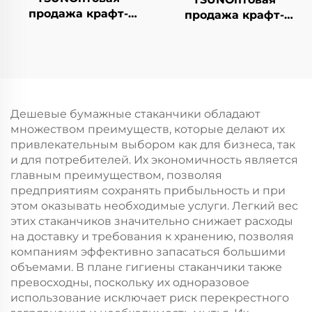
продажа крафт-
продажа крафт-
бумажной сумки с
бумажной сумки с
логотипом на заказ с
логотипом на заказ с
возможностью
возможностью
нанесения принта
нанесения принта
для упаковки
для упаковки
новогодней/
новогодней/
Дешевые бумажные стаканчики обладают
рождественской еды
рождественской еды
множеством преимуществ, которые делают их
в пластиковую
в пластиковую
привлекательным выбором как для бизнеса, так
упаковку
упаковку
и для потребителей. Их экономичность является
главным преимуществом, позволяя
предприятиям сохранять прибыльность и при
этом оказывать необходимые услуги. Легкий вес
этих стаканчиков значительно снижает расходы
на доставку и требования к хранению, позволяя
компаниям эффективно запасаться большими
объемами. В плане гигиены стаканчики также
превосходны, поскольку их одноразовое
использование исключает риск перекрестного