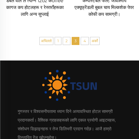
डबल वॉल ले त्याग्ने 12oz कoffee
कम्पोस्टबल फेल्ट जीवाश्मीय
कागज कप होटलहरू र रेस्तराँहरूका
एक्यूफ्रेंडली बुबल चाय मिल्कशेक पेपर
लागि अन्य सुप्लाई
कोफी कप सामग्री।
अघिल्लो
1
2
3
4
अर्को
गुणस्तर र विश्वसनीयतामा ध्यान दिने अव्यावस्थित होटल सामग्री
प्रदानकर्ता। वैश्विक ग्राहकहरूको लागि एकल प्रयोगी आइटमहरू,
संशोधन डिझाइनहरू र तेज डिलिभरी प्रदान गर्दछ। आजै हाम्रो
विस्तारित रेंज खोज्नुहोस्।