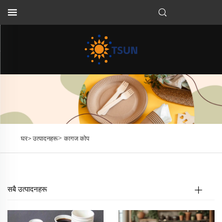
NE
>
घर>
उत्पादनहरू
कागज कोप
सबै उत्पादनहरू