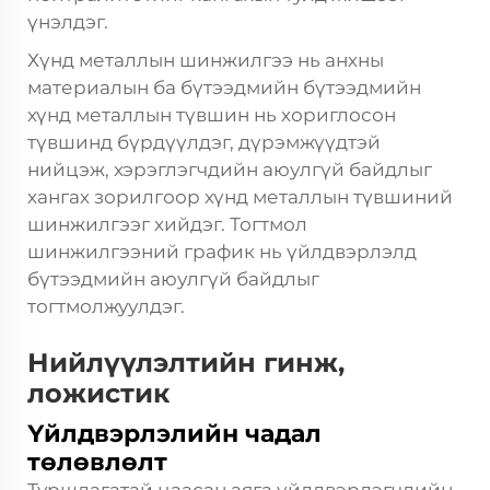
үнэлдэг.
Хүнд металлын шинжилгээ нь анхны
материалын ба бүтээдмийн бүтээдмийн
хүнд металлын түвшин нь хориглосон
түвшинд бүрдүүлдэг, дүрэмжүүдтэй
нийцэж, хэрэглэгчдийн аюулгүй байдлыг
хангах зорилгоор хүнд металлын түвшиний
шинжилгээг хийдэг. Тогтмол
шинжилгээний график нь үйлдвэрлэлд
бүтээдмийн аюулгүй байдлыг
тогтмолжуулдэг.
Нийлүүлэлтийн гинж,
ложистик
Үйлдвэрлэлийн чадал
төлөвлөлт
Туршлагатай цаасан аяга үйлдвэрлэгчдийн