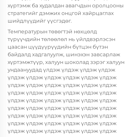
хүртэмж ба худалдан авагчдын оролцооны
стратегийг дэмжих онцгой хайрцаглах
шийдлүүдийг үүсгэдөг.
Температурын төвөгтэй нөхцөлд
түрүүчдийн төлөөлөл нь үйлдвэрлэсэн
цаасан цүүдүүрүүдийн бүтцэн бүтэн
байдалд хадгалуулж, шинэхэн завсарлаж
хүртэмжтүүр, халуун шоколад зэрэг халуун
ундаануудад үлдэж үлдэж үлдэж үлдэж
үлдэж үлдэж үлдэж үлдэж үлдэж үлдэж
үлдэж үлдэж үлдэж үлдэж үлдэж үлдэж
үлдэж үлдэж үлдэж үлдэж үлдэж үлдэж
үлдэж үлдэж үлдэж үлдэж үлдэж үлдэж
үлдэж үлдэж үлдэж үлдэж үлдэж үлдэж
үлдэж үлдэж үлдэж үлдэж үлдэж үлдэж
үлдэж үлдэж үлдэж үлдэж үлдэж үлдэж
үлдэж үлдэж үлдэж үлдэж үлдэж үлдэж