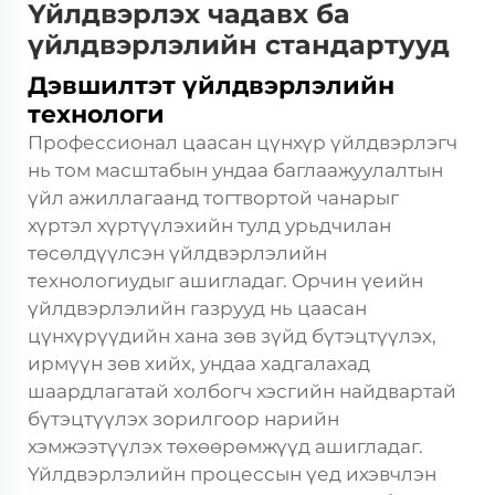
Үйлдвэрлэх чадавх ба
үйлдвэрлэлийн стандартууд
Дэвшилтэт үйлдвэрлэлийн
технологи
Профессионал цаасан цүнхүр үйлдвэрлэгч
нь том масштабын ундаа баглаажуулалтын
үйл ажиллагаанд тогтвортой чанарыг
хүртэл хүртүүлэхийн тулд урьдчилан
төсөлдүүлсэн үйлдвэрлэлийн
технологиудыг ашигладаг. Орчин үеийн
үйлдвэрлэлийн газрууд нь цаасан
цүнхүрүүдийн хана зөв зүйд бүтэцтүүлэх,
ирмүүн зөв хийх, ундаа хадгалахад
шаардлагатай холбогч хэсгийн найдвартай
бүтэцтүүлэх зорилгоор нарийн
хэмжээтүүлэх төхөөрөмжүүд ашигладаг.
Үйлдвэрлэлийн процессын үед ихэвчлэн