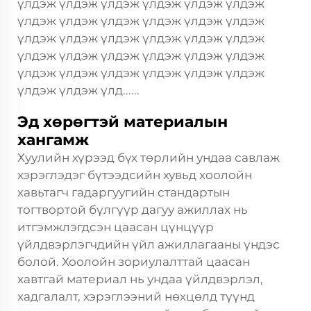
үлдэж үлдэж үлдэж үлдэж үлдэж үлдэж
үлдэж үлдэж үлдэж үлдэж үлдэж үлдэж
үлдэж үлдэж үлдэж үлдэж үлдэж үлдэж
үлдэж үлдэж үлдэж үлдэж үлдэж үлдэж
үлдэж үлдэж үлдэж үлдэж үлдэж үлдэж
үлдэж үлдэж үлд......
Эд хөрөгтэй материалын
хангамж
Хуулийн хүрээд бүх төрлийн ундаа савлаж
хэрэглэдэг бүтээдсийн хувьд хоолойн
хавьтагч гадаргуугийн стандартын
тогтвортой бүлгүүр дагуу ажиллах нь
итгэмжлэгдсэн цаасан цүнцүүр
үйлдвэрлэгчдийн үйл ажиллагааны үндэс
болой. Хоолойн зориулалттай цаасан
хавтгай материал нь ундаа үйлдвэрлэл,
хадгалалт, хэрэглээний нөхцөлд түүнд