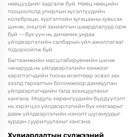
нөөцүүдийг хадгалж буй. Нөөц нөөцийн
тооцоололд улирлын хүсэлтүүдийн
колебраци, хүргэлтийн хугацааны хувьсах
шинж, онцгой захиалгын шаардлалууд орж
буй — бүх үүн нь динамик ундаа
үйлдвэрлэлийн салбарын үйл ажиллагааг
тодорхойлж буй.
Багтаамжийн масштабируемийн шинж
чанарууд нь үйлдвэрлэлийн хэмжээг
хэрэглэгчдийн тооны өсөлтөөр эсвэл зах
зээлд тархалтын боломжоор дамжуулан
үйлдвэрлэгчдийн талд зохицуулахыг
хангана. Модуль хөрөнгүүдийн бүрдүүлэлт
нь хэрэгцээ үйлдвэрлэлийн бүх хязгаарыг
давж үйлдвэрлэлийн нэмэлт шугамуудыг
хурдан суурилуулахыг хангана.
Хувиарлалтын сүлжээний