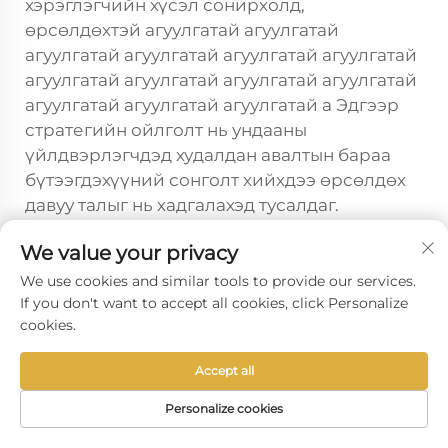
хэрэглэгчийн хүсэл сонирхолд,
өрсөлдөхтэй агуулгатай агуулгатай
агуулгатай агуулгатай агуулгатай агуулгатай
агуулгатай агуулгатай агуулгатай агуулгатай
агуулгатай агуулгатай агуулгатай а Эдгээр
стратегийн ойлголт нь ундааны
үйлдвэрлэгчдэд худалдан авалтын бараа
бүтээгдэхүүний сонголт хийхдээ өрсөлдөх
давуу талыг нь хадгалахэд тусалдаг.
Анхлан тавих загварын хөгжлийн үйлчилгээ
We value your privacy
нь ундааны үйлдвэрлэгчдэд том хэмжээний
We use cookies and similar tools to provide our services.
үйлдвэрлэлийг эхлүүлэхээс өмнө шинэ сав
If you don't want to accept all cookies, click Personalize
баглаагийн үзэл баримтлалыг туршиж үзэх
cookies.
боломжийг олгодог. Энэхүү хамтын
ажиллагааны арга нь шинэ багцлалын
Accept all
шийдвэрийг үйл ажиллагааны шаардлага
Personalize cookies
болон хэрэглэгчийн хүлээлтэд
нийцүүлэхийг баталгаажуулахын зэрэгцээ
НҮҮР ХУУДАС
БҮТЭЭДҮҮД
ИМЭЙЛ
УТАС