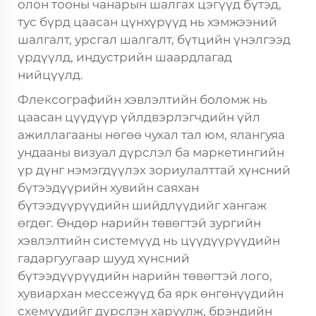
олон тооны чанарын шалгах цэгүүд бүтэд,
тус бүрд цаасан цүнхүрүүд нь хэмжээний
шалгалт, урсгал шалгалт, бүтцийн үнэлгээд
үрдүүлд, индустрийн шаардлагад
нийцүүлд.
Флексографийн хэвлэлтийн боломж нь
цаасан цүүдүүр үйлдвэрлэгчдийн үйл
ажиллагааны нөгөө чухал тал юм, ялангуяа
ундааны визуал дүрслэл ба маркетингийн
үр дүнг нэмэгдүүлэх зориулалттай хүнсний
бүтээдүүрийн хувийн саяхан
бүтээдүүрүүдийн шийдлүүдийг хангаж
өгдөг. Өндөр нарийн төвөгтэй зургийн
хэвлэлтийн системүүд нь цүүдүүрүүдийн
гадаргуугаар шууд хүнсний
бүтээдүүрүүдийн нарийн төвөгтэй лого,
хувиархан мессежүүд ба ярк өнгөнүүдийн
схемүүдийг дүрслэн харуулж, брэндийн