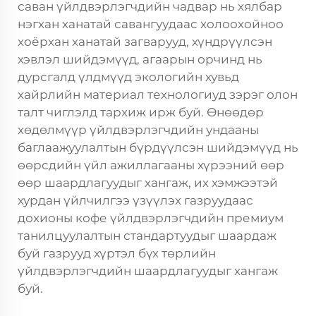
саван үйлдвэрлэгчдийн чадвар нь хялбар
нэгхан ханатай савангуудаас холоохойноо
хоёрхан ханатай загварууд, хүндрүүлсэн
хэвлэл шийдэмүүд, агаарын орчинд нь
дурсгалд үлдмүүд экологийн хувьд
хайрлийн материал технологиуд зэрэг олон
талт чиглэлд тархиж ирж буй. Өнөөдөр
хөдөлмүүр үйлдвэрлэгчдийн ундааны
баглаажуулалтын бүрдүүлсэн шийдэмүүд нь
өөрсдийн үйл ажиллагааны хүрээний өөр
өөр шаардлагуудыг хангаж, их хэмжээтэй
хурдан үйлчилгээ үзүүлэх газруудаас
дохионы кофе үйлдвэрлэгчдийн премиум
танилцуулалтын стандартуудыг шаардаж
буй газрууд хүртэл бүх төрлийн
үйлдвэрлэгчдийн шаардлагуудыг хангаж
буй.