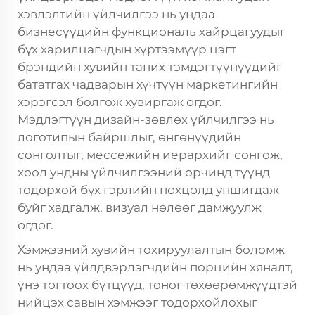
хэвлэлтийн үйлчилгээ нь ундаа
бизнесүүдийн функциональ хайрцагуудыг
бүх харилцагчдын хүртээмүүр цэгт
брэндийн хувийн таних тэмдэгтүүнүүдийг
бататгах чадварын хүчтүүн маркетингийн
хэрэгсэл болгож хувиргаж өгдөг.
Мэдлэгтүүн дизайн-зөвлөх үйлчилгээ нь
логотипын байршлыг, өнгөнүүдийн
сонголтыг, мессежийн иерархийг сонгож,
хоол ундны үйлчилгээний орчинд түүнд
тодорхой бүх гэрлийн нөхцөлд уншигдаж
буйг хадгалж, визуал нөлөөг дамжуулж
өгдөг.
Хэмжээний хувийн тохируулалтын боломж
нь ундаа үйлдвэрлэгчдийн порцийн хяналт,
үнэ тогтоох бүтцүүд, тоног төхөөрөмжүүдтэй
нийцэх савын хэмжээг тодорхойлохыг