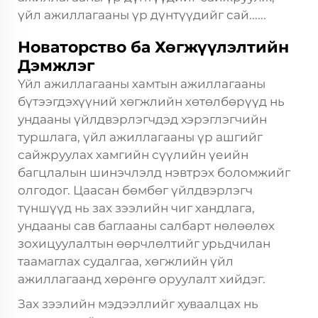
үйл ажиллагааны үр дүнтүүдийг сай......
Новаторство ба Хөгжүүлэлтийн
Дэмжлэг
Үйл ажиллагааны хамтын ажиллагааны
бүтээгдэхүүний хөгжлийн хөтөлбөрүүд нь
ундааны үйлдвэрлэгчдэд хэрэглэгчийн
туршлага, үйл ажиллагааны үр ашгийг
сайжруулах хамгийн сүүлийн үеийн
багцлалын шинэчлэлд нэвтрэх боломжийг
олгодог. Цаасан бөмбөг үйлдвэрлэгч
түншүүд нь зах зээлийн чиг хандлага,
ундааны сав баглааны салбарт нөлөөлөх
зохицуулалтын өөрчлөлтийг урьдчилан
таамаглах судалгаа, хөгжлийн үйл
ажиллагаанд хөрөнгө оруулалт хийдэг.
Зах зээлийн мэдээллийг хуваалцах нь