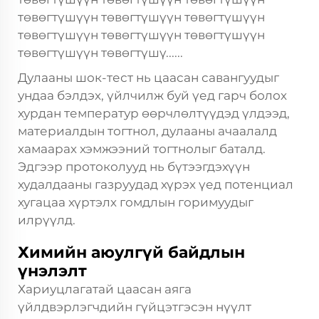
төвөгтүшүүн төвөгтүшүүн төвөгтүшүүн
төвөгтүшүүн төвөгтүшүүн төвөгтүшүүн
төвөгтүшүүн төвөгтүшү......
Дулааны шок-тест нь цаасан савангуудыг
ундаа бэлдэх, үйлчилж буй үед гарч болох
хурдан температур өөрчлөлтүүдэд үлдээд,
материалдын тогтнол, дулааны ачаалалд
хамаарах хэмжээний тогтнолыг баталд.
Эдгээр протоколууд нь бүтээгдэхүүн
худалдааны газруудад хүрэх үед потенциал
хугацаа хүртэлх гомдлын горимуудыг
илрүүлд.
Химийн аюулгүй байдлын
үнэлэлт
Хариуцлагатай цаасан аяга
үйлдвэрлэгчдийн гүйцэтгэсэн нүүлт