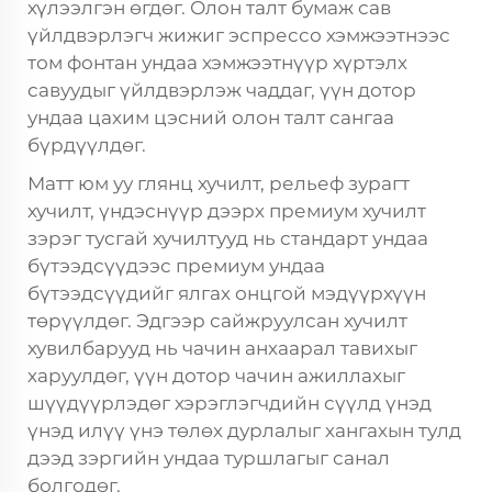
хүлээлгэн өгдөг. Олон талт
бумаж сав
үйлдвэрлэгч
жижиг эспрессо хэмжээтнээс
том фонтан ундаа хэмжээтнүүр хүртэлх
савуудыг үйлдвэрлэж чаддаг, үүн дотор
ундаа цахим цэсний олон талт сангаа
бүрдүүлдөг.
Матт юм уу глянц хучилт, рельеф зурагт
хучилт, үндэснүүр дээрх премиум хучилт
зэрэг тусгай хучилтууд нь стандарт ундаа
бүтээдсүүдээс премиум ундаа
бүтээдсүүдийг ялгах онцгой мэдүүрхүүн
төрүүлдөг. Эдгээр сайжруулсан хучилт
хувилбарууд нь чачин анхаарал тавихыг
харуулдөг, үүн дотор чачин ажиллахыг
шүүдүүрлэдөг хэрэглэгчдийн сүүлд үнэд
үнэд илүү үнэ төлөх дурлалыг хангахын тулд
дээд зэргийн ундаа туршлагыг санал
болгодөг.