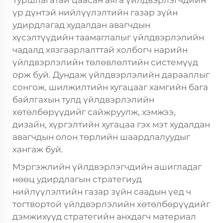
үр дүнтэй нийлүүлэлтийн газар зүйн
удирдлагад худалдан авагчдын
хүсэлтүүдийн таамаглалыг үйлдвэрлэлийн
чадалд хязгаарлалттай холбогч нарийн
үйлдвэрлэлийн төлөвлөлтийн системүүд
орж буй. Дундаж үйлдвэрлэлийн дарааллыг
сонгож, шилжилтийн хугацааг хамгийн бага
байлгахын тулд үйлдвэрлэлийн
хөтөлбөрүүдийг сайжруулж, хэмжээ,
дизайн, хүргэлтийн хугацаа гэх мэт худалдан
авагчдын олон төрлийн шаардлалуудыг
хангаж буй.
Мэргэжлийн үйлдвэрлэгчдийн ашигладаг
нөөц удирдлагын стратегиуд
нийлүүлэлтийн газар зүйн саадын үед ч
тогтвортой үйлдвэрлэлийн хөтөлбөрүүдийг
дэмжихүүд стратегийн анхдагч материал