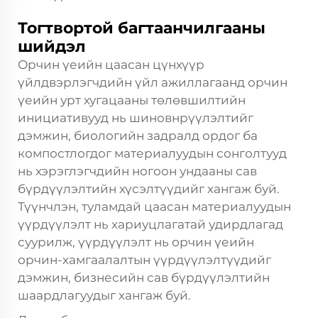
Тогтвортой багтаанчилгааны
шийдэл
Орчин үеийн цаасан цүнхүүр
үйлдвэрлэгчдийн үйл ажиллагаанд орчин
үеийн урт хугацааны төлөвшилтийн
инициативууд нь шиновнрүүлэлтийг
дэмжин, биологийн задралд ордог ба
компостлогдог материалуудын сонголтууд
нь хэрэглэгчдийн ногоон ундааны сав
бүрдүүлэлтийн хүсэлтүүдийг хангаж буй.
Түүнчлэн, туламдай цаасан материалуудын
үүрдүүлэлт нь хариуцлагатай удирдлагад
суурилж, үүрдүүлэлт нь орчин үеийн
орчин-хамгаалалтын үүрдүүлэлтүүдийг
дэмжин, бизнесийн сав бүрдүүлэлтийн
шаардлагуудыг хангаж буй.