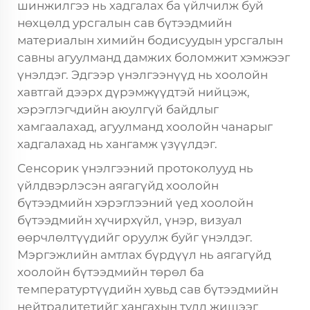
шинжилгээ нь хадгалах ба үйлчилж буй
нөхцөлд урсгалын сав бүтээдмийн
материалын химийн бодисуудын урсгалын
савны агуулманд дамжих боломжит хэмжээг
үнэлдэг. Эдгээр үнэлгээнүүд нь хоолойн
хавтгай дээрх дүрэмжүүдтэй нийцэж,
хэрэглэгчдийн аюулгүй байдлыг
хамгаалахад, агуулманд хоолойн чанарыг
хадгалахад нь хангамж үзүүлдэг.
Сенсорик үнэлгээний протоколууд нь
үйлдвэрлэсэн аягагүйд хоолойн
бүтээдмийн хэрэглээний үед хоолойн
бүтээдмийн хүчирхүйл, үнэр, визуал
өөрчлөлтүүдийг оруулж буйг үнэлдэг.
Мэргэжлийн амтлах бүрдүүл нь аягагүйд
хоолойн бүтээдмийн төрөл ба
температуртүүдийн хувьд сав бүтээдмийн
нейтралитетийг хангахын тулд жишээг