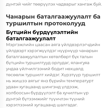
дүнтэй чийг төөрүүлэх чадварыг хангаж буй.
Чанарын баталгаажуулалт ба
туршилтын протоколууд
Бүтцийн бүрдүүлэлтийн
баталгаажуулалт
Мэргэжлийн цаасан аяга үйлдвэрлэгчдийн
үйлдвэрт хэрэгжүүлдэг нүүрнүүр чанарын
баталгаажуулалтын хөтөлбөрт бүх талын
бүтцийн туршилтууд орлудаг, ялангуяа
ундаа үйлчилгээний бодит нөхцөлд
төсөөлж туршилт хийдэг. Хүрзтүүр туршилт
нь жишээ аягыг янз бүрийн температурт
удаан хугацаанд шингэнд үлдээж,
холбоосын бүрдүүлэлт ба хучилтын үр
дүнтэй бүтээмжийг түүнчлэн түүний
хэрэглээний хугацаанд шалгадаг.