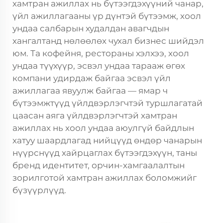
хамтран ажиллах нь бүтээгдэхүүний чанар,
үйл ажиллагааны үр дүнтэй бүтээмж, хоол
ундаа салбарын худалдан авагчдын
хангалтанд нөлөөлөх чухал бизнес шийдэл
юм. Та кофейня, рестораны хэлхээ, хоол
ундаа түүхүүр, эсвэл ундаа тарааж өгөх
компани удирдаж байгаа эсвэл үйл
ажиллагаа явуулж байгаа — ямар ч
бүтээмжтүүд үйлдвэрлэгчтэй туршлагатай
цаасан аяга үйлдвэрлэгчтэй хамтран
ажиллах нь хоол ундаа аюулгүй байдлын
хатуу шаардлагад нийцүүд өндөр чанарын
нүүрснүүд хайрцаглах бүтээгдэхүүн, таны
бренд идентитет, орчин-хамгаалалтын
зорилготой хамтран ажиллах боломжийг
бүзүүрлүүд.