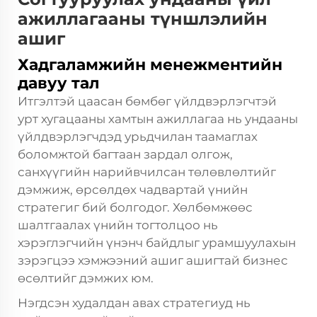
ажиллагааны түншлэлийн
ашиг
Хадгаламжийн менежментийн
давуу тал
Итгэлтэй цаасан бөмбөг үйлдвэрлэгчтэй
урт хугацааны хамтын ажиллагаа нь ундааны
үйлдвэрлэгчдэд урьдчилан таамаглах
боломжтой багтаан зардал олгож,
санхүүгийн нарийвчилсан төлөвлөлтийг
дэмжиж, өрсөлдөх чадвартай үнийн
стратегиг бий болгодог. Хөлбөмжөөс
шалтгаалах үнийн тогтолцоо нь
хэрэглэгчийн үнэнч байдлыг урамшуулахын
зэрэгцээ хэмжээний ашиг ашигтай бизнес
өсөлтийг дэмжих юм.
Нэгдсэн худалдан авах стратегиуд нь