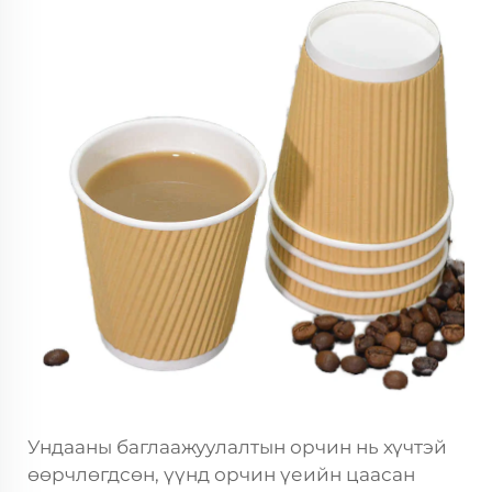
Ундааны баглаажуулалтын орчин нь хүчтэй
өөрчлөгдсөн, үүнд орчин үеийн цаасан