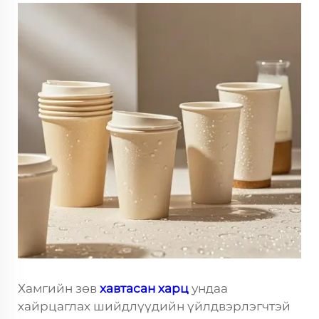
Хамгийн зөв
хавтасан харц
ундаа
хайрцаглах шийдлүүдийн үйлдвэрлэгчтэй