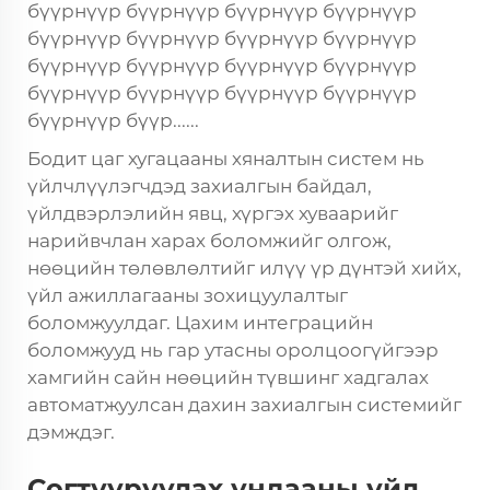
бүүрнүүр бүүрнүүр бүүрнүүр бүүрнүүр
бүүрнүүр бүүрнүүр бүүрнүүр бүүрнүүр
бүүрнүүр бүүрнүүр бүүрнүүр бүүрнүүр
бүүрнүүр бүүрнүүр бүүрнүүр бүүрнүүр
бүүрнүүр бүүр......
Бодит цаг хугацааны хяналтын систем нь
үйлчлүүлэгчдэд захиалгын байдал,
үйлдвэрлэлийн явц, хүргэх хуваарийг
нарийвчлан харах боломжийг олгож,
нөөцийн төлөвлөлтийг илүү үр дүнтэй хийх,
үйл ажиллагааны зохицуулалтыг
боломжуулдаг. Цахим интеграцийн
боломжууд нь гар утасны оролцоогүйгээр
хамгийн сайн нөөцийн түвшинг хадгалах
автоматжуулсан дахин захиалгын системийг
дэмждэг.
Согтууруулах ундааны үйл