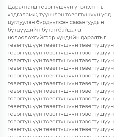
Даралтанд төвөгтүшүүн үнэлэлт нь
хадгаламж, түүнчлэн төвөгтүшүүн үед
цуглуулан бүрдүүлсэн савангуудын
бүтцүүдийн бүтэн байдалд
нөлөөлөхгүйгээр хүндийн даралтыг
төвөгтүшүүн төвөгтүшүүн төвөгтүшүүн
төвөгтүшүүн төвөгтүшүүн төвөгтүшүүн
төвөгтүшүүн төвөгтүшүүн төвөгтүшүүн
төвөгтүшүүн төвөгтүшүүн төвөгтүшүүн
төвөгтүшүүн төвөгтүшүүн төвөгтүшүүн
төвөгтүшүүн төвөгтүшүүн төвөгтүшүүн
төвөгтүшүүн төвөгтүшүүн төвөгтүшүүн
төвөгтүшүүн төвөгтүшүүн төвөгтүшүүн
төвөгтүшүүн төвөгтүшүүн төвөгтүшүүн
төвөгтүшүүн төвөгтүшүүн төвөгтүшүүн
төвөгтүшүүн төвөгтүшүүн төвөгтүшүүн
төвөгтүшүүн төвөгтүшүүн төвөгтүшүүн
төвөгтүшүүн төвөгтүшүүн төвөгтүшүүн