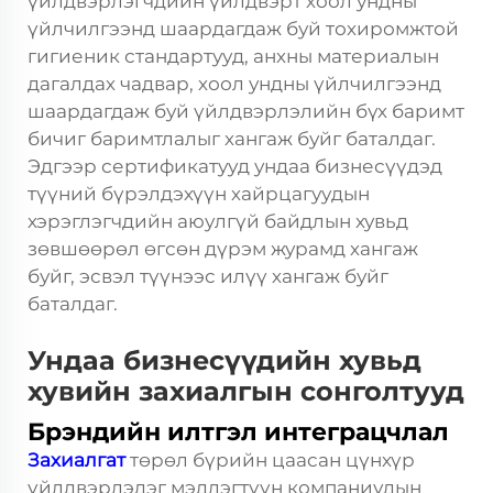
үйлдвэрлэгчдийн үйлдвэрт хоол ундны
үйлчилгээнд шаардагдаж буй тохиромжтой
гигиеник стандартууд, анхны материалын
дагалдах чадвар, хоол ундны үйлчилгээнд
шаардагдаж буй үйлдвэрлэлийн бүх баримт
бичиг баримтлалыг хангаж буйг баталдаг.
Эдгээр сертификатууд ундаа бизнесүүдэд
түүний бүрэлдэхүүн хайрцагуудын
хэрэглэгчдийн аюулгүй байдлын хувьд
зөвшөөрөл өгсөн дүрэм журамд хангаж
буйг, эсвэл түүнээс илүү хангаж буйг
баталдаг.
Ундаа бизнесүүдийн хувьд
хувийн захиалгын сонголтууд
Брэндийн илтгэл интеграцчлал
Захиалгат
төрөл бүрийн цаасан цүнхүр
үйлдвэрлэдэг мэдлэгтүүн компаниудын