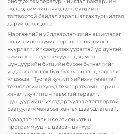
оногдох температур, чийглэг, бактерийн
нөлөө, химийн нүүрлэлт, бүтцийн
тогтвортой байдал зэрэг шалгах туршилтад
даруй оролцоно.
Мэргэжлийн үйлдвэрлэгчдийн ашигладаг
полиэтилен хучилт процесс нь шингэн
нүүрлэлтийг саатуулах үүрэгтэй үр дүнтэй
чийглэг саатуулагч үүсгэдэг, мөн
цүнцүүрийн бүтцийн бүрэн бүтнэлтийг
ундаа хэрэглэж буй бүх хугацаанд хадгалж
үлдээдэг. Тусгай хучилт хийнхүү төвөгтэй
технологийн хувьд температурын нарийн
хяналт, хучилтын төвөгтэй тараалт,
цүнцүүрийн бүх гадаргуудаар тогтвортой
саатуулагч чанарыг хангах шаардлагатай.
Гуравдагч талын сертификатын
программууд нь цаасан цүнхүр