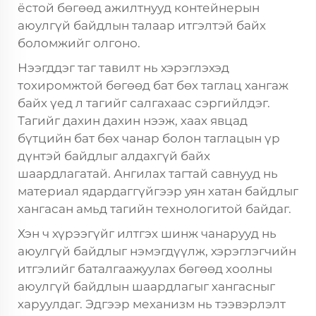
ёстой бөгөөд ажилтнууд контейнерын
аюулгүй байдлын талаар итгэлтэй байх
боломжийг олгоно.
Нээгддэг таг тавилт нь хэрэглэхэд
тохиромжтой бөгөөд бат бөх таглац хангаж
байх үед л тагийг салгахаас сэргийлдэг.
Тагийг дахин дахин нээж, хаах явцад
бүтцийн бат бөх чанар болон таглацын үр
дүнтэй байдлыг алдахгүй байх
шаардлагатай. Ангилах тагтай савнууд нь
материал ядардаггүйгээр уян хатан байдлыг
хангасан амьд тагийн технологитой байдаг.
Хэн ч хүрээгүйг илтгэх шинж чанарууд нь
аюулгүй байдлыг нэмэгдүүлж, хэрэглэгчийн
итгэлийг баталгаажуулах бөгөөд хоолны
аюулгүй байдлын шаардлагыг хангасныг
харуулдаг. Эдгээр механизм нь тээвэрлэлт