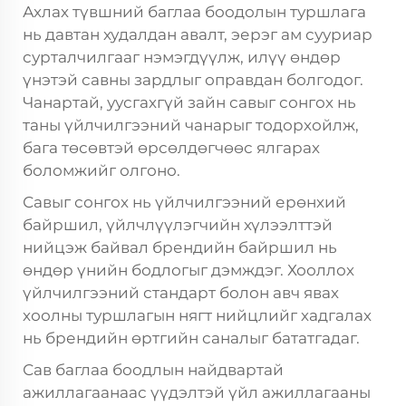
Ахлах түвшний баглаа боодолын туршлага
нь давтан худалдан авалт, эерэг ам сууриар
сурталчилгааг нэмэгдүүлж, илүү өндөр
үнэтэй савны зардлыг оправдан болгодог.
Чанартай, уусгахгүй зайн савыг сонгох нь
таны үйлчилгээний чанарыг тодорхойлж,
бага төсөвтэй өрсөлдөгчөөс ялгарах
боломжийг олгоно.
Савыг сонгох нь үйлчилгээний ерөнхий
байршил, үйлчлүүлэгчийн хүлээлттэй
нийцэж байвал брендийн байршил нь
өндөр үнийн бодлогыг дэмждэг. Хооллох
үйлчилгээний стандарт болон авч явах
хоолны туршлагын нягт нийцлийг хадгалах
нь брендийн өртгийн саналыг бататгадаг.
Сав баглаа боодлын найдвартай
ажиллагаанаас үүдэлтэй үйл ажиллагааны