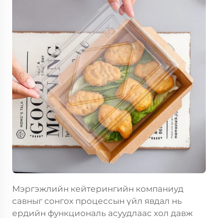
Мэргэжлийн кейтерингийн компаниуд
савныг сонгох процессын үйл явдал нь
ердийн функциональ асуудлаас хол давж