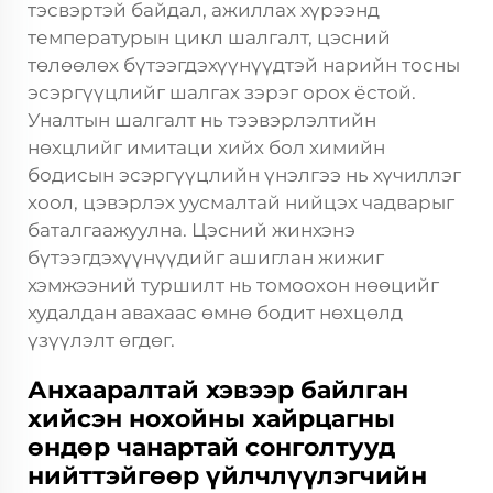
тэсвэртэй байдал, ажиллах хүрээнд
температурын цикл шалгалт, цэсний
төлөөлөх бүтээгдэхүүнүүдтэй нарийн тосны
эсэргүүцлийг шалгах зэрэг орох ёстой.
Уналтын шалгалт нь тээвэрлэлтийн
нөхцлийг имитаци хийх бол химийн
бодисын эсэргүүцлийн үнэлгээ нь хүчиллэг
хоол, цэвэрлэх уусмалтай нийцэх чадварыг
баталгаажуулна. Цэсний жинхэнэ
бүтээгдэхүүнүүдийг ашиглан жижиг
хэмжээний туршилт нь томоохон нөөцийг
худалдан авахаас өмнө бодит нөхцөлд
үзүүлэлт өгдөг.
Анхааралтай хэвээр байлган
хийсэн нохойны хайрцагны
өндөр чанартай сонголтууд
нийттэйгөөр үйлчлүүлэгчийн