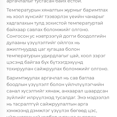
аргачлалыг тусгасан байх ёстой.
Температурын хяналтын журмыг баримтлах
нь хоол хүнсийг тээвэрлэх үеийн чанарыг
хадгалахын тулд зохистой температуртай
байхаар савлах боломжийг олгоно.
Сонгосон ус нэвтрээгүй догги боодолгийн
дулааны үзүүлэлтийг ойлгох нь
ажилтнуудад цаг хугацаа болон
температурын удирдлагыг цай, хоол зэрэг
цэсэнд байгаа бүх бүтээгдэхүүнд
тохируулан сайжруулах боломжийг олгоно.
Баримтжуулах аргачлал нь сав баглаа
боодлын үзүүлэлт болон үйлчлүүлэгчийн
санал хүсэлтийг хянаж, анхаарал шаардсан
зүйлийг илрүүлэхэд тусалдаг. Энэ мэдээлэл
нь тасралтгүй сайжруулалтын арга
хэмжээнд дэмжлэг үзүүлэх бөгөөд цэс,
үйлчилгээний хэлбэр хугацаа өнгөрөх