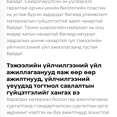
байдаг. Сийрэгжүүлсэн эх үүсвэрээс
гаралтай орчин үеийн биологийн пластик
нь устаж бүрэн задардаг бөгөөд уламжлалт
материалын гүйцэтгэлтэй адил чанартай
байдаг. Тамхи ширхэгийн найрмал нь онц
өндөр хатын чанартай бөгөөд натурал
задралын шинж чанартай тул тэжээлийн
үйлчилгээний үйл ажиллагаанд тустай
байдаг.
Тэжээлийн үйлчилгээний үйл
ажиллагаанууд яаж өөр өөр
ажилтнууд, үйлчилгээний
үеүүдэд тогтмол савлалтын
гүйцэтгэлийг хангах вэ
Харагдах материал болон гар ажиллагааны
сургалтанд стандартчилсан сургалтын арга
журимыг нэвтгэх нь бүх ажилтнууд зохистой