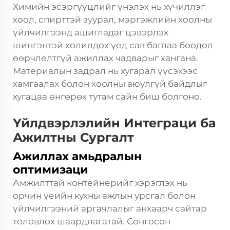
Химийн эсэргүүцлийг үнэлэх нь хүчиллэг
хоол, спирттэй зуурал, мэргэжлийн хоолны
үйлчилгээнд ашигладаг цэвэрлэх
шингэнтэй холилдох үед сав баглаа боодол
өөрчлөлтгүй ажиллах чадварыг хангана.
Материалын задрал нь хугарал үүсэхээс
хамгаалах болон хоолны аюулгүй байдлыг
хугацаа өнгөрөх тутам сайн биш болгоно.
Үйлдвэрлэлийн Интеграци ба
Ажилтны Сургалт
Ажиллах амьдралын
оптимизаци
Амжилттай контейнерийг хэрэглэх нь
орчин үеийн кухны ажлын урсгал болон
үйлчилгээний аргачлалыг анхаарч сайтар
төлөвлөх шаардлагатай. Сонгосон