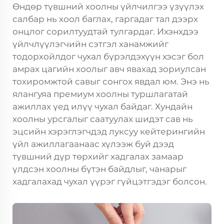
Өндөр түвшний хоолны үйлчилгээ үзүүлэх
салбар нь хоол баглах, гаргадаг тал дээрх
онцлог сорилтуудтай тулгардаг. Ихэнхдээ
үйлчлүүлэгчийн сэтгэл ханамжийг
тодорхойлдог чухал бүрэлдэхүүн хэсэг бол
амрах цагийн хоолыг авч явахад зориулсан
тохиромжтой савыг сонгох явдал юм. Энэ нь
ялангуяа премиум хоолны туршлагатай
ажиллах үед илүү чухал байдаг. Хундайн
хоолны урсгалыг саатуулах шидэт сав нь
эцсийн хэрэглэгчдэд луксуу кейтерингийн
үйл ажиллагаанаас хүлээж буй дээд
түвшний дүр төрхийг хадгалах замаар
үлдсэн хоолны бүтэн байдлыг, чанарыг
хадгалахад чухал үүрэг гүйцэтгэдэг болсон.