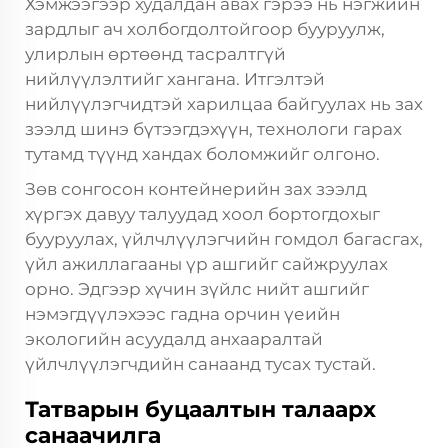
Хэмжээгээр худалдан авах гэрээ нь нэгжийн
зардлыг ач холбогдолтойгоор бууруулж,
улирлын өртөөнд тасралтгүй
нийлүүлэлтийг хангана. Итгэлтэй
нийлүүлэгчидтэй харилцаа байгуулах нь зах
зээлд шинэ бүтээгдэхүүн, технологи гарах
тутамд түүнд хандах боломжийг олгоно.
Зөв сонгосон контейнерийн зах зээлд
хүргэх давуу талуудад хоол бортогдохыг
бууруулах, үйлчлүүлэгчийн гомдол багасгах,
үйл ажиллагааны үр ашгийг сайжруулах
орно. Эдгээр хүчин зүйлс нийт ашгийг
нэмэгдүүлэхээс гадна орчин үеийн
экологийн асуудалд анхааралтай
үйлчлүүлэгчдийн санаанд тусах тустай.
Татварын буцаалтын талаарх
санаачилга