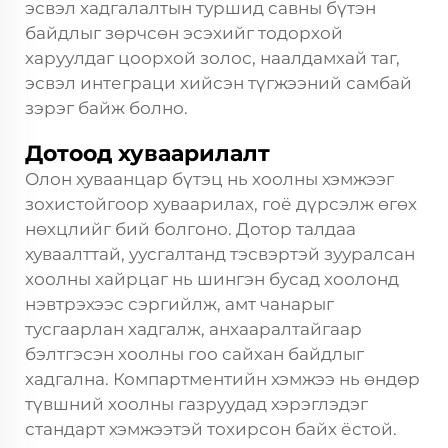
эсвэл хадгалалтын туршид савны бүтэн
байдлыг зөрчсөн эсэхийг тодорхой
харуулдаг цоорхой золос, наалдамхай таг,
эсвэл интеграци хийсэн түгжээний самбай
зэрэг байж болно.
Дотоод хуваарилалт
Олон хуваанцар бүтэц нь хоолны хэмжээг
зохистойгоор хуваарилах, гоё дүрсэлж өгөх
нөхцлийг бий болгоно. Дотор талдаа
хуваалттай, уусгалтанд тэсвэртэй зууралсан
хоолны хайрцаг нь шингэн бусад хоолонд
нэвтрэхээс сэргийлж, амт чанарыг
тусгаарлан хадгалж, анхааралтайгаар
бэлтгэсэн хоолны гоо сайхан байдлыг
хадгална. Компартментийн хэмжээ нь өндөр
түвшний хоолны газруудад хэрэглэдэг
стандарт хэмжээтэй тохирсон байх ёстой.