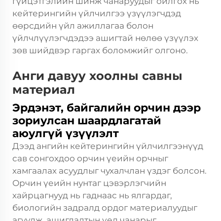
гүйцэтгэлийн шинж чанаруудыг ойлгох нь
кейтерингийн үйлчилгээ үзүүлэгчдэд
өөрсдийн үйл ажиллагаа болон
үйлчлүүлэгчдэдээ ашигтай нөлөө үзүүлэх
зөв шийдвэр гаргах боломжийг олгоно.
Анги давуу хоолны савны
материал
Эрдэнэт, байгалийн орчин дээр
зориулсан шаардлагатай
аюулгүй үзүүлэлт
Дээд ангийн кейтерингийн үйлчилгээнүүд
сав сонгохдоо орчин үеийн орчныг
хамгаалах асуудлыг чухалчлан үздэг болсон.
Орчин үеийн нунтаг цэвэрлэгчийн
хайрцагнууд нь гаднаас нь ялгардаг,
биологийн задралд ордог материалуудыг
агуулж, ашиглалтын үед чанарыг