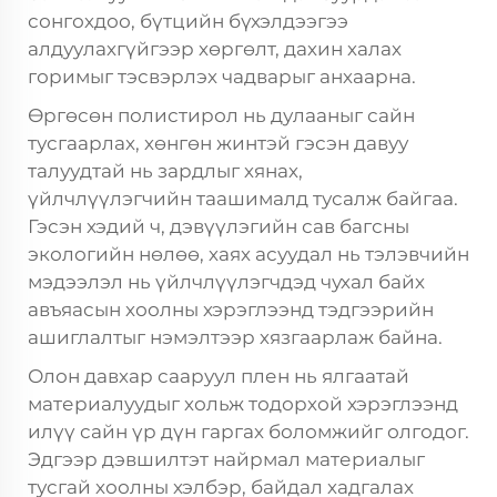
сонгохдоо, бүтцийн бүхэлдээгээ
алдуулахгүйгээр хөргөлт, дахин халах
горимыг тэсвэрлэх чадварыг анхаарна.
Өргөсөн полистирол нь дулааныг сайн
тусгаарлах, хөнгөн жинтэй гэсэн давуу
талуудтай нь зардлыг хянах,
үйлчлүүлэгчийн таашималд тусалж байгаа.
Гэсэн хэдий ч, дэвүүлэгийн сав багсны
экологийн нөлөө, хаях асуудал нь тэлэвчийн
мэдээлэл нь үйлчлүүлэгчдэд чухал байх
авъяасын хоолны хэрэглээнд тэдгээрийн
ашиглалтыг нэмэлтээр хязгаарлаж байна.
Олон давхар сааруул плен нь ялгаатай
материалуудыг хольж тодорхой хэрэглээнд
илүү сайн үр дүн гаргах боломжийг олгодог.
Эдгээр дэвшилтэт найрмал материалыг
тусгай хоолны хэлбэр, байдал хадгалах