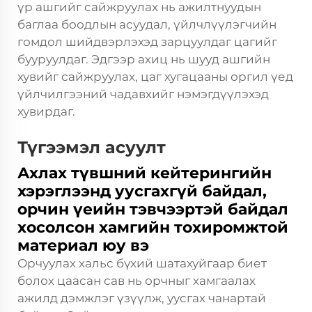
үр ашгийг сайжруулах нь ажилтнуудын
баглаа боодлын асуудал, үйлчлүүлэгчийн
гомдол шийдвэрлэхэд зарцуулдаг цагийг
бууруулдаг. Эдгээр ахиц нь шууд ашгийн
хувийг сайжруулах, цаг хугацааны оргил үед
үйлчилгээний чадавхийг нэмэгдүүлэхэд
хувирдаг.
Түгээмэл асуулт
Ахлах түвшний кейтерингийн
хэрэглээнд уусгахгүй байдал,
орчин үеийн тэвчээртэй байдал
хосолсон хамгийн тохиромжтой
материал юу вэ
Орчуулах хальс бүхий шатахуйгаар биет
болох цаасан сав нь орчныг хамгаалах
ажилд дэмжлэг үзүүлж, уусгах чанартай