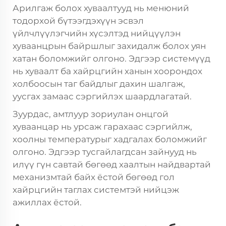
Арилгаж болох хуваалтууд нь менюний
тодорхой бүтээгдэхүүн эсвэл
үйлчлүүлэгчийн хүсэлтэд нийцүүлэн
хуваанцрын байршлыг захидалж болох уян
хатан боломжийг олгоно. Эдгээр системүүд
нь хуваалт ба хайрцгийн ханын хоорондох
холбоосын таг байдлыг дахин шалгаж,
уусгах замаас сэргийлэх шаардлагатай.
Зуурдас, амтлуур зориулан онцгой
хуваанцар нь урсаж гарахаас сэргийлж,
хоолны температурыг хадгалах боломжийг
олгоно. Эдгээр тусгайлагдсан зайнууд нь
илүү гүн савтай бөгөөд хаалтын найдвартай
механизмтай байх ёстой бөгөөд гол
хайрцгийн таглах системтэй нийцэж
ажиллах ёстой.