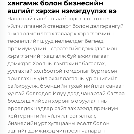
хангамж болон бизнесийн
ашгийг хэрхэн нэмэгдүүлэх вэ
Чанартай сав баглаа боодол сонгох нь
үйлчилгээний стандарт болон дэлгэрэнгүй
анхаарлыг илтгэх талаарх хэрэглэгчийн
төсөөллийг шууд нөлөөлдөг бөгөөд
премиум үнийн стратегийг дэмждэг, мөн
хэрэглэгчийг хадгалж буй ажиллагааг
дэмждэг. Хоолны гэмтэхийг багасгах,
уусгахтай холбоотой гомдолыг бүрмөсөн
арилгах нь үйл ажиллагааны үр ашигийг
сайжруулж, брендийн тухай нийтлэг санааг
хүчтэй болгодог. Илүү дээд чанартай баглаа
боодолд хийсэн хөрөнгө оруулалт нь
өрсөлдөх чадвар сайт зах зээлд премиум
кейтерингийн үйлчилгээг ялгаж,
бизнесийн урт хугацааны өсөлт болон
ашгийг дэмжихэд чиглэсэн чанарын