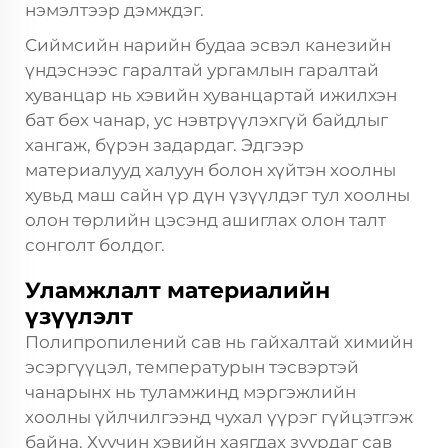
нэмэлтээр дэмждэг.
Сиймсийн нарийн будаа эсвэл канезийн
үндэснээс гаралтай ургамлын гаралтай
хуванцар нь хэвийн хуванцартай ижилхэн
бат бөх чанар, ус нэвтрүүлэхгүй байдлыг
хангаж, бүрэн задардаг. Эдгээр
материалууд халуун болон хүйтэн хоолны
хувьд маш сайн үр дүн үзүүлдэг тул хоолны
олон төрлийн цэсэнд ашиглах олон талт
сонголт болдог.
Уламжлалт материалийн
үзүүлэлт
Полипропилений сав нь гайхалтай химийн
эсэргүүцэл, температурын тэсвэртэй
чанарынх нь туламжинд мэргэжлийн
хоолны үйлчилгээнд чухал үүрэг гүйцэтгэж
байна. Хуучин хэвийн хаягдах зуурдаг сав