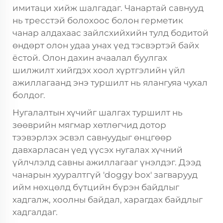
имитаци хийж шалгадаг. Чанартай савнууд
нь тресстэй болохоос болон герметик
чанар алдахаас зайлсхийхийн тулд бодитой
өндөрт олон удаа унах үед тэсвэртэй байх
ёстой. Олон дахин ачаалал буулгах
шилжилт хийгдэх хоол хүртгэлийн үйл
ажиллагаанд энэ туршилт нь ялангуяа чухал
болдог.
Нугалалтын хүчийг шалгах туршилт нь
зөөврийн мягмар хөтлөгчид дотор
тээвэрлэх эсвэл савнуудыг өнцгөөр
давхарласан үед үүсэх нугалах хүчний
үйлчлэлд савны ажиллагааг үнэлдэг. Дээд
чанарын хууралтгүй 'doggy box' загварууд
ийм нөхцөлд бүтцийн бүрэн байдлыг
хадгалж, хоолны байдал, харагдах байдлыг
хадгалдаг.