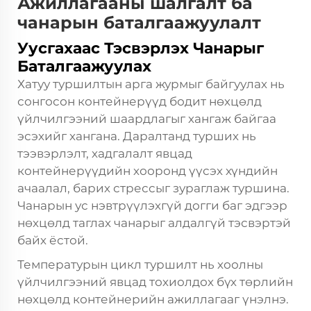
Ажиллагааны шалгалт ба
чанарын баталгаажуулалт
Уусгахаас Тэсвэрлэх Чанарыг
Баталгаажуулах
Хатуу туршилтын арга журмыг байгуулах нь
сонгосон контейнерүүд бодит нөхцөлд
үйлчилгээний шаардлагыг хангаж байгаа
эсэхийг хангана. Даралтанд турших нь
тээвэрлэлт, хадгалалт явцад
контейнерүүдийн хооронд үүсэх хүндийн
ачаалал, барих стрессыг зураглаж туршина.
Чанарын
ус нэвтрүүлэхгүй догги баг
эдгээр
нөхцөлд таглах чанарыг алдалгүй тэсвэртэй
байх ёстой.
Температурын цикл туршилт нь хоолны
үйлчилгээний явцад тохиолдох бүх төрлийн
нөхцөлд контейнерийн ажиллагааг үнэлнэ.