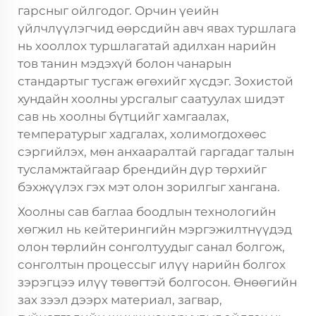
гарсныг ойлгодог. Орчин үеийн
үйлчлүүлэгчид өөрсдийн авч явах туршлага
нь хооллох туршлагатай адилхан нарийн
тов танин мэдэхүй болон чанарын
стандартыг тусгаж өгөхийг хүсдэг. Зохистой
хундайн хоолны урсгалыг саатуулах шидэт
сав нь хоолны бүтцийг хамгаалах,
температурыг хадгалах, холимогдохөөс
сэргийлэх, мөн анхааралтай гаргадаг талын
тусламжтайгаар брендийн дүр төрхийг
бэхжүүлэх гэх мэт олон зорилгыг хангана.
Хоолны сав баглаа боодлын технологийн
хөгжил нь кейтерингийн мэргэжилтнүүдэд
олон төрлийн сонголтуудыг санал болгож,
сонголтын процессыг илүү нарийн болгох
зэрэгцээ илүү төвөгтэй болгосон. Өнөөгийн
зах зээл дээрх материал, загвар,