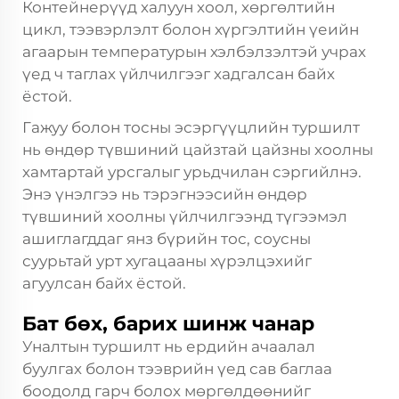
Контейнерүүд халуун хоол, хөргөлтийн
цикл, тээвэрлэлт болон хүргэлтийн үеийн
агаарын температурын хэлбэлзэлтэй учрах
үед ч таглах үйлчилгээг хадгалсан байх
ёстой.
Гажуу болон тосны эсэргүүцлийн туршилт
нь өндөр түвшиний цайзтай цайзны хоолны
хамтартай урсгалыг урьдчилан сэргийлнэ.
Энэ үнэлгээ нь тэрэгнээсийн өндөр
түвшиний хоолны үйлчилгээнд түгээмэл
ашиглагддаг янз бүрийн тос, соусны
суурьтай урт хугацааны хүрэлцэхийг
агуулсан байх ёстой.
Бат бөх, барих шинж чанар
Уналтын туршилт нь ердийн ачаалал
буулгах болон тээврийн үед сав баглаа
боодолд гарч болох мөргөлдөөнийг