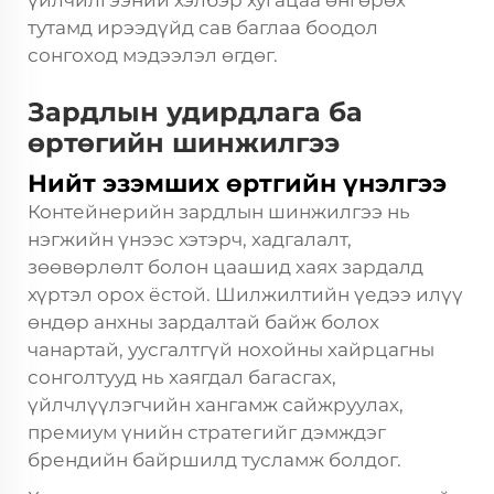
тутамд ирээдүйд сав баглаа боодол
сонгоход мэдээлэл өгдөг.
Зардлын удирдлага ба
өртөгийн шинжилгээ
Нийт эзэмших өртгийн үнэлгээ
Контейнерийн зардлын шинжилгээ нь
нэгжийн үнээс хэтэрч, хадгалалт,
зөөвөрлөлт болон цаашид хаях зардалд
хүртэл орох ёстой. Шилжилтийн үедээ илүү
өндөр анхны зардалтай байж болох
чанартай, уусгалтгүй нохойны хайрцагны
сонголтууд нь хаягдал багасгах,
үйлчлүүлэгчийн хангамж сайжруулах,
премиум үнийн стратегийг дэмждэг
брендийн байршилд тусламж болдог.