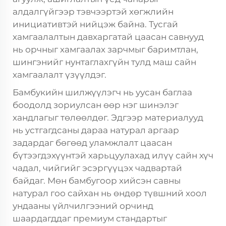
алдалгүйгээр тэвчээртэй хөгжлийн
инициативтэй нийцэж байна. Тусгай
хамгаалалтын давхаргатай цаасан савнууд
нь орчныг хамгаалах зарчмыг баримтлан,
шингэнийг нунтаглахгүйн тулд маш сайн
хамгаалалт үзүүлдэг.
Бамбукийн шилжүүлэгч нь уусан баглаа
боодолд зориулсан өөр нэг шинэлэг
хандлагыг төлөөлдөг. Эдгээр материалууд
нь устгагдсаны дараа натурал аргаар
задардаг бөгөөд уламжлалт цаасан
бүтээгдэхүүнтэй харьцуулахад илүү сайн хүч
чадал, чийгийг эсэргүүцэх чадвартай
байдаг. Мөн бамбугоор хийсэн савны
натурал гоо сайхан нь өндөр түвшний хоол
ундааны үйлчилгээний орчинд
шаардагддаг премиум стандартыг