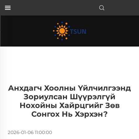
MN
Анхдагч Хоолны Үйлчилгээнд
Зориулсан Шүүрэлгүй
Нохойны Хайрцгийг Зөв
Сонгох Нь Хэрхэн?
2026-01-06 11:00:00