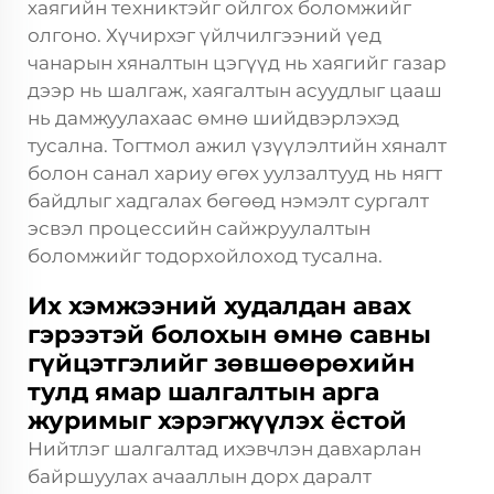
хаягийн техниктэйг ойлгох боломжийг
олгоно. Хүчирхэг үйлчилгээний үед
чанарын хяналтын цэгүүд нь хаягийг газар
дээр нь шалгаж, хаягалтын асуудлыг цааш
нь дамжуулахаас өмнө шийдвэрлэхэд
тусална. Тогтмол ажил үзүүлэлтийн хяналт
болон санал хариу өгөх уулзалтууд нь нягт
байдлыг хадгалах бөгөөд нэмэлт сургалт
эсвэл процессийн сайжруулалтын
боломжийг тодорхойлоход тусална.
Их хэмжээний худалдан авах
гэрээтэй болохын өмнө савны
гүйцэтгэлийг зөвшөөрөхийн
тулд ямар шалгалтын арга
журимыг хэрэгжүүлэх ёстой
Нийтлэг шалгалтад ихэвчлэн давхарлан
байршуулах ачааллын дорх даралт