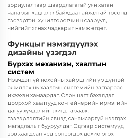
зориулалтаар шаардлагатай уян хатан
чанарыг хадгалж байхдаа гайхалтай тосонд
тэсвэртэй, хүчилтөрөгчийн сааруул,
чийгийг хянах чадварыг нэмж өгдөг.
Функцыг нэмэгдүүлэх
дизайны үзэгдэл
Бүрхэх механизм, хаалтын
систем
Нэвчдэггүй нохойны хайрцгийн үр дүнтэй
ажиллах нь хаалтын системийн загвараас
ихээхэн хамаардаг. Олон цэгт бэхэлдэг
цоорхой хаалтууд контейнерийн ирмэгийн
дагуу хүчдэлийг жигд тарааж,
тээвэрлэлтийн явцад санамсаргүй нээгдэх
магадлалыг бууруулдаг. Эдгээр системүүд
зөв хаагдсан үед сонсогдох дохио өгөх