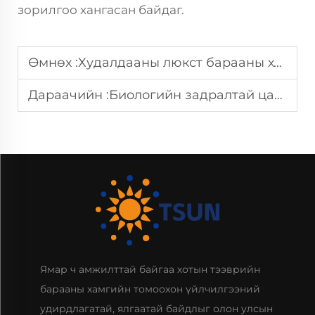
зорилгоо хангасан байдаг.
Өмнөх :
Худалдааны люкст барааны хувьд ангилах цаасан найрагны тэсвэрт чанарын давуу талууд юу вэ?
Дараачийн :
Биологийн задралтай цаасан аяга нь устай кофе шугамын салбарын хувьд яагаад дээд сонголт болдог вэ?
Ямар ч амжилттай байгаа хотын тээврийн
барааны хамгийн томоохон үйлчилгээний
удирдлагатай, ялгаатай байдлыг олон улсын