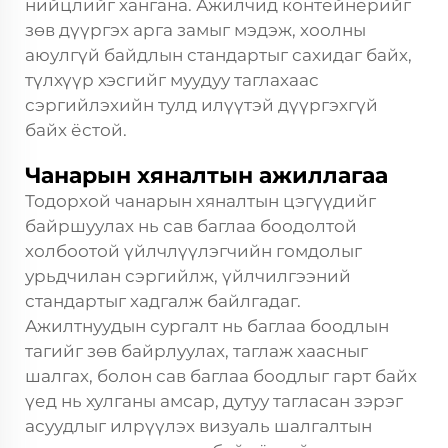
нийцлийг хангана. Ажилчид контейнерийг
зөв дүүргэх арга замыг мэдэж, хоолны
аюулгүй байдлын стандартыг сахидаг байх,
түлхүүр хэсгийг муудуу таглахаас
сэргийлэхийн тулд илүүтэй дүүргэхгүй
байх ёстой.
Чанарын хяналтын ажиллагаа
Тодорхой чанарын хяналтын цэгүүдийг
байршуулах нь сав баглаа боодолтой
холбоотой үйлчлүүлэгчийн гомдолыг
урьдчилан сэргийлж, үйлчилгээний
стандартыг хадгалж байлгадаг.
Ажилтнуудын сургалт нь баглаа боодлын
тагийг зөв байрлуулах, таглаж хаасныг
шалгах, болон сав баглаа боодлыг гарт байх
үед нь хулганы амсар, дутуу тагласан зэрэг
асуудлыг илрүүлэх визуаль шалгалтын