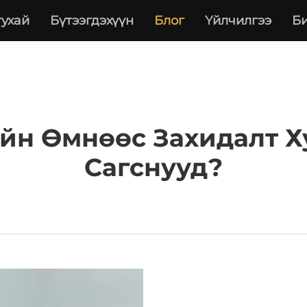
тухай
Бүтээгдэхүүн
Блог
Үйлчилгээ
Би
йн Өмнөөс Захидалт Х
Сагснууд?