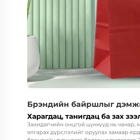
Брэндийн байршлыг дэм
Харагдац, танигдац ба зах з
Захидагчийн онцгой цүнхүүд нь чанар,
ялгарах дүрслэлийг оруулах замаар ер
брэндийн туршлага болгон хувиргадаг. 