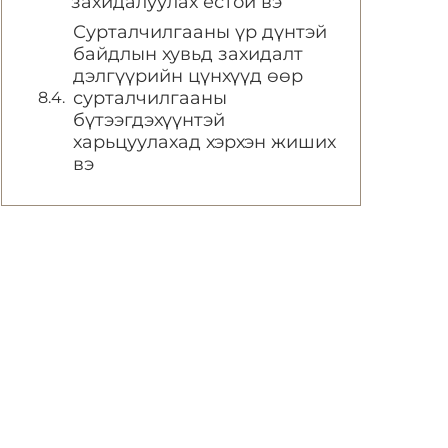
захидалуулах ёстой вэ
Сурталчилгааны үр дүнтэй
байдлын хувьд захидалт
дэлгүүрийн цүнхүүд өөр
сурталчилгааны
бүтээгдэхүүнтэй
харьцуулахад хэрхэн жиших
вэ