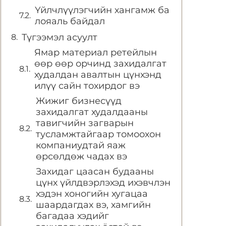
Үйлчлүүлэгчийн хангамж ба
лояаль байдал
Түгээмэл асуулт
Ямар материал ретейлын
өөр өөр орчинд захидалгат
худалдан авалтын цүнхэнд
илүү сайн тохирдог вэ
Жижиг бизнесүүд
захидалгат худалдааны
тавигчийн загварын
тусламжтайгаар томоохон
компаниудтай яаж
өрсөлдөж чадах вэ
Захидаг цаасан будааны
цүнх үйлдвэрлэхэд ихэвчлэн
хэдэн хоногийн хугацаа
шаардагдах вэ, хамгийн
багадаа хэдийг