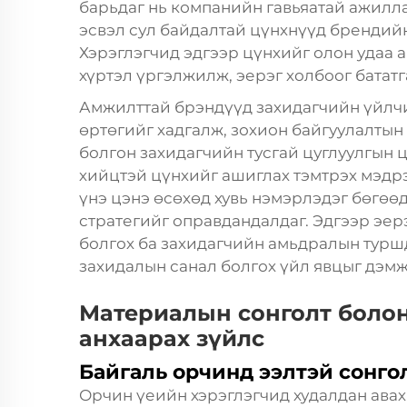
барьдаг нь компанийн гавьяатай ажилла
эсвэл сул байдалтай цүнхнүүд брендий
Хэрэглэгчид эдгээр цүнхийг олон удаа
хүртэл үргэлжилж, эерэг холбоог бататг
Амжилттай брэндүүд захидагчийн үйлч
өртөгийг хадгалж, зохион байгуулалтын
болгон захидагчийн тусгай цуглуулгын 
хийцтэй цүнхийг ашиглах тэмтрэх мэдр
үнэ цэнэ өсөхөд хувь нэмэрлэдэг бөгөөд
стратегийг оправдандалдаг. Эдгээр эер
болгох ба захидагчийн амьдралын туршд
захидалын санал болгох үйл явцыг дэмж
Материалын сонголт болон
анхаарах зүйлс
Байгаль орчинд ээлтэй сонго
Орчин үеийн хэрэглэгчид худалдан авах