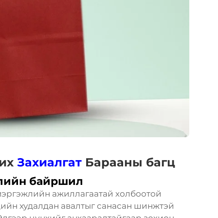
жих
Захиалгат
Барааны багц
ээлийн байршил
 мэргэжлийн ажиллагаатай холбоотой
дийн худалдан авалтыг санасан шинжтэй
Эдгээр цүнхийг анхааралтайгаар зохион