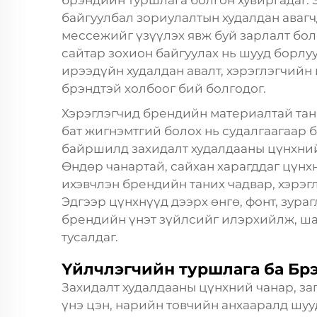
байгуулбал зориулалтын худалдан авагчд
мессежийг үзүүлэх явж буй зарлалт бол
сайтар зохион байгуулах нь шууд борлу
ирээдүйн худалдан авалт, хэрэглэгчийн
брэндтэй холбоог бий болгодог.
Хэрэглэгчид брендийн материалтай тан
бат жигнэмтгий болох нь судалгаагаар 
байршилд захидалт худалдааны цүнхний
Өндөр чанартай, сайхан харагддаг цүнх
ихэвчлэн брендийн таних чадвар, хэрэгл
Эдгээр цүнхнүүд дээрх өнгө, фонт, зура
брендийн үнэт зүйлсийг илэрхийлж, шах
тусалдаг.
Үйлчлэгчийн туршлага ба Бр
Захидалт худалдааны цүнхний чанар, за
үнэ цэн, нарийн товчийн анхааралд шуу