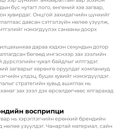
ын бүс нутагт лого, өнгөний хэв загвар,
он хувирдаг. Онцгой захидагчийн цүнхийг
улалтаас давсан сэтгэлзүйн нөлөө үзүүлж,
 итгэлийг нэмэгдүүлэх санааны доорх
илцахынхаа дараа хэдхэн секундын дотор
батлагдсан бөгөөд ингэснээр зах зээлийн
 дүрслэлийн чухал байдлыг илтгэдэг.
ний загварыг хөрөнгө оруулдаг компаниуд
эгчийн үлдэц, буцах хувийг нэмэгдүүлдэг.
глалыг стратегийн хувьд ашиглах нь
амаг зах зээл дэх өрсөлдөгчөөс ялгарахад
эндийн восприпци
гвар нь хэрэглэгчийн ерөнхий брендийн
д нөлөө үзүүлдэг. Чанартай материал, сайн