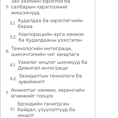
Зах зээлийн хэрэглээ ба
салбарын хэрэглээний
жишээнүүд
Худалдаа ба хэрэглэгчийн
бараа
Корпорацийн арга хэмжээ
ба Худалдааны үзэсгэлэн
Технологийн интеграци,
шинэчлэлийн чиг хандлага
Ухаалаг онцлог шинжүүд ба
Дижитал интеграци
Захидалтын технологи ба
хувийжилт
Амжилтыг хэмжих, хөрөнгийн
өгөөжийг тооцох
Брэндийн танигдсан
байдал, үзүүлэлтүүд ба
хяналт