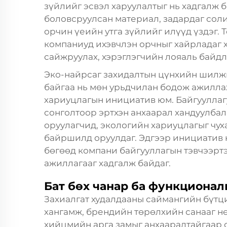
зүйлийг эсвэл харуулалтыг нь хадгалж б
боловсруулсан материал, задардаг соли
орчин үеийн утга зүйлийг илүүд үздэг. 
компаниуд ихэвчлэн орчныг хайрладаг 
сайжруулах, хэрэглэгчийн лояаль байдлы
Эко-найрсаг захидалтын цүнхийн шилжи
байгаа нь мөн урьдчилан бодож ажилла
хариуцлагын инициатив юм. Байгууллагу
сонголтоор эртхэн анхаарал хандуулбал
оруулагчид, экологийн хариуцлагыг чух
байршилд оруулдаг. Эдгээр инициатив н
бөгөөд компани байгууллагын тэвчээр
ажиллагааг хадгалж байдаг.
Бат бөх чанар ба функционал
Захиалгат худалдааны саймангийн бүтци
хангамж, брендийн төрөлхийн санааг нө
хийцмийн арга замыг анхааралтайгаар 