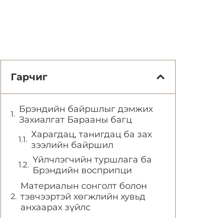
Гарчиг
Брэндийн байршлыг дэмжих
Захиалгат Барааны багц
Харагдац, танигдац ба зах
зээлийн байршил
Үйлчлэгчийн туршлага ба
Брэндийн восприпци
Материалын сонголт болон
тэвчээртэй хөгжлийн хувьд
анхаарах зүйлс