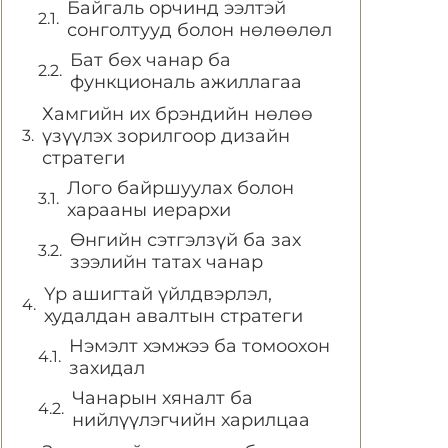
Байгаль орчинд ээлтэй
сонголтууд болон нөлөөлөл
Бат бөх чанар ба
функциональ ажиллагаа
Хамгийн их брэндийн нөлөө
үзүүлэх зорилгоор дизайн
стратеги
Лого байршуулах болон
харааны иерархи
Өнгийн сэтгэлзүй ба зах
зээлийн татах чанар
Үр ашигтай үйлдвэрлэл,
худалдан авалтын стратеги
Нэмэлт хэмжээ ба томоохон
захидал
Чанарын хяналт ба
нийлүүлэгчийн харилцаа