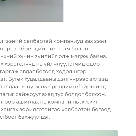
лгээний салбартай компаниуд зах зээл
хэтэрсэн брендийн илтгэгч болон
үнхний хүчин зүйлийг олж мэдэж байна.
х хэрэгслүүд нь үйлчлүүлэгчид өдөр
 гаргаж авдаг бөгөөд хөдөлшгөр
г. Бутек худалдааны дэлгүүрээс эхлээд
удалдааны цүнх нь брендийн байршилд
лагыг сайжруулахад тус болдог болсон.
лгоор ашиглах нь компани нь жижиг
г хангах зорилготойгоо холбоотой бөгөөд
олбоог бэхжүүлдэг.