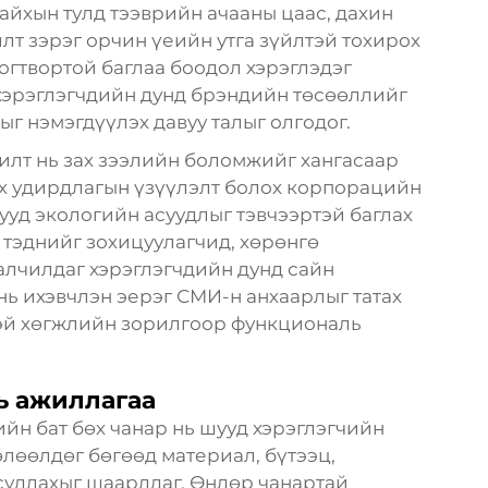
айхын тулд тээврийн ачааны цаас, дахин
лт зэрэг орчин үеийн утга зүйлтэй тохирох
Тогтвортой баглаа боодол хэрэглэдэг
хэрэглэгчдийн дунд брэндийн төсөөллийг
г нэмэгдүүлэх давуу талыг олгодог.
лт нь зах зээлийн боломжийг хангасаар
х удирдлагын үзүүлэлт болох корпорацийн
уд экологийн асуудлыг тэвчээртэй баглах
 тэднийг зохицуулагчид, хөрөнгө
алчилдаг хэрэглэгчдийн дунд сайн
ь ихэвчлэн эерэг СМИ-н анхаарлыг татах
тэй хөгжлийн зорилгоор функциональ
ь ажиллагаа
йн бат бөх чанар нь шууд хэрэглэгчийн
лөөлдөг бөгөөд материал, бүтээц,
судлахыг шаарддаг. Өндөр чанартай