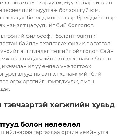
х сонирхолыг харуулж, муу загварчилсан
н төсөөллийг муутгаж болзошгүй юм.
 ашигладаг бөгөөд ингэснээр брендийн нэр
ах нэмэлт цэгүүдийг бий болгодог.
илгээний философи болон практик
 таатай байдлыг хадгалах физик өргөтгөл
цүнхийг ашигладаг гэдгийг ойлгодог. Сайн
эмж нь захидагчийн сэтгэл ханамж болон
 ихэвчлэн илүү өндөр үнэ тогтоох
эг урсгалууд нь сэтгэл ханамжийг бий
аа өгөх өртгийг нэмэгдүүлж, аман
дэг.
 тэвчээртэй хөгжлийн хувьд
лтууд болон нөлөөлөл
 шийдвэрээ гаргахдаа орчин үеийн утга