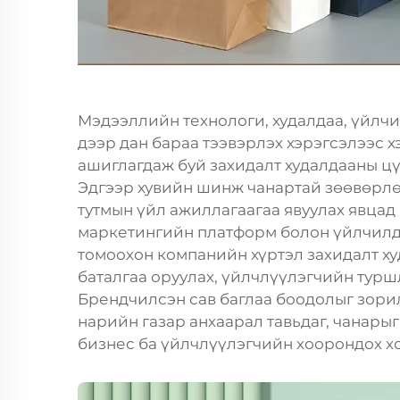
Мэдээллийн технологи, худалдаа, үйлчи
дээр дан бараа тээвэрлэх хэрэгсэлээс 
ашиглагдаж буй захидалт худалдааны ц
Эдгээр хувийн шинж чанартай зөөвөрлө
тутмын үйл ажиллагаагаа явуулах явцад
маркетингийн платформ болон үйлчилдэ
томоохон компанийн хүртэл захидалт х
баталгаа оруулах, үйлчлүүлэгчийн турш
Брендчилсэн сав баглаа боодолыг зори
нарийн газар анхаарал тавьдаг, чанары
бизнес ба үйлчлүүлэгчийн хоорондох х