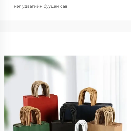
нэг удаагийн бууцай сав