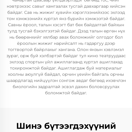
чанартай цаасаар үйлдвэрлэдэг бөгөөд тос, чийг
нэвтрэхээс савыг хамгаалах тусгай давхаргаар хийсэн
байдаг. Сав нь жижиг хувийн хэрэглээнийхээс эхлээд
том хэмжээнийх хүртэл янз бүрийн хэмжээтэй байдаг.
Савны ёроол, талын хэсэгт бат бөх байдалтай байхын
тулд тусгай бэхэлгээтэй байдаг. Дээд талын өргөн нүх
нь бөөрөнхийг хялбар авах боломжийг олгодог бол
ёроолын жижиг нарийсалт нь гадаргуу дээр
тогтвортой байрлахыг хангана. Олон янзын хэвлэмэл
зураг, орж буй хэлбэртэй байдаг тул кино театруудаас
эхлээд спортын үйл ажиллагаанд хүртэл ашиглахад
тохиромжтой байдаг. Ашиглагдаж буй материалыг
хоолны аюулгүй байдал, орчин үеийн байгаль орчны
шаардлагад нийцүүлэн сонгож авдаг бөгөөд ихэвчлэн
биологийн задралтай эсвэл дахин боловсруулах
боломжтой байдаг.
Шинэ бүтээгдэхүүний