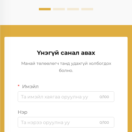
Үнэгүй санал авах
Манай төлөөлөгч танд удахгүй холбогдох
болно.
Имэйл
0/100
Нэр
0/100