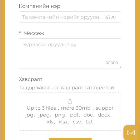
Компанийн нэр
0/200
Мессеж
0/1000
Хавсралт
Та дор хаяж нэг хавсралт татах ёстой
Up to 3 files，more 30mb，suppor
jpg、jpeg、png、pdf、doc、docx、
xls、xlsx、csv、txt