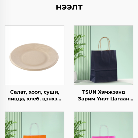
нээлт
Салат, хоол, суши,
TSUN Хэмжээнд
пицца, хлеб, цэнхэр,
Зарим Үнэт Цагаан
шоколад,
Хавtg Тасалгааны Баг
гамбургерийг
Нэмэлт Ур чадвараар
ашиглахад
Шинэ Жил,
зориулагдсан буцаж
Кристмасийн Хоолын
ашиглах боломжтой
Пакинг Скрин Принт