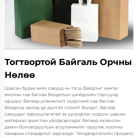
Тогтвортой Байгаль Орчны
Нөлөө
Цаасан будаа хийх савууд нь тэгш байдлыг хангах
хоолны сав баглаа боодолын шийдлийн тэргүүнд
оршдог бөгөөд уламжлалт нүүрсний сав баглаа
боодолд оронд үр дүнтэй солилт болдог. Эдгээр
савуудыг хариуцлагатай эх үүсвэрээс олдсон цаасан
материал ашиглан үйлдвэрлэдэг бөгөөд ихэвчлэн
дахин боловсруулсан агууламжийг оруулж, хоолны
чанарын стандартыг хадгалдаг. Үйлдвэрлэлийн процесс