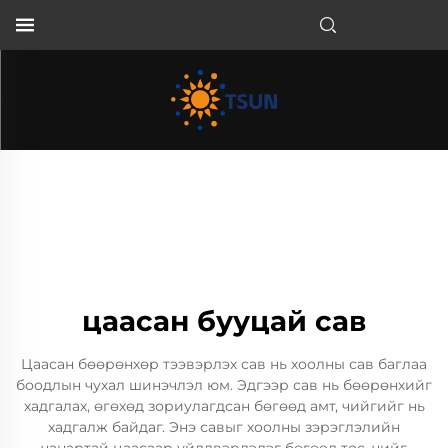
MN
цаасан бууцай сав
Цаасан бөөрөнхөр тээвэрлэх сав нь хоолны сав баглаа
боодлын чухал шинэчлэл юм. Эдгээр сав нь бөөрөнхийг
хадгалах, өгөхөд зориулагдсан бөгөөд амт, чийгийг нь
хадгалж байдаг. Энэ савыг хоолны зэрэглэлийн