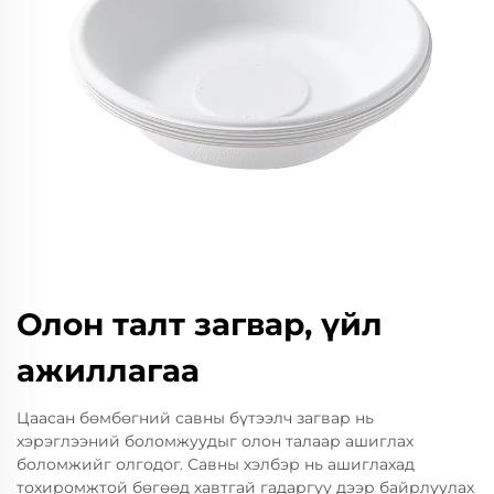
Олон талт загвар, үйл
ажиллагаа
Цаасан бөмбөгний савны бүтээлч загвар нь
хэрэглээний боломжуудыг олон талаар ашиглах
боломжийг олгодог. Савны хэлбэр нь ашиглахад
тохиромжтой бөгөөд хавтгай гадаргуу дээр байрлуулах