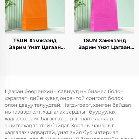
крафт хавтангаас
бүрдсэн дагуу, цэцэг,
хөнгөн хоолны
ашиглахад
TSUN Хэмжээнд
TSUN Хэмжээнд
Зарим Үнэт Цагаан
Зарим Үнэт Цагаан
Хавtg Тасалгааны Баг
Хавtg Тасалгааны Баг
Скрин Принт Нэмэлт
Скрин Принт Нэмэлт
Ур чадвараар Шинэ
Ур чадвараар Шинэ
Жил, Кристмасийн
Жил, Кристмасийн
Хөдөлгөөнт Хоолын
Хөдөлгөөнт Хоолын
Пластик Пакинг
Пластик Пакинг
Цаасан бөөрөнхийн савнууд нь бизнес болон
хэрэглэгчдийн хувьд оновчтой сонголт болох
олон давуу талуудтай. Нэгдүгээрт, хөнгөн байдал
нь тээвэрлэлт, хадгалах зардлыг бууруулах,
хадгалах зайг багасгах зэрэг шалтгаанаар
ашиглахад таатай байдаг. Хоолны чанарыг
хадгалах чадвартай, үнэт зүйл бус материал