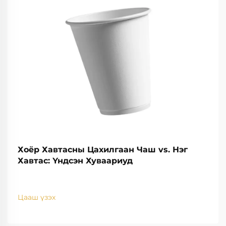
Хоёр Хавтасны Цахилгаан Чаш vs. Нэг
Хавтас: Үндсэн Хуваариуд
Цааш үзэх