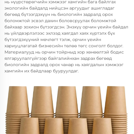
нь нүүрстөрөгчийн хэмжээг хамгийн бага байлгах
экологийн байдалд нийцсэн аргуудыг ашигладаг
бөгөөд бүтээгдэхүүн нь биологийн задралд орох
боломжтой эсвэл дахин боловсруулах боломжтой
байхаар зохион бүтээгдсэн. Энэхүү орчин үеийн байдал
нь үйлдвэрлэлээс эхлээд хаягдал хаях хүртэлх бүх
бүтээгдэхүүний мөчлөгт тэлж, орчин үеийн
хариуцлагатай бизнесийн төлөө төгс сонголт болдог.
Материалууд нь орчин тойрныд хор хөнөөлтэй бодис
ялгаруулалгүйгээр байгалийнхан задрах бөгөөд
биологийн задралд орох чанар нь хаягдалын хэмжээг
хамгийн их байдлаар бууруулдаг.