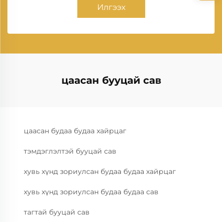
Илгээх
цаасан бууцай сав
цаасан будаа будаа хайрцаг
тэмдэглэлтэй бууцай сав
хувь хүнд зориулсан будаа будаа хайрцаг
хувь хүнд зориулсан будаа будаа сав
тагтай бууцай сав