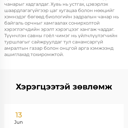
чанарыг хадгалдаг. Хувь нь устгах, цэвэрлэх
шаардлагагүйгээр цаг хугацаа болон нөөцийг
хэмнэдэг бөгөөд биологийн задралын чанар нь
байгаль орчныг хамгаалах сонирхолтой
хэрэглэгчдийн эрэлт хэрэгцээг хангаж чаддаг.
Түүнчлэн савны гоёл чимэг нь үйлчлүүлэгчийн
туршлагыг сайжруулдаг тул санамсаргүй
амралтын газар болон онцгой арга хэмжээнд
ашиглахад тохиромжтой.
Хэрэгцээтэй зөвлөмж
13
Jun