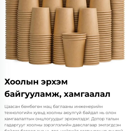
Хоолын эрхэм
байгууламж, хамгаалал
Цаасан бөмбөгөн мац баглааны инженерийн
технологийн хувьд хоолны аюулгүй байдал нь олон
хамгаалалтын онцлогуудыг эрхэмлэдэг. Дотор талын
гадаргууг хоолны зэрэглэлийн давслагаар эмлэгдсэн