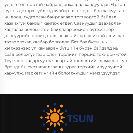
үедээ тогтвортой байдалд анхаарал хандуулдаг. Өргөн
нүх нь доторх зүйлсэд хялбар нэвтэрдэг бол хажуу тал
нь доош гүдгэрсэн байрлалаар тогтвортой байдал,
хазайхгүй байхыг хангаж өгдөг. Савнуудыг давхарлан
хадгалах боломжтой байдлаар зохион бүтээснээр
дэлгүүрийн орчинд хадгалах зайг үр ашигтай ашиглах,
тээвэрлэхэд хялбар болгодог. Бат бөх бүтэц нь
хэмжээнээс үл хамааран бүтцийн бүрэн байдалд нь
саад болохгүйгээр олон төрлийн порцид тохиромжтой.
Түүнчлэн гадаргуу нь чанартай хэвлэлтийг дэмждэг тул
брэндийн сурталчилгааны зураг төрхийг илүү хүчтэй
харуулж, маркетингийн боломжуудыг нэмэгдүүлдэг.