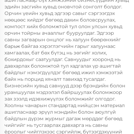
ашигласнаар бүх хэмжээний бизнесүүдийн хувьд
эдийн засгийн хувьд оновчтой сонголт болдог.
Орчин үеийн хувьд эдгээр савыг сэргээгдэх
нөөцөөс хийдэг бөгөөд дахин боловсруулах,
компост хийх боломжтой тул олон улсын хувьд
орчин тойрны ачааллыг бууруулдаг. Эдгээр
савны загварын онцлог нь халуун бөөрөнхийг
барьж байгаа хэрэглэгчийн гарыг халуунаас
хамгаалах, бат бөх бүтэц нь зөгийг холих,
бохирдохыг саатуулдаг. Савнуудыг хооронд нь
давхарлах боломжтой тул хадгалах үр ашигтай
байдлыг нэмэгдүүлдэг бөгөөд ижил хэмжээтэй
байх нь порцид хяналт тавихад тусалдаг.
Бизнесийн хувьд савнууд дээр брэндийн болон
урамшуулах мэдээлэл байршуулах боломжоор
зах зээлд идэвхижүүлэх боломжийг олгодог.
Хоолны чанарын стандартад нийцсэн материал
ашигласнаар эрүүл мэндийн болон аюулгүй
байдлын дүрэм журмыг дагаж мөрддөг бөгөөд
чийгийг нь тусгаарлах давхарга нь савны
ёроолыг чийглэхээс сэргийлж, бүтээгдэхүүний