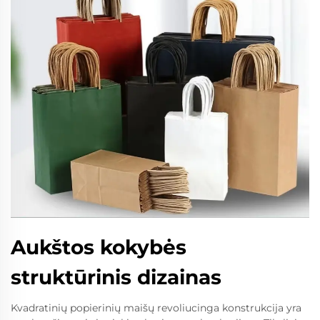
Aukštos kokybės
struktūrinis dizainas
Kvadratinių popierinių maišų revoliucinga konstrukcija yra