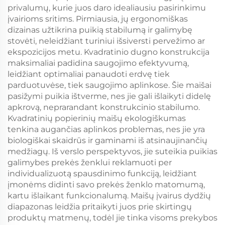
Darbai
Darbai
privalumų, kurie juos daro idealiausiu pasirinkimu
įvairioms sritims. Pirmiausia, jų ergonomiškas
dizainas užtikrina puikią stabilumą ir galimybę
stovėti, neleidžiant turiniui išsiversti pervežimo ar
ekspozicijos metu. Kvadratinio dugno konstrukcija
maksimaliai padidina saugojimo efektyvumą,
leidžiant optimaliai panaudoti erdvę tiek
parduotuvėse, tiek saugojimo aplinkose. Šie maišai
pasižymi puikia ištverme, nes jie gali išlaikyti didelę
apkrovą, neprarandant konstrukcinio stabilumo.
Kvadratinių popierinių maišų ekologiškumas
tenkina augančias aplinkos problemas, nes jie yra
biologiškai skaidrūs ir gaminami iš atsinaujinančių
medžiagų. Iš verslo perspektyvos, jie suteikia puikias
galimybes prekės ženklui reklamuoti per
individualizuotą spausdinimo funkciją, leidžiant
įmonėms didinti savo prekės ženklo matomumą,
kartu išlaikant funkcionalumą. Maišų įvairus dydžių
diapazonas leidžia pritaikyti juos prie skirtingų
produktų matmenų, todėl jie tinka visoms prekybos