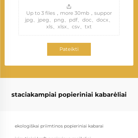
Up to 3 files，more 30mb，suppor
jpg、jpeg、png、pdf、doc、docx、
xls、xlsx、csv、txt
Pateikti
staciakampiai popieriniai kabarėliai
ekologiškai priimtinos popieriniai kabarai