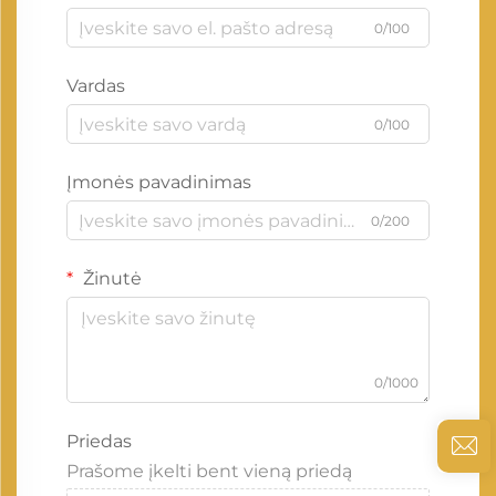
0/100
Vardas
0/100
Įmonės pavadinimas
0/200
Žinutė
0/1000
Priedas
Prašome įkelti bent vieną priedą