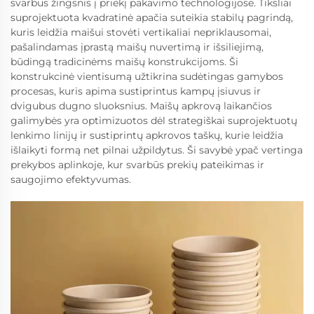
svarbus žingsnis į priekį pakavimo technologijose. Tiksliai
suprojektuota kvadratinė apačia suteikia stabilų pagrindą,
kuris leidžia maišui stovėti vertikaliai nepriklausomai,
pašalindamas įprastą maišų nuvertimą ir išsiliejimą,
būdingą tradicinėms maišų konstrukcijoms. Ši
konstrukcinė vientisumą užtikrina sudėtingas gamybos
procesas, kuris apima sustiprintus kampų įsiuvus ir
dvigubus dugno sluoksnius. Maišų apkrovą laikančios
galimybės yra optimizuotos dėl strategiškai suprojektuotų
lenkimo linijų ir sustiprintų apkrovos taškų, kurie leidžia
išlaikyti formą net pilnai užpildytus. Ši savybė ypač vertinga
prekybos aplinkoje, kur svarbūs prekių pateikimas ir
saugojimo efektyvumas.