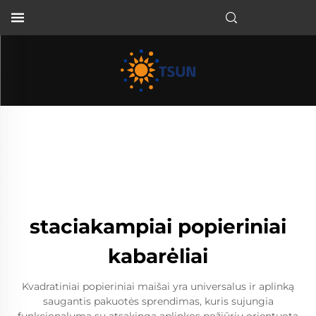
LT
staciakampiai popieriniai
kabarėliai
Kvadratiniai popieriniai maišai yra universalus ir aplinką
saugantis pakuotės sprendimas, kuris sujungia