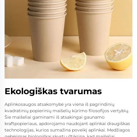
Ekologiškas tvarumas
Aplinkosaugos atsakomybė yra viena iš pagrindinių
kvadratinių popierinių maišelių kūrimo filosofijos vertybių.
Šie maišeliai gaminami iš atsakingai gaunamo
kraftpopieriaus, apdorojamo naudojant aplinkai draugiškas
technologijas, kurios sumažina poveikį aplinkai. Medžiagos
gebėjimas biologiškai skysti užtikrina, kad maišeliai