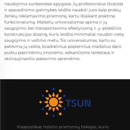
naudojimui sunkesnėse sąlygose. Jų profesionalus išvaizda
ir spausdinimo galimybės leidžia naudoti juos kaip prekių
ženklų reklamavimo priemonę, kartu išlaikant praktinę
funkcionalumą. Maišelių universalumas apima ir jų
saugojimo, bei transportavimo efektyvumą, t. y. plokščios
konstrukcijos dizainą, kuris leidžia minimaliai naudoti vietą
saugojimo ir vežimo metu. Šis universalumas, kartu su
patikima jų veikla, kvadratinius popierinius maišelius daro
puikiu pasirinkimu įmonėms, ieškančioms lankstaus ir
atsinaujinančio pakavimo sprendimo.
Visapusiškas hotelio priemonių tiekėjas, kurio