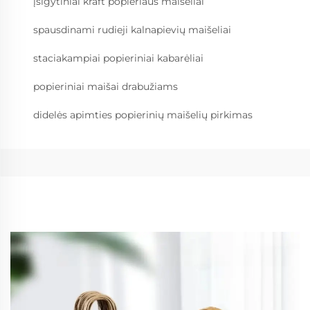
įsigytiniai kraft popieriaus maišeliai
spausdinami rudieji kalnapievių maišeliai
staciakampiai popieriniai kabarėliai
popieriniai maišai drabužiams
didelės apimties popierinių maišelių pirkimas