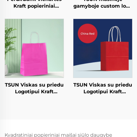
Kraft popieriniai
gamyboje custom logo
duonelės salatos,
kraffto popieriniai
snekso, sushio, pizzo,
vamzdeliai takeaway
duonos, konfekcijų ir
Naujieji metai/Kalėdų
šokolado patiekalams
maisto apipakuotė
spaudinio paviršius
TSUN Viskas su priedu
TSUN Viskas su priedu
Logotipui Kraft
Logotipui Kraft
Popieriaus Tole Sakelis
Popieriaus Tole Sakelis
Ekranas Spausdinimo
Ekranas Spausdinimo
Paviršius Naujieji
Paviršius Naujieji
Metus / Kalėdas
Metus / Kalėdas
Užsiimti Maisto
Užsiimti Maisto
Plastikinė Ambaluoja
Plastikinė Ambaluoja
Kvadratiniai popieriniai maišai siūlo daugybę