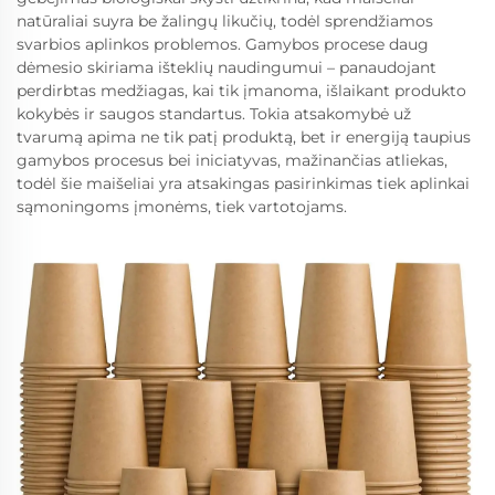
natūraliai suyra be žalingų likučių, todėl sprendžiamos
svarbios aplinkos problemos. Gamybos procese daug
dėmesio skiriama išteklių naudingumui – panaudojant
perdirbtas medžiagas, kai tik įmanoma, išlaikant produkto
kokybės ir saugos standartus. Tokia atsakomybė už
tvarumą apima ne tik patį produktą, bet ir energiją taupius
gamybos procesus bei iniciatyvas, mažinančias atliekas,
todėl šie maišeliai yra atsakingas pasirinkimas tiek aplinkai
sąmoningoms įmonėms, tiek vartotojams.