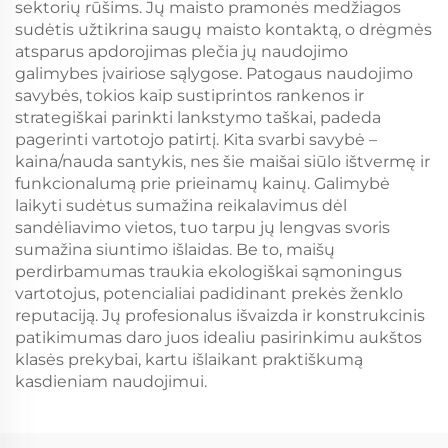
sektorių rūšims. Jų maisto pramonės medžiagos
sudėtis užtikrina saugų maisto kontaktą, o drėgmės
atsparus apdorojimas plečia jų naudojimo
galimybes įvairiose sąlygose. Patogaus naudojimo
savybės, tokios kaip sustiprintos rankenos ir
strategiškai parinkti lankstymo taškai, padeda
pagerinti vartotojo patirtį. Kita svarbi savybė –
kaina/nauda santykis, nes šie maišai siūlo ištvermę ir
funkcionalumą prie prieinamų kainų. Galimybė
laikyti sudėtus sumažina reikalavimus dėl
sandėliavimo vietos, tuo tarpu jų lengvas svoris
sumažina siuntimo išlaidas. Be to, maišų
perdirbamumas traukia ekologiškai sąmoningus
vartotojus, potencialiai padidinant prekės ženklo
reputaciją. Jų profesionalus išvaizda ir konstrukcinis
patikimumas daro juos idealiu pasirinkimu aukštos
klasės prekybai, kartu išlaikant praktiškumą
kasdieniam naudojimui.