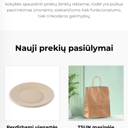
kokybės spausdinti prekių ženklų reklamai, todėl yra puikus
pasirinkimas įmonėms, siekiančioms tiek funkcionalumo,
tiek rinkodaros galimybių.
Nauji prekių pasiūlymai
Perdirbami vienartės
TSUN masinėje