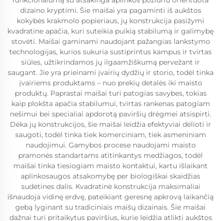
funkcionalumą su atsakinga aplinkos požiūriu orientuota
dizaino kryptimi. Šie maišai yra pagaminti iš aukštos
kokybės krakmolo popieriaus, jų konstrukcija pasižymi
kvadratine apačia, kuri suteikia puikią stabilumą ir galimybę
stovėti. Maišai gaminami naudojant pažangias lankstymo
technologijas, kurios sukuria sustiprintus kampus ir tvirtas
siūles, užtikrindamos jų ilgaamžiškumą pervežant ir
saugant. Jie yra prieinami įvairių dydžių ir storio, todėl tinka
įvairiems produktams – nuo prekių detalės iki maisto
produktų. Paprastai maišai turi patogias savybes, tokias
kaip plokšta apačia stabilumui, tvirtas rankenas patogiam
nešimui bei specialiai apdorotą paviršių drėgmei atsispirti.
Dėka jų konstrukcijos, šie maišai leidžia efektyviai dėlioti ir
saugoti, todėl tinka tiek komerciniam, tiek asmeniniam
naudojimui. Gamybos procese naudojami maisto
pramonės standartams atitinkantys medžiagos, todėl
maišai tinka tiesiogiam maisto kontaktui, kartu išlaikant
aplinkosaugos atsakomybę per biologiškai skaidžias
sudėtines dalis. Kvadratinė konstrukcija maksimaliai
išnaudoja vidinę erdvę, pateikiant geresnę apkrovą laikančią
gebą lyginant su tradiciniais maišų dizainais. Šie maišai
dažnai turi pritaikytus paviršius, kurie leidžia atlikti aukštos