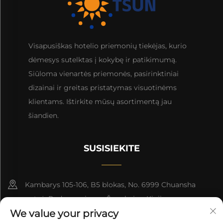
Visapusiškas hotelio priemonių tiekėjas, kurio
dėmesys sutelktas į kokybę ir patikimumą.
Siūloma vienartės priemonės, pasirinktiniai
dizainai ir greitas pristatymas visuotinėms
klientams. Ištirkite mūsų asortimentą jau
šiandien.
SUSISIEKITE
Kambarys 105-106, B5 blokas, No. 6999 Chuansha
gatvė, Pudong rajonas, Šanghajus, Kinija
We value your privacy
+86-13501965616