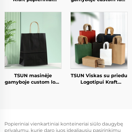
duonelės salatos,
kraffto popieriniai
snekso, sushio, pizzo,
vamzdeliai takeaway
duonos, konfekcijų ir
Naujieji metai/Kalėdų
šokolado patiekalams
maisto apipakuotė
spaudinio paviršius
TSUN masinėje
TSUN Viskas su priedu
gamyboje custom logo
Logotipui Kraft
kraffto popieriniai
Popieriaus Tole Sakelis
vamzdeliai takeaway
Ekranas Spausdinimo
Naujieji metai/Kalėdų
Paviršius Naujieji
maisto apipakuotė
Metus / Kalėdas
spaudinio paviršius
Užsiimti Maisto
Plastikinė Ambaluoja
Popieriniai vienkartiniai konteineriai siūlo daugybę
Darbai
privalumų, kurie daro juos idealiausiu pasirinkimu