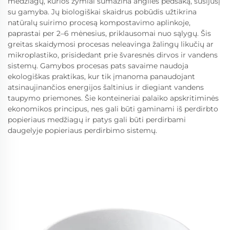
medžiagų, kurios žymiai sumažina anglies pėdsaką, susijusį
su gamyba. Jų biologiškai skaidrus pobūdis užtikrina
natūralų suirimo procesą kompostavimo aplinkoje,
paprastai per 2–6 mėnesius, priklausomai nuo sąlygų. Šis
greitas skaidymosi procesas neleavinga žalingų likučių ar
mikroplastiko, prisidedant prie švaresnės dirvos ir vandens
sistemų. Gamybos procesas pats savaime naudoja
ekologiškas praktikas, kur tik įmanoma panaudojant
atsinaujinančios energijos šaltinius ir diegiant vandens
taupymo priemones. Šie konteineriai palaiko apskritiminės
ekonomikos principus, nes gali būti gaminami iš perdirbto
popieriaus medžiagų ir patys gali būti perdirbami
daugelyje popieriaus perdirbimo sistemų.