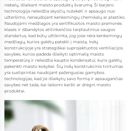
riebalų, išlaikant maisto produktų švarumą. Ši barjero
technologija neleidžia skysčių nutekėti ir apsaugo nuo
užteršimo, nenaudojant kenksmingų chemikalų ar plastiko.
Naudojami medžiagos yra sertifikuotos maisto pramonės
klasės ir išbandytos atitinkančios tarptautinius saugos
standartus, kad būtų užtikrinta, jog jose nėra kenksmingų
medžiagų, kurios galėtų patekti į maistą. Indų
konstrukcijoje yra strategiškai suprojektuotos ventiliacijos
savybės, kurios padeda išlaikyti optimalią maisto
temperatūrą ir neleidžia kauptis kondensatui, kuris galėtų
pakenkti maisto kokybei. Šių indų konstrukcinis tvirtumas
yra sustiprintas naudojant pažengusias gamybos
technologijas, kad jie išlaikytų savo formą ir apsaugančias
savybes net tada, kai laikomi karšti ar drėgni maisto
produktai.