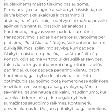
šiuolaikinėms maisto tiekimo paslaugoms.
Pirmiausia, jų ekologinė atsakomybė išsiskiria, nes
jie yra biologiškai skaidrūs ir pagaminti iš
atsinaujinančių šaltinių, todėl žymiai mažina poveikį
aplinkai lyginant su plastikiniais analogais.
Konteinerių lengvas svoris padeda sumažinti
transportavimo išlaidas ir energijos suvartojimą per
platikimą. Praktiškai pažiūrėjus, šie konteineriai turi
puikią šilumos izoliavimo savybę, kuri padeda
išlaikyti maisto temperatūrą – karštą ar šaltą. Jų
konstrukcija apima vartotojui draugiškas savybes,
tokias kaip lengvai atidaromi dangteliai ir stabilūs
pagrindai, kurios padeda pagerinti klientų patirtį.
Konteinerių galimybė dėlioti vienas ant kito
optimizuoja saugojimo plotą komercinėse aplinkose
ir užtikrina veiksmingą atsargų valdymą. Verslo
savininkai gauna naudą dėl kainų naudingumo, kurį
suteikia didmeninės pirkimo galimybės ir
sumažintos saugojimo reikmės. Konteinerių
universalumas leidžia juos pritaikyti pagal poreikius