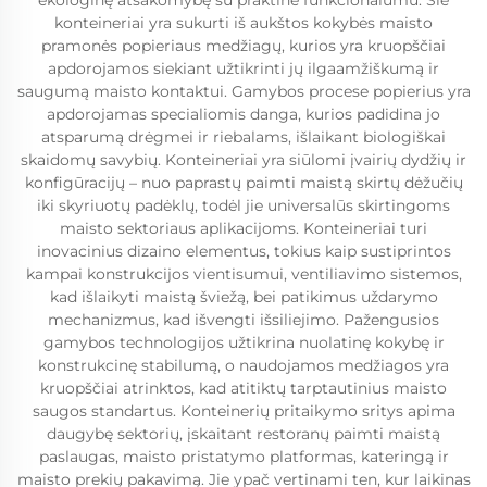
ekologinę atsakomybę su praktine funkcionalumu. Šie
konteineriai yra sukurti iš aukštos kokybės maisto
pramonės popieriaus medžiagų, kurios yra kruopščiai
apdorojamos siekiant užtikrinti jų ilgaamžiškumą ir
saugumą maisto kontaktui. Gamybos procese popierius yra
apdorojamas specialiomis danga, kurios padidina jo
atsparumą drėgmei ir riebalams, išlaikant biologiškai
skaidomų savybių. Konteineriai yra siūlomi įvairių dydžių ir
konfigūracijų – nuo paprastų paimti maistą skirtų dėžučių
iki skyriuotų padėklų, todėl jie universalūs skirtingoms
maisto sektoriaus aplikacijoms. Konteineriai turi
inovacinius dizaino elementus, tokius kaip sustiprintos
kampai konstrukcijos vientisumui, ventiliavimo sistemos,
kad išlaikyti maistą šviežą, bei patikimus uždarymo
mechanizmus, kad išvengti išsiliejimo. Pažengusios
gamybos technologijos užtikrina nuolatinę kokybę ir
konstrukcinę stabilumą, o naudojamos medžiagos yra
kruopščiai atrinktos, kad atitiktų tarptautinius maisto
saugos standartus. Konteinerių pritaikymo sritys apima
daugybę sektorių, įskaitant restoranų paimti maistą
paslaugas, maisto pristatymo platformas, kateringą ir
maisto prekių pakavimą. Jie ypač vertinami ten, kur laikinas