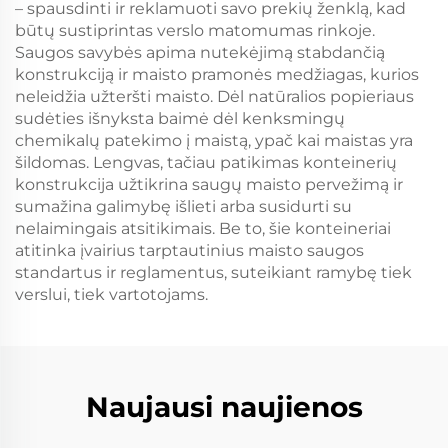
– spausdinti ir reklamuoti savo prekių ženklą, kad
būtų sustiprintas verslo matomumas rinkoje.
Saugos savybės apima nutekėjimą stabdančią
konstrukciją ir maisto pramonės medžiagas, kurios
neleidžia užteršti maisto. Dėl natūralios popieriaus
sudėties išnyksta baimė dėl kenksmingų
chemikalų patekimo į maistą, ypač kai maistas yra
šildomas. Lengvas, tačiau patikimas konteinerių
konstrukcija užtikrina saugų maisto pervežimą ir
sumažina galimybę išlieti arba susidurti su
nelaimingais atsitikimais. Be to, šie konteineriai
atitinka įvairius tarptautinius maisto saugos
standartus ir reglamentus, suteikiant ramybę tiek
verslui, tiek vartotojams.
Naujausi naujienos