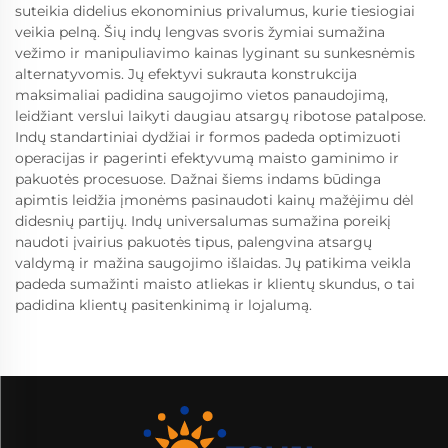
suteikia didelius ekonominius privalumus, kurie tiesiogiai
veikia pelną. Šių indų lengvas svoris žymiai sumažina
vežimo ir manipuliavimo kainas lyginant su sunkesnėmis
alternatyvomis. Jų efektyvi sukrauta konstrukcija
maksimaliai padidina saugojimo vietos panaudojimą,
leidžiant verslui laikyti daugiau atsargų ribotose patalpose.
Indų standartiniai dydžiai ir formos padeda optimizuoti
operacijas ir pagerinti efektyvumą maisto gaminimo ir
pakuotės procesuose. Dažnai šiems indams būdinga
apimtis leidžia įmonėms pasinaudoti kainų mažėjimu dėl
didesnių partijų. Indų universalumas sumažina poreikį
naudoti įvairius pakuotės tipus, palengvina atsargų
valdymą ir mažina saugojimo išlaidas. Jų patikima veikla
padeda sumažinti maisto atliekas ir klientų skundus, o tai
padidina klientų pasitenkinimą ir lojalumą.