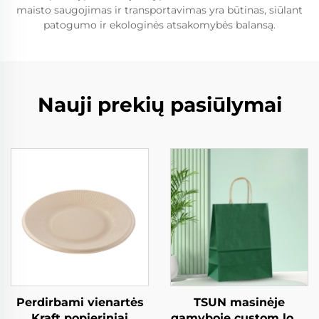
maisto saugojimas ir transportavimas yra būtinas, siūlant
patogumo ir ekologinės atsakomybės balansą.
Nauji prekių pasiūlymai
Perdirbami vienartės
TSUN masinėje
Kraft popieriniai
gamyboje custom logo