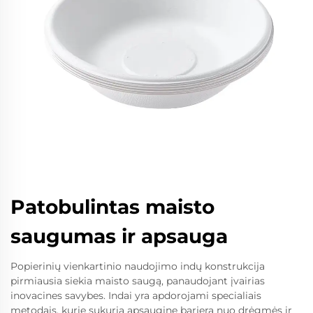
Patobulintas maisto
saugumas ir apsauga
Popierinių vienkartinio naudojimo indų konstrukcija
pirmiausia siekia maisto saugą, panaudojant įvairias
inovacines savybes. Indai yra apdorojami specialiais
metodais, kurie sukuria apsauginę barjerą nuo drėgmės ir