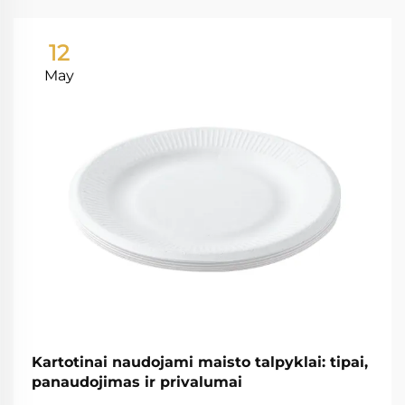
12
May
Kartotinai naudojami maisto talpyklai: tipai,
panaudojimas ir privalumai