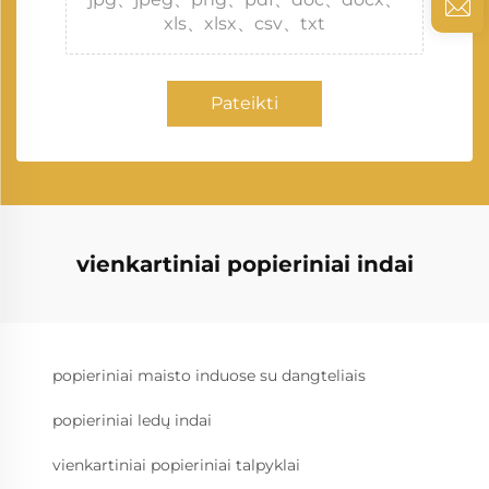
xls、xlsx、csv、txt
Pateikti
vienkartiniai popieriniai indai
popieriniai maisto induose su dangteliais
popieriniai ledų indai
vienkartiniai popieriniai talpyklai