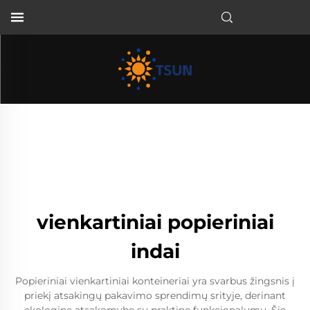
LT
vienkartiniai popieriniai
indai
Popieriniai vienkartiniai konteineriai yra svarbus žingsnis į
priekį atsakingų pakavimo sprendimų srityje, derinant