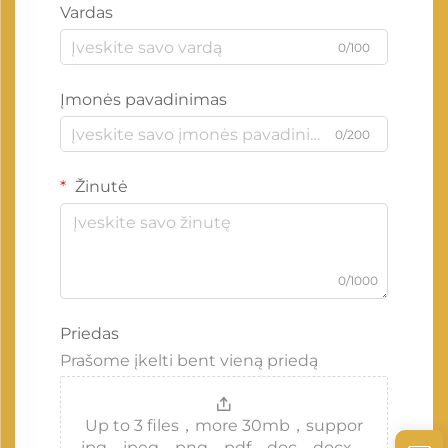
Vardas
0/100
Įmonės pavadinimas
0/200
Žinutė
0/1000
Priedas
Prašome įkelti bent vieną priedą
Up to 3 files，more 30mb，suppor
jpg、jpeg、png、pdf、doc、docx、