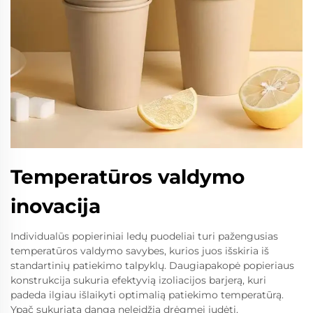
Temperatūros valdymo
inovacija
Individualūs popieriniai ledų puodeliai turi pažengusias
temperatūros valdymo savybes, kurios juos išskiria iš
standartinių patiekimo talpyklų. Daugiapakopė popieriaus
konstrukcija sukuria efektyvią izoliacijos barjerą, kuri
padeda ilgiau išlaikyti optimalią patiekimo temperatūrą.
Ypač sukuriata danga neleidžia drėgmei judėti,