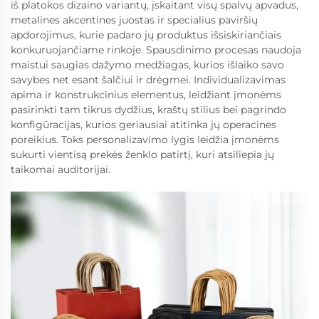
iš platokos dizaino variantų, įskaitant visų spalvų apvadus,
metalines akcentines juostas ir specialius paviršių
apdorojimus, kurie padaro jų produktus išsiskiriančiais
konkuruojančiame rinkoje. Spausdinimo procesas naudoja
maistui saugias dažymo medžiagas, kurios išlaiko savo
savybes net esant šalčiui ir drėgmei. Individualizavimas
apima ir konstrukcinius elementus, leidžiant įmonėms
pasirinkti tam tikrus dydžius, kraštų stilius bei pagrindo
konfigūracijas, kurios geriausiai atitinka jų operacines
poreikius. Toks personalizavimo lygis leidžia įmonėms
sukurti vientisą prekės ženklo patirtį, kuri atsiliepia jų
taikomai auditorijai.