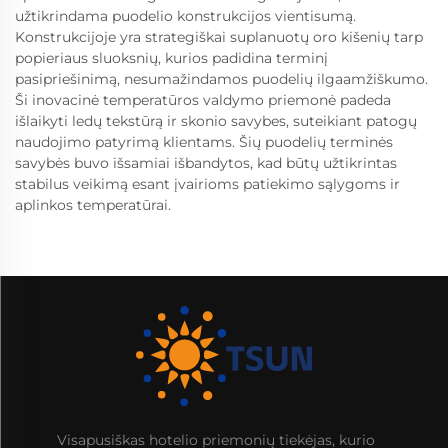
užtikrindama puodelio konstrukcijos vientisumą.
Konstrukcijoje yra strategiškai suplanuotų oro kišenių tarp
popieriaus sluoksnių, kurios padidina terminį
pasipriešinimą, nesumažindamos puodelių ilgaamžiškumo.
Ši inovacinė temperatūros valdymo priemonė padeda
išlaikyti ledų tekstūrą ir skonio savybes, suteikiant patogų
naudojimo patyrimą klientams. Šių puodelių terminės
savybės buvo išsamiai išbandytos, kad būtų užtikrintas
stabilus veikimą esant įvairioms patiekimo sąlygoms ir
aplinkos temperatūrai.
Visapusiškas hotelio priemonių tiekėjas, kurio