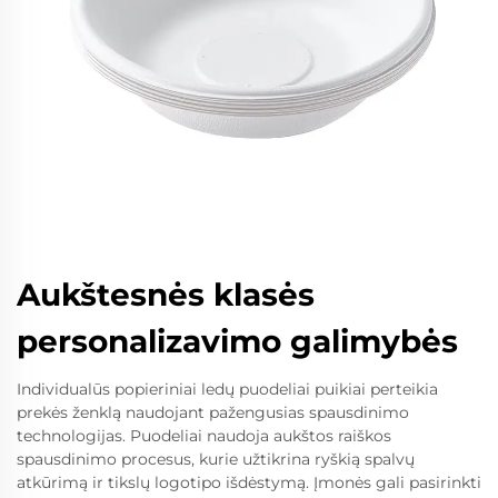
Aukštesnės klasės
personalizavimo galimybės
Individualūs popieriniai ledų puodeliai puikiai perteikia
prekės ženklą naudojant pažengusias spausdinimo
technologijas. Puodeliai naudoja aukštos raiškos
spausdinimo procesus, kurie užtikrina ryškią spalvų
atkūrimą ir tikslų logotipo išdėstymą. Įmonės gali pasirinkti