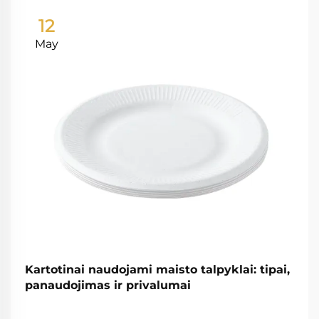
12
May
Kartotinai naudojami maisto talpyklai: tipai,
panaudojimas ir privalumai