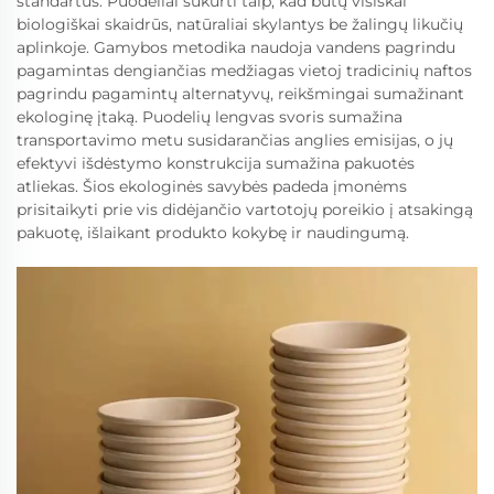
standartus. Puodeliai sukurti taip, kad būtų visiškai
biologiškai skaidrūs, natūraliai skylantys be žalingų likučių
aplinkoje. Gamybos metodika naudoja vandens pagrindu
pagamintas dengiančias medžiagas vietoj tradicinių naftos
pagrindu pagamintų alternatyvų, reikšmingai sumažinant
ekologinę įtaką. Puodelių lengvas svoris sumažina
transportavimo metu susidarančias anglies emisijas, o jų
efektyvi išdėstymo konstrukcija sumažina pakuotės
atliekas. Šios ekologinės savybės padeda įmonėms
prisitaikyti prie vis didėjančio vartotojų poreikio į atsakingą
pakuotę, išlaikant produkto kokybę ir naudingumą.