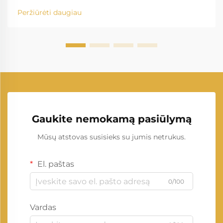
Peržiūrėti daugiau
Gaukite nemokamą pasiūlymą
Mūsų atstovas susisieks su jumis netrukus.
El. paštas
0/100
Vardas