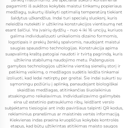
ženklų matomumu. Šie specialiai sukurti konteineriai
pagaminti iš aukštos kokybės maistui tinkamų popieriaus
medžiagų, sukurtų išlaikyti optimalią temperatūrą tiekiant
šaldytus užkandžius. Indai turi specialų sluoksnį, kuris
neleidžia nutekėti ir užtikrina konstrukcijos vientisumą net
esant šalčiui. Yra įvairių dydžių – nuo 4 iki 16 uncijų, kuriuos
galima individualizuoti unikaliomis dizaino formomis,
logotipais ir prekių ženklų spalvomis, naudojant maistui
saugias spausdimo technologijas. Konstrukcija apima
suapvalintą kraštą patogiai naudoti ir tvirtą pagrindą, kuris
užtikrina stabilumą naudojimo metu. Pažengusios
gamybos technologijos užtikrina vientisą sienelių storį ir
patikimą veikimą, o medžiagos sudėtis leidžia tinkamai
izoliuoti, kad ledai netirptų per greitai. Šie indai sukurti su
sąmoningu požiūriu į aplinką, panaudojant biologiškai
skaidžias medžiagas, atitinkančias šiuolaikinius
atsakingumo reikalavimus. Individualizavimo galimybės
eina už estetinio patrauklumo ribų, leidžiant verslo
subjektams tiesiogiai ant indo paviršiaus talpinti QR kodus,
reklaminius pranešimus ar maistinės vertės informaciją.
Kiekvienas indas praeina kruopščius kokybės kontrolės
etapus, kad būtų užtikrintas atitikimas maisto saugos