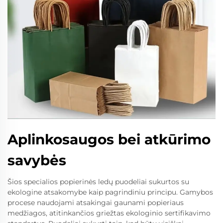
Aplinkosaugos bei atkūrimo
savybės
Šios specialios popierinės ledų puodeliai sukurtos su
ekologine atsakomybe kaip pagrindiniu principu. Gamybos
procese naudojami atsakingai gaunami popieriaus
medžiagos, atitinkančios griežtas ekologinio sertifikavimo