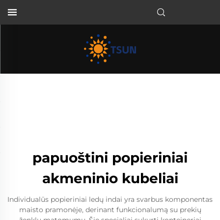
LT
papuoštini popieriniai
akmeninio kubeliai
Individualūs popieriniai ledų indai yra svarbus komponentas
maisto pramonėje, derinant funkcionalumą su prekių