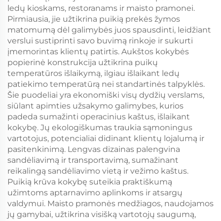
ledų kioskams, restoranams ir maisto pramonei.
Pirmiausia, jie užtikrina puikią prekės žymos
matomumą dėl galimybės juos spausdinti, leidžiant
verslui sustiprinti savo buvimą rinkoje ir sukurti
įmemorintas klientų patirtis. Aukštos kokybės
popierinė konstrukcija užtikrina puikų
temperatūros išlaikymą, ilgiau išlaikant ledų
patiekimo temperatūrą nei standartinės talpyklės.
Šie puodeliai yra ekonomiški visų dydžių verslams,
siūlant apimties užsakymo galimybes, kurios
padeda sumažinti operacinius kaštus, išlaikant
kokybę. Jų ekologiškumas traukia sąmoningus
vartotojus, potencialiai didinant klientų lojalumą ir
pasitenkinimą. Lengvas dizainas palengvina
sandėliavimą ir transportavimą, sumažinant
reikalingą sandėliavimo vietą ir vežimo kaštus.
Puikią krūva kokybę suteikia praktiškumą
užimtoms aptarnavimo aplinkoms ir atsargų
valdymui. Maisto pramonės medžiagos, naudojamos
jų gamybai, užtikrina visišką vartotojų saugumą,