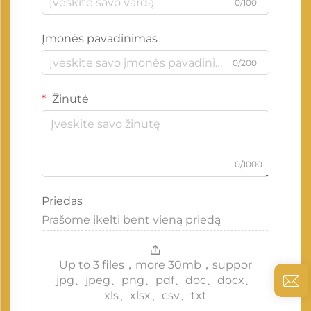
0/100
Įmonės pavadinimas
0/200
Žinutė
0/1000
Priedas
Prašome įkelti bent vieną priedą
Up to 3 files，more 30mb，suppor
jpg、jpeg、png、pdf、doc、docx、
xls、xlsx、csv、txt