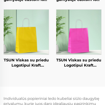
kraffto popieriniai
kraffto popieriniai
vamzdeliai takeaway
vamzdeliai takeaway
Naujieji metai/Kalėdų
Naujieji metai/Kalėdų
maisto apipakuotė
maisto apipakuotė
spaudinio paviršius
spaudinio paviršius
TSUN Viskas su priedu
TSUN Viskas su priedu
Logotipui Kraft
Logotipui Kraft
Popieriaus Tole Sakelis
Popieriaus Tole Sakelis
Ekranas Spausdinimo
Ekranas Spausdinimo
Paviršius Naujieji
Paviršius Naujieji
Metus / Kalėdas
Metus / Kalėdas
Užsiimti Maisto
Užsiimti Maisto
Siuntimo Karta
Plastikinė Ambaluoja
Individualūs popieriniai ledo kubeliai siūlo daugybę
Darbai
privalumų, kurie juos daro idealiausiu pasirinkimu