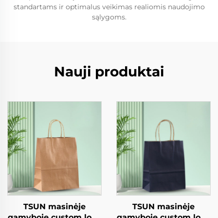
standartams ir optimalus veikimas realiomis naudojimo
sąlygoms.
Nauji produktai
TSUN masinėje
TSUN masinėje
gamyboje custom logo
gamyboje custom logo