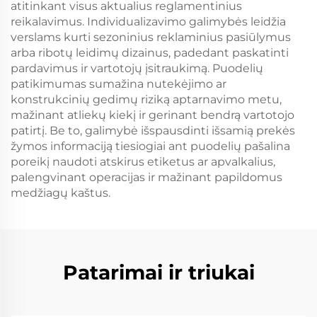
atitinkant visus aktualius reglamentinius
reikalavimus. Individualizavimo galimybės leidžia
verslams kurti sezoninius reklaminius pasiūlymus
arba ribotų leidimų dizainus, padedant paskatinti
pardavimus ir vartotojų įsitraukimą. Puodelių
patikimumas sumažina nutekėjimo ar
konstrukcinių gedimų riziką aptarnavimo metu,
mažinant atliekų kiekį ir gerinant bendrą vartotojo
patirtį. Be to, galimybė išspausdinti išsamią prekės
žymos informaciją tiesiogiai ant puodelių pašalina
poreikį naudoti atskirus etiketus ar apvalkalius,
palengvinant operacijas ir mažinant papildomus
medžiagų kaštus.
Patarimai ir triukai