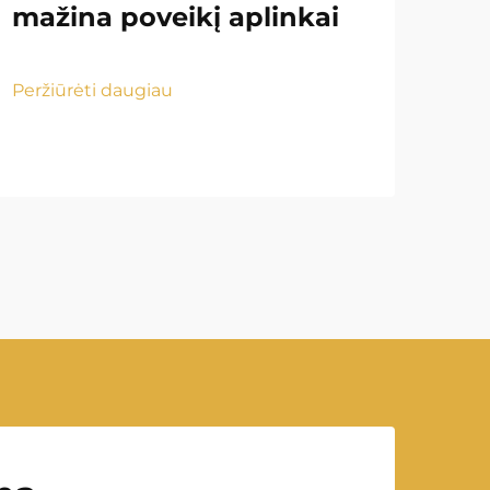
mažina poveikį aplinkai
po
ap
že
Peržiūrėti daugiau
Perž