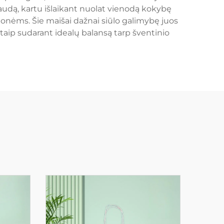
audą, kartu išlaikant nuolat vienodą kokybę
onėms. Šie maišai dažnai siūlo galimybę juos
 taip sudarant idealų balansą tarp šventinio