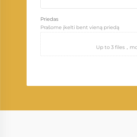
Priedas
Prašome įkelti bent vieną priedą
Up to 3 files