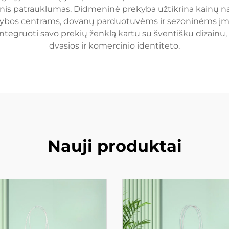
inis patrauklumas. Didmeninė prekyba užtikrina kainų n
 prekybos centrams, dovanų parduotuvėms ir sezoninėms įm
integruoti savo prekių ženklą kartu su šventišku dizainu,
dvasios ir komercinio identiteto.
Nauji produktai