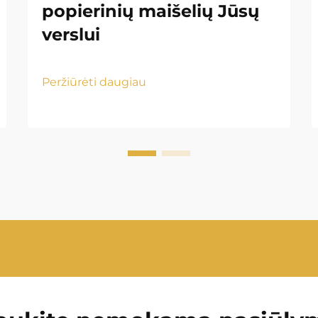
popierinių maišelių Jūsų
verslui
Peržiūrėti daugiau