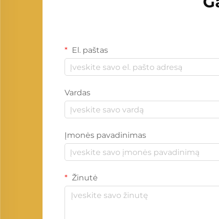
G
El. paštas
Vardas
Įmonės pavadinimas
Žinutė