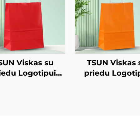
SUN Viskas su
TSUN Viskas 
iedu Logotipui
priedu Logoti
t Popieriaus Tole
Kraft Popieriaus
akelis Ekranas
Sakelis Ekran
Spausdinimo
Spausdinim
viršius Naujieji
Paviršius Nauji
etus / Kalėdas
Metus / Kalėd
žsiimti Maisto
Užsiimti Mais