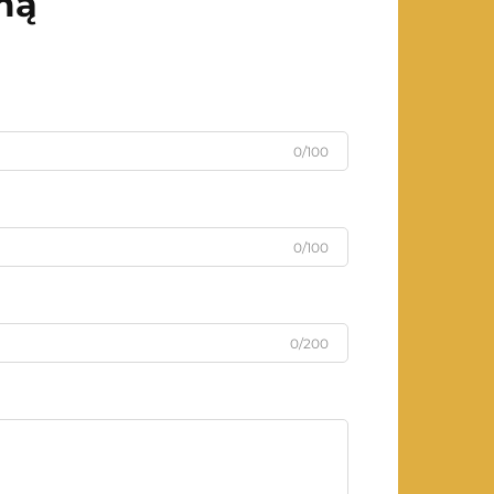
mą
0/100
0/100
0/200