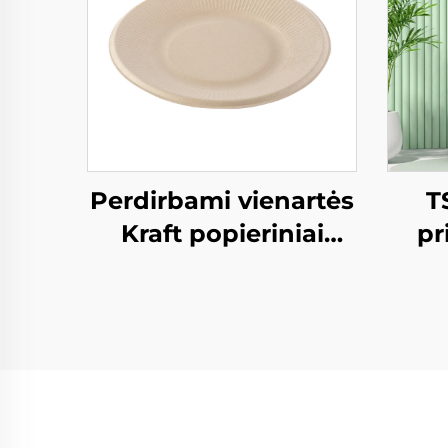
Perdirbami vienartės
T
Kraft popieriniai
pr
duonelės salatos,
Kraf
snekso, sushio, pizzo,
S
duonos, konfekcijų ir
šokolado
Pa
patiekalams
M
U