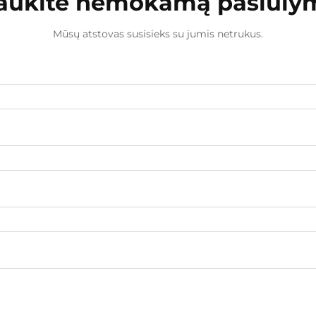
aukite nemokamą pasiūly
Mūsų atstovas susisieks su jumis netrukus.