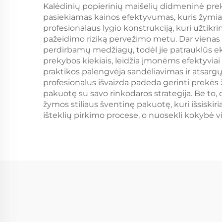
S
Kalėdinių popierinių maišelių didmeninė prek
pasiekiamas kainos efektyvumas, kuris žymiai 
profesionalaus lygio konstrukciją, kuri užtik
pažeidimo riziką pervežimo metu. Dar vienas 
perdirbamų medžiagų, todėl jie patrauklūs e
prekybos kiekiais, leidžia įmonėms efektyviai
praktikos palengvėja sandėliavimas ir atsargų
profesionalus išvaizda padeda gerinti prekės ž
pakuotę su savo rinkodaros strategija. Be to,
žymos stiliaus šventinę pakuotę, kuri išsis
išteklių pirkimo procese, o nuosekli kokyb