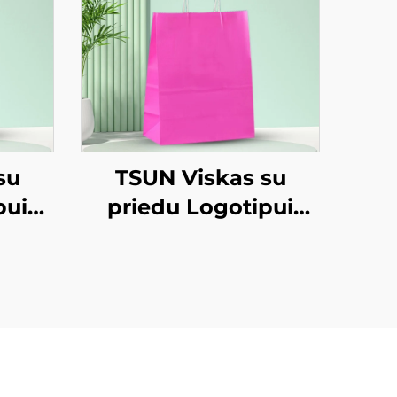
su
TSUN Viskas su
pui
priedu Logotipui
 Tole
Kraft Popieriaus Tole
as
Sakelis Ekranas
o
Spausdinimo
eji
Paviršius Naujieji
as
Metus / Kalėdas
to
Užsiimti Maisto