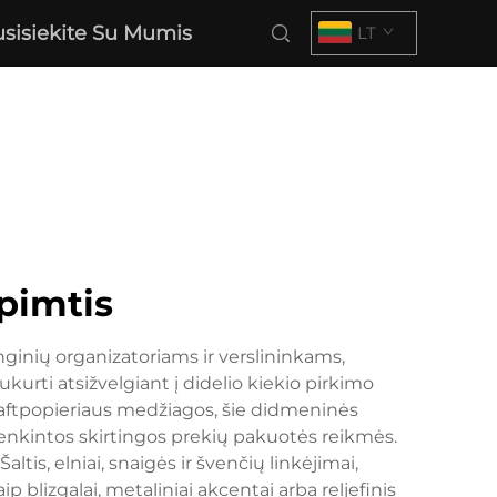
usisiekite Su Mumis
LT
apimtis
inių organizatoriams ir verslininkams,
urti atsižvelgiant į didelio kiekio pirkimo
raftpopieriaus medžiagos, šie didmeninės
patenkintos skirtingos prekių pakuotės reikmės.
ltis, elniai, snaigės ir švenčių linkėjimai,
 blizgalai, metaliniai akcentai arba reljefinis