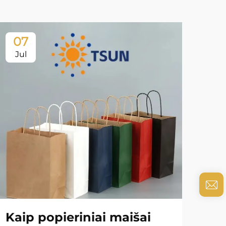
07
0
Jul
Ju
Kaip popieriniai maišai
In