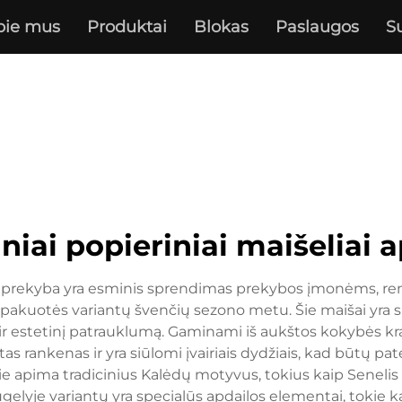
pie mus
Produktai
Blokas
Paslaugos
S
niai popieriniai maišeliai 
prekyba yra esminis sprendimas prekybos įmonėms, reng
akuotės variantų švenčių sezono metu. Šie maišai yra suk
ę ir estetinį patrauklumą. Gaminami iš aukštos kokybės k
rtas rankenas ir yra siūlomi įvairiais dydžiais, kad būtų 
ie apima tradicinius Kalėdų motyvus, tokius kaip Senelis Ša
yje variantų yra specialūs apdailos elementai, tokie kaip