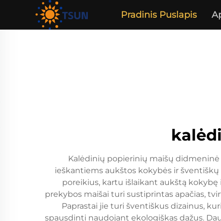
Pradinis Puslapis
A
kalėdi
Kalėdinių popierinių maišų didmeninė 
ieškantiems aukštos kokybės ir šventiškų p
poreikius, kartu išlaikant aukštą kokyb
prekybos maišai turi sustiprintas apačias, tvi
Paprastai jie turi šventiškus dizainus, kur
spausdinti naudojant ekologiškas dažus. Daugel