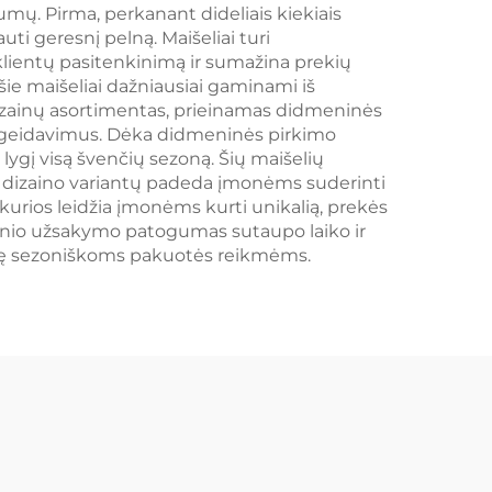
luoja
Plastikinė Ambaluoja
mų. Pirma, perkanant dideliais kiekiais
i geresnį pelną. Maišeliai turi
Darbai
klientų pasitenkinimą ir sumažina prekių
ie maišeliai dažniausiai gaminami iš
dizainų asortimentas, prieinamas didmeninės
ų pageidavimus. Dėka didmeninės pirkimo
ygį visą švenčių sezoną. Šių maišelių
irių dizaino variantų padeda įmonėms suderinti
kurios leidžia įmonėms kurti unikalią, prekės
inio užsakymo patogumas sutaupo laiko ir
inę sezoniškoms pakuotės reikmėms.