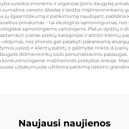
iuntimo Karta
Plastikinė Amba
yba suteikia įmonėms ir organizacijoms daugybę privalu
sumažina vieneto išlaidas ir leidžia mažmenininkams gaut
Darbai
rina jų ilgaamžiškumą ir patikimumą naudojant, padidina 
svarbus privalumas – tai ekologinis sąmoningumas, nes š
kologiškai sąmoningiems vartotojams. Platus dydžių ir 
 aptarnauti įvairias prekių kategorijas ir atitikti klient
 valdymas, nes įmonės gali palaikyti pakankamą atsargų l
ymos įvaizdį ir klientų patirtį, o galimybė rinktis iš įva
 daugelis didmenininkų siūlo personalizavimo paslaugas, 
kiria konkurencingame mažmeninės prekybos rinkoje. Mas
ė visuose užsakymuose užtikrina patikimą tiekimo grand
Naujausi naujienos