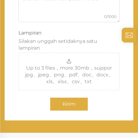
0/1000
Lampiran
Silakan unggah setidaknya satu
lampiran
Up to 3 files，more 30mb，suppor
jpg、jpeg、png、pdf、doc、docx、
xls、xlsx、csv、txt
Kirim