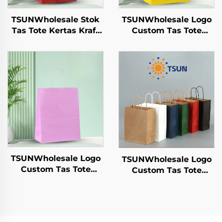
TSUNWholesale Stok
TSUNWholesale Logo
Tas Tote Kertas Kraft
Custom Tas Tote
dengan Logo Custom
Kertas Kraft dengan
untuk Pengambilan
Permukaan Sablon
dan Hadiah Tahun
untuk Pengiriman
Baru/Christmas
Makanan
Packaging Bag
Pengambilan Tahun
Baru/Christmas
TSUNWholesale Logo
TSUNWholesale Logo
Custom Tas Tote
Custom Tas Tote
Kertas Kraft dengan
Kertas Kraft dengan
Permukaan Sablon
Permukaan Sablon
untuk Pengiriman
untuk Penyimpanan
Makanan
Plastik Makanan