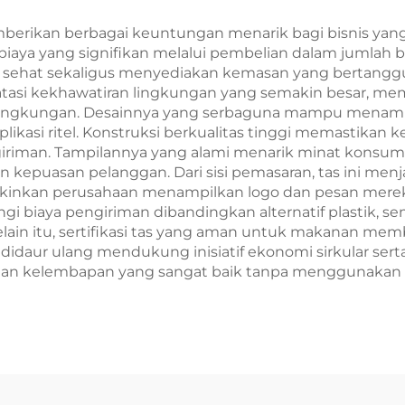
ternatif Plastik
Sablon
mberikan berbagai keuntungan menarik bagi bisnis yang
iaya yang signifikan melalui pembelian dalam jumlah 
hat sekaligus menyediakan kemasan yang bertanggung
atasi kekhawatiran lingkungan yang semakin besar, m
i lingkungan. Desainnya yang serbaguna mampu menamp
ikasi ritel. Konstruksi berkualitas tinggi memastikan 
riman. Tampilannya yang alami menarik minat konsum
 kepuasan pelanggan. Dari sisi pemasaran, tas ini menja
kinkan perusahaan menampilkan logo dan pesan mereka
i biaya pengiriman dibandingkan alternatif plastik, 
in itu, sertifikasi tas yang aman untuk makanan memb
t didaur ulang mendukung inisiatif ekonomi sirkular s
anan kelembapan yang sangat baik tanpa menggunakan 