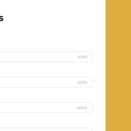
s
0/100
0/100
0/200