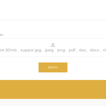
an
，more 30mb，suppor jpg、jpeg、png、pdf、doc、docx、xl
Kirim