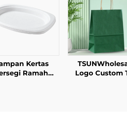
ampan Kertas
TSUNWholesa
ersegi Ramah
Logo Custom 
gkungan Sekali
Tote Kertas Kr
kai Alat Makan
untuk Pengamb
akanan Pizza
Makanan Tah
ndwich Permen
Baru/Christm
ola Bulat/Oval
dengan Permu