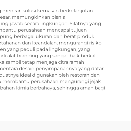
Pengambilan Tahun
Baru/Christmas
 mencari solusi kemasan berkelanjutan.
besar, memungkinkan bisnis
 jawab secara lingkungan. Sifatnya yang
embantu perusahaan mencapai tujuan
ung berbagai ukuran dan berat produk,
ketahanan dan keandalan, mengurangi risiko
en yang peduli pada lingkungan, yang
di alat branding yang sangat baik berkat
 sambil tetap menjaga citra ramah
sementara desain penyimpanannya yang datar
uatnya ideal digunakan oleh restoran dan
erta membantu perusahaan mengurangi jejak
bahan kimia berbahaya, sehingga aman bagi