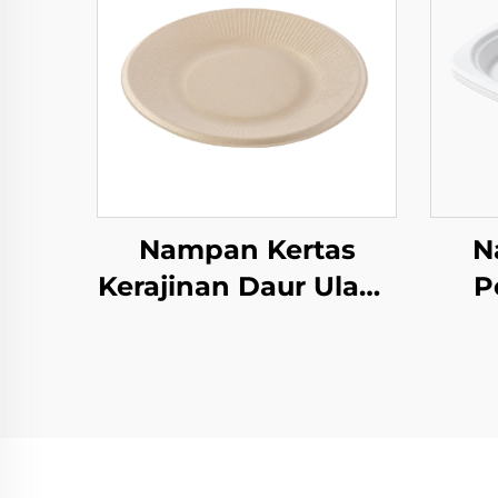
Nampan Kertas
N
Kerajinan Daur Ulang
P
untuk Gelas Salad,
Lin
Camilan, Sushi, Pizza,
Pa
Roti, Permen,
M
Cokelat, dan
Sa
Hamburger - untuk
P