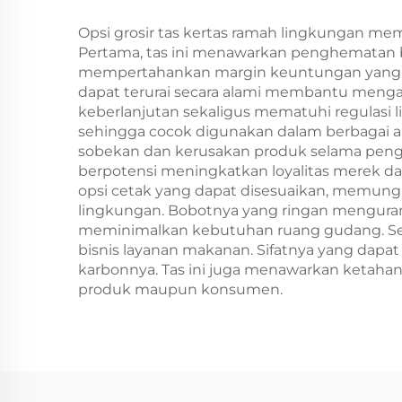
Catering dan
Al
Kerajinan
Opsi grosir tas kertas ramah lingkungan me
Pertama, tas ini menawarkan penghematan b
mempertahankan margin keuntungan yang se
dapat terurai secara alami membantu meng
keberlanjutan sekaligus mematuhi regulas
sehingga cocok digunakan dalam berbagai apl
sobekan dan kerusakan produk selama pengi
berpotensi meningkatkan loyalitas merek dan
opsi cetak yang dapat disesuaikan, memung
lingkungan. Bobotnya yang ringan mengurang
meminimalkan kebutuhan ruang gudang. Sela
bisnis layanan makanan. Sifatnya yang dapa
karbonnya. Tas ini juga menawarkan ketah
produk maupun konsumen.