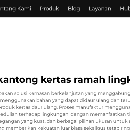
entang Kami
Produk
Blog
Layanan
Hub
 kantong kertas ramah lin
rupakan solusi kemasan berkelanjutan yang menggabu
ksi menggunakan bahan yang dapat didaur ulang dan terur
ta produk kertas daur ulang. Proses manufaktur menggu
dulian terhadap lingkungan, dengan memanfaatkan tinta 
 pegangan yang kuat, dan berbagai pilihan ukuran unt
yang memberikan kekuatan luar biasa sekaligus tetap 