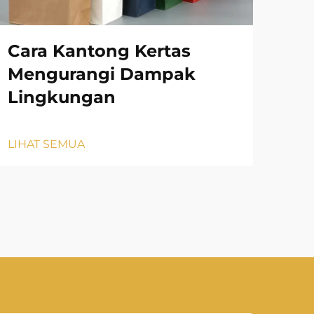
Cara Kantong Kertas
Ca
Mengurangi Dampak
ya
Lingkungan
Ke
LIHAT SEMUA
LIH