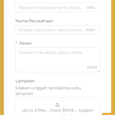
0/100
Nama Perusahaan
0/200
Pesan
0/1000
Lampiran
Silakan unggah setidaknya satu
lampiran
Up to 3 files，more 30mb，suppor