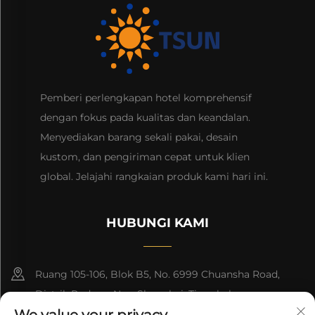
Pemberi perlengkapan hotel komprehensif
dengan fokus pada kualitas dan keandalan.
Menyediakan barang sekali pakai, desain
kustom, dan pengiriman cepat untuk klien
global. Jelajahi rangkaian produk kami hari ini.
HUBUNGI KAMI
Ruang 105-106, Blok B5, No. 6999 Chuansha Road,
Distrik Pudong Nee, Shanghai, Tiongkok