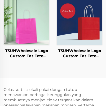
untuk Pengambilan
Permukaan Sablon
dan Hadiah Tahun
untuk Pengiriman
Baru/Christmas
Makanan
Packaging Bag
Pengambilan Tahun
Baru/Christmas
TSUNWholesale Logo
TSUNWholesale Logo
Custom Tas Tote
Custom Tas Tote
Kertas Kraft dengan
Kertas Kraft dengan
Permukaan Sablon
Permukaan Sablon
untuk Penyimpanan
untuk Penyimpanan
Plastik Makanan
Plastik Makanan
Tahun Baru/Christmas
Tahun Baru/Christmas
Kerajinan
Kerajinan
Gelas kertas sekali pakai dengan tutup
menawarkan berbagai keunggulan yang
membuatnya menjadi tidak tergantikan dalam
operasional layanan makanan modern. Pertama,