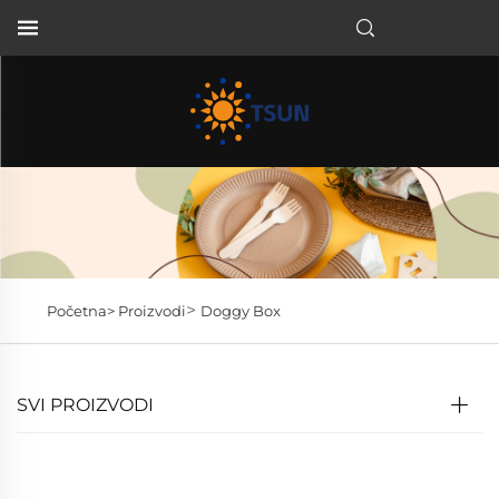
HR
>
Početna>
Proizvodi
Doggy Box
SVI PROIZVODI