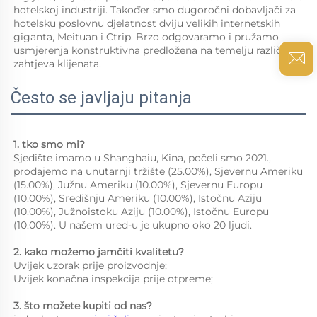
hotelskoj industriji. Također smo dugoročni dobavljači za 
hotelsku poslovnu djelatnost dviju velikih internetskih 
giganta, Meituan i Ctrip. Brzo odgovaramo i pružamo 
usmjerenja konstruktivna predložena na temelju različitih 
zahtjeva klijenata. 
Često se javljaju pitanja
1. tko smo mi?   
Sjedište imamo u Shanghaiu, Kina, počeli smo 2021., 
prodajemo na unutarnji tržište (25.00%), Sjevernu Ameriku 
(15.00%), Južnu Ameriku (10.00%), Sjevernu Europu 
(10.00%), Središnju Ameriku (10.00%), Istočnu Aziju 
(10.00%), Južnoistoku Aziju (10.00%), Istočnu Europu 
(10.00%). U našem ured-u je ukupno oko 20 ljudi. 
2. kako možemo jamčiti kvalitetu?   
Uvijek uzorak prije proizvodnje;   
Uvijek konačna inspekcija prije otpreme;   
3. što možete kupiti od nas?   