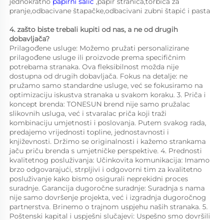
jednokratno 
papirni šalic 
,papir stranica,torbica za 
pranje,odbacivane štapačke,odbacivani zubni štapić i pasta 
4. zašto biste trebali kupiti od nas, a ne od drugih 
dobavljača?   
Prilagođene usluge: Možemo pružati personalizirane 
prilagođene usluge ili proizvode prema specifičnim 
potrebama stranaka. Ova fleksibilnost možda nije 
dostupna od drugih dobavljača. Fokus na detalje: ne 
pružamo samo standardne usluge, već se fokusiramo na 
optimizaciju iskustva stranaka u svakom koraku. 3. Priča i 
koncept brenda: TONESUN brend nije samo pružalac 
slikovnih usluga, već i stvaralac priča koji traži 
kombinaciju umjetnosti i poslovanja. Putem svakog rada, 
predajemo vrijednosti topline, jednostavnosti i 
književnosti. Držimo se originalnosti i kažemo strankama 
jaču priču brenda s umjetničke perspektive. 4. Prednosti 
kvalitetnog posluživanja: Učinkovita komunikacija: Imamo 
brzo odgovarajući, strpljivi i odgovorni tim za kvalitetno 
posluživanje kako bismo osigurali neprekidni proces 
suradnje. Garancija dugoročne suradnje: Suradnja s nama 
nije samo dovršenje projekta, već i izgradnja dugoročnog 
partnerstva. Brinemo o trajnom uspjehu naših stranaka. 5. 
Poštenski kapital i uspješni slučajevi: Uspešno smo dovršili 