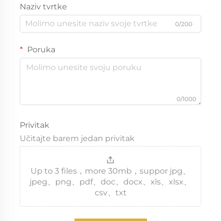
Naziv tvrtke
0/200
Poruka
0/1000
Privitak
Učitajte barem jedan privitak
Up to 3 files，more 30mb，suppor jpg、
jpeg、png、pdf、doc、docx、xls、xlsx、
csv、txt