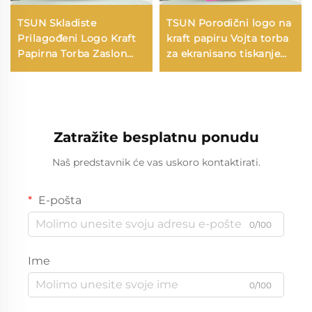
TSUN Skladiste
TSUN Porodični logo na
Prilagođeni Logo Kraft
kraft papiru Vojta torba
Papirna Torba Zaslon
za ekranisano tiskanje
Tiskanje Površina Nova
na površini Nova
Godina/Božić Odvoz
godina/Božić
HRana Shipping Karton
Preuzimanje hrane
Plastično pakiranje
Štapci
Zatražite besplatnu ponudu
Naš predstavnik će vas uskoro kontaktirati.
E-pošta
0/100
Ime
0/100