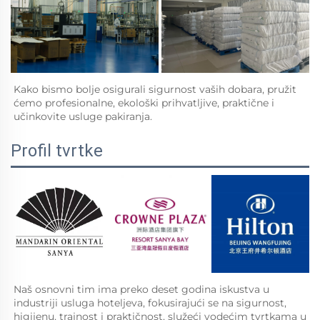
Kako bismo bolje osigurali sigurnost vaših dobara, pružit 
ćemo profesionalne, ekološki prihvatljive, praktične i 
učinkovite usluge pakiranja.   
Profil tvrtke
Naš osnovni tim ima preko deset godina iskustva u 
industriji usluga hoteljeva, fokusirajući se na sigurnost, 
higijenu, trajnost i praktičnost, služeći vodećim tvrtkama u 