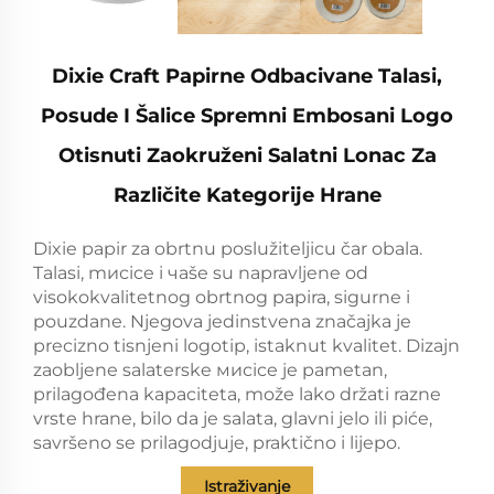
Dixie Craft Papirne Odbacivane Talasi,
Posude I Šalice Spremni Embosani Logo
Otisnuti Zaokruženi Salatni Lonac Za
Različite Kategorije Hrane
Dixie papir za obrtnu poslužiteljicu čar obala.
Talasi, mисice i чaše su napravljene od
visokokvalitetnog obrtnog papira, sigurne i
pouzdanе. Njegova jedinstvena značajka je
precizno tisnjeni logotip, istaknut kvalitet. Dizajn
zaobljenе salaterske мисice јe pametan,
prilagođena kapaciteta, može lako držati razne
vrste hrane, bilo da je salata, glavni jelo ili piće,
savršeno se prilagodjuje, praktično i lijepo.
Istraživanje