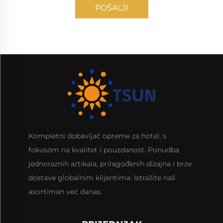
POŠALJI
Kompletni dobavljač opreme za hotel, s
fokusom na kvalitet i pouzdanost. Ponudba
jednoraznih artikala, prilagođenih dizajna i brze
dostave globalnim klijentima. Istražite naš
asortiman već danas.