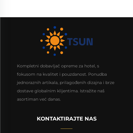
Kompletni dobavljač opreme za hotel, s
fokusom na kvalitet i pouzdanost. Ponudba
jednoraznih artikala, prilagođenih dizajna i brze
dostave globalnim klijentima. Istražite naš
asortiman već danas.
KONTAKTIRAJTE NAS