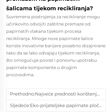
šalicama tijekom recikliranja?
Suvremena postrojenja za recikliranje mogu
učinkovito odvojiti zaštitne premaze od
papirnatih vlakana tijekom procesa
recikliranja. Mnoge nove papirnate šalice
koriste inovativne barijere posebno dizajnirane
tako da se lako odvajaju tijekom recikliranja,
što omogućuje povrat i ponovnu upotrebu
papirnate komponente u drugim
proizvodima.
Prethodno:
Najveće prednosti korištenja papirnatih čaša za vaš posao
Sljedeće:
Eko-prijateljske papirnate pločice: Najbolje održive opcije