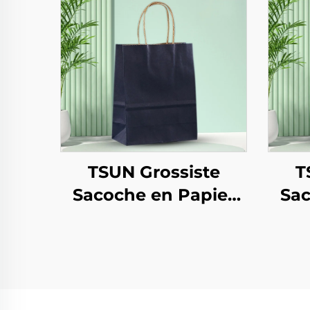
TSUN Grossiste
T
Sacoche en Papier
Sac
Kraft avec Logo Sur
Kra
Mesure pour
M
l'Emporté Nouvel
d'I
An/Noël
N
Conditionnement