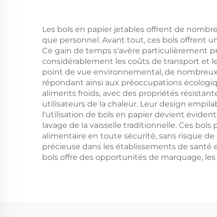
Alimentaire
Em
Impression Écran
Les bols en papier jetables offrent de nomb
que personnel. Avant tout, ces bols offrent un 
Ce gain de temps s'avère particulièrement pr
considérablement les coûts de transport et l
point de vue environnemental, de nombreux b
répondant ainsi aux préoccupations écologiq
aliments froids, avec des propriétés résistan
utilisateurs de la chaleur. Leur design empila
l'utilisation de bols en papier devient évide
lavage de la vaisselle traditionnelle. Ces bo
alimentaire en toute sécurité, sans risque d
précieuse dans les établissements de santé et
bols offre des opportunités de marquage, les 