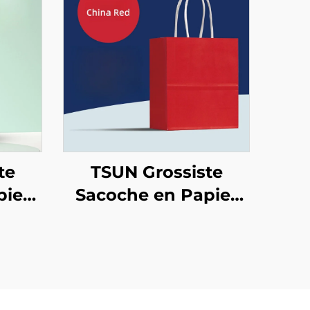
te
TSUN Grossiste
pier
Sacoche en Papier
 Sur
Kraft avec Logo Sur
ce
Mesure Surface
cran
d'Impression Écran
ël
Nouvel An/Noël
à
Nourriture à