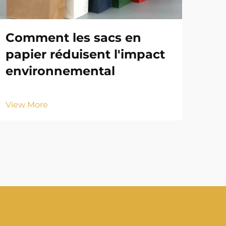
Comment les sacs en
Sa
papier réduisent l'impact
pe
environnemental
en
View More
Vie