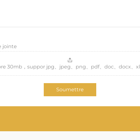
 jointe
，more 30mb，suppor jpg、jpeg、png、pdf、doc、docx、xl
Soumettre