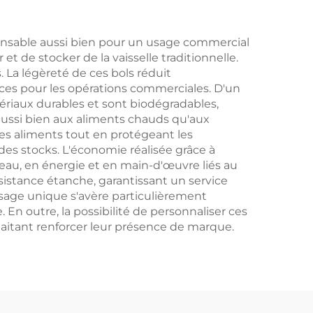
ton
Emporter
n
Conditionnement
pensable aussi bien pour un usage commercial
 et de stocker de la vaisselle traditionnelle.
Plastique Artisanat
La légèreté de ces bols réduit
aces pour les opérations commerciales. D'un
riaux durables et sont biodégradables,
aussi bien aux aliments chauds qu'aux
des aliments tout en protégeant les
 des stocks. L'économie réalisée grâce à
 eau, en énergie et en main-d'œuvre liés au
ésistance étanche, garantissant un service
usage unique s'avère particulièrement
En outre, la possibilité de personnaliser ces
haitant renforcer leur présence de marque.