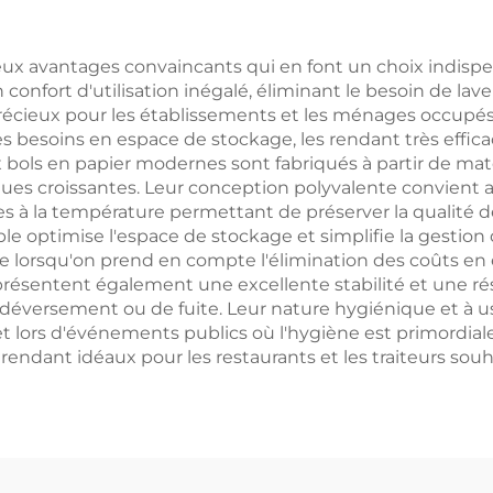
porter Carton
Emporter Car
d'Expédition
d'Expéditio
reux avantages convaincants qui en font un choix indis
confort d'utilisation inégalé, éliminant le besoin de laver
écieux pour les établissements et les ménages occupés. 
es besoins en espace de stockage, les rendant très effic
ols en papier modernes sont fabriqués à partir de maté
ues croissantes. Leur conception polyvalente convient 
tes à la température permettant de préserver la qualité 
ble optimise l'espace de stockage et simplifie la gestion
nte lorsqu'on prend en compte l'élimination des coûts en
ls présentent également une excellente stabilité et une r
e déversement ou de fuite. Leur nature hygiénique et à 
 lors d'événements publics où l'hygiène est primordiale. 
rendant idéaux pour les restaurants et les traiteurs sou