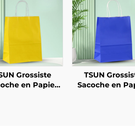
SUN Grossiste
TSUN Grossis
oche en Papier
Sacoche en Pa
ft avec Logo Sur
Kraft avec Logo
esure Surface
Mesure Surfa
mpression Écran
d'Impression É
ouvel An/Noël
Nouvel An/No
Nourriture à
Nourriture 