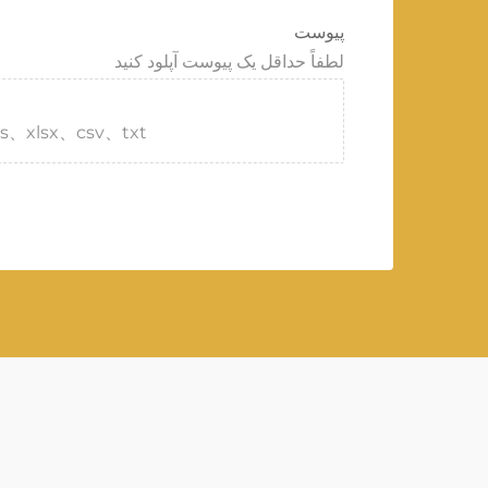
پیوست
لطفاً حداقل یک پیوست آپلود کنید
s、xlsx、csv、txt