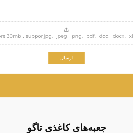
，more 30mb，suppor jpg、jpeg、png、pdf、doc、docx、xl
ارسال
جعبه‌های کاغذی تاگو