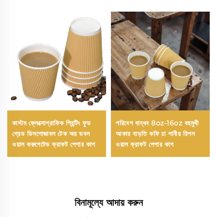
কাস্টম ফ্লেক্সোগ্রাফিক প্রিন্টিং ফুড
পরিবেশ বান্ধব 8oz-16oz বহুমুখী
গ্রেড ডিসপোজাবল টেক অয় ডবল
আকার বাড়তি কফি চা পানীয় রিপল
ওয়াল করুগেটেড ক্রাফট পেপার কাপ
ওয়াল ক্রাফট পেপার কাপ
বিনামূল্যে আদায় করুন