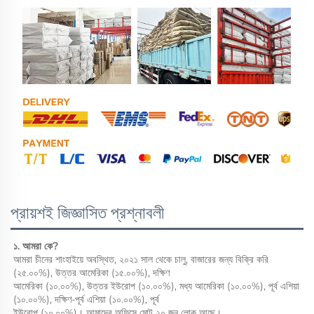
প্রায়শই জিজ্ঞাসিত প্রশ্নাবলী
১. আমরা কে? 
আমরা চীনের শাংহাইয়ে অবস্থিত, ২০২১ সাল থেকে চালু, বাজারের জন্য বিক্রি করি 
(২৫.০০%), উত্তর আমেরিকা (১৫.০০%), দক্ষিণ 
আমেরিকা (১০.০০%), উত্তর ইউরোপ (১০.০০%), মধ্য আমেরিকা (১০.০০%), পূর্ব এশিয়া 
(১০.০০%), দক্ষিণ-পূর্ব এশিয়া (১০.০০%), পূর্ব 
ইউরোপ (১০.০০%)। আমাদের অফিসে মোট ২০ জন লোক আছে। 