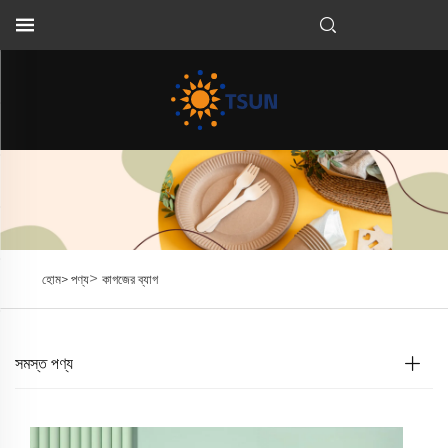
BN
>
হোম>
পণ্য
কাগজের ব্যাগ
সমস্ত পণ্য