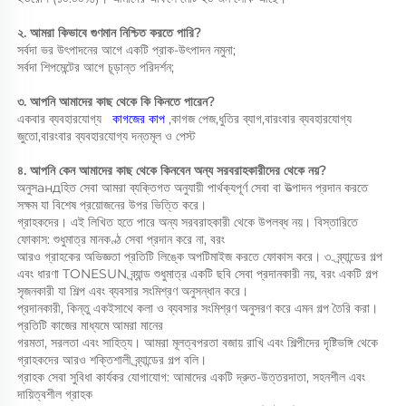
২. আমরা কিভাবে গুণমান নিশ্চিত করতে পারি? 
সর্বদা ভর উৎপাদনের আগে একটি প্রাক-উৎপাদন নমুনা; 
সর্বদা শিপমেন্টের আগে চূড়ান্ত পরিদর্শন; 
৩. আপনি আমাদের কাছ থেকে কি কিনতে পারেন? 
একবার ব্যবহারযোগ্য   
কাগজের কাপ 
,কাগজ পেজ,ধুতির ব্যাগ,বারংবার ব্যবহারযোগ্য 
জুতো,বারংবার ব্যবহারযোগ্য দন্তমূল ও পেস্ট 
৪. আপনি কেন আমাদের কাছ থেকে কিনবেন অন্য সরবরাহকারীদের থেকে নয়? 
অনুসандহিত সেবা আমরা ব্যক্তিগত অনুযায়ী পার্থক্যপূর্ণ সেবা বা উত্পাদন প্রদান করতে 
সক্ষম যা বিশেষ প্রয়োজনের উপর ভিত্তি করে। 
গ্রাহকদের। এই লিখিত হতে পারে অন্য সরবরাহকারী থেকে উপলব্ধ নয়। বিস্তারিতে 
ফোকাস: শুধুমাত্র মানকণ্ঠ সেবা প্রদান করে না, বরং 
আরও গ্রাহকের অভিজ্ঞতা প্রতিটি লিঙ্কে অপটিমাইজ করতে ফোকাস করে। ৩. ব্র্যান্ডের গল্প 
এবং ধারণা TONESUN ব্র্যান্ড শুধুমাত্র একটি ছবি সেবা প্রদানকারী নয়, বরং একটি গল্প 
সৃজনকারী যা শিল্প এবং ব্যবসার সংমিশ্রণ অনুসন্ধান করে। 
প্রদানকারী, কিন্তু একইসাথে কলা ও ব্যবসার সংমিশ্রণ অনুসরণ করে এমন গল্প তৈরি করা। 
প্রতিটি কাজের মাধ্যমে আমরা মানের 
গরমতা, সরলতা এবং সাহিত্য। আমরা মূলত্বপরতা বজায় রাখি এবং শিল্পীদের দৃষ্টিভঙ্গি থেকে 
গ্রাহকদের আরও শক্তিশালী ব্র্যান্ডের গল্প বলি। 
গ্রাহক সেবা সুবিধা কার্যকর যোগাযোগ: আমাদের একটি দ্রুত-উত্তরদাতা, সহনশীল এবং 
দায়িত্বশীল গ্রাহক 