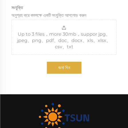
সংযুক্তি
অনুগ্রহ করে কমপক্ষে একটি সংযুক্তি আপলোড করুন
Up to 3 files，more 30mb，suppor jpg、
jpeg、png、pdf、doc、docx、xls、xlsx、
csv、txt
জমা দিন