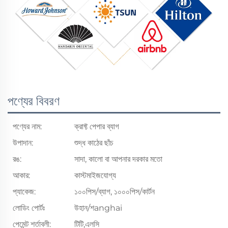
পণ্যের বিবরণ
পণ্যের নাম:
ক্রাফ্ট পেপার ব্যাগ
উপাদান:
শুদ্ধ কাঠের ছাঁচ
রঙ:
সাদা, কালো বা আপনার দরকার মতো
আকার:
কাস্টমাইজযোগ্য
প্যাকেজ:
১০০পিস/ব্যাগ, ১০০০পিস/কার্টন
লোডিং পোর্টঃ
উহান/শanghai
পেমেন্ট শর্তাবলী:
টিটি,এলসি