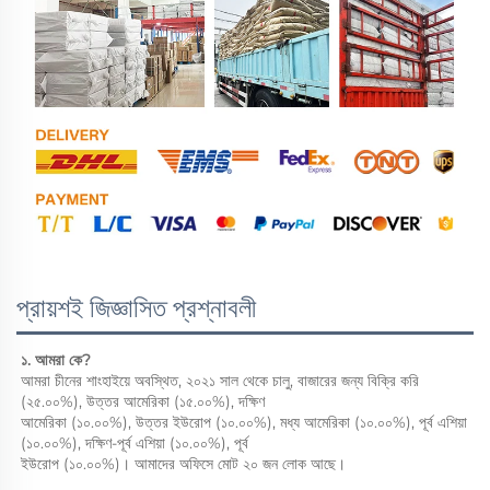
প্রায়শই জিজ্ঞাসিত প্রশ্নাবলী
১. আমরা কে? 
আমরা চীনের শাংহাইয়ে অবস্থিত, ২০২১ সাল থেকে চালু, বাজারের জন্য বিক্রি করি 
(২৫.০০%), উত্তর আমেরিকা (১৫.০০%), দক্ষিণ 
আমেরিকা (১০.০০%), উত্তর ইউরোপ (১০.০০%), মধ্য আমেরিকা (১০.০০%), পূর্ব এশিয়া 
(১০.০০%), দক্ষিণ-পূর্ব এশিয়া (১০.০০%), পূর্ব 
ইউরোপ (১০.০০%)। আমাদের অফিসে মোট ২০ জন লোক আছে। 