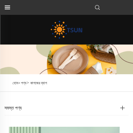
BN
>
হোম>
পণ্য
কাগজের ব্যাগ
সমস্ত পণ্য