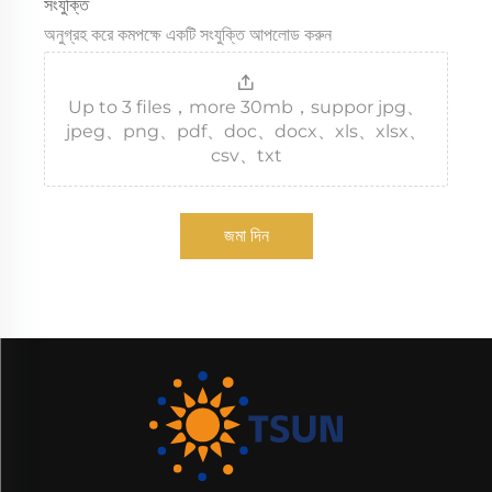
সংযুক্তি
অনুগ্রহ করে কমপক্ষে একটি সংযুক্তি আপলোড করুন
Up to 3 files，more 30mb，suppor jpg、
jpeg、png、pdf、doc、docx、xls、xlsx、
csv、txt
জমা দিন