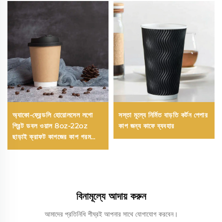
অ্যাকো-ফ্রেন্ডলি হোয়োলসেল লগো
সস্তা মূল্যে নির্মিত বাড়তি কর্টন পেপার
প্রিন্ট ডবল ওয়াল 8oz-22oz
কাপ জন্য কাফে ব্যবহার
ছাড়াই ক্রাফট কাগজের কাপ গরম
পানীয়ের জন্য
বিনামূল্যে আদায় করুন
আমাদের প্রতিনিধি শীঘ্রই আপনার সাথে যোগাযোগ করবেন।