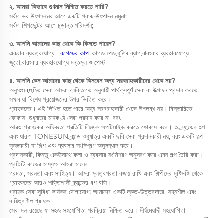
২. আমরা কিভাবে গুণমান নিশ্চিত করতে পারি? 
সর্বদা ভর উৎপাদনের আগে একটি প্রাক-উৎপাদন নমুনা; 
সর্বদা শিপমেন্টের আগে চূড়ান্ত পরিদর্শন; 
৩. আপনি আমাদের কাছ থেকে কি কিনতে পারেন? 
একবার ব্যবহারযোগ্য   
কাগজের কাপ 
,কাগজ পেজ,ধুতির ব্যাগ,বারংবার ব্যবহারযোগ্য 
জুতো,বারংবার ব্যবহারযোগ্য দন্তমূল ও পেস্ট 
৪. আপনি কেন আমাদের কাছ থেকে কিনবেন অন্য সরবরাহকারীদের থেকে নয়? 
অনুসандহিত সেবা আমরা ব্যক্তিগত অনুযায়ী পার্থক্যপূর্ণ সেবা বা উত্পাদন প্রদান করতে 
সক্ষম যা বিশেষ প্রয়োজনের উপর ভিত্তি করে। 
গ্রাহকদের। এই লিখিত হতে পারে অন্য সরবরাহকারী থেকে উপলব্ধ নয়। বিস্তারিতে 
ফোকাস: শুধুমাত্র মানকণ্ঠ সেবা প্রদান করে না, বরং 
আরও গ্রাহকের অভিজ্ঞতা প্রতিটি লিঙ্কে অপটিমাইজ করতে ফোকাস করে। ৩. ব্র্যান্ডের গল্প 
এবং ধারণা TONESUN ব্র্যান্ড শুধুমাত্র একটি ছবি সেবা প্রদানকারী নয়, বরং একটি গল্প 
সৃজনকারী যা শিল্প এবং ব্যবসার সংমিশ্রণ অনুসন্ধান করে। 
প্রদানকারী, কিন্তু একইসাথে কলা ও ব্যবসার সংমিশ্রণ অনুসরণ করে এমন গল্প তৈরি করা। 
প্রতিটি কাজের মাধ্যমে আমরা মানের 
গরমতা, সরলতা এবং সাহিত্য। আমরা মূলত্বপরতা বজায় রাখি এবং শিল্পীদের দৃষ্টিভঙ্গি থেকে 
গ্রাহকদের আরও শক্তিশালী ব্র্যান্ডের গল্প বলি। 
গ্রাহক সেবা সুবিধা কার্যকর যোগাযোগ: আমাদের একটি দ্রুত-উত্তরদাতা, সহনশীল এবং 
দায়িত্বশীল গ্রাহক 
সেবা দল রয়েছে যা সহজ সহযোগিতা প্রক্রিয়া নিশ্চিত করে। দীর্ঘমেয়াদী সহযোগিতা 