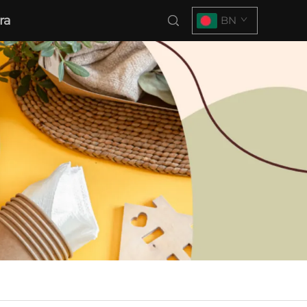
ra
BN