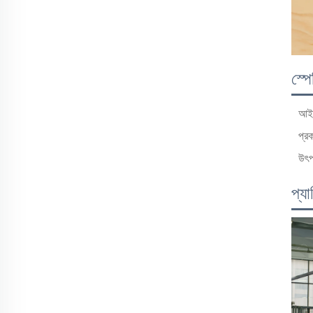
স্প
আই
প্র
উৎপ
প্য