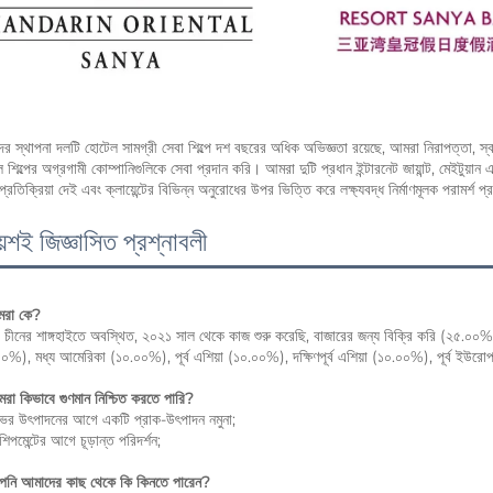
র স্থাপনা দলটি হোটেল সামগ্রী সেবা শিল্পে দশ বছরের অধিক অভিজ্ঞতা রয়েছে, আমরা নিরাপত্তা, স্বাস
 শিল্পের অগ্রগামী কোম্পানিগুলিকে সেবা প্রদান করি। আমরা দুটি প্রধান ইন্টারনেট জায়ান্ট, মেইটুয়ান
 প্রতিক্রিয়া দেই এবং ক্লায়েন্টের বিভিন্ন অনুরোধের উপর ভিত্তি করে লক্ষ্যবদ্ধ নির্মাণমূলক পরামর্শ প
য়শই জিজ্ঞাসিত প্রশ্নাবলী
মরা কে? 
চীনের শাঙ্গহাইতে অবস্থিত, ২০২১ সাল থেকে কাজ শুরু করেছি, বাজারের জন্য বিক্রি করি (২৫.
০%), মধ্য আমেরিকা (১০.০০%), পূর্ব এশিয়া (১০.০০%), দক্ষিণপূর্ব এশিয়া (১০.০০%), পূর
রা কিভাবে গুণমান নিশ্চিত করতে পারি? 
া ভর উৎপাদনের আগে একটি প্রাক-উৎপাদন নমুনা; 
 শিপমেন্টের আগে চূড়ান্ত পরিদর্শন; 
পনি আমাদের কাছ থেকে কি কিনতে পারেন? 