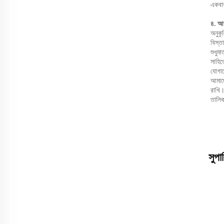
একবার
৪. আপ
অনুকূ
বিস্ত
শুধুম
সাহিত
যোগায
আমাদে
রাখি।
তালিক
সুপা