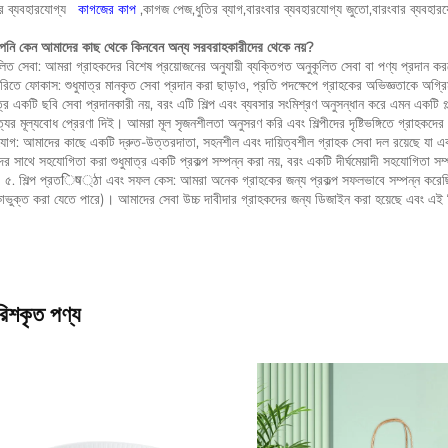
 ব্যবহারযোগ্য   
কাগজের কাপ 
,কাগজ পেজ,ধুতির ব্যাগ,বারংবার ব্যবহারযোগ্য জুতো,বারংবার ব্যবহারয
নি কেন আমাদের কাছ থেকে কিনবেন অন্য সরবরাহকারীদের থেকে নয়? 
লিত সেবা: আমরা গ্রাহকদের বিশেষ প্রয়োজনের অনুযায়ী ব্যক্তিগত অনুকূলিত সেবা বা পণ্য প্রদান
ারিতে ফোকাস: শুধুমাত্র মানকৃত সেবা প্রদান করা ছাড়াও, প্রতি পদক্ষেপে গ্রাহকের অভিজ্ঞতাকে অগ্র
াত্র একটি ছবি সেবা প্রদানকারী নয়, বরং এটি শিল্প এবং ব্যবসার সংমিশ্রণ অনুসন্ধান করে এমন একটি 
্যের মূল্যবোধ প্রেরণা দিই। আমরা মূল সৃজনশীলতা অনুসরণ করি এবং শিল্পীদের দৃষ্টিভঙ্গিতে গ্রাহকদের জন
োগ: আমাদের কাছে একটি দ্রুত-উত্তরদাতা, সহনশীল এবং দায়িত্বশীল গ্রাহক সেবা দল রয়েছে যা একটি সু
র সাথে সহযোগিতা করা শুধুমাত্র একটি প্রকল্প সম্পন্ন করা নয়, বরং একটি দীর্ঘমেয়াদী সহযোগিতা সম
 ৫. শিল্প প্রতिष্ঠা এবং সফল কেস: আমরা অনেক গ্রাহকের জন্য প্রকল্প সফলভাবে সম্পন্ন করেছি এব
াভুক্ত করা যেতে পারে)। আমাদের সেবা উচ্চ দাবীদার গ্রাহকদের জন্য ডিজাইন করা হয়েছে এবং এই নির
রিশকৃত পণ্য