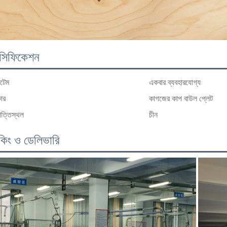
েসিফিকেশন
টেম
একবার ব্যবহারযোগ্য
কার
কাগজের কাপ বাউল প্লেট
ত্তিস্থল
চীন
াকিং ও ডেলিভারি