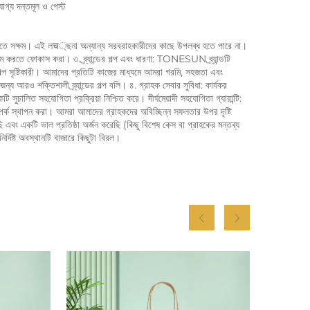
োগ্য দন্তমূল ও পেস্ট 
 করতে সক্ষম। এই লच্ছনা অন্যান্য সরবরাহকারীদের কাছে উপলব্ধ হতে পারে না। 
িম করতে ফোকাস করা। ৩. ব্র্যান্ডের গল্প এবং ধারণা: TONESUN ব্র্যান্ডটি 
গল্প সৃষ্টিকারী। আমাদের প্রতিটি কাজের মাধ্যমে আমরা গরমি, সহজতা এবং 
্য আরও শক্তিশালী ব্র্যান্ডের গল্প বলি। ৪. গ্রাহক সেবার সুবিধা: কার্যকর 
চালিত সহযোগিতা প্রক্রিয়া নিশ্চিত করে। দীর্ঘমেয়াদী সহযোগিতা গ্যারান্টি: 
্পর্ক স্থাপন করা। আমরা আমাদের গ্রাহকদের অবিচ্ছিন্ন সফলতার উপর দৃষ্টি 
ং একটি ভাল প্রতিষ্ঠা অর্জন করেছি (কিছু বিশেষ কেস বা গ্রাহকের মন্তব্য 
্দিষ্ট অবস্থানটি বাজারে কিছুটা বিরল। 