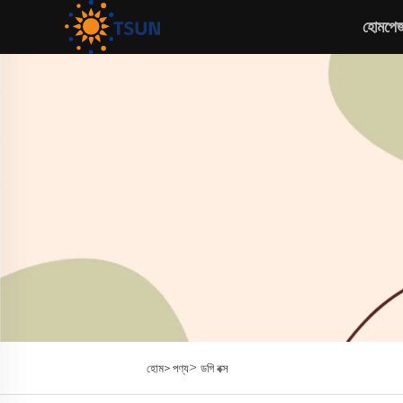
হোমপে
>
হোম>
পণ্য
ডগি বক্স