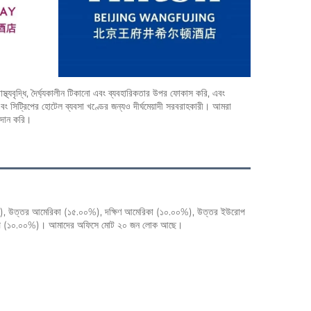
্থ্যবৃদ্ধি, দৈর্ঘ্যকালীন টিকানো এবং ব্যবহারিকতার উপর ফোকাস করি, এবং 
 এবং সিট্রিপের হোটেল ব্যবসা খণ্ডের জন্যও দীর্ঘমেয়াদী সরবরাহকারী। আমরা 
্রদান করি। 
০০%), উত্তর আমেরিকা (১৫.০০%), দক্ষিণ আমেরিকা (১০.০০%), উত্তর ইউরোপ 
্ব ইউরোপ (১০.০০%)। আমাদের অফিসে মোট ২০ জন লোক আছে। 