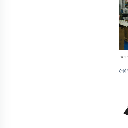
আপনার
কোম