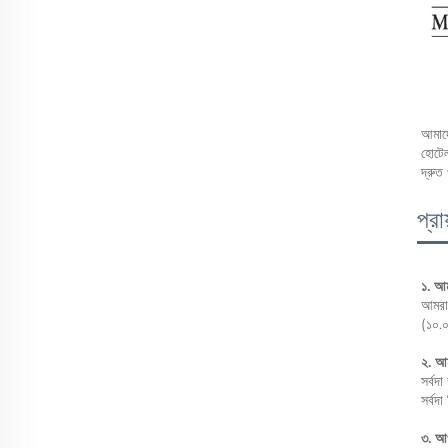
আমাদে
হোটেল
দ্রুত
প্রা
১. আ
আমরা 
(১০.০
২. আম
সর্বদ
সর্বদা
৩. আ