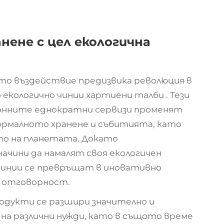
нене с цел екологична
то въздействие предизвика революция в
 екологично чинии
хартиени талби
. Тези
онните еднократни сервизи променят
формалното хранене и събитията, като
то на планетата. Докато
чини да намалят своя екологичен
чинии се превръщат в иновативно
с отговорност.
одукти се разшири значително и
 на различни нужди, като в същото време