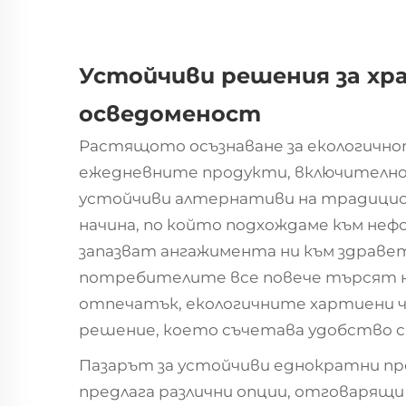
Устойчиви решения за хра
осведоменост
Растящото осъзнаване за екологично
ежедневните продукти, включително
устойчиви алтернативи на традици
начина, по който подхождаме към не
запазват ангажимента ни към здраве
потребителите все повече търсят на
отпечатък, екологичните хартиени 
решение, което съчетава удобство 
Пазарът за устойчиви еднократни пр
предлага различни опции, отговарящи