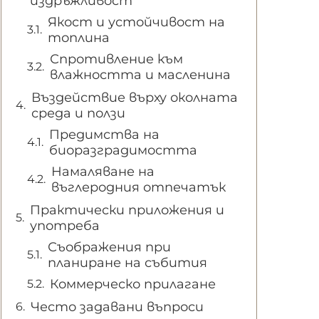
издръжливост
Якост и устойчивост на
топлина
Спротивление към
влажността и масленина
Въздействие върху околната
среда и ползи
Предимства на
биоразградимостта
Намаляване на
въглеродния отпечатък
Практически приложения и
употреба
Съображения при
планиране на събития
Коммерческо прилагане
Често задавани въпроси