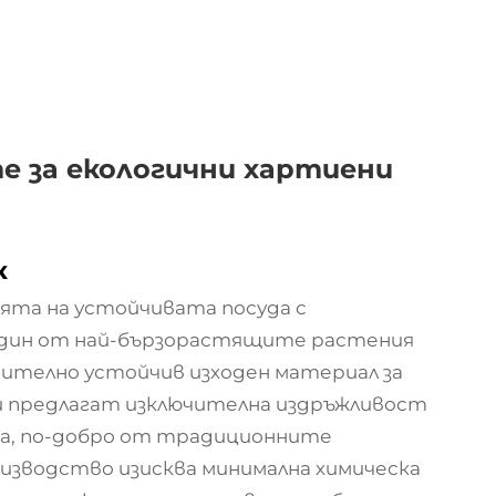
е за екологични хартиени
к
ята на устойчивата посуда с
един от най-бързорастящите растения
чително устойчив изходен материал за
ии предлагат изключителна издръжливост
да, по-добро от традиционните
изводство изисква минимална химическа