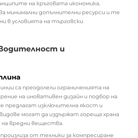
инципите на кръговата икономика.
ва минимални допълнителни ресурси и те
ни в условията на търговски
зводителност и
плина
инии са преодолели ограниченията на
рение на иновативен дизайн и подбор на
че предлагат изключителна якост и
видове могат да издържат гореща храна
е на вредни вещества.
произлиза от техники за компресиране