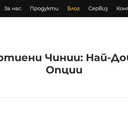
За нас
Продукти
Блог
Сервиз
Кон
ртиени Чинии: Най-Д
Опции