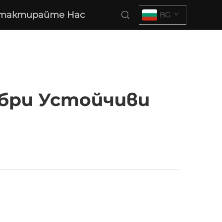
тактирайте Нас
BG
обри Устойчиви