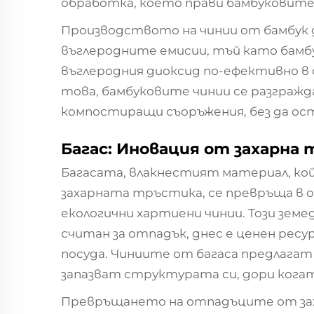
обработка, което прави бамбуковите 
Производството на чинии от бамбук д
въглеродните емисии, тъй като бам
въглеродния диоксид по-ефективно в 
това, бамбуковите чинии се разгражд
компостиращи съоръжения, без да о
Багас: Иновация от захарна
Багасата, влакнестият материал, ко
захарната тръстика, се превръща в 
екологични хартиени чинии. Този земе
считан за отпадък, днес е ценен рес
посуда. Чиниите от багаса предлага
запазват структурата си, дори когат
Превръщането на отпадъците от зах