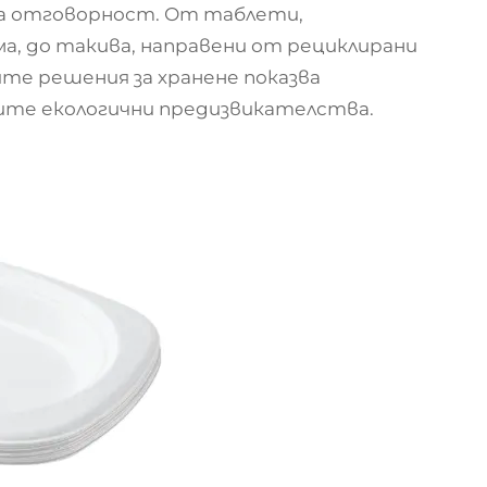
та отговорност. От таблети,
а, до такива, направени от рециклирани
те решения за хранене показва
ите екологични предизвикателства.