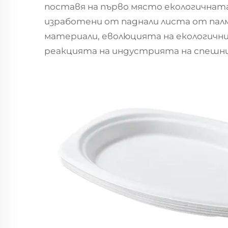
поставя на първо място екологична
изработени от паднали листа от палм
материали, еволюцията на екологични
реакцията на индустрията на спешн