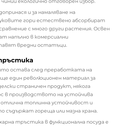
чинии екологично отговорен избор.
опринася и за намаляване на
буковите гори естествено абсорбират
сравнение с много други растения. Освен
ат напълно в комерсиални
ставят вредни остатъци.
 тръстика
йто остава след преработката на
още един революционен материал за
делски страничен продукт, някога
урс в производството на устойчива
т отлична топлинна устойчивост и
о съдържат гореща или мазна храна.
арна тръстика в функционална посуда е