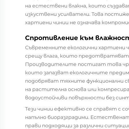
на естествени влакна, които създава
изкуствени усилватели. Това постиже
хартиени чинии не означава компроми
Спротивление към влажност
Съвременните екологични хартиени
срещу влага, които предотвратяват 
Производителите постигат това чре
които запазват екологичните предим
подобряват тяхните функционални св
на растителна основа или компресира
водоустойчиви повърхности без син
Тези чинии ефективно се справят с со
напълно биоразградими. Естественат
прави подходящи за различни ситуации