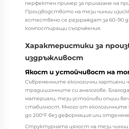
перфектен пример за прилагане на пр
Производството на тези чинии изиск
естествено се разграждат за 60–90 д
компостиращи съоръжения.
Характеристики за прои
издръжливост
Якост и устойчивост на то
Съвременните екологични хартиени ч
традиционните си аналогове. Благода
материали, тези устойчиви опции ве
стабилност. Много от екологичните 
до 200°F без деформация или отделян
Структурната цялост на тези чинии 