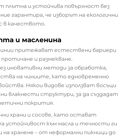
т плътна и устойчива повърхност без
ние гарантира, че изборът на екологични
с в качеството.
та и масленина
 чинии притежават естествени бариери
протичане и размекване.
з иновативни методи за обработка,
ства на чиниите, като едновременно
ойства. Някои видове използват восъци
ни влакнести структури, за да създадат
тетични покрития.
чни храни и сосове, като остават
а устойчивост към масла и течности ги
 на хранене – от неформални пикници до