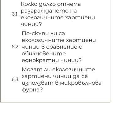
Колко дълго отнема
разграждането на
екологичните хартиени
чинии?
По-скъпи ли са
екологичните хартиени
чинии в сравнение с
обикновените
еднократни чинии?
Могат ли екологичните
хартиени чинии да се
използват в микровълнова
фурна?