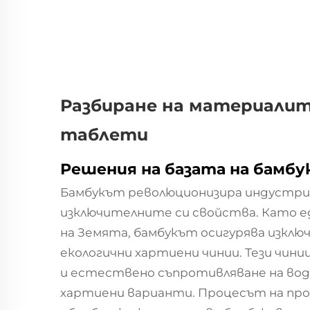
Разбиране на материалит
таблети
Решения на базата на бамбу
Бамбукът революционизира индустри
изключителните си свойства. Като 
на Земята, бамбукът осигурява изклю
екологични хартиени чинии. Тези чин
и естествено съпротивляване на во
хартиени варианти. Процесът на про