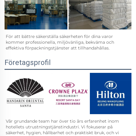
För att bättre säkerställa säkerheten för dina varor 
kommer professionella, miljövänliga, bekväma och 
effektiva förpackningstjänster att tillhandahållas.   
Företagsprofil
Vår grundande team har över tio års erfarenhet inom 
hotellets utrustningstjänstindustri. Vi fokuserar på 
säkerhet, hygien, hållbarhet och praktiskt bruk, och vi 