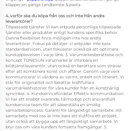
kläpper,en gångs tandborste & pasta 
4. varför ska du köpa från oss och inte från andra 
leverantörer? 
Tillpassade tjänster Vi kan erbjuda personliga tillpassade 
tjänster eller produkter enligt kundens specifika behov. 
Denna flexibilitet finns möjligen inte hos andra 
leverantörer. Fokus på detaljer: vi erbjuder inte bara 
standardservicen, utan fokuserar också på att optimera 
kundupplevelsen i varje länk. 3. Varumärkesberättelse och 
koncept TONESUN varumärke är inte bara en 
bildtjänstleverantör, utan också en berättare som strävar 
efter att kombinera konst och affärer. Genom varje verk 
kommunicerar vi värdena av varmt, enkelt och litterärt. Vi 
står för originalitet och berättar kraftfullare 
varumärkeshistorier för våra kunder från en konstnärlig 
synvinkel. 4. Kundservicefördelar Effektiv kommunikation: 
Vi har ett snabbt svarande, tålmodigt och ansvarsfullt 
kundservice team för att säkerställa en smidig 
samarbetsprocess. Garanti för långsiktigt samarbete: Att 
samarbeta med oss är inte bara att slutföra ett projekt, 
utan också att bygga upp ett långsiktigt samarbete. Vi 
bryr oss om våra kunders fortsatta framgångar. 5. 