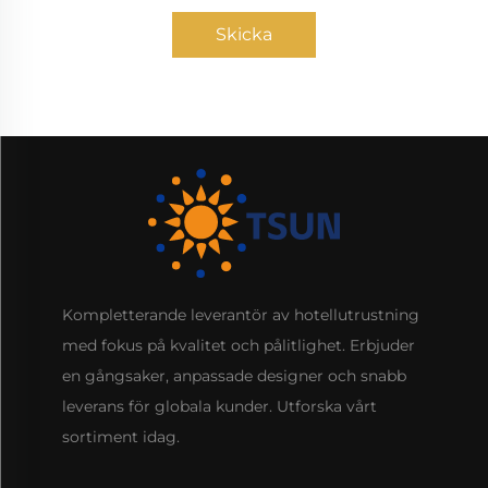
Skicka
Kompletterande leverantör av hotellutrustning
med fokus på kvalitet och pålitlighet. Erbjuder
en gångsaker, anpassade designer och snabb
leverans för globala kunder. Utforska vårt
sortiment idag.