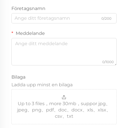
Företagsnamn
0/200
Meddelande
0/1000
Bilaga
Ladda upp minst en bilaga
Up to 3 files，more 30mb，suppor jpg、
jpeg、png、pdf、doc、docx、xls、xlsx、
csv、txt