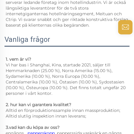
serverar ledande företag inom hotellindustrin. Vi är också 
långsiktiga leverantörer för de två stora 
internetgiganternas hotellnäringsegment, Meituan och 
Ctrip. Vi svarar snabbt och ger riktade konstruktiva förslag 
baserat på klienternas olika begäranden. 
Vanliga frågor
1. vem är vi? 
Vi har bas i Shanghai, Kina, startade 2021, säljer till 
Hemmarknaden (25.00 %), Norra Amerika (15.00 %), 
Sydamerika (10.00 %), Norra Europa (10.00 %), 
Centralamerika (10.00 %), Östasien (10.00 %), Sydostasien 
(10.00 %), Östeuropa (10.00 %). Det finns totalt ungefär 20 
personer i vårt kontor. 
2. hur kan vi garantera kvalitet? 
Alltid en förproduktionssample innan massproduktion; 
Alltid slutlig inspektion innan leverans; 
3.vad kan du köpa av oss? 
engångs   
papperskopp 
,papperssida,vasksäck,en gångs 