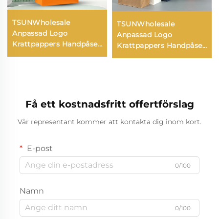
TSUNWholesale
TSUNWholesale
Anpassad Logo
Anpassad Logo
Krattpappers Handpåse
Krattpappers Handpåse
Skärmpressad Yta
Skärmpressad Yta
Nyår/jul Takeaway Mat
Nyår/jul Takeaway Mat
Plastförpackning
Plastförpackning
Få ett kostnadsfritt offertförslag
Vår representant kommer att kontakta dig inom kort.
E-post
0/100
Namn
0/100