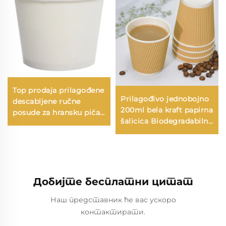
Top prodaja prilagođene
Prilagođivo jednobojno
descabljene ručne
200ml bela kraft papirna
posude za hransku pića
šalicica Biodegradabilno
pakovan u reciklabilnom
jednorazno ugljično piće
papiru za restoran
Svojstva Embossing
Zlatna folija
Добијте бесплатни цитат
Наш представник ће вас ускоро
контактирати.