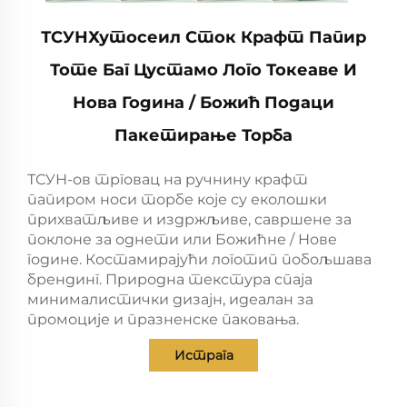
ТСУНХутосеил Сток Крафт Папир
Тоте Баг Цустамо Лого Токеаве И
Нова Година / Божић Подаци
Пакетирање Торба
ТСУН-ов трговац на ручнину крафт
папиром носи торбе које су еколошки
прихватљиве и издржљиве, савршене за
поклоне за однети или Божићне / Нове
године. Костамирајући логотип побољшава
брендинг. Природна текстура спаја
минималистички дизајн, идеалан за
промоције и празненске паковања.
Истрага