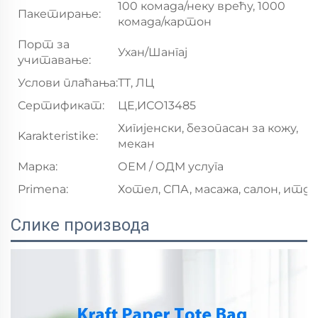
100 комада/неку врећу, 1000
Пакетирање:
комада/картон
Порт за
Ухан/Шангај
учитавање:
Услови плаћања:
ТТ, ЛЦ
Сертификат:
ЦЕ,ИСО13485
Хигијенски, безопасан за кожу,
Karakteristike:
мекан
Марка:
ОЕМ / ОДМ услуга
Primena:
Хотел, СПА, масажа, салон, итд.
Слике производа