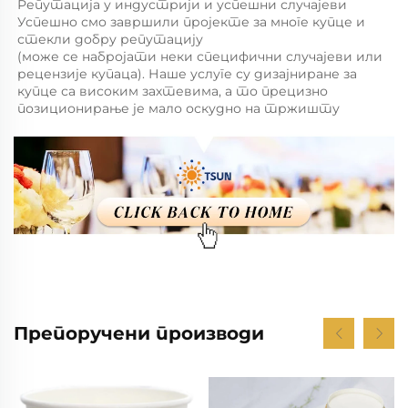
Репутација у индустрији и успешни случајеви 
Успешно смо завршили пројекте за многе купце и 
стекли добру репутацију 
(може се набројати неки специфични случајеви или 
рецензије купаца). Наше услуге су дизајниране за 
купце са високим захтевима, а то прецизно 
позиционирање је мало оскудно на тржишту 
Препоручени производи