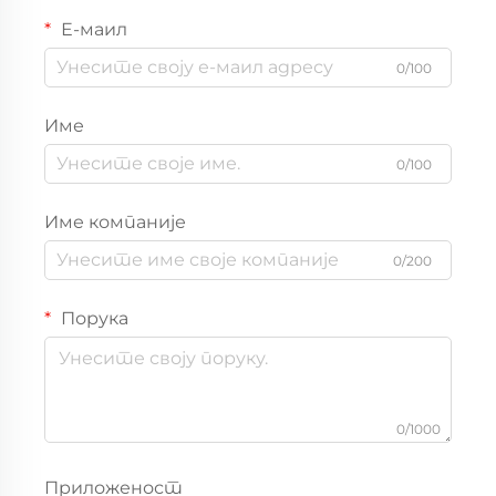
Е-маил
0/100
Име
0/100
Име компаније
0/200
Порука
0/1000
Приложеност