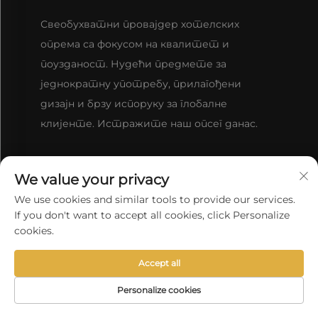
Свеобухватни провајдер хотелских
опрема са фокусом на квалитет и
поузданост. Нудећи предмете за
једнократну употребу, прилагођени
дизајн и брзу испоруку за глобалне
клијенте. Истражите наш опсег данас.
STUPITE U VEZU S NAMA
We value your privacy
We use cookies and similar tools to provide our services.
If you don't want to accept all cookies, click Personalize
Соба 105-106, блок Б5, број 6999 улица Чуанша,
cookies.
Пудонг Ние, Шангај, Кина
Accept all
+86-18917365593
Personalize cookies
[email protected]
POČETNA
ПРОИЗВОДИ
Е-ПОШТА
ТЕЛЕФОН
STRANA