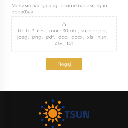
Молимо вас да подносите барем један
додатак
Up to 3 files，more 30mb，suppor jpg、
jpeg、png、pdf、doc、docx、xls、xlsx、
csv、txt
Подај