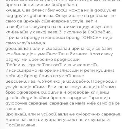
према специфичним потребама 
купаца. Ова флексибилност можда није доступна 
код других добављача. Фокусирање на детаље: не 
само да пружају стандардне услуге, већ и 
такође се фокусира на оптимизацију искуства 
клијената у свакој везе. 3. Уколико је потребно. 
Прича о бренду и концепт бренд ТОНЕСУН није 
само услуга имиџа 
достављач, али и стваралац прича који се бави 
комбинацијом уметности и бизниса. Кроз сваку 
радњу, ми преносимо вредности 
топлину, једноставност и књижевност. 
Инсистирамо на оригиналности и рећи купцима 
моћније бренд прича из уметничке 
перспектива. 4. Уколико је потребно. Предности 
услуге клијентима Ефикасна комуникација: Имамо 
брзо одговоран, стрпљив и одговоран клијент 
да обезбеди глатки процес сарадње. Гаранција 
дугорочне сарадње: сарадња са нама није само да се 
заврши 
пројекат, али и успостављање дугорочних сарадње. 
Брине нас континуирани успех наших купаца. 5. 
Постављање 