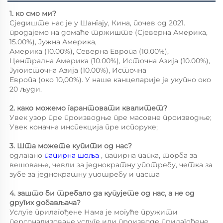
1. ко смо ми? 
Сједиште нас је у Шангају, Кина, почев од 2021. 
продајемо на домаће тржиште (Сјеверна Америка, 
15.00%), Јужна Америка, 
Америка (10.00%), Северна Европа (10.00%), 
Централна Америка (10.00%), Источна Азија (10.00%), 
Југоисточна Азија (10.00%), Источна 
Европа (око 10,00%). У наше канцеларије је укупно око 
20 људи. 
2. како можемо гарантовати квалитет? 
Увек узор пре производње пре масовне производње; 
Увек коначна инспекција пре испоруке; 
3. Шта можете купити од нас? 
одлагано 
папирна шоља 
, папирна папка, торба за 
вешовање, чевли за једнократну употребу, четка за 
зубе за једнократну употребу и паста 
4. зашто би требало да купујете од нас, а не од 
других добављача? 
Услуге прилагођене Нама је могуће пружити 
персонализоване услуге или производе прилагођене 