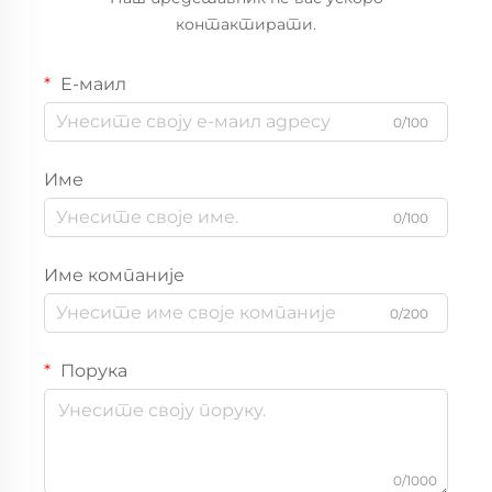
контактирати.
Е-маил
0/100
Име
0/100
Име компаније
0/200
Порука
0/1000