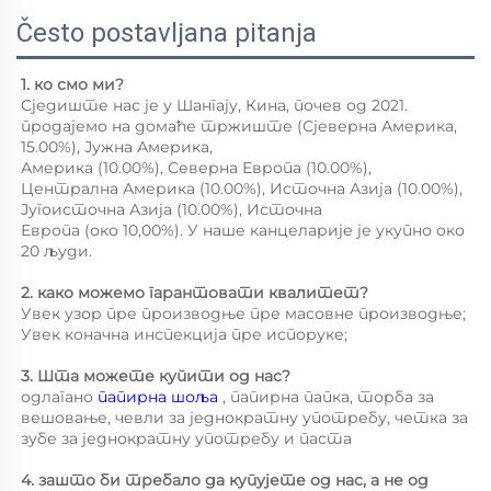
Često postavljana pitanja
1. ко смо ми? 
Сједиште нас је у Шангају, Кина, почев од 2021. 
продајемо на домаће тржиште (Сјеверна Америка, 
15.00%), Јужна Америка, 
Америка (10.00%), Северна Европа (10.00%), 
Централна Америка (10.00%), Источна Азија (10.00%), 
Југоисточна Азија (10.00%), Источна 
Европа (око 10,00%). У наше канцеларије је укупно око 
20 људи. 
2. како можемо гарантовати квалитет? 
Увек узор пре производње пре масовне производње; 
Увек коначна инспекција пре испоруке; 
3. Шта можете купити од нас? 
одлагано 
папирна шоља 
, папирна папка, торба за 
вешовање, чевли за једнократну употребу, четка за 
зубе за једнократну употребу и паста 
4. зашто би требало да купујете од нас, а не од 