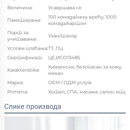
Величина:
Усавршава се
100 комада/неку врећу, 1000
Пакетирање:
комада/картон
Порт за
Ухан/Шангај
учитавање:
Услови плаћања:
ТТ, ЛЦ
Сертификат:
ЦЕ,ИСО13485
Хигијенски, безопасан за кожу,
Karakteristike:
мекан
Марка:
ОЕМ / ОДМ услуга
Primena:
Хотел, СПА, масажа, салон, итд.
Слике производа