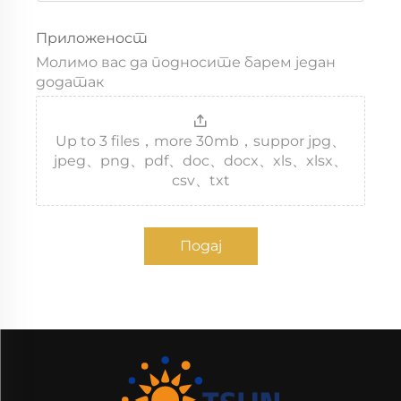
Приложеност
Молимо вас да подносите барем један
додатак
Up to 3 files，more 30mb，suppor jpg、
jpeg、png、pdf、doc、docx、xls、xlsx、
csv、txt
Подај