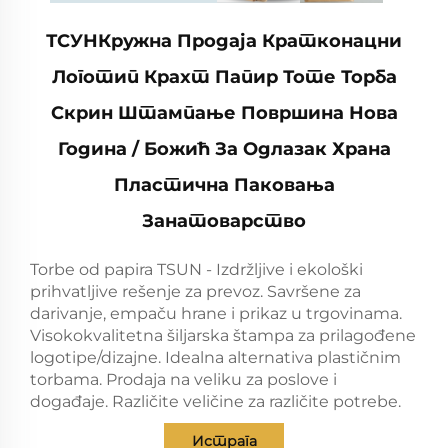
ТСУНКружна Продаја Кратконацни
Логотип Крахт Папир Тоте Торба
Скрин Штампање Површина Нова
Година / Божић За Одлазак Храна
Пластична Паковања
Занатоварство
Torbe od papira TSUN - Izdržljive i ekološki
prihvatljive rešenje za prevoz. Savršene za
darivanje, empaču hrane i prikaz u trgovinama.
Visokokvalitetna šiljarska štampa za prilagođene
logotipe/dizajne. Idealna alternativa plastičnim
torbama. Prodaja na veliku za poslove i
događaje. Različite veličine za različite potrebe.
Истрага