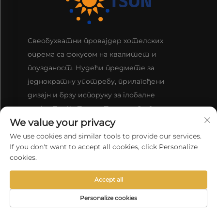
Свеобухватни провајдер хотелских
опрема са фокусом на квалитет и
поузданост. Нудећи предмете за
једнократну употребу, прилагођени
дизајн и брзу испоруку за глобалне
клијенте. Истражите наш опсег данас.
We value your privacy
We use cookies and similar tools to provide our services.
STUPITE U VEZU S NAMA
If you don't want to accept all cookies, click Personalize
cookies.
Соба 105-106, блок Б5, број 6999 улица Чуанша,
Accept all
Пудонг Ние, Шангај, Кина
Personalize cookies
POČETNA
+86-18917365593
ПРОИЗВОДИ
Е-ПОШТА
ТЕЛЕФОН
STRANA