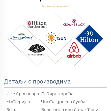
Детаљи о производима
Име производа:
Папирна врећа
Материјал:
Чиста дрвена пулпа
Боја:
Бело, црно или по захтеву.