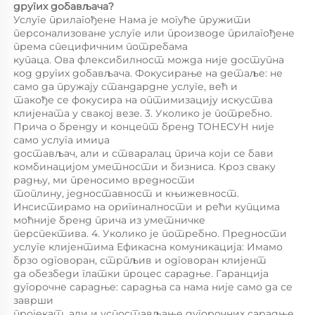
других добављача? 
Услуге прилагођене Нама је могуће пружити 
персонализоване услуге или производе прилагођене 
према специфичним потребама 
купаца. Ова флексибилност можда није доступна 
код других добављача. Фокусирање на детаље: не 
само да пружају стандардне услуге, већ и 
такође се фокусира на оптимизацију искуства 
клијената у свакој везе. 3. Уколико је потребно. 
Прича о бренду и концепт бренд ТОНЕСУН није 
само услуга имиџа 
достављач, али и стваралац прича који се бави 
комбинацијом уметности и бизниса. Кроз сваку 
радњу, ми преносимо вредности 
топлину, једноставност и књижевност. 
Инсистирамо на оригиналности и рећи купцима 
моћније бренд прича из уметничке 
перспектива. 4. Уколико је потребно. Предности 
услуге клијентима Ефикасна комуникација: Имамо 
брзо одговоран, стрпљив и одговоран клијент 
да обезбеди глатки процес сарадње. Гаранција 
дугорочне сарадње: сарадња са нама није само да се 
заврши 
пројекат, али и успостављање дугорочних сарадње. 