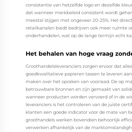
consistentie van hetzelfde logo en dezelfde kleur
dat wanneer merkbeleid consistent wordt geha
meestal stijgen met ongeveer 20-25%. Het direct
retailkanalen biedt bedrijven ook meer ruimte 
onderhandelen, wat op de lange termijn echt ka
Het behalen van hoge vraag zonder
Groothandelsleveranciers zorgen ervoor dat alle
goedkwalitatieve papieren tassen te leveren aan
maken over het opraken van voorraad. De op m
betrouwbare bronnen en zijn gemaakt van soli
wanneer producten worden vervoerd of in de wi
leveranciers is het controleren van de juiste cer
klanten een goede indicator voor de mate van b
groothandels werken bovendien behoorlijk efficië
verwerken afhankelijk van de marktomstandighed