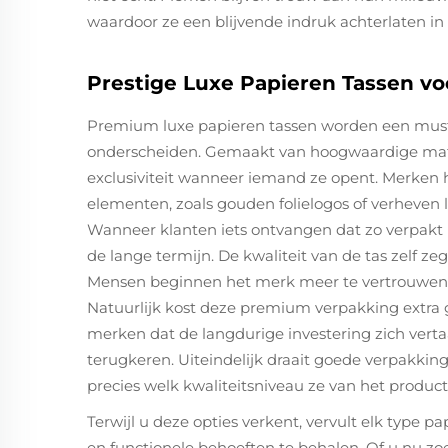
waardoor ze een blijvende indruk achterlaten in 
Prestige Luxe Papieren Tassen v
Premium luxe papieren tassen worden een must-
onderscheiden. Gemaakt van hoogwaardige materi
exclusiviteit wanneer iemand ze opent. Merken 
elementen, zoals gouden folielogos of verheven 
Wanneer klanten iets ontvangen dat zo verpakt i
de lange termijn. De kwaliteit van de tas zelf zegt
Mensen beginnen het merk meer te vertrouwen 
Natuurlijk kost deze premium verpakking extra 
merken dat de langdurige investering zich verta
terugkeren. Uiteindelijk draait goede verpakking 
precies welk kwaliteitsniveau ze van het produ
Terwijl u deze opties verkent, vervult elk type p
en functionele behoeften te behalen. Of u nu zoe