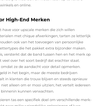
winkels en online.
oor High-End Merken
have voor upscale merken die zich willen
alen met chique afwerkingen, tarten ze letterlijk
houden ook van het toevoegen van persoonlijke
lettertypes die het pakket extra bijzonder maken.
s, versterkt dat de band tussen hen en het merk op
 veel over het soort bedrijf dat erachter staat.
omdat ze de aandacht voor detail opmerken.
geld in het begin, maar de meeste bedrijven
alt in klanten die trouw blijven en steeds opnieuw
niet alleen om er mooi uitzien; het vertelt iedereen
ct binnenin kunnen verwachten.
apieren tas een specifiek doel om verschillende merk-
kt naar milieuvriendelijke oplossingen of luxe