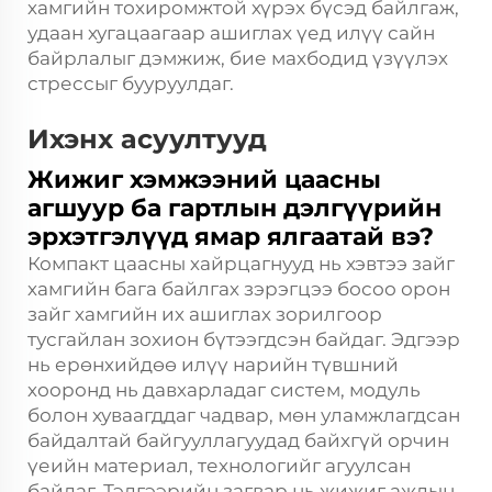
хамгийн тохиромжтой хүрэх бүсэд байлгаж,
удаан хугацаагаар ашиглах үед илүү сайн
байрлалыг дэмжиж, бие махбодид үзүүлэх
стрессыг бууруулдаг.
Ихэнх асуултууд
Жижиг хэмжээний цаасны
агшуур ба гартлын дэлгүүрийн
эрхэтгэлүүд ямар ялгаатай вэ?
Компакт цаасны хайрцагнууд нь хэвтээ зайг
хамгийн бага байлгах зэрэгцээ босоо орон
зайг хамгийн их ашиглах зорилгоор
тусгайлан зохион бүтээгдсэн байдаг. Эдгээр
нь ерөнхийдөө илүү нарийн түвшний
хооронд нь давхарладаг систем, модуль
болон хуваагддаг чадвар, мөн уламжлагдсан
байдалтай байгууллагуудад байхгүй орчин
үеийн материал, технологийг агуулсан
байдаг. Тэдгээрийн загвар нь жижиг ажлын