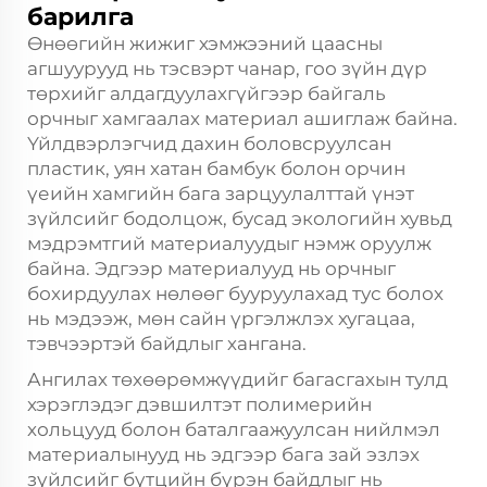
барилга
Өнөөгийн жижиг хэмжээний цаасны
агшуурууд нь тэсвэрт чанар, гоо зүйн дүр
төрхийг алдагдуулахгүйгээр байгаль
орчныг хамгаалах материал ашиглаж байна.
Үйлдвэрлэгчид дахин боловсруулсан
пластик, уян хатан бамбук болон орчин
үеийн хамгийн бага зарцуулалттай үнэт
зүйлсийг бодолцож, бусад экологийн хувьд
мэдрэмтгий материалуудыг нэмж оруулж
байна. Эдгээр материалууд нь орчныг
бохирдуулах нөлөөг бууруулахад тус болох
нь мэдээж, мөн сайн үргэлжлэх хугацаа,
тэвчээртэй байдлыг хангана.
Ангилах төхөөрөмжүүдийг багасгахын тулд
хэрэглэдэг дэвшилтэт полимерийн
хольцууд болон баталгаажуулсан нийлмэл
материалынууд нь эдгээр бага зай эзлэх
зүйлсийг бүтцийн бүрэн байдлыг нь