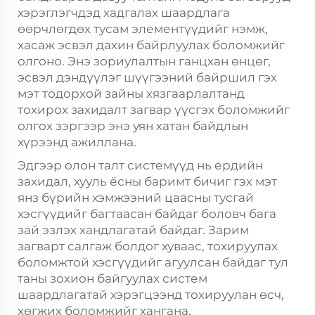
хэрэглэгчдэд хадгалах шаардлага
өөрчлөгдөх тусам элементүүдийг нэмж,
хасаж эсвэл дахин байрлуулах боломжийг
олгоно. Энэ зориулалтын ганцхан өнцөг,
эсвэл дэндүүлэг шүүгээний байршил гэх
мэт тодорхой зайны хязгаарлалтанд
тохирох захидалт загвар үүсгэх боломжийг
олгох зэргээр энэ уян хатан байдлын
хүрээнд ажиллана.
Эдгээр олон талт системүүд нь ердийн
захидал, хууль ёсны баримт бичиг гэх мэт
янз бүрийн хэмжээний цаасны тусгай
хэсгүүдийг багтаасан байдаг боловч бага
зай эзлэх хандлагатай байдаг. Зарим
загварт салгаж болдог хуваас, тохируулах
боломжтой хэсгүүдийг агуулсан байдаг тул
таны зохион байгуулах систем
шаардлагатай хэрэгцээнд тохируулан өсч,
хөгжих боломжийг хангана.