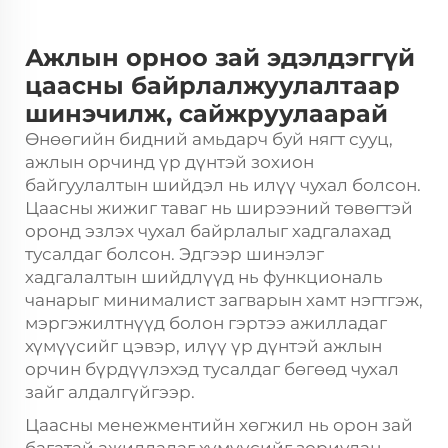
Ажлын орноо зай эдэлдэггүй
цаасны байрлалжуулалтаар
шинэчилж, сайжруулаарай
Өнөөгийн бидний амьдарч буй нягт сууц,
ажлын орчинд үр дүнтэй зохион
байгуулалтын шийдэл нь илүү чухал болсон.
Цаасны жижиг таваг нь ширээний төвөгтэй
оронд эзлэх чухал байрлалыг хадгалахад
тусалдаг болсон. Эдгээр шинэлэг
хадгалалтын шийдлүүд нь функциональ
чанарыг минималист загварын хамт нэгтгэж,
мэргэжилтнүүд болон гэртээ ажилладаг
хүмүүсийг цэвэр, илүү үр дүнтэй ажлын
орчин бүрдүүлэхэд тусалдаг бөгөөд чухал
зайг алдалгүйгээр.
Цаасны менежментийн хөгжил нь орон зай
багатай ажилладаг хүмүүсийг зориулан