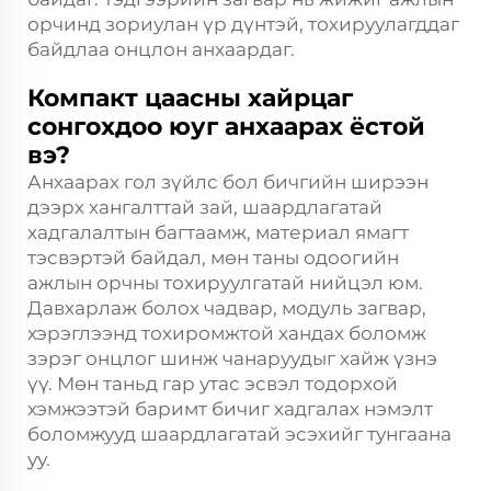
орчинд зориулан үр дүнтэй, тохируулагддаг
байдлаа онцлон анхаардаг.
Компакт цаасны хайрцаг
сонгохдоо юуг анхаарах ёстой
вэ?
Анхаарах гол зүйлс бол бичгийн ширээн
дээрх хангалттай зай, шаардлагатай
хадгалалтын багтаамж, материал ямагт
тэсвэртэй байдал, мөн таны одоогийн
ажлын орчны тохируулгатай нийцэл юм.
Давхарлаж болох чадвар, модуль загвар,
хэрэглээнд тохиромжтой хандах боломж
зэрэг онцлог шинж чанаруудыг хайж үзнэ
үү. Мөн таньд гар утас эсвэл тодорхой
хэмжээтэй баримт бичиг хадгалах нэмэлт
боломжууд шаардлагатай эсэхийг тунгаана
уу.