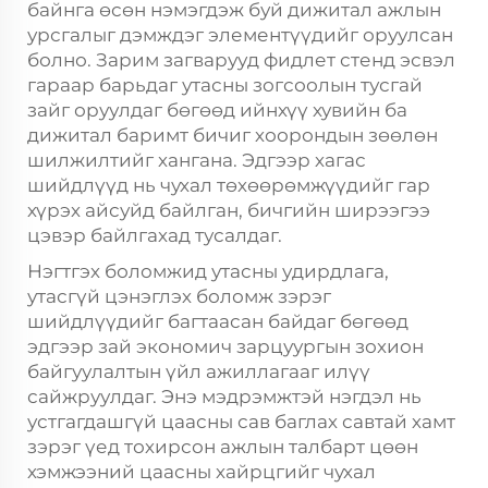
байнга өсөн нэмэгдэж буй дижитал ажлын
урсгалыг дэмждэг элементүүдийг оруулсан
болно. Зарим загварууд фидлет стенд эсвэл
гараар барьдаг утасны зогсоолын тусгай
зайг оруулдаг бөгөөд ийнхүү хувийн ба
дижитал баримт бичиг хоорондын зөөлөн
шилжилтийг хангана. Эдгээр хагас
шийдлүүд нь чухал төхөөрөмжүүдийг гар
хүрэх айсуйд байлган, бичгийн ширээгээ
цэвэр байлгахад тусалдаг.
Нэгтгэх боломжид утасны удирдлага,
утасгүй цэнэглэх боломж зэрэг
шийдлүүдийг багтаасан байдаг бөгөөд
эдгээр зай экономич зарцуургын зохион
байгуулалтын үйл ажиллагааг илүү
сайжруулдаг. Энэ мэдрэмжтэй нэгдэл нь
устгагдашгүй цаасны сав баглах савтай хамт
зэрэг үед тохирсон ажлын талбарт цөөн
хэмжээний цаасны хайрцгийг чухал