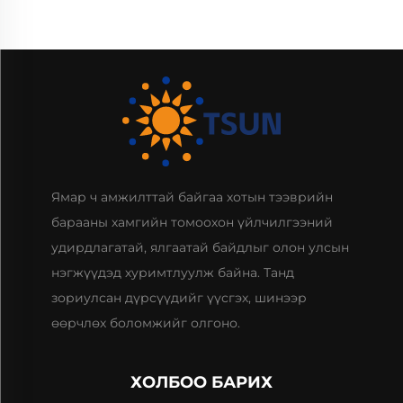
Ямар ч амжилттай байгаа хотын тээврийн
барааны хамгийн томоохон үйлчилгээний
удирдлагатай, ялгаатай байдлыг олон улсын
нэгжүүдэд хуримтлуулж байна. Танд
зориулсан дүрсүүдийг үүсгэх, шинээр
өөрчлөх боломжийг олгоно.
ХОЛБОО БАРИХ