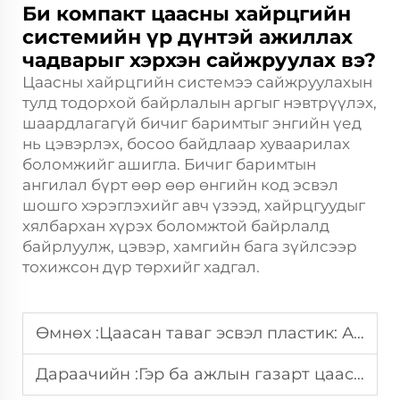
Би компакт цаасны хайрцгийн
системийн үр дүнтэй ажиллах
чадварыг хэрхэн сайжруулах вэ?
Цаасны хайрцгийн системээ сайжруулахын
тулд тодорхой байрлалын аргыг нэвтрүүлэх,
шаардлагагүй бичиг баримтыг энгийн үед
нь цэвэрлэх, босоо байдлаар хуваарилах
боломжийг ашигла. Бичиг баримтын
ангилал бүрт өөр өөр өнгийн код эсвэл
шошго хэрэглэхийг авч үзээд, хайрцгуудыг
хялбархан хүрэх боломжтой байрлалд
байрлуулж, цэвэр, хамгийн бага зүйлсээр
тохижсон дүр төрхийг хадгал.
Өмнөх :
Цаасан таваг эсвэл пластик: Аль нь орчныг хамгаалахад илүү сайн вэ?
Дараачийн :
Гэр ба ажлын газарт цаасны таваг ашиглах санаатай аргууд