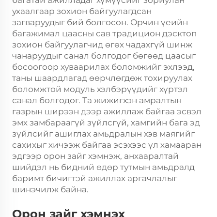
ухаалгаар зохион байгуулагдсан
загваруудыг бий болгосон. Орчин үеийн
багажимал
цаасны сав
традицион дэсктоп
зохион байгуулагчид өгөх чадахгүй шинж
чанаруудыг санал болгодог бөгөөд цаасыг
босоогоор хуваарилах боломжийг эхлээд,
таны шаардлагад өөрчлөгдөж тохируулах
боломжтой модуль хэлбэрүүдийг хүртэл
санал болгодог. Та жижигхэн амралтын
газрын ширээн дээр ажиллаж байгаа эсвэл
эмх замбараагүй зүйлсгүй, хамгийн бага эд
зүйлсийг ашиглах амьдралын хэв маягийг
сахихыг хичээж байгаа эсэхээс үл хамааран
эдгээр орон зайг хэмнэж, анхааралтай
шийдэл нь бидний өдөр тутмын амьдралд
баримт бичигтэй ажиллах аргачлалыг
шинэчилж байна.
Орон зайг хэмнэх