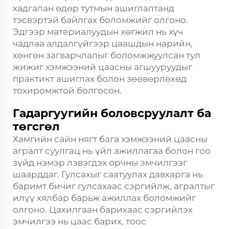
хадгалан өдөр тутмын ашиглалтанд
тэсвэртэй байлгах боломжийг олгоно.
Эдгээр материалуудын хөгжил нь хүч
чадлаа алдалгүйгээр цаашдын нарийн,
хөнгөн загварчлалыг боломжжуулсан тул
жижиг хэмжээний цаасны агшууруудыг
практикт ашиглах болон зөөвөрлөхөд
тохиромжтой болгосон.
Гадаргуугийн боловсруулалт ба
төгсгөл
Хамгийн сайн нягт бага хэмжээний цаасны
агралт суулгац нь үйл ажиллагаа болон гоо
зүйд нэмэр лэвэгдэх орчны эмчилгээг
шаарддаг. Гулсахыг саатуулах давхарга нь
баримт бичиг гулсахаас сэргийлж, агралтыг
илүү хялбар барьж ажиллах боломжийг
олгоно. Цахилгаан барихаас сэргийлэх
эмчилгээ нь цаас барих, тоос