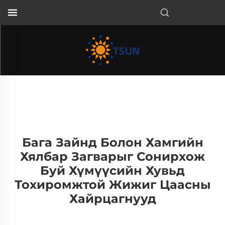
MN
Бага Зайнд Болон Хамгийн
Хялбар Загварыг Сонирхож
Буй Хүмүүсийн Хувьд
Тохиромжтой Жижиг Цаасны
Хайрцагнууд