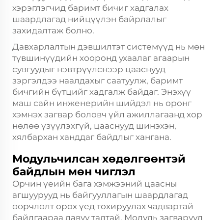
хэрэглэгчид баримт бичиг хадгалах
шаардлагад нийцүүлэн байрлалыг
захидалтаж болно.
Давхарлалтын дэвшилтэт системүүд нь мөн
түвшинүүдийн хооронд ухаалаг агаарын
сувгуудыг нэвтрүүлснээр цааснууд
зэргэлдээ наалдахыг саатуулж, баримт
бичгийн бүтцийг хадгалж байдаг. Энэхүү
маш сайн инженерийн шийдэл нь оронг
хэмнэх загвар боловч үйл ажиллагаанд хор
нөлөө үзүүлэхгүй, цааснууд шинэхэн,
хялбархан ханддаг байдлыг хангана.
Модульчилсан хөдөлгөөнтэй
байдлын мөн чиглэл
Орчин үеийн бага хэмжээний цаасны
агшуурууд нь байгууллагын шаардлагад
өөрчлөлт орох үед тохируулах чадвартай
байдгаараа давуу талтай. Модуль загварууд