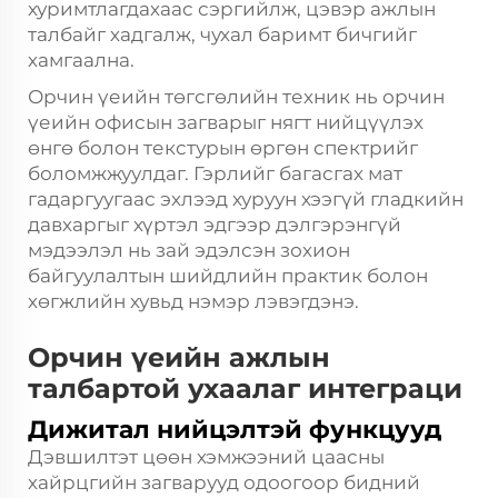
хуримтлагдахаас сэргийлж, цэвэр ажлын
талбайг хадгалж, чухал баримт бичгийг
хамгаална.
Орчин үеийн төгсгөлийн техник нь орчин
үеийн офисын загварыг нягт нийцүүлэх
өнгө болон текстурын өргөн спектрийг
боломжжуулдаг. Гэрлийг багасгах мат
гадаргуугаас эхлээд хуруун хээгүй гладкийн
давхаргыг хүртэл эдгээр дэлгэрэнгүй
мэдээлэл нь зай эдэлсэн зохион
байгуулалтын шийдлийн практик болон
хөгжлийн хувьд нэмэр лэвэгдэнэ.
Орчин үеийн ажлын
талбартой ухаалаг интеграци
Дижитал нийцэлтэй функцууд
Дэвшилтэт цөөн хэмжээний цаасны
хайрцгийн загварууд одоогоор бидний