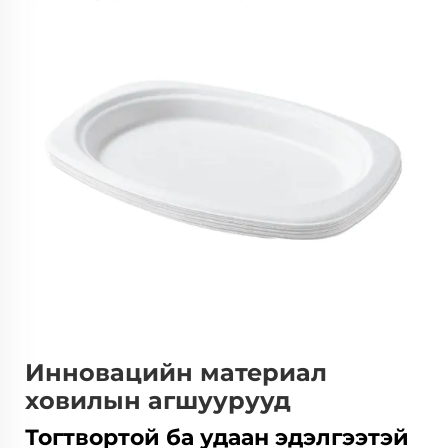
Инновацийн материал
ховилын агшуурууд
Тогтвортой ба удаан эдэлгээтэй