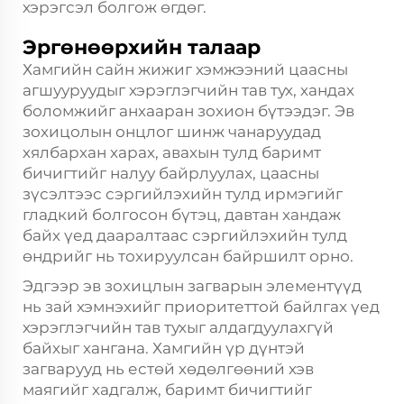
хэрэгсэл болгож өгдөг.
Эргөнөөрхийн талаар
Хамгийн сайн жижиг хэмжээний цаасны
агшууруудыг хэрэглэгчийн тав тух, хандах
боломжийг анхааран зохион бүтээдэг. Эв
зохицолын онцлог шинж чанаруудад
хялбархан харах, авахын тулд баримт
бичигтийг налуу байрлуулах, цаасны
зүсэлтээс сэргийлэхийн тулд ирмэгийг
гладкий болгосон бүтэц, давтан хандаж
байх үед дааралтаас сэргийлэхийн тулд
өндрийг нь тохируулсан байршилт орно.
Эдгээр эв зохицлын загварын элементүүд
нь зай хэмнэхийг приоритеттой байлгах үед
хэрэглэгчийн тав тухыг алдагдуулахгүй
байхыг хангана. Хамгийн үр дүнтэй
загварууд нь естөй хөдөлгөөний хэв
маягийг хадгалж, баримт бичигтийг