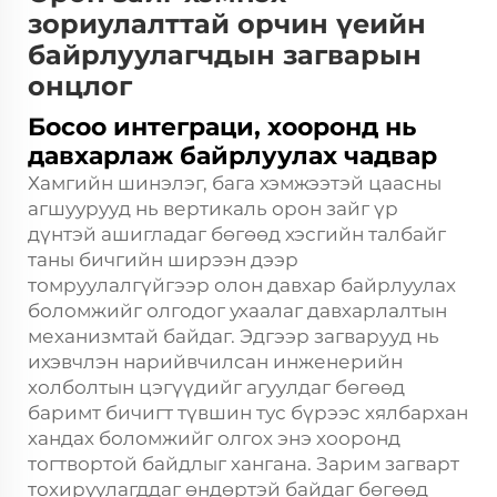
зориулалттай орчин үеийн
байрлуулагчдын загварын
онцлог
Босоо интеграци, хооронд нь
давхарлаж байрлуулах чадвар
Хамгийн шинэлэг, бага хэмжээтэй цаасны
агшуурууд нь вертикаль орон зайг үр
дүнтэй ашигладаг бөгөөд хэсгийн талбайг
таны бичгийн ширээн дээр
томруулалгүйгээр олон давхар байрлуулах
боломжийг олгодог ухаалаг давхарлалтын
механизмтай байдаг. Эдгээр загварууд нь
ихэвчлэн нарийвчилсан инженерийн
холболтын цэгүүдийг агуулдаг бөгөөд
баримт бичигт түвшин тус бүрээс хялбархан
хандах боломжийг олгох энэ хооронд
тогтвортой байдлыг хангана. Зарим загварт
тохируулагддаг өндөртэй байдаг бөгөөд