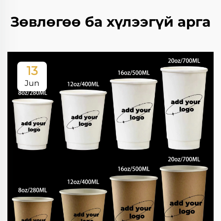
Зөвлөгөө ба хүлээгүй арга
13
Jun