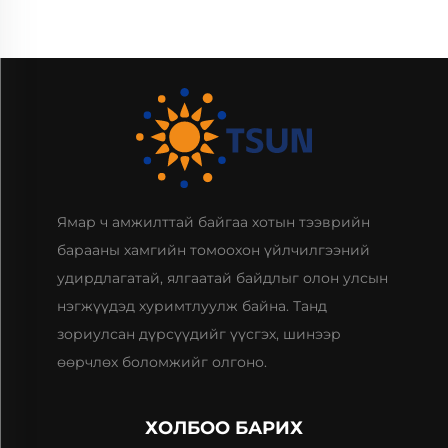
Ямар ч амжилттай байгаа хотын тээврийн
барааны хамгийн томоохон үйлчилгээний
удирдлагатай, ялгаатай байдлыг олон улсын
нэгжүүдэд хуримтлуулж байна. Танд
зориулсан дүрсүүдийг үүсгэх, шинээр
өөрчлөх боломжийг олгоно.
ХОЛБОО БАРИХ