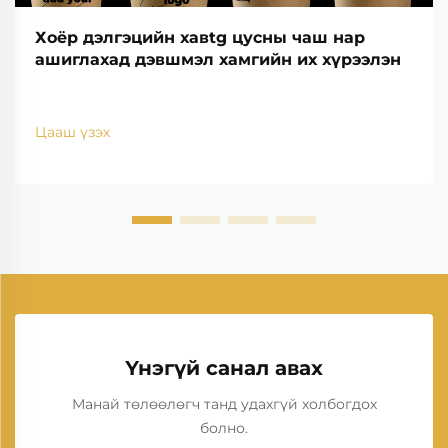
Хоёр дэлгэцийн хавtg цусны чаш нар
ашиглахад дэвшмэл хамгийн их хүрээлэн
Цааш үзэх
Үнэгүй санал авах
Манай төлөөлөгч танд удахгүй холбогдох
болно.