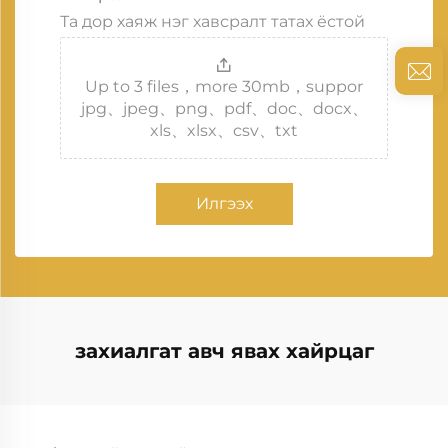
Та дор хаяж нэг хавсралт татах ёстой
Up to 3 files，more 30mb，suppor
jpg、jpeg、png、pdf、doc、docx、
xls、xlsx、csv、txt
Илгээх
захиалгат авч явах хайрцаг