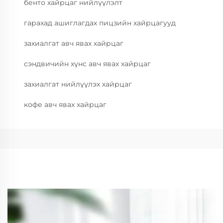
бенто хайрцаг нийлүүлэлт
гарахад ашиглагдах пицзийн хайрцагууд
захиалгат авч явах хайрцаг
сэндвичийн хүнс авч явах хайрцаг
захиалгат нийлүүлэх хайрцаг
кофе авч явах хайрцаг