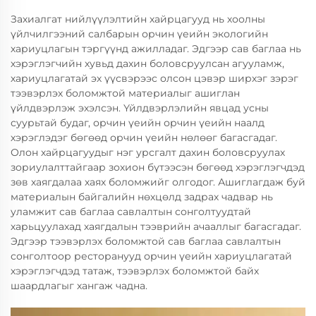
Захиалгат нийлүүлэлтийн хайрцагууд нь хоолны
үйлчилгээний салбарын орчин үеийн экологийн
хариуцлагын тэргүүнд ажилладаг. Эдгээр сав баглаа нь
хэрэглэгчийн хувьд дахин боловсруулсан агууламж,
хариуцлагатай эх үүсвэрээс олсон цэвэр ширхэг зэрэг
тээвэрлэх боломжтой материалыг ашиглан
үйлдвэрлэж эхэлсэн. Үйлдвэрлэлийн явцад усны
суурьтай будаг, орчин үеийн орчин үеийн наалд
хэрэглэдэг бөгөөд орчин үеийн нөлөөг багасгадаг.
Олон хайрцагуудыг нэг урсгалт дахин боловсруулах
зориулалттайгаар зохион бүтээсэн бөгөөд хэрэглэгчдэд
зөв хаягдалаа хаях боломжийг олгодог. Ашиглагдаж буй
материалын байгалийн нөхцөлд задрах чадвар нь
уламжит сав баглаа савлалтын сонголтуудтай
харьцуулахад хаягдалын тээврийн ачааллыг багасгадаг.
Эдгээр тээвэрлэх боломжтой сав баглаа савлалтын
сонголтоор ресторанууд орчин үеийн хариуцлагатай
хэрэглэгчдэд татаж, тээвэрлэх боломжтой байх
шаардлагыг хангаж чадна.