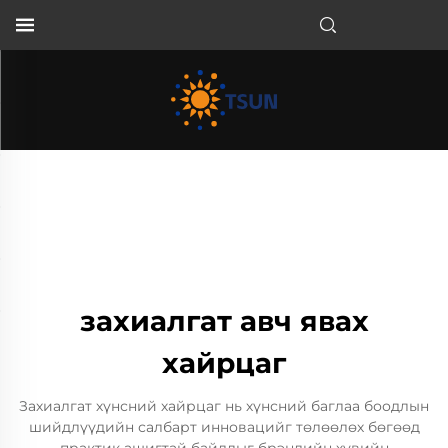
MN
захиалгат авч явах
хайрцаг
Захиалгат хүнсний хайрцаг нь хүнсний баглаа боодлын
шийдлүүдийн салбарт инновацийг төлөөлөх бөгөөд