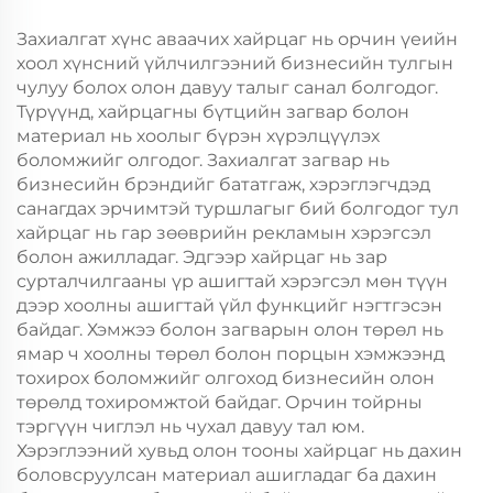
Хөдөлгөөнт Хоолын
он/Christmas-ийн
Шиппинг Картон
өрөөний баримт
Захиалгат хүнс аваачих хайрцаг нь орчин үеийн
барих
хоол хүнсний үйлчилгээний бизнесийн тулгын
чулуу болох олон давуу талыг санал болгодог.
Түрүүнд, хайрцагны бүтцийн загвар болон
материал нь хоолыг бүрэн хүрэлцүүлэх
боломжийг олгодог. Захиалгат загвар нь
бизнесийн брэндийг бататгаж, хэрэглэгчдэд
санагдах эрчимтэй туршлагыг бий болгодог тул
хайрцаг нь гар зөөврийн рекламын хэрэгсэл
болон ажилладаг. Эдгээр хайрцаг нь зар
сурталчилгааны үр ашигтай хэрэгсэл мөн түүн
дээр хоолны ашигтай үйл функцийг нэгтгэсэн
байдаг. Хэмжээ болон загварын олон төрөл нь
ямар ч хоолны төрөл болон порцын хэмжээнд
тохирох боломжийг олгоход бизнесийн олон
төрөлд тохиромжтой байдаг. Орчин тойрны
тэргүүн чиглэл нь чухал давуу тал юм.
Хэрэглээний хувьд олон тооны хайрцаг нь дахин
боловсруулсан материал ашигладаг ба дахин