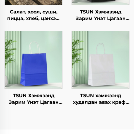
Салат, хоол, суши,
TSUN Хэмжээнд
пицца, хлеб, цэнхэр,
Зарим Үнэт Цагаан
шоколад,
Хавtg Тасалгааны Баг
гамбургерийг
Нэмэлт Ур чадвараар
ашиглахад
Шинэ Жил,
зориулагдсан буцаж
Кристмасийн Хоолын
ашиглах боломжтой
Пакинг Скрин Принт
крафт хавтангаас
бүрдсэн дагуу, цэцэг,
хөнгөн хоолны
ашиглахад
TSUN Хэмжээнд
TSUN хэмжээнд
Зарим Үнэт Цагаан
худалдан авах крафт
Хавtg Тасалгааны Баг
хуурмаг дэлгэцийн
Скрин Принт Нэмэлт
төвөгтэй бүтээгдсэн
Ур чадвараар Шинэ
логотой зах зээл,
Жил, Кристмасийн
Нийлүүлэх