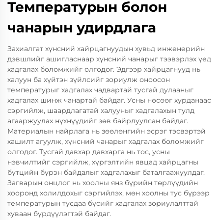
Температурын болон
чанарын удирдлага
Захиалгат хүнсний хайрцагнуудын хувьд инженерийн
дэвшлийг ашигласнаар хүнсний чанарыг тээвэрлэх үед
хадгалах боломжийг олгодог. Эдгээр хайрцагнууд нь
халуун ба хүйтэн зүйлсийг зориулж оноосон
температурыг хадгалах чадвартай тусгай дулааныг
хадгалах шинж чанартай байдаг. Усны нөсөөг хурданаас
сэргийлж, шаардлагатай халууныг хадгалахын тулд
агааржуулах нүхнүүдийг зөв байрлуулсан байдаг.
Материалын найрлага нь зөөлөнгийн эсрэг тэсвэртэй
хашилт агуулж, хүнсний чанарыг хадгалах боломжийг
олгодог. Тусгай давхар давхарга нь тос, усны
нэвчилтийг сэргийлж, хүргэлтийн явцад хайрцагны
бүтцийн бүрэн байдалыг хадгалахыг баталгаажуулдаг.
Загварын онцлог нь хоолны янз бүрийн төрлүүдийн
хооронд холилдохыг сэргийлэх, мөн хоолны тус бүрээр
температурын тусдаа бүсийг хадгалах зориулалттай
хуваан бүрдүүлэгтэй байдаг.