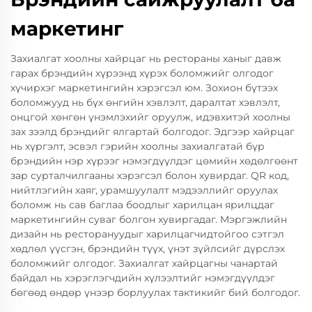
маркетинг
Захиалгат хоолны хайрцаг нь рестораны ханыг давж
гарах брэндийн хүрээнд хүрэх боломжийг олгодог
хүчирхэг маркетингийн хэрэгсэл юм. Зохион бүтээх
боломжууд нь бүх өнгийн хэвлэлт, даралтат хэвлэлт,
онцгой хөнгөн үнэмлэхийг оруулж, идэвхитэй хоолны
зах зээлд брэндийг ялгартай болгодог. Эдгээр хайрцаг
нь хүргэлт, эсвэл гэрийн хоолны захиалгатай бүр
брэндийн нэр хүрээг нэмэгдүүлдэг цөмийн хөдөлгөөнт
зар сурталчилгааны хэрэгсэл болон хувирдаг. QR код,
нийтлэгийн хаяг, урамшуулалт мэдээллийг оруулах
боломж нь сав баглаа боодлыг харилцан ярилцдаг
маркетингийн суваг болгон хувиргадаг. Мэргэжлийн
дизайн нь ресторануудыг харилцагчидтойгоо сэтгэл
хөдлөл үүсгэн, брэндийн түүх, үнэт зүйлсийг дүрслэх
боломжийг олгодог. Захиалгат хайрцагны чанартай
байдал нь хэрэглэгчдийн хүлээлтийг нэмэгдүүлдэг
бөгөөд өндөр үнээр борлуулах тактикийг бий болгодог.