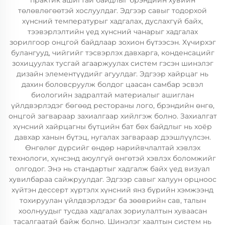
практик ашигтай байдлыг брэндийн хувийн
төлөвлөгөөтэй хослуулдаг. Эдгээр савыг тодорхой
хүнсний температурыг хадгалах, дуслахгүй байх,
тээвэрлэлтийн үед хүнсний чанарыг хадгалах
зорилгоор онцгой байдлаар зохион бүтээсэн. Хүчирхэг
булангууд, чийгийг тэсвэрлэх давхарга, конденсацийг
зохицуулах тусгай агааржуулах систем гэсэн шинэлэг
дизайн элементүүдийг агуулдаг. Эдгээр хайрцаг нь
дахин боловсруулж болдог цаасан самбар эсвэл
биологийн задралтай материалыг ашиглан
үйлдвэрлэдэг бөгөөд рестораны лого, брэндийн өнгө,
онцгой загвараар захиалгаар хийлгэж болно. Захиалгат
хүнсний хайрцагны бүтцийн бат бөх байдлыг нь хоёр
давхар ханын бүтэц, нугалах загвараар дээшлүүлсэн.
Өнгөлөг дүрсийг өндөр нарийвчлалтай хэвлэх
технологи, хүнсэнд аюулгүй өнгөтэй хэвлэх боломжийг
олгодог. Энэ нь стандартыг хадгалж байх үед визуал
хувилбараа сайжруулдаг. Эдгээр савыг халуун орцноос
хүйтэн дессерт хүртэлх хүнсний янз бүрийн хэмжээнд
тохируулан үйлдвэрлэдэг ба зөөврийн сав, талын
хоолнуудыг тусдаа хадгалах зориулалтын хуваасан
тасалгаатай байж болно. Шинэлэг хаалтын систем нь