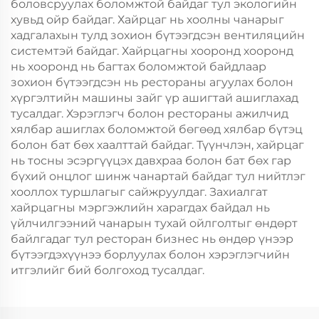
боловсруулах боломжтой байдаг тул экологийн
хувьд ойр байдаг. Хайрцаг нь хоолны чанарыг
хадгалахын тулд зохион бүтээгдсэн вентиляцийн
системтэй байдаг. Хайрцагны хооронд хооронд
нь хооронд нь багтах боломжтой байдлаар
зохион бүтээгдсэн нь рестораны агуулах болон
хүргэлтийн машины зайг үр ашигтай ашиглахад
тусалдаг. Хэрэглэгч болон рестораны ажилчид
хялбар ашиглах боломжтой бөгөөд хялбар бүтэц
болон бат бөх хаалттай байдаг. Түүнчлэн, хайрцаг
нь тосны эсэргүүцэх давхраа болон бат бөх гар
бүхий онцлог шинж чанартай байдаг тул нийтлэг
хооллох туршлагыг сайжруулдаг. Захиалгат
хайрцагны мэргэжлийн харагдах байдал нь
үйлчилгээний чанарын тухай ойлголтыг өндөрт
байлгадаг тул ресторан бизнес нь өндөр үнээр
бүтээгдэхүүнээ борлуулах болон хэрэглэгчийн
итгэлийг бий болгоход тусалдаг.